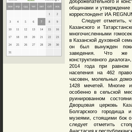
доброжелательного и конс
пон
втр
срд
чет
пят
суб
вск
общинами и утверждение м
корреспондент ИА REGNU
1
2
Следует отметить, что 
3
4
5
6
7
8
9
Казанского и Татарстанс
10
11
12
13
14
15
16
многочисленными гомосек
17
18
19
20
21
22
23
в Казанской духовной сем
24
25
26
27
28
29
30
он был вынужден поки
заведения. Что же 
31
конструктивного диалога»
2014 года при равном 
населения на 462 право
часовен, молельных домо
1428 мечетей. Многие и
особенно в сельской ме
руинированном состоян
Дворцовая церковь Каз
Болгарского городища 
музеями, стоящими бок о
следует отметить стоп
Анастасия к республиканс