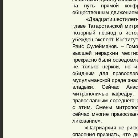
на путь прямой конфр
общественным движением
«Двадцатишестилетнее 
главе Татарстанской мит
позорный период в исто
убежден эксперт Институт
Раис Сулейманов. – Гомо
высшей иерархии местно
прекрасно были осведомле
не только церкви, но 
обидным для правосла
мусульманской среде знал
владыки. Сейчас Ана
митрополичью кафедру: 
православным соседнего р
с этим. Смены митропол
сейчас многие православ
ликование».
«Патриархия не рискнул
опасения признать, что д