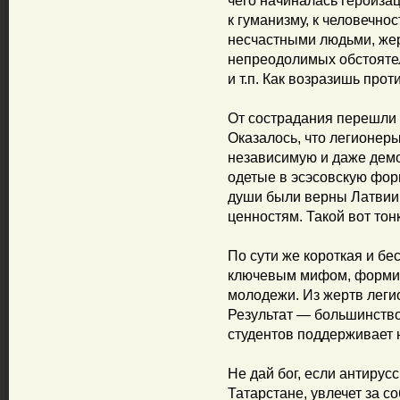
чего начиналась героиза
к гуманизму, к человечно
несчастными людьми, же
непреодолимых обстояте
и т.п. Как возразишь про
От сострадания перешли 
Оказалось, что легионеры
независимую и даже демо
одетые в эсэсовскую фор
души были верны Латвии
ценностям. Такой вот тон
По сути же короткая и бе
ключевым мифом, форми
молодежи. Из жертв леги
Результат — большинств
студентов поддерживает 
Не дай бог, если антирус
Татарстане, увлечет за с