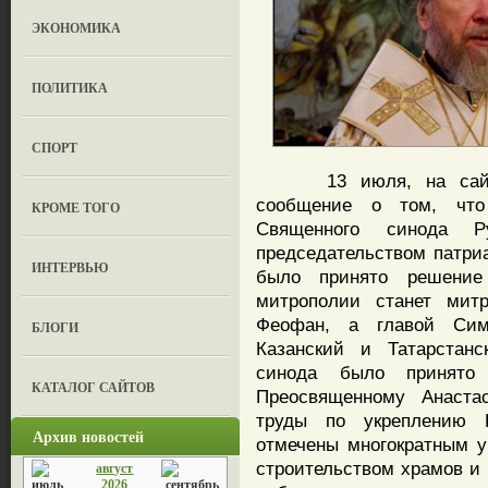
ЭКОНОМИКА
ПОЛИТИКА
СПОРТ
13 июля, на сайте К
сообщение о том, что
КРОМЕ ТОГО
Священного синода Р
председательством патри
ИНТЕРВЬЮ
было принято решение
митрополии станет мит
Феофан, а главой Сим
БЛОГИ
Казанский и Татарстанс
синода было принято 
КАТАЛОГ САЙТОВ
Преосвященному Анаста
труды по укреплению П
Архив новостей
отмечены многократным у
строительством храмов и 
август
2026