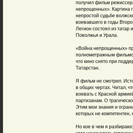
получил фильм режиссер
непрощенных». Картина п
непростой судьбе волжск
воевавшего в годы Второ
Легион состоял из татар 
Поволжья и Урала.
«Война непрощенных» п
полнометражным фильмо
что кино снято при подд
Татарстан.
Я фильм не смотрел. Ист
в общих чертах. Читал, ч
воевать с Красной армией
партизанам. О трагическ
Этим мои знания и ограни
которых не компетентен, н
Но кое в чем я разбираюс