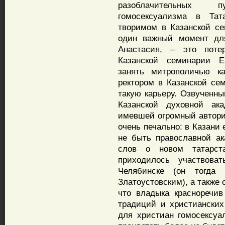
разоблачительных 
гомосексуализма в Тат
творимом в Казанской се
один важный момент для
Анастасия, – это поте
Казанской семинарии 
занять митрополичью к
ректором в Казанской се
такую карьеру. Озвученн
Казанской духовной ак
имевшей огромный авторит
очень печально: в Казани
не быть православной ак
слов о новом татарст
приходилось участвов
Челябинске (он тогда
Златоустовским), а также
что владыка красноречи
традиций и христианских
для христиан гомосексуа