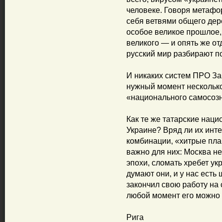
человеке. Говоря метафо
себя ветвями общего дере
особое великое прошлое,
великого — и опять же от
русский мир разбирают по
И никаких систем ПРО За
нужный момент несколько
«национального самосоз
Как те же татарские нац
Украине? Вряд ли их инт
комбинации, «хитрые план
важно для них: Москва не
эпохи, сломать хребет ук
думают они, и у нас есть
закончил свою работу на 
любой момент его можно 
Рига