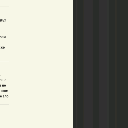
двух
циям
 же
:
а на
з не
тском
ё зло