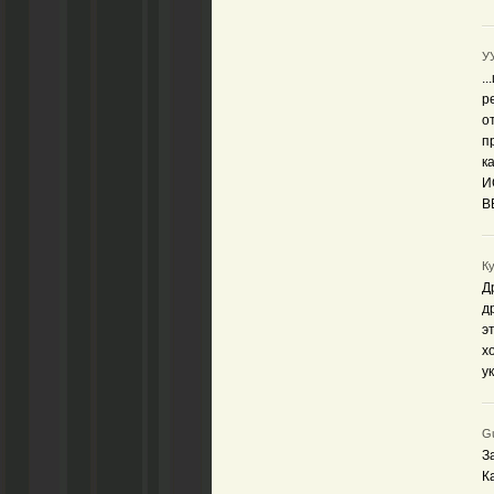
УУ
.
р
о
п
к
И
В
Ку
Д
д
э
х
у
Gu
З
К