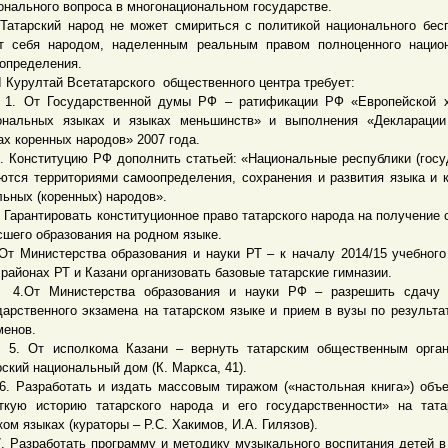
онального вопроса в многонациональном государстве.
рский народ не может смириться с политикой национального бесп
т себя народом, наделенным реальным правом полноценного нацио
определения.
урултай Всетатарского общественного центра требует:
От Государственной думы РФ – ратификации РФ «Европейской х
ональных языках и языках меньшинств» и выполнения «Деклараци
ах коренных народов» 2007 года.
онституцию РФ дополнить статьей: «Национальные республики (госу
ются территориями самоопределения, сохранения и развития языка и 
льных (коренных) народов».
арантировать конституционное право татарского народа на получение 
сшего образования на родном языке.
инистерства образования и науки РТ – к началу 2014/15 учебного
 районах РТ и Казани организовать базовые татарские гимназии.
т Министерства образования и науки РФ – разрешить сдачу 
дарственного экзамена на татарском языке и прием в вузы по результа
менов.
От исполкома Казани – вернуть татарским общественным орган
рский национальный дом (К. Маркса, 41).
азработать и издать массовым тиражом («настольная книга») объ
ткую историю татарского народа и его государственности» на тат
ком языках (кураторы – Р.С. Хакимов, И.А. Гилязов).
азработать программу и методику музыкального воспитания детей в