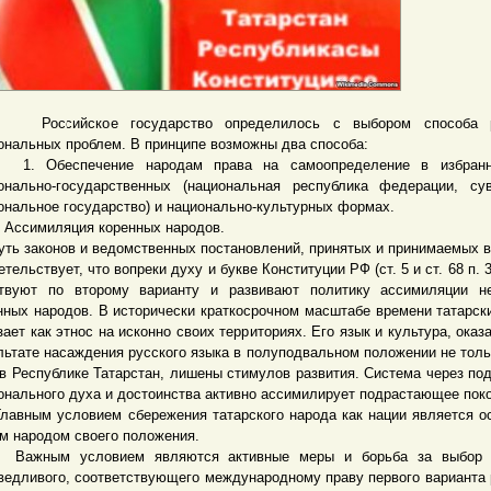
сийское государство определилось с выбором способа р
ональных проблем. В принципе возможны два способа:
Обеспечение народам права на самоопределение в избран
онально-государственных (национальная республика федерации, су
ональное государство) и национально-культурных формах.
ссимиляция коренных народов.
 законов и ведомственных постановлений, принятых и принимаемых в
етельствует, что вопреки духу и букве Конституции РФ (ст. 5 и ст. 68 п. 
твуют по второму варианту и развивают политику ассимиляции не
нных народов. В исторически краткосрочном масштабе времени татарск
зает как этнос на исконно своих территориях. Его язык и культура, оказ
льтате насаждения русского языка в полуподвальном положении не толь
 в Республике Татарстан, лишены стимулов развития. Система через по
онального духа и достоинства активно ассимилирует подрастающее пок
ным условием сбережения татарского народа как нации является о
м народом своего положения.
ным условием являются активные меры и борьба за выбор 
ведливого, соответствующего международному праву первого варианта