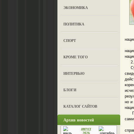
ЭКОНОМИКА
ПОЛИТИКА
Рос
наци
СПОРТ
1. 
наци
наци
КРОМЕ ТОГО
2. А
Суть
ИНТЕРВЬЮ
свид
дейс
коре
БЛОГИ
исче
резу
но и
КАТАЛОГ САЙТОВ
наци
Глав
Архив новостей
сами
Важ
август
спра
2026