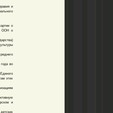
равия и
нального
артии о
и ООН о
дарства)
культуры
среднего
 года во
Единого
там этих
изациям
ективную
арском и
 детских