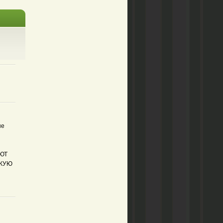
ые
ЮТ
АКУЮ