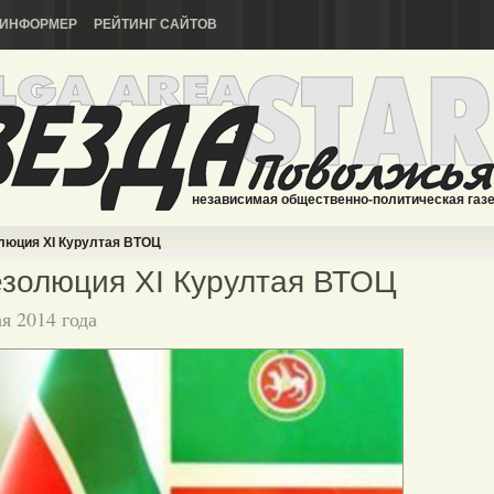
ИНФОРМЕР
РЕЙТИНГ САЙТОВ
независимая общественно-политическая газ
люция ХI Курултая ВТОЦ
золюция ХI Курултая ВТОЦ
ая 2014 года