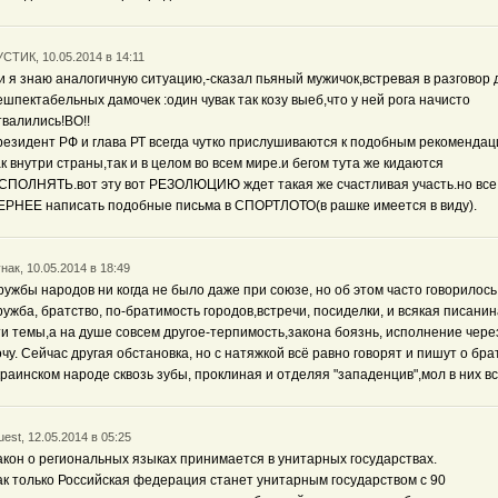
СТИК, 10.05.2014 в 14:11
..и я знаю аналогичную ситуацию,-сказал пьяный мужичок,встревая в разговор 
ешпектабельных дамочек :один чувак так козу выеб,что у ней рога начисто
твалились!ВО!!
резидент РФ и глава РТ всегда чутко прислушиваются к подобным рекоменда
ак внутри страны,так и в целом во всем мире.и бегом тута же кидаются
СПОЛНЯТЬ.вот эту вот РЕЗОЛЮЦИЮ ждет такая же счастливая участь.но все
ЕРНЕЕ написать подобные письма в СПОРТЛОТО(в рашке имеется в виду).
нак, 10.05.2014 в 18:49
ружбы народов ни когда не было даже при союзе, но об этом часто говорилось
ружба, братство, по-братимость городов,встречи, посиделки, и всякая писанин
ти темы,а на душе совсем другое-терпимость,закона боязнь, исполнение чере
очу. Сейчас другая обстановка, но с натяжкой всё равно говорят и пишут о бра
краинском народе сквозь зубы, проклиная и отделяя "западенцив",мол в них вс
est, 12.05.2014 в 05:25
акон о региональных языках принимается в унитарных государствах.
ак только Российская федерация станет унитарным государством с 90