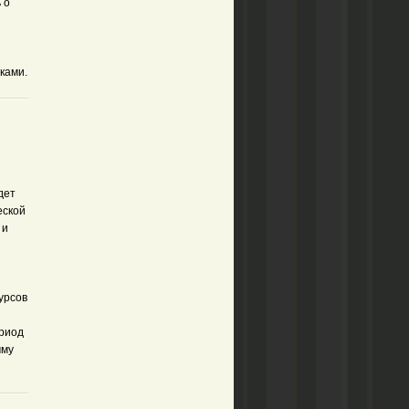
 о
иками.
дет
еской
 и
й
урсов
ериод
мму