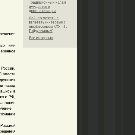
Традиционный ислам
нуждается в
деполитизации
Лайнер может не
взлететь (интервью с
профессором КФУ Г.Г.
Габдуллиным)
ешения
Все интервью
ных ими
веренное
 России,
3) власти
русских
ий народ
авшись в
ко в РФ,
давление
оление.
сознание
Россией
 решения