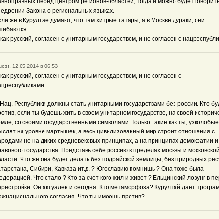
авноправных перед центром регионов-областей, тогда и можно будет говорить
недрении Закона о региональных языках.
сли же в Курултае думают, что там хитрые татары, а в Москве дураки, они
шибаются.
 как русский, согласен с унитарным государством, и не согласен с нацреспубл
est, 12.05.2014 в 06:53
 как русский, согласен с унитарным государством, и не согласен с
ацреспубликами.________________
 Нац. Республики должны стать унитарными государствами без россии. Кто бу
ротив, если ты будешь жить в своем унитарном государстве, на своей историч
емле, со своими государственными символами. Только такие как ты, узколобые
ыслят на уровне мартышек, а весь цивилизованный мир строит отношения с
ародами не на диких средневековых принципах, а на принципах демократии и
равового государства. Представь себе россию в пределах москвы и московско
бласти. Что же она будет делать без подрайской землицы, без природных рес
атарстана, Сибири, Кавказа ит.д. ? Югославию помнишь ? Она тоже была
едерацией. Что стало ? Кто за счет кого жил и живет ? Ельцинский лозунг в п
ерестройки. Он актуален и сегодня. Кто метаморфоза? Курултай дает програ
ежнационального согласия. Что ты имеешь против?