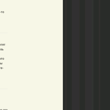
-то
отят
озь
что
бы
те-