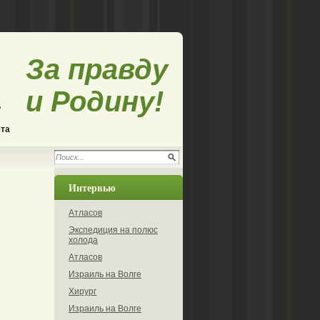
За правду
и Родину!
ета
Интервью
Атласов
Экспедиция на полюс
холода
Атласов
Израиль на Волге
Хирург
Израиль на Волге