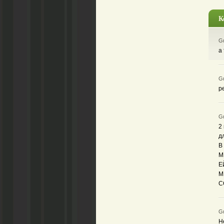
К
Gu
а
Gu
р
Gu
2
д
В
М
Е
М
С
Gu
Н