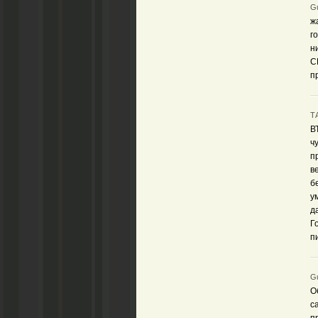
Gu
ж
г
н
С
п
Т
В
ч
п
в
б
у
д
Г
п
Gu
О
с