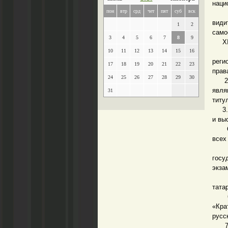
наци
пон
втр
срд
чет
пят
суб
вск
Тата
види
1
2
само
3
4
5
6
7
8
9
XI К
10
11
12
13
14
15
16
1. 
реги
17
18
19
20
21
22
23
прав
24
25
26
27
28
29
30
2. К
явля
31
титу
3. Г
и вы
От М
всех
4.О
госу
экза
5. 
тата
6. Р
«Кра
русс
7. Р