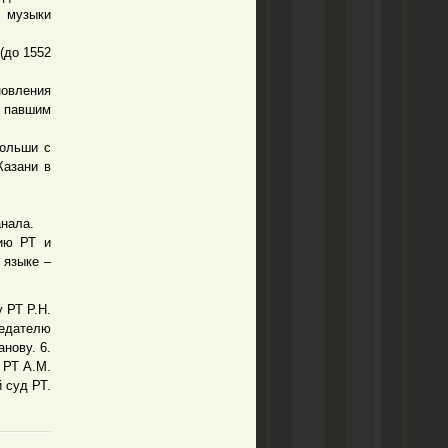
 музыки
(до 1552
овления
а павшим
ольши с
Казани в
нала.
ию РТ и
 языке –
 РТ Р.Н.
седателю
нову. 6.
 РТ А.М.
 суд РТ.