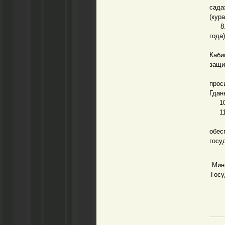
сада
(кур
8. С
года
9. О
Каби
защи
При 
прос
Гдан
10. 
11. 
12.
обес
госу
Мин
Госу