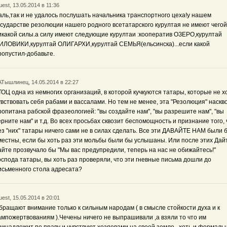
est, 13.05.2014 в 11:36
аль,так и не удалось послушать начальника транспортного цеха!у нашем
осударстве резолюции нашего родного всетатарского курултая не имеют чегой
икакой силы.а силу имеют следующие курултаи :кооператив ОЗЕРО,курултай
ИЛОВИКИ,курултай ОЛИГАРХИ,курултай СЕМЬЯ(ельсинска)...если какой
ропустил-добавьте.
АТышлинец, 14.05.2014 в 22:27
ТОЦ одна из немногих организаций, в которой кучкуются татары, которые не х
увствовать себя рабами и вассалами. Но тем не менее, эта "Резолюция" наскв
ропитана рабской фразеологией: "вы создайте нам", "вы разрешите нам", "вы
ерните нам" и т.д. Во всех просьбах сквозит беспомощность и признание того, 
ез "них" татары ничего сами не в силах сделать. Все эти ДАВАЙТЕ НАМ были 
местны, если бы хоть раз эти мольбы были бы услышаны. Или после этих Дай
айте прозвучало бы "Мы вас предупредили, теперь на нас не обижайтесь!"
оспода татары, вы хоть раз проверяли, что эти гневные письма дошли до
исьменного стола адресата?
est, 15.05.2014 в 20:01
бращают внимание только к сильным народам ( в смысле стойкости духа и к
ампожертвованиям ).Чечены ничего не выпрашивали ,а взяли то что им