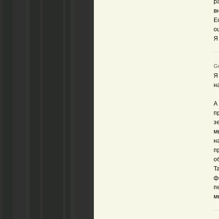
р
в
Е
о
Я
Gu
Я
н
А
п
з
м
н
п
о
Т
ф
п
м