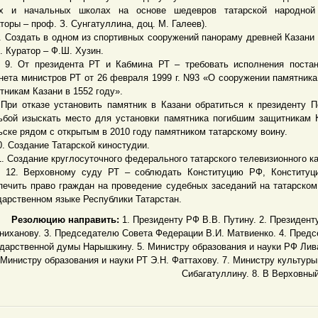
х и начальных школах на основе шедевров татарской народной
аторы – проф. З. Сунгатуллина, доц. М. Галеев).
оздать в одном из спортивных сооружений панораму древней Казани 
). Куратор – Ф.Ш. Хузин.
т президента РТ и Кабмина РТ – требовать исполнения постан
нета министров РТ от 26 февраля 1999 г. N93 «О сооружении памятник
тникам Казани в 1552 году».
отказе установить памятник в Казани обратиться к президенту П
ьбой изыскать место для установки памятника погибшим защитникам 
ьске рядом с открытым в 2010 году памятником татарскому воину.
Создание Татарской киностудии.
Создание круглосуточного федерального татарского телевизионного ка
 Верховному суду РТ – соблюдать Конституцию РФ, Конституц
печить право граждан на проведение судебных заседаний на татарском
дарственном языке Республики Татарстан.
Резолюцию направить:
1. Президенту РФ В.В. Путину. 2. Президенту
ниханову. 3. Председателю Совета Федерации В.И. Матвиенко. 4. Пред
дарственной думы Нарышкину. 5. Министру образования и науки РФ Лива
Министру образования и науки РТ Э.Н. Фаттахову. 7. Министру культуры
Сибагатуллину. 8. В Верховный