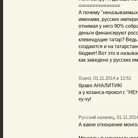
===============
А почему "неназываемых"
именами, русских импери
отнимая у него 90% собра
деньги финансируют рос
клевещущие татар? Ведь 
создаются и на татарстан
бюджет! Вот это и называ
как заведено у русских и
Guest, 01.11.2014 в 12:51
браво АНАЛИТИК!
а у козанса-прокол с 
ху-ху!
Русский казанец, 01.11.2014
А какое отношение монго