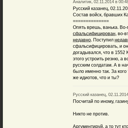
Аналитик, 02.11.2014 в 00:4
Русский казанец, 02.11.20
Состав войск, бравших Ка
==============
Опять врешь, ванька. Во-
сфальсифицирован
, во-
недавно
. Поступил
недав
сфальсифицировать, и он
догадывался, что в 1552 
этого устроить резню, а 
русским солдатам. А в на
было именно так. За кого
же идиотов, что и ты?
Русский казанец, 02.11.2014
Посчитай по иному, гази
Никто не против.
Аргументируй, а то тут кт