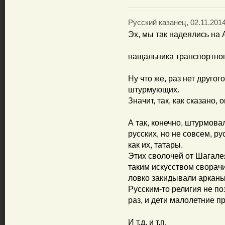
Русский казанец, 02.11.2014
Эх, мы так надеялись на А
нащальника транспортног
Ну что же, раз нет другог
штурмующих.
Значит, так, как сказано, 
А так, конечно, штурмовал
русских, но не совсем, ру
как их, татары.
Этих сволочей от Шагалея
таким искусством сворач
ловко закидывали арканы
Русским-то религия не по
раз, и дети малолетние п
И т.д. и т.п.