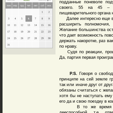
подданные поневоле по
пон
втр
срд
чет
пят
суб
вск
своего. 55 на 45 – в
пищеварительного органа 
1
2
Далее интересно еще во
3
4
5
6
7
8
9
расширить полномочия,
10
11
12
13
14
15
16
Желание большинства оста
17
18
19
20
21
22
23
что дает возможность пов
24
25
26
27
28
29
30
держать накоротке, раз в
31
по нраву.
Судя по реакции, проце
Да, партия первая проигра
P.S.
Говоря о свобод
принципе на сей земле г
так или иначе друг от др
обязаны считаться с жела
хотя бы не наступать ему 
его да и свою поездку в к
В то же время роль
дееспособной, т.е. от