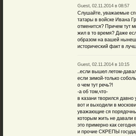
Guest, 02.11.2014 в 08:57
Слушайте, уважаемые спо
татары в войске Ивана Гр
отменится? Причем тут мы
жил в то время? Даже ес
образом на вашей нынешн
исторический факт в луч
Guest, 02.11.2014 в 10:15
..если вышел летом-давал
если зимой-только собол
о чем тут речь?!
-а об том,что-
в казани творился давно
вот и выходили в москов
уважающие ся порядочны
которым жить не давали в
это примерно как сегодн
и прочие СКРЕПЫ госуда