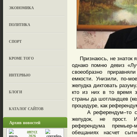
ЭКОНОМИКА
ПОЛИТИКА
СПОРТ
Признаюсь, не знаток я 
КРОМЕ ТОГО
однако помню девиз «Лу
своеобразно приравнял
ИНТЕРВЬЮ
емкости. Унизили, по-мо
желудка диктовать разуму
кто из них в то время 
БЛОГИ
страны да шотландцев (кел
процедуре, как референду
КАТАЛОГ САЙТОВ
А референдум–то сост
желудок, не прост. И
Архив новостей
референдума премьер
август
обещаниях насчет сыт
2026