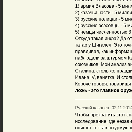
1) армия Власова - 5 ми
2) казачьи части - 5 милл
3) русские полицаи - 5 м
4) русские эсэсовцы - 5 
5) немцы численностью 3
Откуда такая инфа? Да от
татар у Шигалея. Это то
правдивая, как информац
наблюдали за штурмом Ка
союзников. Мой анализ а
Сталина, столь же правди
Ивана IV, ванятка. И сто
Короче говоря, товарищи 
ложь - это главное ору
Русский казанец, 02.11.2014
Чтобы прекратить этот сп
исследование, где незав
опишет состав штурмующи