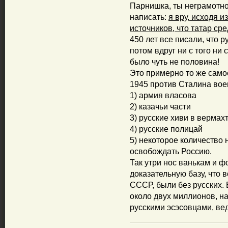
Парнишка, ты неграмотн
написать:
я вру, исходя 
источников, что татар с
450 лет все писали, что р
потом вдруг ни с того ни 
было чуть не половина!
Это примерно то же самое,
1945 против Сталина вое
1) армия власова
2) казачьи части
3) русские хиви в вермах
4) русские полицай
5) некоторое количество
освобождать Россию.
Так утри нос ванькам и 
доказательную базу, что
СССР, были без русских.
около двух миллионов, на
русскими эсэсовцами, вед