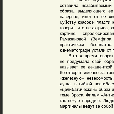
оставила незабываемый 
образа, выделяющего ее
наверное, идет от ее «в
буйству красок и пластич
говорит, что не актриса, 
картине, спродюсиров
Рамазановой (Земфира
практически бесплат
кинематографе устали от 
В то же время говорит: 
не придумала свой обра
называет ее декаденткой
боготворят именно за тон
«железную» невесомость
душа, в гибкой несгибаем
«целибатический» образ ж
теме Эроса. Фильм «Анти
как некую пародию. Люд
маргиналы ведут за собой