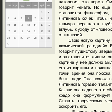
патология, это норма. С
пон
втр
срд
чет
пят
суб
вск
говорит Рената. Но еще 
становится философом, 
1
2
Литвинова хочет, чтобы 
3
4
5
6
7
8
9
гламура перешло к глубо
10
11
12
13
14
15
16
вглубь, к уходу от «пове
17
18
19
20
21
22
23
от иллюзий.
24
25
26
27
28
29
30
Свою новую картину «По
31
«комической трагедией». В
говорит пушистому зверьк
и он становится живым, он
картине у нее должно был
его из картины и появила
точки зрения она похожа
быть, леди Гага похожа н
Литвинова гораздо талант
Казани она наденет это «
кредо она формулирует 
Сказать творческому че
оскорбить его.
В ленте «Девушка и с