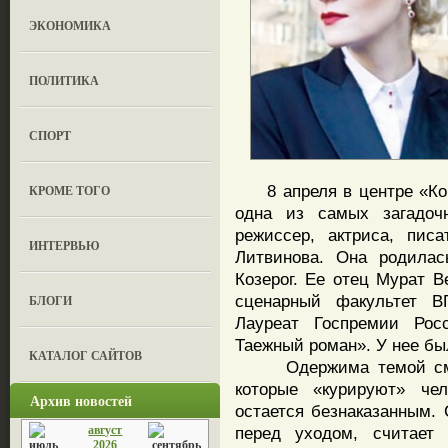
ЭКОНОМИКА
ПОЛИТИКА
СПОРТ
8 апреля в центре «Кор
КРОМЕ ТОГО
одна из самых загадоч
режиссер, актриса, пис
ИНТЕРВЬЮ
Литвинова. Она родилас
Козерог. Ее отец Мурат В
сценарный факультет В
БЛОГИ
Лауреат Госпремии Рос
Таежный роман». У нее бы
КАТАЛОГ САЙТОВ
Одержима темой смерти
которые «курируют» че
Архив новостей
остается безнаказанным. 
август
перед уходом, считает
2026