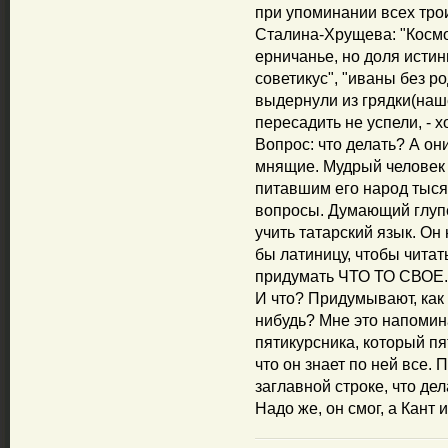
при упоминании всех тро
Сталина-Хрущева: "Космоп
ерничанье, но доля истин
советикус", "иваны без ро
выдернули из грядки(наше
пересадить не успели, - 
Вопрос: что делать? А он
мнящие. Мудрый человек 
питавшим его народ тысяч
вопросы. Думающий глупец
учить татарский язык. Он 
бы латиницу, чтобы читат
придумать ЧТО ТО СВОЕ.
И что? Придумывают, как
нибудь? Мне это напомин
пятикурсника, который пя
что он знает по ней все. 
заглавной строке, что д
Надо же, он смог, а Кант и