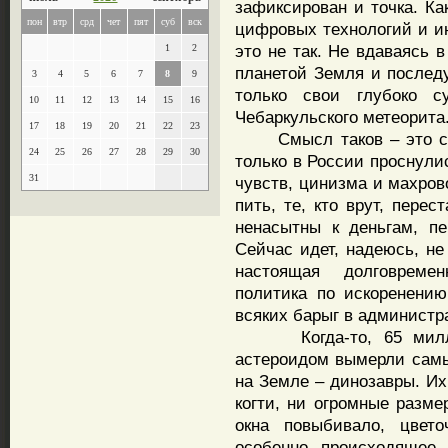
зафиксирован и точка. Ка
пон
втр
срд
чет
пят
суб
вск
цифровых технологий и и
это не так. Не вдаваясь 
1
2
планетой Земля и послед
3
4
5
6
7
8
9
только свои глубоко с
10
11
12
13
14
15
16
Чебаркульского метеорита
17
18
19
20
21
22
23
Смысл таков – это сиг
24
25
26
27
28
29
30
только в России проснули
31
чувств, цинизма и махрово
пить, те, кто врут, пере
ненасытны к деньгам, п
Сейчас идет, надеюсь, не
настоящая долговреме
политика по искоренению
всяких барыг в администр
Когда-то, 65 миллион
астероидом вымерли сам
на Земле – динозавры. Их
когти, ни огромные разме
окна повыбивало, цвето
особенно происходящее