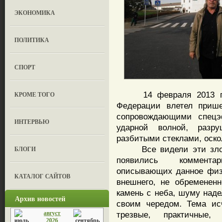
ЭКОНОМИКА
ПОЛИТИКА
СПОРТ
14 февраля 2013 г. в
КРОМЕ ТОГО
Федерации влетел прише
сопровождающими спецэ
ИНТЕРВЬЮ
ударной волной, разр
разбитыми стеклами, оско
Все видели эти злове
БЛОГИ
появились коммента
описывающих данное физи
КАТАЛОГ САЙТОВ
внешнего, не обременен
камень с неба, шуму наде
Архив новостей
своим чередом. Тема ис
август
трезвые, практичные,
2026