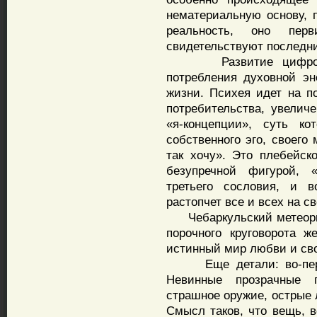
нематериальную основу, 
реальность, оно пер
свидетельствуют последни
Развитие цифровых 
потребления духовной эн
жизни. Психея идет на п
потребительства, увелич
«я-концепции», суть ко
собственного эго, своего
так хочу». Это плебейск
безупречной фигурой, 
третьего сословия, и 
растопчет все и всех на с
Чебаркульский метеорит
порочного круговорота 
истинный мир любви и св
Еще детали: во-первых
Невинные прозрачные 
страшное оружие, острые 
Смысл таков, что вещь, 