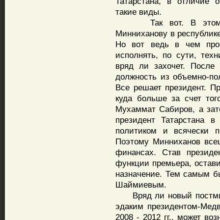
Татарстана, в отличие 
такие виды.
Так вот. В этом сл
Минниханову в республике
Но вот ведь в чем про
исполнять, по сути, тех
вряд ли захочет. После 
должность из объемно-по
Все решает президент. П
куда больше за счет тог
Мухаммат Сабиров, а за
президент Татарстана 
политиком и всячески п
Поэтому Минниханов всец
финансах. Став президе
функции премьера, остав
назначение. Тем самым б
Шаймиевым.
Вряд ли новый постминн
эдаким президентом-Мед
2008 - 2012 гг., может во