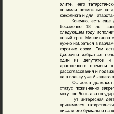
элите, чего татарстанс
понимая возможные нега
конфликта и для Татарстан
Конечно, есть еще дол
бессменно 18 лет за
следующем году исполнит
новый срок. Минниханов м
нужно избраться в парлам
короткие сроки. Там ес
Досрочно избраться нел
один из депутатов и 
драгоценного времени 
рассогласования и подвиж
не в пользу уже бывшего 
Остается должность го
статус пожизненно закр
могут же быть два государ
Тут интересная деталь.
принимался татарстанск
писали его буквально на 