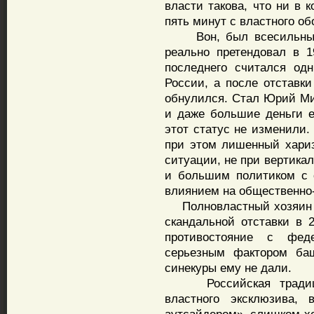
власти такова, что ни в 
пять минут с властного об
Вон, был всесильный 
реально претендовал в 1
последнего считался од
России, а после отставки
обнулился. Стал Юрий Ми
и даже большие деньги е
этот статус не изменили. 
при этом лишенный хариз
ситуации, не при вертика
и большим политиком с 
влиянием на общественно
Полновластный хозяин Б
скандальной отставки в 2
противостояние с фед
серьезным фактором баш
синекуры ему не дали.
Российская традиция,
властного эксклюзива, 