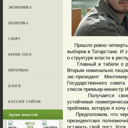
ЭКОНОМИКА
ПОЛИТИКА
СПОРТ
Прошло ровно четверть в
выборов в Татарстане. И 
КРОМЕ ТОГО
о структуре власти в респ
Главный в табели о ран
Вторым номинально лицом 
ИНТЕРВЬЮ
экс-президент Минтим
Государственного совет
БЛОГИ
список премьер-министр 
Получается своеобр
устойчивая геометрическ
КАТАЛОГ САЙТОВ
проблема, которую я хочу 
Архив новостей
Предположим, что через 
президентских полномочи
август
оставить свой пост. Хотя
2026