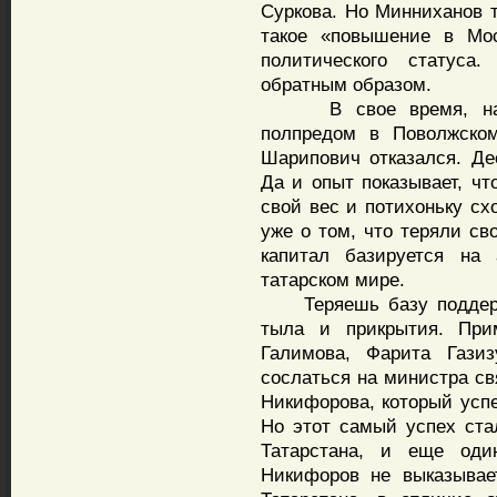
Суркова. Но Минниханов т
такое «повышение в Мос
политического статус
обратным образом.
В свое время, напом
полпредом в Поволжско
Шарипович отказался. Дес
Да и опыт показывает, ч
свой вес и потихоньку сх
уже о том, что теряли св
капитал базируется на 
татарском мире.
Теряешь базу поддержки
тыла и прикрытия. При
Галимова, Фарита Газиз
сослаться на министра с
Никифорова, который усп
Но этот самый успех ста
Татарстана, и еще оди
Никифоров не выказывае