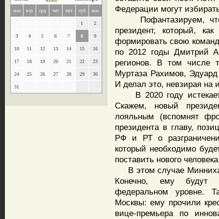
Федерации могут избирать
пон
втр
срд
чет
пят
суб
вск
Пофантазируем, что в
1
2
президент, который, ка
3
4
5
6
7
8
9
формировать свою команду
10
11
12
13
14
15
16
по 2012 годы Дмитрий А
регионов. В том числе 
17
18
19
20
21
22
23
Муртаза Рахимов, Эдуард
24
25
26
27
28
29
30
И делал это, невзирая на и
31
В 2020 году истекает 
Скажем, новый презид
лояльным (вспомнят фро
президента в главу, поз
РФ и РТ о разграничени
который необходимо будет
поставить нового человека
В этом случае Миннихано
Конечно, ему будут п
федеральном уровне. Т
Москвы: ему прочили крес
вице-премьера по иннов