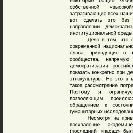
некоторые общие ключ
собственной «высокой
затрагивающие всех наших
вот сделать это без 
направлении демократ
институциональной среды 
Дело в том, что все 
современной национальн
слова, приводящие в ц
сообщества, напрямую
демократизации россий
показать конкретно при д
этнокультуры. Но это в 
такое рассмотрение пот
Поэтому я ограничу
позволяющим проиллюс
обращением к состоян
гуманитарных исследовани
Несмотря на привычно
восхваление академи
(последний «парад» был