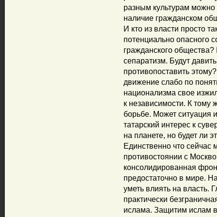
разным культурам можно 
наличие гражданском общ
И кто из власти просто та
потенциально опасного с
гражданского общества? 
сепаратизм. Будут давит
противопоставить этому?
движение слабо по понят
национализма свое изжила
к независимости. К тому 
борьбе. Может ситуация и
татарский интерес к суве
на планете, но будет ли э
Единственно что сейчас 
противостоянии с Москвой
консолидированная фронд
предостаточно в мире. На
уметь влиять на власть. Г
практически безгранична
ислама. Защитим ислам в