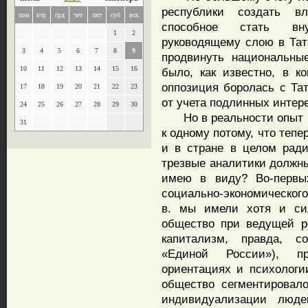
республики создать вл
пон
втр
срд
чет
пят
суб
вск
способное стать вн
1
2
руководящему слою в Тата
3
4
5
6
7
8
9
продвинуть национальны
10
11
12
13
14
15
16
было, как известно, в ко
оппозиция боролась с Та
17
18
19
20
21
22
23
от учета подлинных интере
24
25
26
27
28
29
30
Но в реальности опыт 19
31
к одному потому, что тепе
и в стране в целом ради
трезвые аналитики должны
имею в виду? Во-первы
социально-экономического
в. мы имели хотя и сил
общество при ведущей р
капитализм, правда, с
«Единой России»), п
ориентациях и психологи
общество сегментировал
индивидуализации люде