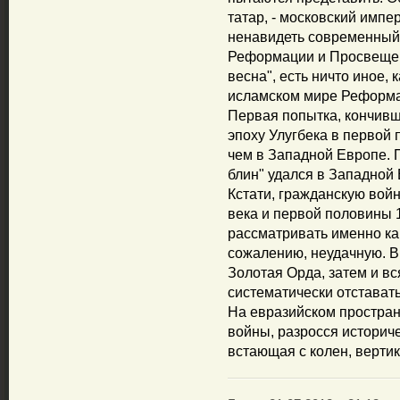
татар, - московский импе
ненавидеть современный
Реформации и Просвещен
весна", есть ничто иное,
исламском мире Реформа
Первая попытка, кончивш
эпоху Улугбека в первой 
чем в Западной Европе. 
блин" удался в Западной
Кстати, гражданскую вой
века и первой половины 1
рассматривать именно ка
сожалению, неудачную. В
Золотая Орда, затем и в
систематически отстават
На евразийском простран
войны, разросся историче
встающая с колен, верти