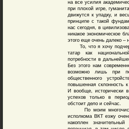
на все усилия академиче
при плохой игре, гуманит
движутся к упадку, и вес
принципе с такой фундам
нас сегодня, в цивилизов
никакое экономическое бл
этого еще очень далеко – н
То, что я хочу подчерк
татар как национальн
потребности в дальнейше
Без этого нам современн
возможно лишь при пе
общественного устройс
повышенная склонность к
И вообще, исторически 
успехов только в перио
обстоит дело и сейчас.
По моим многочислен
исполкома ВКТ езжу очен
накоплен значительный
потенциал, в том числе 