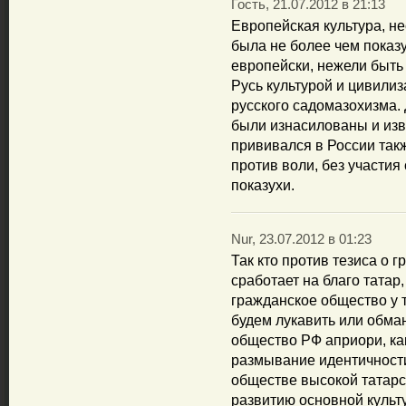
Гость, 21.07.2012 в 21:13
Европейская культура, н
была не более чем показу
европейски, нежели быть
Русь культурой и цивилиз
русского садомазохизма.
были изнасилованы и из
прививался в России так
против воли, без участия
показухи.
Nur, 23.07.2012 в 01:23
Так кто против тезиса о 
сработает на благо татар,
гражданское общество у т
будем лукавить или обма
общество РФ априори, как
размывание идентичности
обществе высокой татарс
развитию основной культ