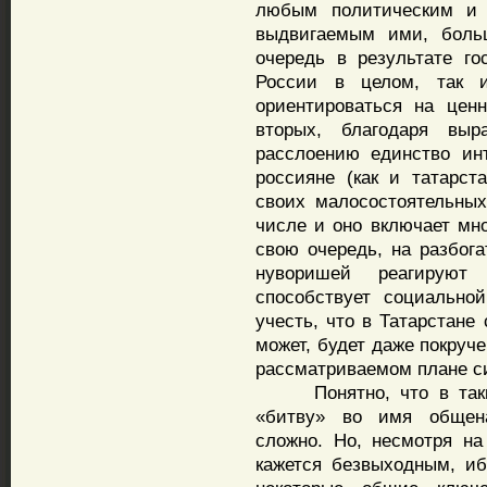
любым политическим и 
выдвигаемым ими, боль
очередь в результате го
России в целом, так и
ориентироваться на ценн
вторых, благодаря выр
расслоению единство ин
россияне (как и татарст
своих малосостоятельных
числе и оно включает мно
свою очередь, на разбог
нуворишей реагируют 
способствует социально
учесть, что в Татарстане
может, будет даже покруче
рассматриваемом плане с
Понятно, что в таких
«битву» во имя общена
сложно. Но, несмотря н
кажется безвыходным, иб