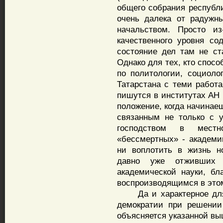
общего собрания республи
очень далека от радужн
начальством. Просто из
качественного уровня с
состояние дел там не ст
Однако для тех, кто спос
по политологии, социоло
Татарстана с теми работ
пишутся в институтах АН 
положение, когда начинаеш
связанным не только с 
господством в мест
«бессмертных» - академи
ни воплотить в жизнь н
давно уже отживших 
академической науки, бл
воспроизводящимся в это
Да и характерное для и
демократии при решении
объясняется указанной вы