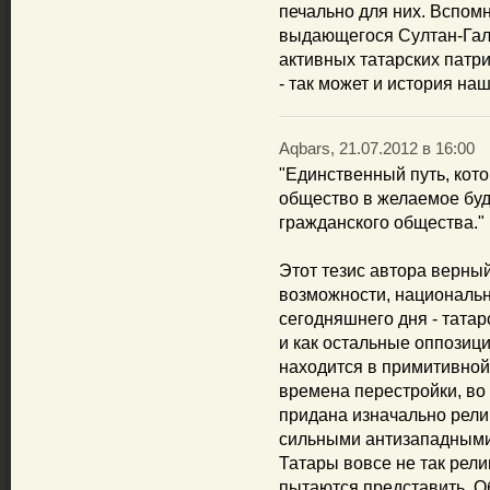
печально для них. Вспомн
выдающегося Султан-Гали
активных татарских патри
- так может и история на
Aqbars, 21.07.2012 в 16:00
"Единственный путь, кот
общество в желаемое бу
гражданского общества."
Этот тезис автора верный
возможности, национальн
сегодняшнего дня - тата
и как остальные оппозиц
находится в примитивной
времена перестройки, во
придана изначально рели
сильными антизападными
Татары вовсе не так рели
пытаются представить. Об