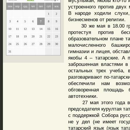
мусульман, якобы кто-то 
устроенного против двух 
пон
втр
срд
чет
пят
суб
вск
В народе ходили слухи,
1
2
бизнесменов от религии.
3
4
5
6
7
8
9
30 же мая в 18.00 груп
10
11
12
13
14
15
16
протестуя против бес
17
18
19
20
21
22
23
образовательном плане та
малочисленного башкир
24
25
26
27
28
29
30
гимназии и лицея, обстав
31
якобы 4 – татарские. А п
заброшенная властями в
остальных трех учеба, 
разговаривают по-татарск
обеспечили нам возмож
обговоренная площадь 
автотехники.
27 мая этого года в н
председателя курултая та
с поддержкой Собора русс
не у дел (не имеет госу
татарский язык (язык тат