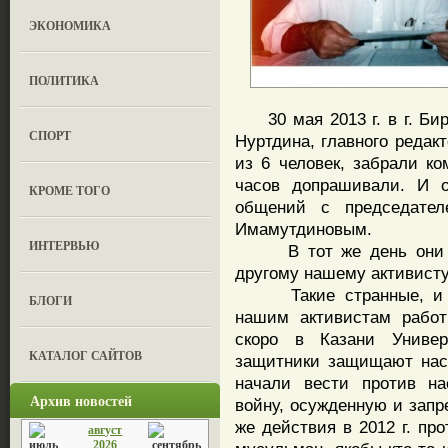
ЭКОНОМИКА
ПОЛИТИКА
30 мая 2013 г. в г. Бирс
СПОРТ
Нуртдина, главного редакт
из 6 человек, забрали ко
часов допрашивали. И о
КРОМЕ ТОГО
общений с председате
Имамутдиновым.
ИНТЕРВЬЮ
В тот же день они так
другому нашему активисту
Такие странные, и гла
БЛОГИ
нашим активистам рабо
скоро в Казани Универ
КАТАЛОГ САЙТОВ
защитники защищают нас
начали вести против на
Архив новостей
войну, осужденную и запр
же действия в 2012 г. пр
август
2026