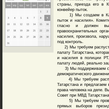
страны, приезда его в 
пон
втр
срд
чет
пят
суб
вск
конвейер пыток.
1
2
1) Мы создаем в Каза
3
4
5
6
7
8
9
пыток и насилия». Комит
10
11
12
13
14
15
16
гласно и должен выя
правоохранительных орга
17
18
19
20
21
22
23
насилия, произвола, нару
24
25
26
27
28
29
30
под контроль.
31
2) Мы требуем распуст
палату Татарстана, котор
и насилия в полиции РТ
палату людей, реально з
3) Мы поддерживаем соз
демократического движени
4) Мы требуем распус
Татарстана и предлагаем 
права человека на деле. 
Совет при МВД Татарстана
5) Мы требуем проведе
прямых выборов презид