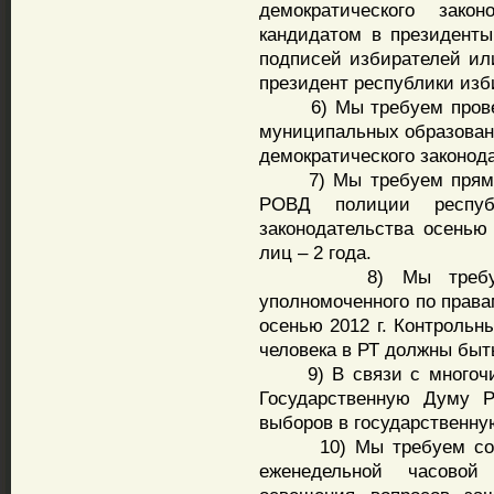
демократического закон
кандидатом в президенты
подписей избирателей или
президент республики изби
6) Мы требуем проведе
муниципальных образовани
демократического законод
7) Мы требуем прямых 
РОВД полиции республ
законодательства осенью
лиц – 2 года.
8) Мы требуем пр
уполномоченного по права
осенью 2012 г. Контрольн
человека в РТ должны быт
9) В связи с многочис
Государственную Думу 
выборов в государственну
10) Мы требуем созда
еженедельной часовой