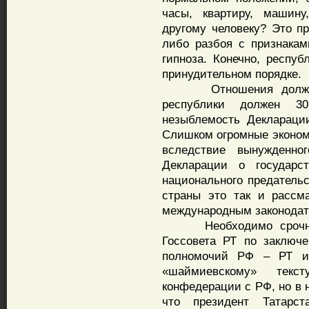
часы, квартиру, машин
другому человеку? Это пр
либо разбоя с признака
гипноза. Конечно, респуб
принудительном порядке.
Отношения должны б
республики должен 30
незыблемость Декларации
Слишком огромные экономи
вследствие вынужденно
Декларации о государст
национального предатель
страны это так и рассма
международным законодат
Необходимо срочно с
Госсовета РТ по заключе
полномочий РФ – РТ ил
«шаймиевскому» текс
конфедерации с РФ, но в 
что президент Татарс