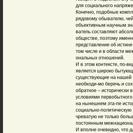
для социального напряже
Конечно, подобные компл
рядовому обывателю, чей
объективным научным зн
ватель составляют абсо
обществе, поэтому именн
представление об истине
том числе и в области ме
ональных отношений.
И в этом контексте, по-
является широко бытующе
существующие на нашей пл
необходи-мо беречь и со
обратное – исторически 
условиями первобытного
на нынешнем эта-пе исто
социально-политическую
чреватую не только боль
постоянным межнациона
И вполне очевидно, что 