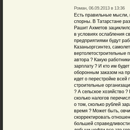
Роман, 06.09.2013 в 13:36
Есть правильные мысли, 
спорны. В Татарстане р
Рашит Ахметов зациклился
в условиях ослабления с
предприятиями будут ра
Казаньоргсинтез, самоле
вертолетостроительные п
автора ? Какую работники
зарплату ? И кто им будет
оборонным заказом на пр
идет о перестройке всей
строительные организации
? А сельское хозяйство ?
сколько налогов перечис
о том, сколько рублей за
время ? Может быть, овчи
скорректировать отношен
большей справедливости. 
добычи нефти все это го