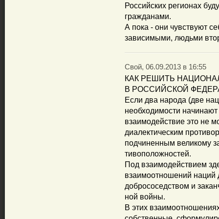
Российских регионах буд
гражданами.
А пока - они чувствуют с
зависимыми, людьми второ
Свой, 06.09.2013 в 16:55
КАК РЕШИТЬ НАЦИОН
В РОССИЙСКОЙ ФЕДЕР
Если два народа (две нац
необходимости начинают в
взаимодействие это не м
диалектическим противор
подчиненным великому за
тивоположностей.
Под взаимодействием зд
взаимоотношений наций д
добрососедством и закан
ной войны.
В этих взаимоотношениях
собственные, сформулир