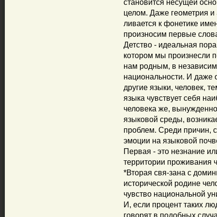
становится несущей осно
целом. Даже геометрия и
ливается к фонетике имен
произносим первые слова
Детство - идеальная пора
котором мы произнесли п
нам родным, в независи
национальности. И даже 
другие языки, человек, т
языка чувствует себя наи
человека же, вынужденно
языковой среды, возника
проблем. Среди причин,
эмоции на языковой почв
Первая - это незнание и
территории проживания ч
*Вторая свя-зана с доми
исторической родине чело
чувство национальной ун
И, если процент таких лю
говорят в подобных случа