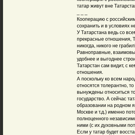
татар живут вне Татарста
_ _ _
Кооперацию с российски
сохранить и в условиях н
У Татарстана ведь со вс
прекрасные отношения, Т
никогда, никого не грабил
Равноправные, взаимовы
удобнее и выгоднее строи
Татарстан сам видит, с ке
отношения.
А поскольку ко всем наро
относятся толерантно, то 
вынуждены относиться тол
государство. А сейчас та
образовании на родном яз
Москве и т.д.) именно пото
полноценного независимо
ними (с их духовными пот
Если у татар будет восста