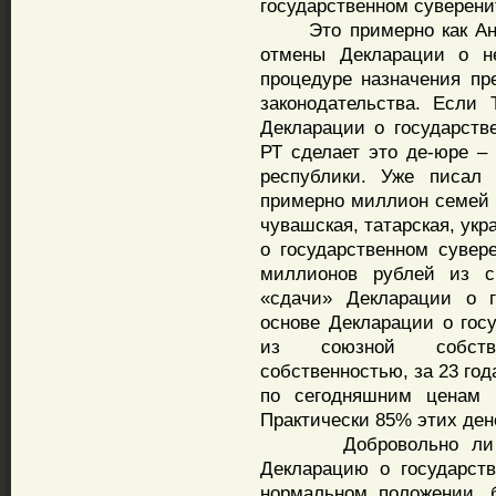
государственном суверенит
Это примерно как Англ
отмены Декларации о н
процедуре назначения п
законодательства. Если 
Декларации о государстве
РТ сделает это де-юре – 
республики. Уже писал 
примерно миллион семей и
чувашская, татарская, укра
о государственном сувер
миллионов рублей из с
«сдачи» Декларации о г
основе Декларации о гос
из союзной собстве
собственностью, за 23 го
по сегодняшним ценам 
Практически 85% этих ден
Добровольно ли Тата
Декларацию о государств
нормальном положении, б