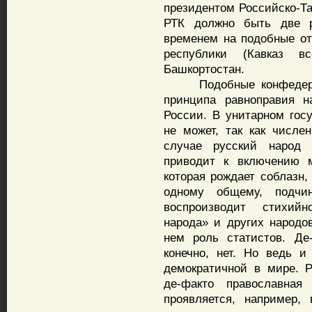
президентом Российско-Та
РТК должно быть две р
временем на подобные от
республики (Кавказ в
Башкортостан.
Подобные конфедерати
принципа равноправия н
России. В унитарном гос
не может, так как числе
случае русский народ 
приводит к включению м
которая рождает соблазн,
одному общему, подчин
воспроизводит стихийн
народа» и других народо
нем роль статистов. Де
конечно, нет. Но ведь 
демократичной в мире. Р
де-факто православная
проявляется, например,