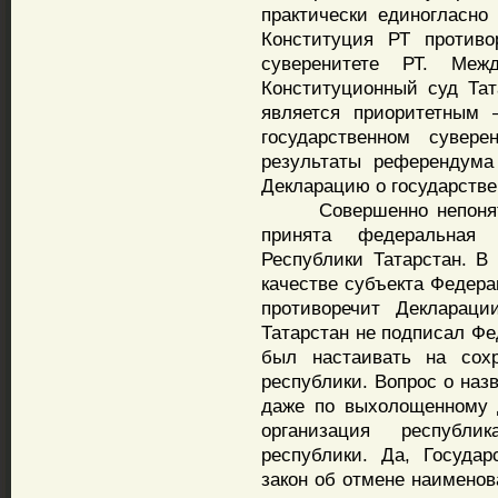
практически единогласн
Конституция РТ противо
суверенитете РТ. Меж
Конституционный суд Тат
является приоритетным 
государственном сувер
результаты референдума
Декларацию о государстве
Совершенно непонятно
принята федеральная 
Республики Татарстан. В
качестве субъекта Федера
противоречит Деклараци
Татарстан не подписал Фе
был настаивать на сох
республики. Вопрос о наз
даже по выхолощенному 
организация республи
республики. Да, Госуда
закон об отмене наименов