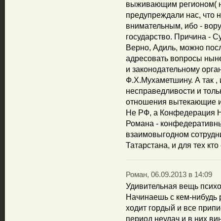
выживающим регионом( н
предупреждали нас, что н
внимательным, ибо - вор
государство. Причина - Су
Верно, Адиль, можно по
адресовать вопросы нын
и законодательному орган
Ф.Х.Мухаметшину. А так ,
несправедливости и толь
отношения вытекающие из
Не РФ, а Конфедерация
Романа - конфедеративн
взаимовыгодном сотрудни
Татарстана, и для тех кто
Роман, 06.09.2013 в 14:09
Удивительная вещь психо
Начинаешь с кем-нибудь 
ходит гордый и все припи
период неудач и в них ви