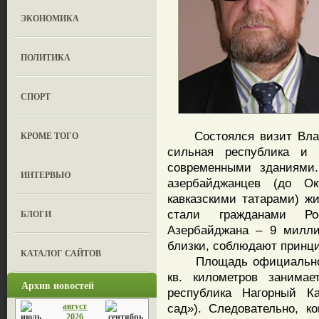
ЭКОНОМИКА
ПОЛИТИКА
СПОРТ
Состоялся визит Влади
КРОМЕ ТОГО
сильная республика и 
современными зданиями.
ИНТЕРВЬЮ
азербайджанцев (до О
кавказскими татарами) ж
стали гражданами Ро
БЛОГИ
Азербайджана – 9 милли
близки, соблюдают принци
КАТАЛОГ САЙТОВ
Площадь официально 86 
кв. километров занимае
Архив новостей
республика Нагорный Ка
август
сад»). Следовательно, к
2026