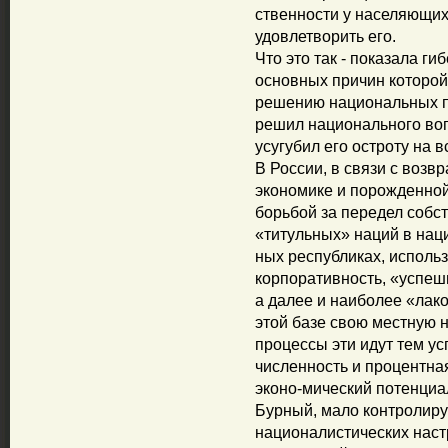
ственности у населяющих
удовлетворить его.
Что это так - показала ги
основных причин которой
решению национальных п
решил национального воп
усугубил его остроту на
В России, в связи с возв
экономике и порожденно
борьбой за передел собст
«титульных» наций в нац
ных республиках, исполь
корпоративность, «успеш
а далее и наиболее «лак
этой базе свою местную 
процессы эти идут тем у
численность и процентная
эконо-мический потенциа
Бурный, мало контролир
националистических наст