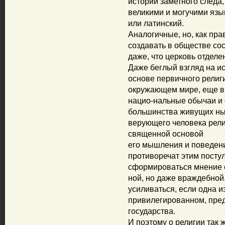
истории заметного следа, 
великими и могучими язык
или латинский.
Аналогичные, но, как пр
создавать в обществе со
даже, что церковь отделен
Даже беглый взгляд на и
основе первичного религ
окружающем мире, еще в
нацио-нальные обычаи и
большинства живущих нын
верующего человека рел
священной основой
его мышления и поведени
противоречат этим посту
сформироваться мнение о 
ной, но даже враждебной
усиливаться, если одна и
привилегированном, пре
государства.
И поэтому о религии так 