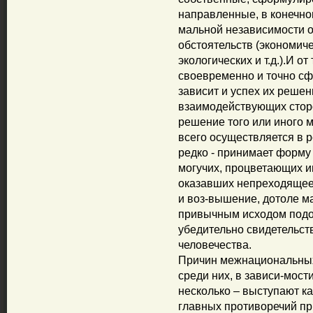
направленные, в конечно
мальной независимости о
обстоятельств (экономиче
экологических и т.д.).И о
своевременно и точно сф
зависит и успех их решени
взаимодействующих сторо
решение того или иного 
всего осуществляется в 
редко - принимает форму
могучих, процветающих и
оказавших непреходящее 
и воз-вышение, дотоле м
привычным исходом подоб
убедительно свидетельст
человечества.
Причин межнациональных
среди них, в зависи-мост
несколько – выступают к
главных противоречий при