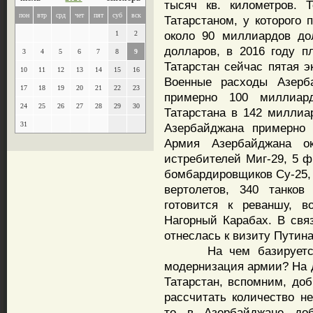
тысяч кв. километров. 
пон
втр
срд
чет
пят
суб
вск
Татарстаном, у которого 
около 90 миллиардов до
1
2
долларов, в 2016 году п
3
4
5
6
7
8
9
Татарстан сейчас пятая э
10
11
12
13
14
15
16
Военные расходы Азерб
17
18
19
20
21
22
23
примерно 100 миллиар
24
25
26
27
28
29
30
Татарстана в 142 миллиа
31
Азербайджана примерно 
Армия Азербайджана о
истребителей Миг-29, 5 
бомбардировщиков Су-25, 
вертолетов, 340 танков
готовится к реваншу, в
Нагорный Карабах. В свя
отнеслась к визиту Путин
На чем базируется пр
модернизация армии? На д
Татарстан, вспомним, доб
рассчитать количество н
то в Азербайджане доб