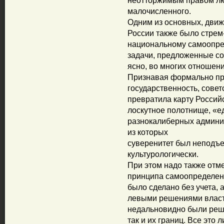
неотторжимым правом лю
малочисленного.
Одним из основных, движ
России также было стрем
национальному самоопре
задачи, предложенные сов
ясно, во многих отношени
Признавая формально пр
государственность, совет
превратила карту Росси
лоскутное полотнище, «е
разнокалиберных админи
из которых
суверенитет был неподъ
культурологически.
При этом надо также отме
принципа самоопределени
было сделано без учета, 
левыми решениями власти
недальновидно были реше
так и их границ. Все это 