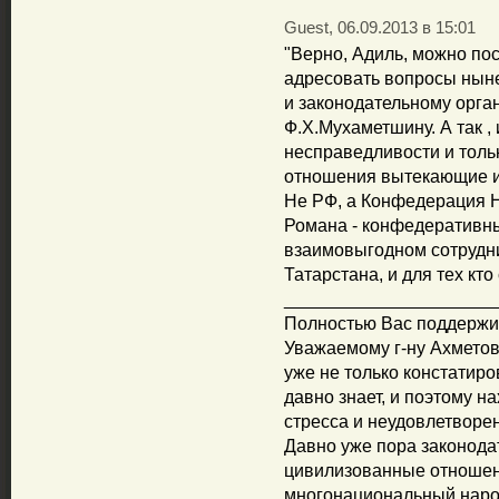
Guest, 06.09.2013 в 15:01
"Верно, Адиль, можно п
адресовать вопросы нын
и законодательному орган
Ф.Х.Мухаметшину. А так ,
несправедливости и толь
отношения вытекающие из
Не РФ, а Конфедерация
Романа - конфедеративн
взаимовыгодном сотрудни
Татарстана, и для тех кто
_____________________
Полностью Вас поддержи
Уважаемому г-ну Ахметов
уже не только констатиро
давно знает, и поэтому н
стресса и неудовлетвор
Давно уже пора законод
цивилизованные отношен
многонациональный народ