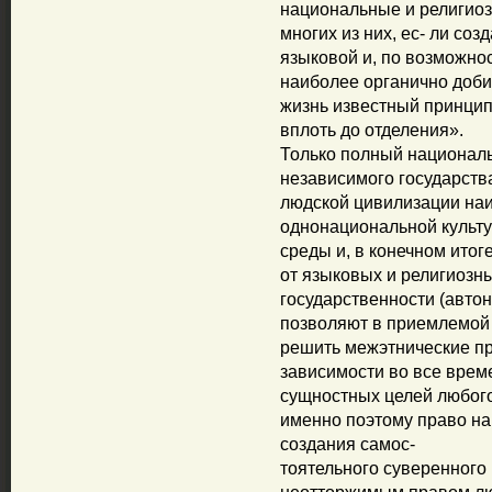
национальные и религиоз
многих из них, ес- ли со
языковой и, по возможно
наиболее органично добит
жизнь известный принцип
вплоть до отделения».
Только полный национал
независимого государств
людской цивилизации наи
однонациональной культур
среды и, в конечном итог
от языковых и религиозн
государственности (авто
позволяют в приемлемой 
решить межэтнические пр
зависимости во все врем
сущностных целей любого
именно поэтому право на
создания самос-
тоятельного суверенного 