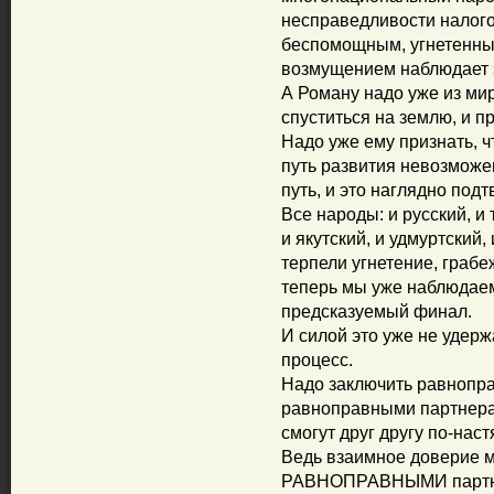
несправедливости налого
беспомощным, угнетенным
возмущением наблюдает 
А Роману надо уже из ми
спуститься на землю, и 
Надо уже ему признать, ч
путь развития невозможе
путь, и это наглядно под
Все народы: и русский, и 
и якутский, и удмуртский, 
терпели угнетение, грабе
теперь мы уже наблюдае
предсказуемый финал.
И силой это уже не удержа
процесс.
Надо заключить равнопра
равноправными партнера
смогут друг другу по-н
Ведь взаимное доверие м
РАВНОПРАВНЫМИ партн