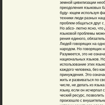
земной цивилизации нео
преодоления языковых б
буду- ющем используя фа
техники люди разных нац
проблем общаться друг с 
Но абсо- лютно ясно, что
языковой проблемы можн
рения единого, обязатель
Людей говорящих на одно
народом. Но говорящих н
Разумеется, это не озна
национальных языков. Но 
использование этих язык
каждого человека, без ка
принуждения. Это означае
жить и развиваться по св
числе, не делать из язы
языку, если он исчерпал 
ческий ресурс, позволить 
произошло с внушительны