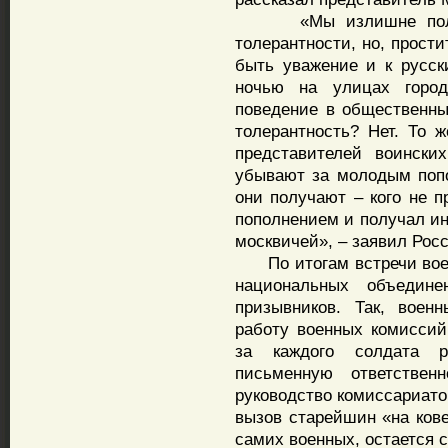
«Мы излишне политиз
толерантности, но, прост
быть уважение и к русск
ночью на улицах город
поведение в общественны
толерантность? Нет. То 
представителей воински
убывают за молодым попо
они получают – кого не 
пополнением и получал ин
москвичей», – заявил Рос
По итогам встречи воен
национальных объедин
призывников. Так, воен
работу военных комиссий
за каждого солдата р
письменную ответствен
руководство комиссариато
вызов старейшин «на кове
самих военных, остается 