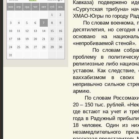
Кавказа) подвержено ид
пон
втр
срд
чет
пят
суб
вск
«Сургутская трибуна» на
ХМАО-Югры по городу Рад
1
2
По словам военкома, пр
3
4
5
6
7
8
9
десятилетия, но сегодня 
10
11
12
13
14
15
16
основано на националь
17
18
19
20
21
22
23
«непробиваемой стеной».
24
25
26
27
28
29
30
По словам собравших
31
проблему в политическ
религиозные либо национа
уставом. Как следствие,
ваххабизмом в своих 
непривычно сильное стре
армию.
По словам Россомахина,
20 – 150 тыс. рублей. «Н
где встают на учет и тре
года в Радужный прибыли
18 человек. Один из ни
незамедлительного при
рассказал представитель