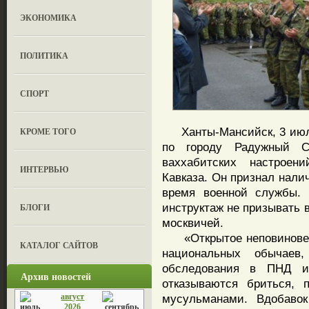
ЭКОНОМИКА
ПОЛИТИКА
СПОРТ
Ханты-Мансийск, 3 июля
КРОМЕ ТОГО
по городу Радужный С
ваххабитских настроен
ИНТЕРВЬЮ
Кавказа. Он признал нали
время военной службы. 
инструктаж не призывать 
БЛОГИ
москвичей.
«Открытое неповиновени
КАТАЛОГ САЙТОВ
национальных обычаев,
обследования в ПНД и
Архив новостей
отказываются бриться, 
август
мусульманами. Вдобаво
2026