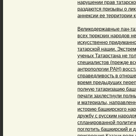
нарушении прав татарско
раздаются призывы о лик
аннек­сии ее территории к
Великодержавные пан-та
всех тюркских народов не
искусственно придуманно
татарской нации. Экстрем
ученых Татарстана не то
специалистов (прежде все
антропологии РАН) восст
справедливость в отноше
время предыдущих перепис
полную татаризацию башк
печати захлестнули пол
и материалы, направлен
историю башкирского нар
дружбу с русским народом
спланированной политиче
поглотить башкирский и 
присвоения Казани роли 