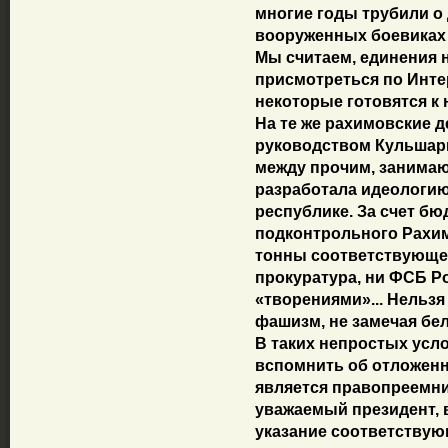
многие годы трубили о
вооруженных боевиках
Мы считаем, единения 
присмотреться по Интер
некоторые готовятся к 
На те же рахимовские д
руководством Кульшари
между прочим, занима
разработала идеологию
республике. За счет бю
подконтрольного Рахи
тонны соответствующей
прокуратура, ни ФСБ Р
«творениями»... Нельзя
фашизм, не замечая бел
В таких непростых усло
вспомнить об отложенн
является правопреемни
уважаемый президент, 
указание соответству