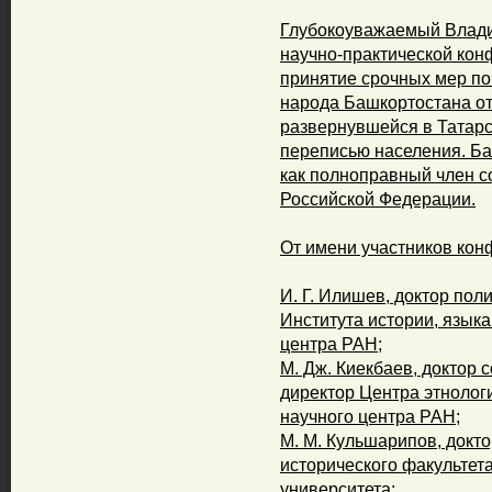
Глубокоуважаемый Влади
научно-практической ко
принятие срочных мер п
народа Башкортостана от
развернувшейся в Татарс
переписью населения. Б
как полноправный член с
Российской Федерации.
От имени участников кон
И. Г. Илишев, доктор пол
Института ис­тории, язык
центра РАН;
М. Дж. Киекбаев, доктор 
директор Центра этнолог
научного центра РАН;
М. М. Кульшарипов, докто
историче­ского факультет
университета;