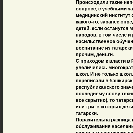
Происходили такие неп
вопросе, с учебными з
медицинский институт 
какого-то, заранее опр
детей, если останутся 
народов, в том числе и 
насильственное обучение
воспитание из татарски
прочим, деньги.
С приходом к власти в 
увеличились многократн
школ. И не только школ,
переписали в башкирск
республиканского значе
последнему слову техник
все скрытно), то татарс
или три, в которых дет
татарски.
Поразительна разница 
обслуживания населени
радио и телевидение ра