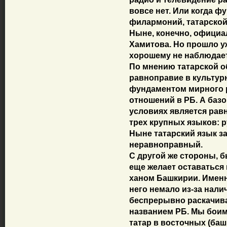
вовсе нет. Или когда 
филармоний, татарской 
Ныне, конечно, официал
Хамитова. Но прошло уж
хорошему не наблюдает
По мнению татарской о
равноправие в культур
фундаментом мирного 
отношений в РБ. А базо
условиях является рав
трех крупных языков: р
Ныне татарский язык за 
неравноправный.
С другой же стороны, 
еще желает оставаться
ханом Башкирии. Именн
него немало из-за нали
беспрерывно раскачива
названием РБ. Мы боимс
татар в восточных (баш