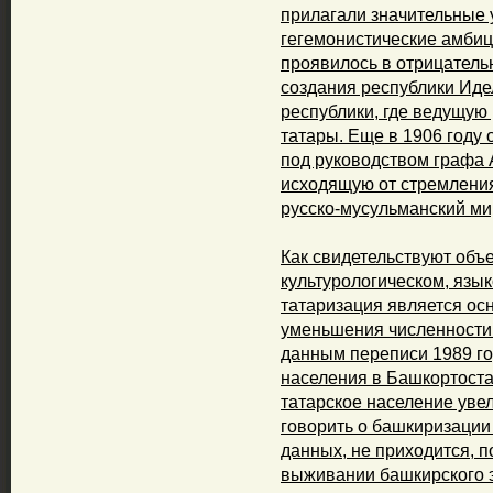
прилагали значительные у
гегемонистические амбиц
проявилось в отрицатель
создания респуб­лики Ид
республики, где ведущую
татары. Еще в 1906 году
под руководством графа А
исходящую от стремления
русско-мусульманский ми
Как свидетельствуют объ
культурологическом, язы­
татаризация является ос
уменьшения численности 
данным переписи 1989 го
населения в Башкортоста
татарское население увел
говорить о башкиризации 
данных, не приходится, п
выживании башкирского э