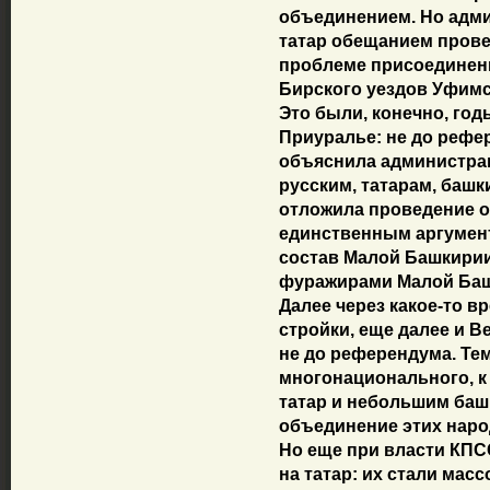
объединением. Но адм
татар обещанием прове
проблеме присоединени
Бирского уездов Уфимс
Это были, конечно, год
Приуралье: не до рефер
объяснила администра
русским, татарам, башк
отложила проведение о
единственным аргумент
состав Малой Башкирии
фуражирами Малой Башк
Далее через какое-то в
стройки, еще далее и В
не до референдума. Тем
многонационального, к
татар и небольшим баш
объединение этих народ
Но еще при власти КПС
на татар: их стали мас