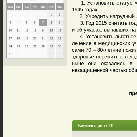
1. Установить статус «Д
пон
втр
срд
чет
пят
суб
вск
1945 годах.
1
2
2. Учредить нагрудный з
3. Год 2015 считать годо
3
4
5
6
7
8
9
и об ужасах, выпавших на
10
11
12
13
14
15
16
4. Установить льготное 
17
18
19
20
21
22
23
лечение в медицинских уч
24
25
26
27
28
29
30
сами 70 – 80-летние пожи
31
здоровье пережитые голод
ныне они оказались в 
незащищенной частью общ
пр
Комментарии (43)