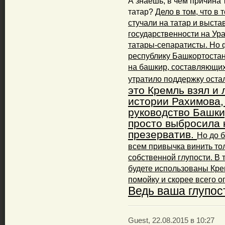
А знаешь, в чем причина 
татар?
Дело в том, что в
стучали на татар и выста
государственности на Урал
татары-сепаратисты. Но 
республику Башкортостан,
на башкир, составляющих
утратило поддержку ост
это Кремль взял и 
истории Рахимова,
руководство Башки
просто выбросила 
презерватив.
Но до б
всем привычка винить тол
собственной глупости. В 
будете использованы Кре
помойку и скорее всего о
Ведь ваша глупос
Guest, 22.08.2015 в 10:27