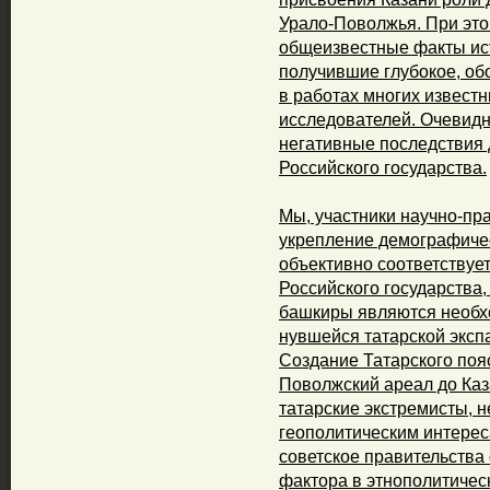
Урало-Поволжья. При это
общеизвестные факты ис
получившие глубокое, об
в работах многих извест
исследователей. Очевидн
негативные последствия 
Российского государства.
Мы, участники научно-пр
укрепление демографиче
объективно соответствуе
Российского государства, 
башкиры являются необх
нувшейся татарской эксп
Создание Татарского поя
Поволжский ареал до Каз
татарские экстремисты, н
геополитическим интерес
советское правительства
фактора в этнополитичес