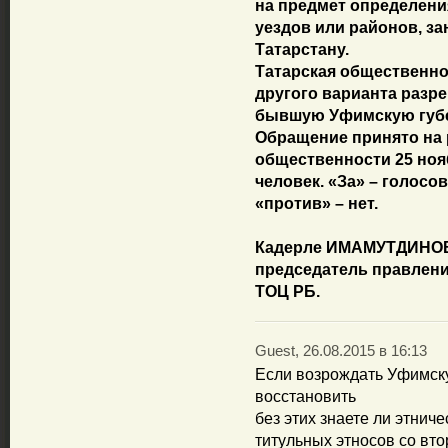
на предмет определен
уездов или районов, з
Татарстану.
Татарская общественно
другого варианта разр
бывшую Уфимскую губе
Обращение принято на
общественности 25 нояб
человек. «За» – голосо
«против» – нет.
Кадерле ИМАМУТДИНО
председатель правлен
ТОЦ РБ.
Guest, 26.08.2015 в 16:13
Если возрождать Уфимску
восстановить
без этих знаете ли этнич
титульных этносов со вт