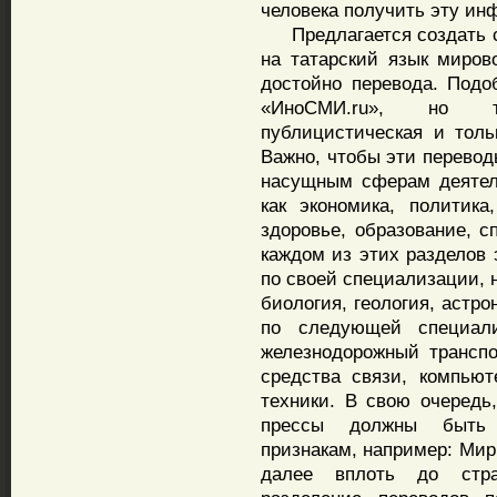
человека получить эту ин
Предлагается создать са
на татарский язык миров
достойно перевода. Подо
«ИноСМИ.ru», но т
публицистическая и толь
Важно, чтобы эти перево
насущным сферам деятель
как экономика, политика,
здоровье, образование, с
каждом из этих разделов
по своей специализации, 
биология, геология, астро
по следующей специали
железнодорожный транспор
средства связи, компью
техники. В свою очередь
прессы должны быть 
признакам, например: Мир
далее вплоть до стра