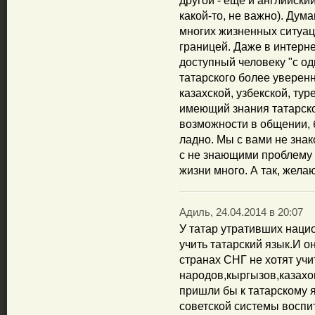
другой - еще и английски
какой-то, не важно). Дум
многих жизненных ситуаци
границей. Даже в интерне
доступный человеку "с од
татарского более уверен
казахской, узбекской, тур
имеющий знания татарско
возможности в общении, б
ладно. Мы с вами не зна
с не знающими проблему 
жизни много. А так, жела
Адиль, 24.04.2014 в 20:07
У татар утративших наци
учить татарский язык.И о
странах СНГ не хотят учи
народов,кыргызов,казахов
пришли бы к татарскому я
советской системы воспи