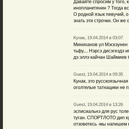
Давайте спросим у того, 
инопланетянин ? Тогда вс
О родной язык певучий, о
знать эти строчки. Он же
Кунак, 19.04.2014 в 03:07
Миниханов ул Мэскэунен к
тьфу.... Нэрсэ дисэгездэ
дэ эллэ кайчан Шаймиев 
Guest, 19.04.2014 в 09:35
Кунак, это русскоязычная 
оголтелые татнацики не п
Guest, 19.04.2014 в 13:26
эсписиальнэ для рус тол
туган. СПОРТЛОТО дип куя
отзоветесь -мы напишем в