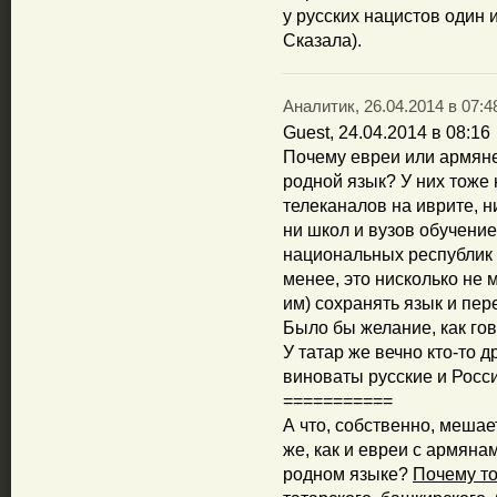
у русских нацистов один 
Сказала).
Аналитик, 26.04.2014 в 07:4
Guest, 24.04.2014 в 08:16
Почему евреи или армяне
родной язык? У них тоже 
телеканалов на иврите, н
ни школ и вузов обучение
национальных республик 
менее, это нисколько не 
им) сохранять язык и пер
Было бы желание, как гов
У татар же вечно кто-то 
виноваты русские и Росс
===========
А что, собственно, мешае
же, как и евреи с армяна
родном языке?
Почему то