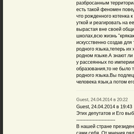
разбросанным территори
есть такой феномен пове
что рожденного котенка к 
уткой и реагировать на ее
вырастая вне своей общи
школах,всю жизнь "крякаю
искусственно создав для
родного языка,теперь их
родном языке.А знают ли
у рассеянных по империи
образования,то не было т
родного языка.Вы подлец
человека язык,а потом ег
Guest, 24.04.2014 в 20:22
Guest, 24.04.2014 в 19:43
Этих депутатов и Его выб
--------------------------
В нашей стране президе
сами себя. От мнения ря