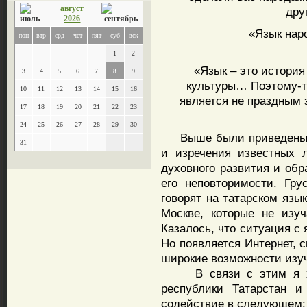
август
дру
2026
«Язык народ
пон
втр
срд
чет
пят
суб
вск
1
2
«Язык – это история н
3
4
5
6
7
8
9
культуры… Поэтому-т
10
11
12
13
14
15
16
является не праздным 
17
18
19
20
21
22
23
24
25
26
27
28
29
30
Выше были приведены до
31
и изречения известных 
духовного развития и обр
его неповторимости. Гру
говорят на татарском язы
Москве, которые не изу
Казалось, что ситуация с
Но появляется Интернет, 
широкие возможности изуч
В связи с этим я хот
республики Татарстан и
содействие в следующем: