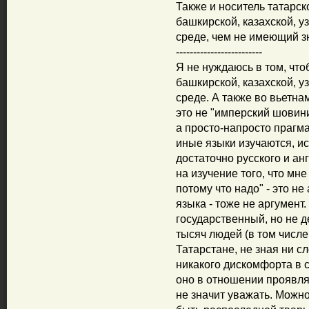
Также и носитель татарс
башкирской, казахской, у
среде, чем не имеющий з
-------------------------
Я не нуждаюсь в том, чт
башкирской, казахской, у
среде. А также во вьетна
это не "имперский шовини
а просто-напросто прагма
иные языки изучаются, ис
достаточно русского и ан
на изучение того, что мн
потому что надо" - это не
языка - тоже не аргумент
государственный, но не д
тысяч людей (в том числе
Татарстане, не зная ни с
никакого дискомфорта в с
оно в отношении проявляе
не значит уважать. Можно