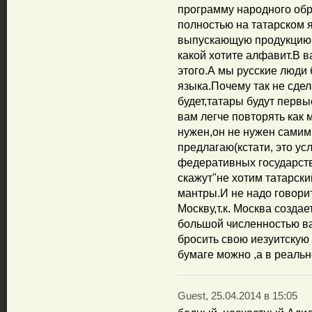
программу народного обр
полностью на татарском 
выпускающую продукцию 
какой хотите алфавит.В 
этого.А мы русские люди 
языка.Почему так не сдел
будет,татары будут перв
вам легче повторять как 
нужен,он не нужен самим 
предлагаю(кстати, это у
федеративных государств 
скажут"не хотим татарский
мантры.И не надо говори
Москву,т.к. Москва созд
большой численностью ва
бросить свою иезуитскую
бумаге можно ,а в реальн
Guest, 25.04.2014 в 15:05