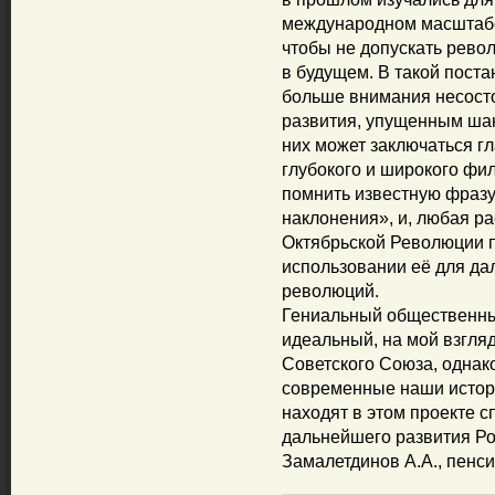
международном масштабе.
чтобы не допускать рево
в будущем. В такой пост
больше внимания несост
развития, упущенным ша
них может заключаться гл
глубокого и широкого ф
помнить известную фразу
наклонения», и, любая р
Октябрьской Революции 
использовании её для да
революций.
Гениальный общественны
идеальный, на мой взгляд
Советского Союза, однако
современные наши истори
находят в этом проекте 
дальнейшего развития Р
Замалетдинов А.А., пенси