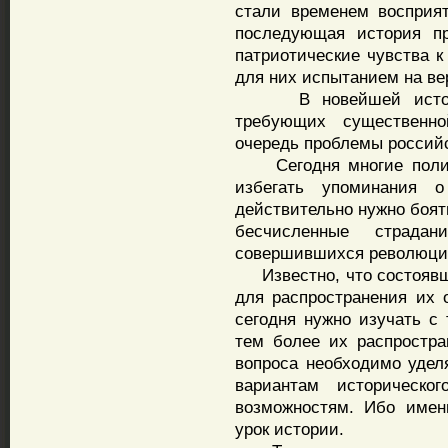
стали временем восприя
последующая история пр
патриотические чувства 
для них испытанием на ве
В новейшей истории 
требующих существенно
очередь проблемы россий
Сегодня многие полити
избегать упоминания 
действительно нужно боять
бесчисленные страда
совершившихся революций,
Известно, что состоявш
для распространения их
сегодня нужно изучать с
тем более их распростра
вопроса необходимо уде
вариантам историческ
возможностям. Ибо имен
урок истории.