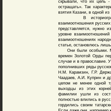
скрывали, что их цель -
остращать». Так характе
взятия Казани, в одной из
В историографии 
взаимоотношения русских 
представляется, нужно из
уровне взаимоотношений
взаимоотношениях народн
статье, остановлюсь лишь
Они были особыми. Мно
времен Золотой Орды пер
случае и в православие. 
пополнивших ряды русског
Н.М. Карамзин, Г.Р. Держа
Чаадаев, А.И. Куприн и д
целом не менее одной тр
выходцы из этих корней
фамилии ушли из соста
полностью влились в русск
гордились своим татарск
Если даже они, например 