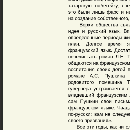
татарскую тюбетейку, сп
это были лишь фарс и не
на создание собственного
Верхи общества связыв
идея и русский язык. Вп
определенные периоды жи
план. Долгое время 
французский язык. Достат
перелистать роман Л.Н. 
общаются на французском 
воспитания своих детей 
романе А.С. Пушкина 
родовитого помещика Т
гувернера устраивается 
владевший французским 
сам Пушкин свои письма
французском языке. Чаад
по-русски; вам не следуе
своего призвания».
Все эти годы, как ни сл