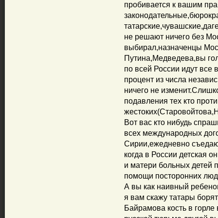
пробивается к вашим пра
законодательные,бюрокр
татарские,чувашские,даг
не решают ничего без Мо
выбирал,назначенцы Моск
Путина,Медведева,вы гол
по всей России идут все
процент из числа независ
ничего не изменит.Слишк
подавления тех кто прот
жестоких(Старовойтова,
Вот вас кто нибудь спра
всех международных дог
Сирии,ежедневно съедаю
когда в России детская о
и матери больных детей 
помощи посторонних люд
А вы как наивный ребенок 
я вам скажу татары борят
Байрамова кость в горле