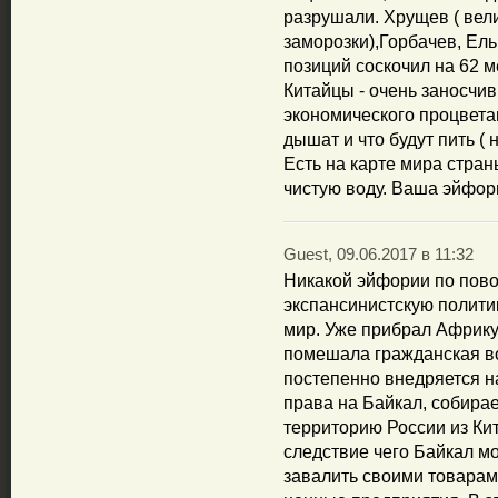
разрушали. Хрущев ( вели
заморозки),Горбачев, Ел
позиций соскочил на 62 ме
Китайцы - очень заносчи
экономического процветан
дышат и что будут пить ( 
Есть на карте мира стран
чистую воду. Ваша эйфор
Guest, 09.06.2017 в 11:32
Никакой эйфории по повод
экспансинистскую политик
мир. Уже прибрал Африку.
помешала гражданская во
постепенно внедряется н
права на Байкал, собира
территорию России из Ки
следствие чего Байкал м
завалить своими товарам