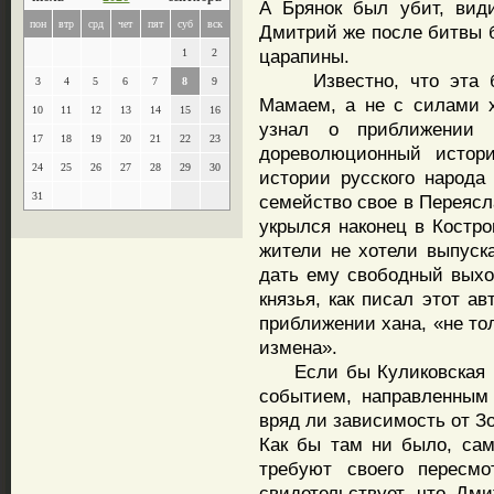
А Брянок был убит, вид
пон
втр
срд
чет
пят
суб
вск
Дмитрий же после битвы 
царапины.
1
2
Известно, что эта би
3
4
5
6
7
8
9
Мамаем, а не с силами 
10
11
12
13
14
15
16
узнал о приближении 
17
18
19
20
21
22
23
дореволюционный истори
24
25
26
27
28
29
30
истории русского народа
31
семейство свое в Переясл
укрылся наконец в Костро
жители не хотели выпуска
дать ему свободный выхо
князья, как писал этот а
приближении хана, «не то
измена».
Если бы Куликовская би
событием, направленным 
вряд ли зависимость от З
Как бы там ни было, са
требуют своего пересмо
свидетельствует, что Дм