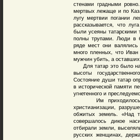
стенами градными ровно
мертвых лежаще и по Каза
лугу мертвии погании ле
рассказывается, что луг
были усеяны татарскими т
полны трупами. Люди в 
ряде мест они валялись
много пленных, что Иван
мужчин убить, а оставших
Для татар это было нач
высоты государственног
Состояние души татар оп
в исторической памяти пе
угнетенного и преследуемо
Им приходилось отр
христианизации, разруш
обжитых земель. «Над т
совершалось дикое на
отбирали земли, выселяли
русских женщинах, держ