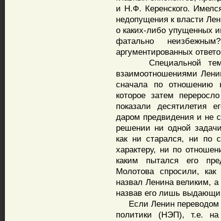
и Н.Ф. Керенского. Имелс
недопущения к власти Лен
о каких-либо упущенных 
фатально неизбежны
аргументированных ответов
Специальной темой я
взаимоотношениями Ленин
сначала по отношению 
которое затем переросло
показали десятилетия е
даром предвидения и не с
решении ни одной задачи
как ни старался, ни по 
характеру, ни по отноше
каким пытался его пре
Молотова спросили, как
назвал Ленина великим, а
назвав его лишь выдающи
Если Ленин переводом с
политики (НЭП), т.е. н