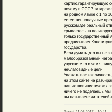
хартию,гарантирующую с
почему в СССР татарские
на родном языке с 1 по 1
естественнонаучные пред
русском,где реальный отв
срываетесь на великорус
только государственный я
предписывает Конституци
государства.
Если думать ,что вы не з
малообразованный,негра
упускаете то о чем я пиш
неблаговидные цели.
Уважать вас как личность
на этом сайте не разбира
ваших шовинистичеких вз
ничего не поделаешь.Мы 
вы называете читателей-т
Guest, 11.06.2017 в 10:41