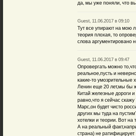
да, мы уже поняли, что вы
Guest, 11.06.2017 в 09:10
Тут все упирают на мою л
теория плохая, то опрове
слова аргументировано н
Guest, 11.06.2017 в 09:47
Опровергать можно то,что
реальное,пусть и неверн
какие-то умозрительные 
Ленин еще 20 лет,мы бы ж
Китай железные дороги и 
равно,что я сейчас скажу
Марс,он будет чисто росс
других мы туда на пустим
хотелки и теории. Вот на
А на реальный факт,напр
страна) не ратифицирует