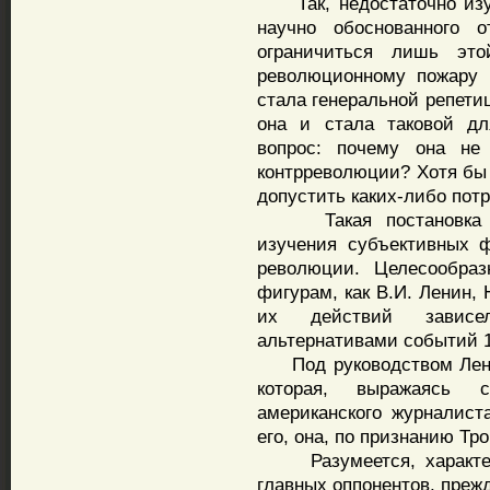
Так, недостаточно изуч
научно обоснованного 
ограничиться лишь это
революционному пожару 
стала генеральной репети
она и стала таковой дл
вопрос: почему она не
контрреволюции? Хотя бы 
допустить каких-либо пот
Такая постановка воп
изучения субъективных 
революции. Целесообраз
фигурам, как В.И. Ленин, 
их действий зависе
альтернативами событий 1
Под руководством Ленин
которая, выражаясь 
американского журналист
его, она, по признанию Тро
Разумеется, характери
главных оппонентов, прежд