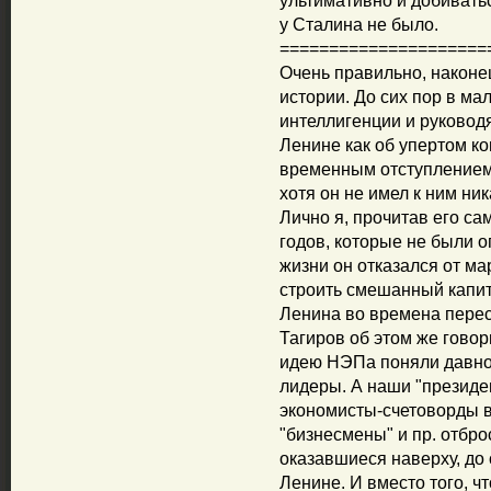
ультимативно и добиватьс
у Сталина не было.
=====================
Очень правильно, наконец
истории. До сих пор в ма
интеллигенции и руковод
Ленине как об упертом к
временным отступлением,
хотя он не имел к ним ни
Лично я, прочитав его са
годов, которые не были о
жизни он отказался от ма
строить смешанный капит
Ленина во времена перес
Тагиров об этом же говор
идею НЭПа поняли давно
лидеры. А наши "президе
экономисты-счетоворды в
"бизнесмены" и пр. отбро
оказавшиеся наверху, до
Ленине. И вместо того, чт