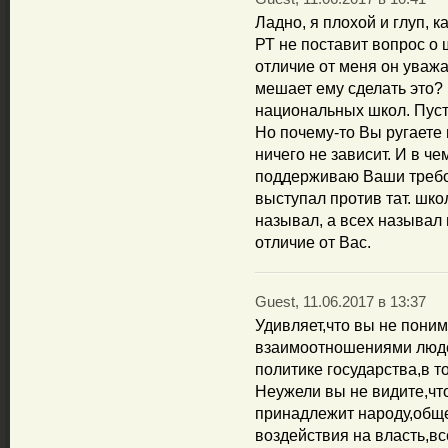
Ладно, я плохой и глуп, 
РТ не поставит вопрос о
отличие от меня он уваж
мешает ему сделать это? 
национальных школ. Пусть
Но почему-то Вы ругаете 
ничего не зависит. И в ч
поддерживаю Ваши требов
выступал против тат. шко
называл, а всех называл 
отличие от Вас.
Guest, 11.06.2017 в 13:37
Удивляет,что вы не пони
взаимоотношениями люде
политике государства,в т
Неужели вы не видите,что
принадлежит народу,обще
воздействия на власть,вс