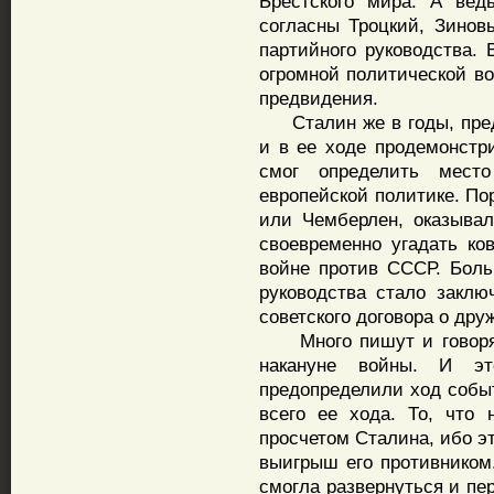
Брестского мира. А ве
согласны Троцкий, Зинов
партийного руководства.
огромной политической в
предвидения.
Сталин же в годы, пред
и в ее ходе продемонстр
смог определить мест
европейской политике. По
или Чемберлен, оказыва
своевременно угадать ко
войне против СССР. Боль
руководства стало заклю
советского договора о дру
Много пишут и говорят 
накануне войны. И эт
предопределили ход событ
всего ее хода. То, что 
просчетом Сталина, ибо э
выигрыш его противником.
смогла развернуться и пе