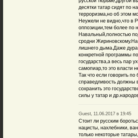
русской тюрьме,другой в
десятки татар сидят по 
терроризма,но об этом мо
Неужели не видно,что в 
оппозиции,тем более по
Навальный,полностью по
сродни Жириновскому.На
лишнего дыма.Даже дурак
конкретной программы по
государства,а весь пар у
самопиар,то это власти н
Так что если говорить по
справедливость должны в
сохранить это государст
силы у татар и др.народо
Guest, 11.06.2017 в 19:45
Стоит ли русским боротьс
нацисты, нахлебники, вань
только некоторые татары,