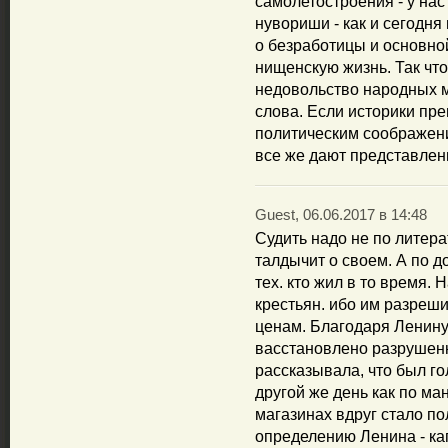
самолетостроения - у нас
нувориши - как и сегодня
о безработицы и основно
нищенскую жизнь. Так чт
недовольство народных ма
слова. Если историки пре
политическим соображен
все же дают представлен
Guest, 06.06.2017 в 14:48
Судить надо не по литер
талдычит о своем. А по 
тех. кто жил в то время.
крестьян. ибо им разреш
ценам. Благодаря Ленину
васстановлено разрушенн
рассказывала, что был го
другой же день как по м
магазинах вдруг стало по
определению Ленина - ка