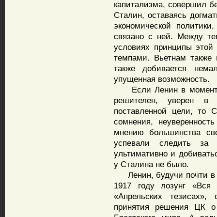
капитализма, совершил бе
Сталин, оставаясь догмат
экономической политики
связано с ней. Между т
условиях принципы этой
темпами. Вьетнам также 
также добивается нем
упущенная возможность.
Если Ленин в моменты 
решителен, уверен в
поставленной цели, то 
сомнения, неуверенност
мнению большинства сво
успевали следить за 
ультимативно и добиватьс
у Сталина не было.
Ленин, будучи почти в од
1917 году лозунг «Вся
«Апрельских тезисах», 
принятия решения ЦК о 