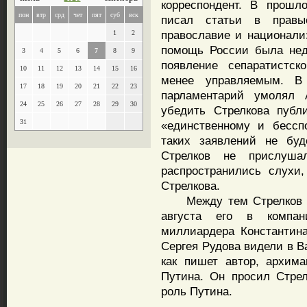
корреспондент. В прошл
пон
втр
срд
чет
пят
суб
вск
писал статьи в правы
православие и национали
1
2
помощь России была нед
3
4
5
6
7
8
9
появление сепаратистск
10
11
12
13
14
15
16
менее управляемым. В
17
18
19
20
21
22
23
парламентарий умолял 
24
25
26
27
28
29
30
убедить Стрелкова публ
31
«единственному и бессп
таких заявлений не буд
Стрелков не прислуша
распространились слухи,
Стрелкова.
Между тем Стрелков пыт
августа его в компан
миллиардера Константин
Сергея Рудова видели в В
как пишет автор, архима
Путина. Он просил Стре
роль Путина.