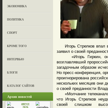
ЭКОНОМИКА
ПОЛИТИКА
СПОРТ
Игорь Стрелков впал в н
КРОМЕ ТОГО
заявил о своей преданнос
«Игорь Гиркин, он же
ИНТЕРВЬЮ
возглавлявший пророссийс
загадочным образом исчез
Но пресс-конференция, ор
БЛОГИ
проигнорирована российск
нескольких месяцев они д
КАТАЛОГ САЙТОВ
о своей преданности Влад
«Молчание телеканалов,
Архив новостей
что Игорь Стрелков неуд
август
своей слишком высо
2026