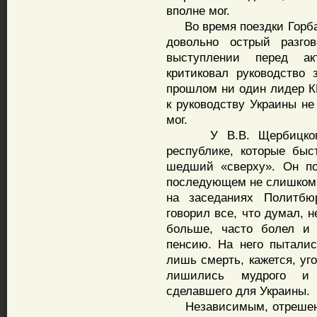
вполне мог.
Во время поездки Горбач
довольно острый разго
выступлении перед ак
критиковал руководство 
прошлом ни один лидер К
к руководству Украины не
мог.
У В.В. Щербицкого и
республике, которые быс
шедший «сверху». Он по
последующем не слишком 
на заседаниях Политбю
говорил все, что думал, 
больше, часто болел и
пенсию. На него пыталис
лишь смерть, кажется, уг
лишились мудрого и п
сделавшего для Украины.
Независимым, отрешенны