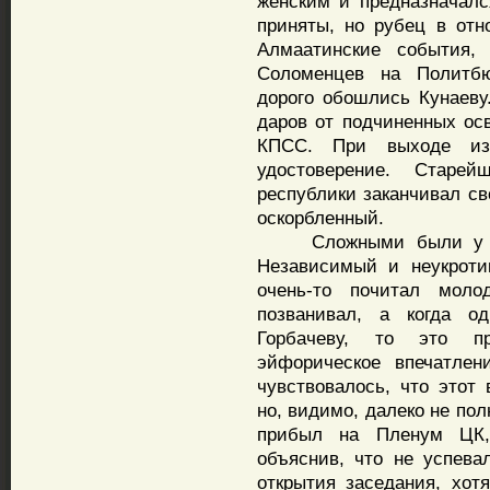
женским и предназначал
приняты, но рубец в отн
Алмаатинские события,
Соломенцев на Политбю
дорого обошлись Кунаеву
даров от подчиненных ос
КПСС. При выходе из
удостоверение. Старей
республики заканчивал с
оскорбленный.
Сложными были у Гор
Независимый и неукроти
очень-то почитал мол
позванивал, а когда о
Горбачеву, то это п
эйфорическое впечатлен
чувствовалось, что этот 
но, видимо, далеко не по
прибыл на Пленум ЦК, 
объяснив, что не успева
открытия заседания, хотя