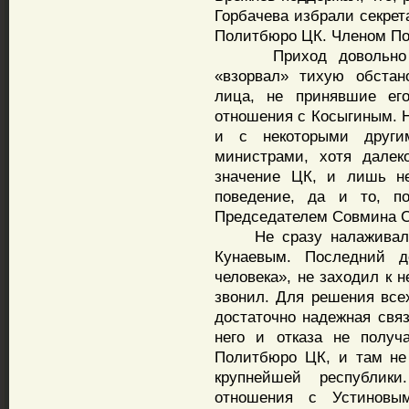
Горбачева избрали секрет
Политбюро ЦК. Членом Пол
Приход довольно эне
«взорвал» тихую обстан
лица, не принявшие его
отношения с Косыгиным. 
и с некоторыми други
министрами, хотя далек
значение ЦК, и лишь не
поведение, да и то, п
Председателем Совмина 
Не сразу налаживались
Кунаевым. Последний д
человека», не заходил к н
звонил. Для решения все
достаточно надежная свя
него и отказа не получ
Политбюро ЦК, и там не
крупнейшей республик
отношения с Устиновы