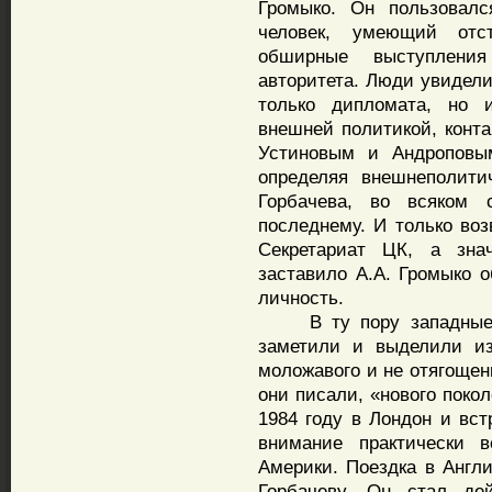
Громыко. Он пользовал
человек, умеющий отст
обширные выступлени
авторитета. Люди увидели
только дипломата, но и
внешней политикой, конт
Устиновым и Андроповым
определяя внешнеполити
Горбачева, во всяком 
последнему. И только во
Секретариат ЦК, а зна
заставило А.А. Громыко о
личность.
В ту пору западные с
заметили и выделили из
моложавого и не отягощен
они писали, «нового поко
1984 году в Лондон и вст
внимание практически 
Америки. Поездка в Англ
Горбачеву. Он стал дей