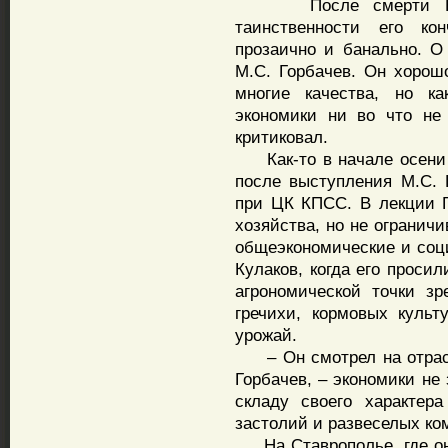
После смерти Кулак
таинственности его к
прозаично и банально. О
М.С. Горбачев. Он хорош
многие качества, но ка
экономики ни во что не 
критиковал.
Как-то в начале осени 
после выступления М.С.
при ЦК КПСС. В лекции Г
хозяйства, но не огранич
общеэкономические и соц
Кулаков, когда его проси
агрономической точки зр
гречихи, кормовых культ
урожай.
– Он смотрел на отрасль
Горбачев, – экономики не
складу своего характер
застолий и развеселых ко
На Ставрополье, где он 