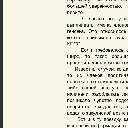
большей уверенностью. Н
визите.
С давних пор у нас д
выпячивать имена члено
генсека. Это относилос
которые привыкли получат
КПСС.
Если требовалось сказ
шире, то такие сообще
процеживались и были хол
Известны случаи, когда 
то из членов политиче
попытки его скомпрометир
либо нашей агентуры, в
начинали разоблачать ли
возникало чувство подо
неприятностям для тех, к
ведал о закулисной возне 
Вот и в ту поездку, как
массовой информации теп