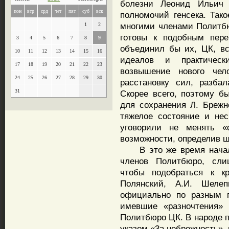
болезни Леонид Ильич
пон
втр
срд
чет
пят
суб
вск
полномочий генсека. Так
многими членами Политбю
1
2
готовы к подобным пере
3
4
5
6
7
8
9
объединил бы их, ЦК, в
10
11
12
13
14
15
16
идеалов и практическ
17
18
19
20
21
22
23
возвышение нового чел
24
25
26
27
28
29
30
расстановку сил, разба
31
Скорее всего, поэтому б
для сохранения Л. Брежне
тяжелое состояние и нес
уговорили не менять «
возможности, определив 
В это же время начала
членов Политбюро, сли
чтобы подобраться к кр
Полянский, А.И. Шеле
официально по разным п
имевшие «разночтения» 
Политбюро ЦК. В народе п
указом «3а небрежность», 