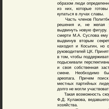
образом люди определенно
из них, которые готов
купаться в лучах славы.
Часть членов Политбюро
решения и, не желая у
выдвинуть новую фигуру. 
смерти М.А. Суслова ему 
выдвинув вторым секре
находил и Косыгин, но 
руководителей ЦК. Принят
в том, чтобы поддерживат
подыскивали перспективн
и своя собственная зас
смене. Необходимо бы
ареопага. Причем поис
местных партийных лиде
долго не могли участвоват
Такая возможность скоро
Ф.Д. Кулакова, ведавшег
хозяйства.