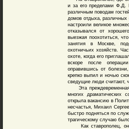
и за его пределами Ф.Д.
различным поводам гостей
домов отдыха, различных 
настроили великое множес
отказывался от хорошег
выезжая поохотиться, чт
занятия в Москве, по
охотничьих хозяйств. Ча
oxoтe, когда его приглаша
вскоре после операци
оправившись от болезни,
крепко выпил и ночью ско
сведущие люди считают, ч
Эта преждевременная с
многих драматических с
открыла вакансию в Полит
несчастья, Михаил Сергее
быстро подняться по служ
трагическому случаю было
Как ставрополец, он с