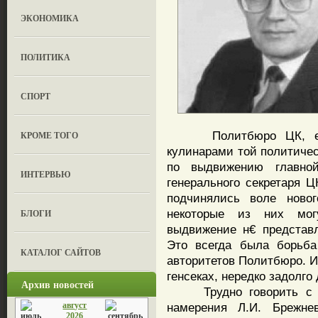
ЭКОНОМИКА
ПОЛИТИКА
СПОРТ
Политбюро ЦК, его г
КРОМЕ ТОГО
кулинарами той политичес
по выдвижению главно
ИНТЕРВЬЮ
генерального секретаря 
подчинялись воле новог
некоторые из них мог
БЛОГИ
выдвижение н€ представл
Это всегда была борьба
КАТАЛОГ САЙТОВ
авторитетов Политбюро. И
генсеках, нередко задолго 
Архив новостей
Трудно говорить с по
август
намерения Л.И. Брежне
2026