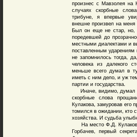
произнес с Мавзолея на
случаях скорбные слов
трибуне, я впервые уви
внешне произвел на меня 
Был он еще не стар, но, 
поредевшей до прозрачно
местными диалектами и вы
поставленным ударениям 
не запомнилось тогда, да
человека из далекого с
меньше всего думал в ту
иметь с ним дело, и уж те
партии и государства.
Иначе, видимо, думал он
скорбные слова прощан
Кулакова, замуровав его п
томился в ожидании, кто 
хозяйства. И судьба улыбн
На место Ф.Д. Кулакова
Горбачев, первый секрет