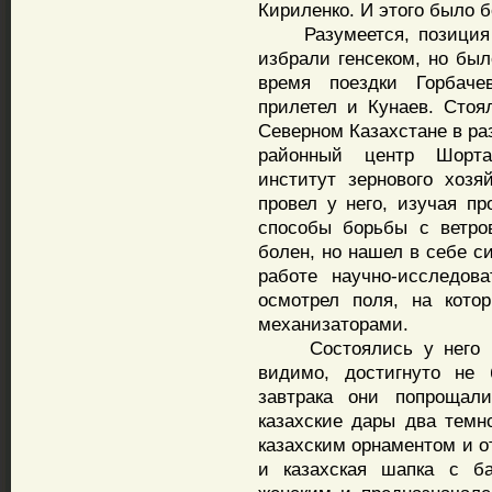
Кириленко. И этого было б
Разумеется, позиция Ку
избрали генсеком, но был
время поездки Горбаче
прилетел и Кунаев. Стоя
Северном Казахстане в ра
районный центр Шорта
институт зернового хозя
провел у него, изучая п
способы борьбы с ветро
болен, но нашел в себе си
работе научно-исследова
осмотрел поля, на кото
механизаторами.
Состоялись у него и 
видимо, достигнуто не
завтрака они попрощали
казахские дары два темн
казахским орнаментом и 
и казахская шапка с б