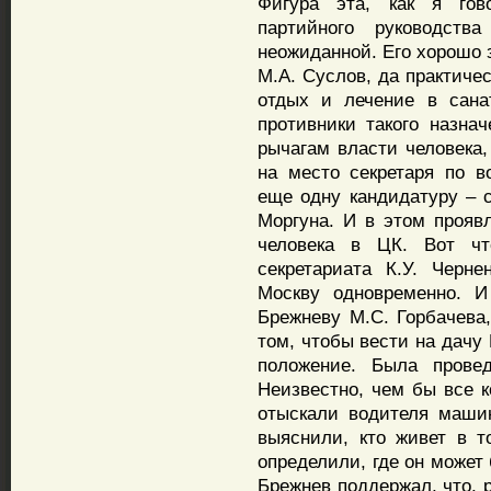
Фигура эта, как я гов
партийного руководст
неожиданной. Его хорошо 
М.А. Суслов, да практиче
отдых и лечение в сан
противники такого назнач
рычагам власти человека
на место секретаря по в
еще одну кандидатуру – с
Моргуна. И в этом прояв
человека в ЦК. Вот чт
секретариата К.У. Черн
Москву одновременно. И
Брежневу М.С. Горбачева,
том, чтобы вести на дачу
положение. Была провед
Неизвестно, чем бы все к
отыскали водителя маши
выяснили, кто живет в т
определили, где он может
Брежнев поддержал, что, 