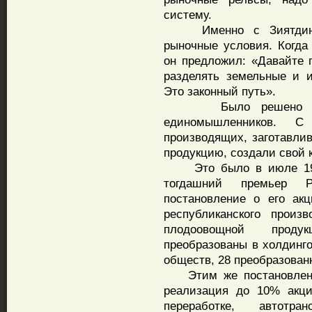
систему.
Именно с Зиятдинов
рыночные условия. Когда 
он предложил: «Давайте 
разделять земельные и 
Это законный путь».
Было решено образ
единомышленников. С 
производящих, заготавл
продукцию, создали свой 
Это было в июле 1994-г
тогдашний премьер 
постановление о его акц
республиканского произв
плодоовощной проду
преобразованы в холдинг
обществ, 28 преобразован
Этим же постановление
реализация до 10% акци
переработке, автотра