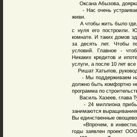
Оксана Абызова, доярка
- Нас очень устраивает.
живи.
А чтобы жить было где, 
с нуля его построили. Ю
комнате. И таких домов з
за десять лет. Чтобы п
условий. Главное - чт
Никаких кредитов и ипот
услуги, а после 10 лет вс
Ришат Хатыпов, руковод
- Мы поддерживаем наш
должно быть комфортно не 
программа по строительст
Василь Хазеев, глава Ту
- 24 миллиона прибыли.
занимаются выращиванием 
Вы единственные овощево
«Впрочем, в инвестици
годы заявлен проект ООО