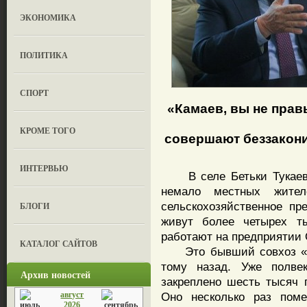
ЭКОНОМИКА
ПОЛИТИКА
СПОРТ
«Камаев, вы не прав
КРОМЕ ТОГО
совершают беззакон
ИНТЕРВЬЮ
В селе Бетьки Тукаевск
немало местных жител
сельскохозяйственное пр
БЛОГИ
живут более четырех ты
работают на предприятии
КАТАЛОГ САЙТОВ
Это бывший совхоз «Во
тому назад. Уже полве
Архив новостей
закреплено шесть тысяч г
август
Оно несколько раз поме
2026