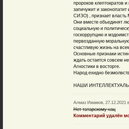
пророков клептократов и
запичужит и законопатит 
СИЗО) , признает власть 
Они вместе объединят лю
социальную и политическ
госкоррупцию и мздоимст
первозданную моральную 
счастливую жизнь на всем
Основные признаки истин
ждать остается совсем н
Агностики в восторге.
Народ ехидно безмолвств
НАШИ ИНТЕЛЛЕКТУАЛЬ
Алмаз Имамов, 27.12.2021 в
Нет татарскому нац
Комментарий удалён м