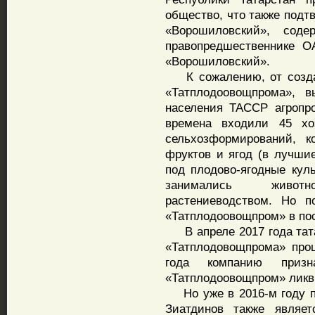
общество, что также под
«Ворошиловский», сод
правопредшественнике О
«Ворошиловский».
К сожалению, от создан
«Татплодоовощпрома», в
населения ТАССР агропро
времена входили 45 хо
сельхозформирований, к
фруктов и ягод (в лучши
под плодово-ягодные куль
занимались живот
растениеводством. Но п
«Татплодоовощпром» в по
В апреле 2017 года тата
«Татплодовощпрома» проц
года компанию приз
«Татплодоовощпром» лик
Но уже в 2016-м году по
Зиатдинов также являе