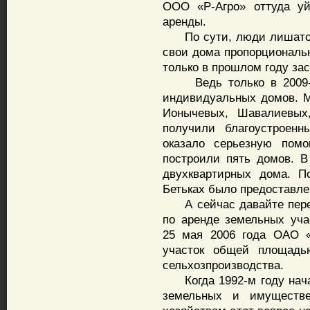
ООО «Р-Агро» оттуда уй
аренды.
По сути, люди лишатся 
свои дома пропорциональн
только в прошлом году зас
Ведь только в 2009-20
индивидуальных домов. 
Ионычевых, Шавалиевых
получили благоустроен
оказало серьезную пом
построили пять домов. В
двухквартирных дома. П
Бетьках было предоставле
А сейчас давайте перей
по аренде земельных уч
25 мая 2006 года ОАО «
участок общей площадь
сельхозпроизводства.
Когда 1992-м году нача
земельных и имуществе