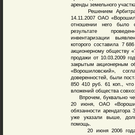
аренды земельного участка
Решением Арбитражног
14.11.2007 ОАО «Ворошил
отношении него было о
результате проведе
инвентаризации выявле
которого составила 7 68
акционерному обществу «
продажи от 10.03.2009 го
закрытым акционерным о
«Ворошиловский», сог
доверенностей, были пост
850 410 руб. 61 коп., чт
вложений общества совхо
Впрочем, буквально чер
20 июня, ОАО «Вороши
обязанности арендатора 
уже указали выше, дол
помощь.
20 июня 2006 года н