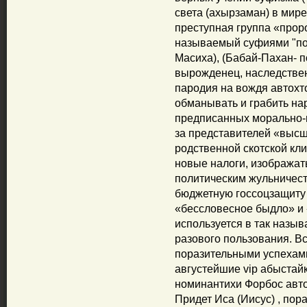
света (ахырзаман) в мир
преступная группа «прор
называемый суфиями "пос
Масиха), (Бабай-Пахан- 
вырожденец, наследстве
пародия на вождя автохто
обманывать и грабить на
предписанных морально-
за представителей «высш
родственной скотской кл
новые налоги, изображат
политическим жульничес
бюджетную госсоцзащиту –
«бессловесное быдло» и 
используется в так назы
разового пользования. В
поразительными успехами
августейшие vip абыстайк
номинантихи Форбос авт
Придет Иса (Иисус) , пор