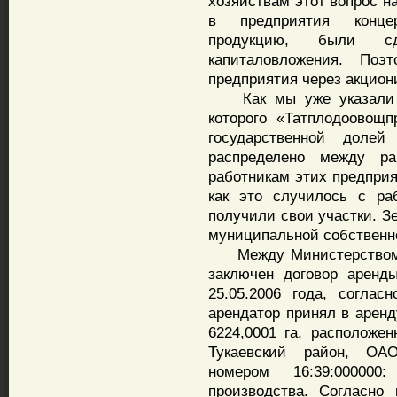
хозяйствам этот вопрос н
в предприятия конце
продукцию, были сд
капиталовложения. По
предприятия через акцио
Как мы уже указали вы
которого «Татплодоовощ
государственной доле
распределено между ра
работникам этих предпри
как это случилось с ра
получили свои участки. 
муниципальной собственн
Между Министерством 
заключен договор аренд
25.05.2006 года, соглас
арендатор принял в арен
6224,0001 га, расположен
Тукаевский район, ОА
номером 16:39:000000
производства. Согласно 