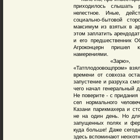
приходилось слышать 
нелестное. Иные, дейс
социально-бытовой стор
максимум из взятых в а
этом заплатить арендодат
и его предшественник О
Агроконцерн пришел
намерениями.
«Зарю», бывший 
«Татплодоовощпром» взял
времени от совхоза оста
запустение и разруха смо
чего начал генеральный д
Не поверите - с придания
сел нормального челове
Казани парикмахера и сто
не на один день. Но дл
запущенных полях и фер
куда больше! Даже сегодн
здесь вспоминают неохот