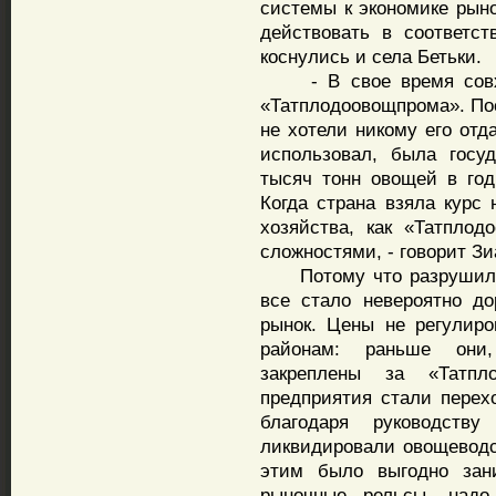
системы к экономике рыно
действовать в соответс
коснулись и села Бетьки.
- В свое время совхо
«Татплодоовощпрома». Пос
не хотели никому его отд
использовал, была госу
тысяч тонн овощей в год
Когда страна взяла курс 
хозяйства, как «Татпло
сложностями, - говорит Зи
Потому что разрушился
все стало невероятно до
рынок. Цены не регулиро
районам: раньше они,
закреплены за «Татпл
предприятия стали перехо
благодаря руководств
ликвидировали овощеводс
этим было выгодно зани
рыночные рельсы, надо