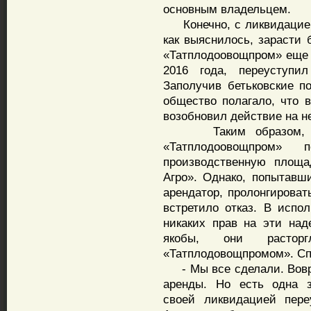
основным владельцем.
Конечно, с ликвидацией 
как выяснилось, зарасти 
«Татплодоовощпром» еще з
2016 года, переуступ
Заполучив бетьковские по
общество полагало, что в
возобновил действие на н
Таким образом, за 
«Татплодоовощпром»
производственную площ
Агро». Однако, попытавши
арендатор, пролонгироват
встретило отказ. В испол
никаких прав на эти над
якобы, они расто
«Татплодовощпромом». Спо
- Мы все сделали. Вовре
аренды. Но есть одна з
своей ликвидацией пере