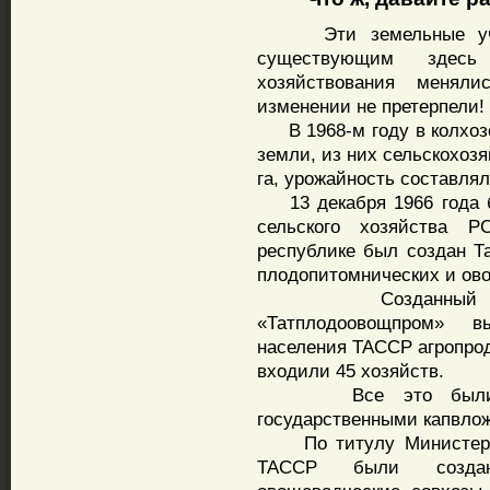
Эти земельные участ
существующим здес
хозяйствования менял
изменении не претерпели!
В 1968-м году в колхозе
земли, из них сельскохозя
га, урожайность составлял
13 декабря 1966 года б
сельского хозяйства 
республике был создан Та
плодопитомнических и ово
Созданный в усл
«Татплодоовощпром» 
населения ТАССР агропрод
входили 45 хозяйств.
Все это были спец
государственными капвло
По титулу Министерств
ТАССР были созданы