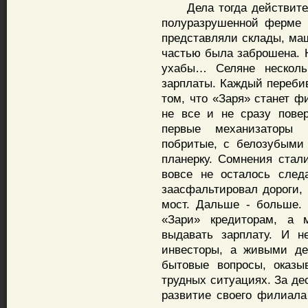
Дела тогда действитель
полуразрушенной ферме 
представляли склады, ма
частью была заброшена. Н
ухабы… Селяне несколь
зарплаты. Каждый перебив
том, что «Заря» станет 
не все и не сразу пове
первые механизаторы 
побритые, с белозубыми
планерку. Сомнения стал
вовсе не осталось след
заасфальтировал дороги, 
мост. Дальше - больше.
«Зари» кредиторам, а 
выдавать зарплату. И н
инвесторы, а живыми де
бытовые вопросы, оказ
трудных ситуациях. За де
развитие своего филиала