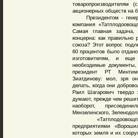
товаропроизводителям (
акционерных обществ на б
Президентом - генера
компания «Татплодоовощ
Самая главная задача, 
концерна: как правильно
союза? Этот вопрос подле
60 процентов было отдано
изготовителям, и еще
необходимые документы,
президент РТ Минти
Зиатдинову: мол, зря о
делать, когда они добров
Раил Шагарович твердо 
думают, прежде чем решить
наоборот, присоедин
Мензелинского, Зеленодол
«Татплодоовощпром
предприятиями «Вороши
которых земля и их соору