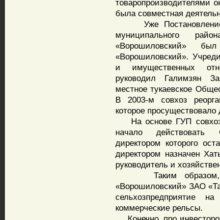
товаропроизводителями он
была совместная деятельн
Уже Постановлением г
муниципального рай
«Ворошиловский» бы
«Ворошиловский». Учред
и имущественных отно
руководил Галимзян За
местное тукаевское Обще
В 2003-м совхоз реорг
которое просуществовало 
На основе ГУП совхоза
начало действовать
директором которого ост
директором назначен Ха
руководитель и хозяйствен
Таким образом, нов
«Ворошиловский» ЗАО «Т
сельхозпредприятие н
коммерческие рельсы.
Конечно, про инвесторов