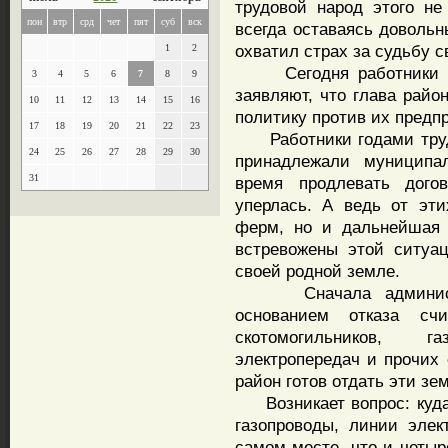
трудовой народ этого не
пон
втр
срд
чет
пят
суб
вск
всегда оставаясь доволь
охватил страх за судьбу с
1
2
Сегодня работники ОО
3
4
5
6
7
8
9
заявляют, что глава рай
10
11
12
13
14
15
16
политику против их предп
17
18
19
20
21
22
23
Работники годами труди
24
25
26
27
28
29
30
принадлежали муниципал
31
время продлевать дого
уперлась. А ведь от эт
ферм, но и дальнейшая 
встревожены этой ситуац
своей родной земле.
Сначала администрац
основанием отказа сч
скотомогильников, 
электропередач и прочих 
район готов отдать эти зе
Возникает вопрос: куда 
газопроводы, линии эле
самом месте, что и четыр