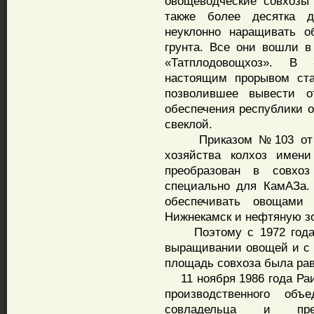
овощеводческие совхозы
также более десятка д
неуклонно наращивать о
грунта. Все они вошли в
«Татплодовощхоз». В 
настоящим прорывом ста
позволившее вывести от
обеспечения республики о
свеклой.
Приказом №103 от 28.0
хозяйства колхоз имен
преобразован в совхо
специально для КамАЗа. 
обеспечивать овощами
Нижнекамск и нефтяную зо
Поэтому с 1972 года с
выращивании овощей и с 
площадь совхоза была рав
11 ноября 1986 года Раи
производственного объ
совладельца и пре