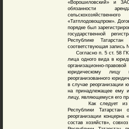
«Ворошиловский» и ЗА
обязанности арен
сельскохозяйствен
«Татплодовощпром». Догов
порядке был зарегистрир
государственной регис
Республике Татарстан
соответствующая запись №
Согласно п. 5 ст. 58 ГК
лица одного вида в юрид
организационно-прав
юридическому лицу 
реорганизованного юридиче
в случае реорганизации ю
на принадлежащее ему и
лицу, являющемуся его п
Как следует из Пос
Республики Татарста
реорганизации концерна 
состав хозяйств», совхо
Республики Татарстан п