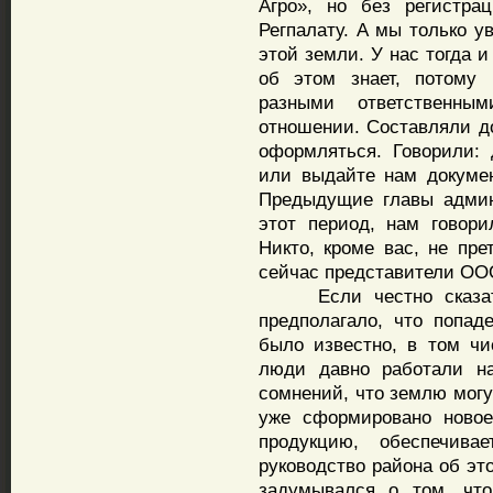
Агро», но без регистра
Регпалату. А мы только у
этой земли. У нас тогда 
об этом знает, потому 
разными ответственн
отношении. Составляли до
оформляться. Говорили: 
или выдайте нам докумен
Предыдущие главы админ
этот период, нам говори
Никто, кроме вас, не пре
сейчас представители ОО
Если честно сказать,
предполагало, что попад
было известно, в том чи
люди давно работали на
сомнений, что землю могу
уже сформировано новое
продукцию, обеспечив
руководство района об эт
задумывался о том, что