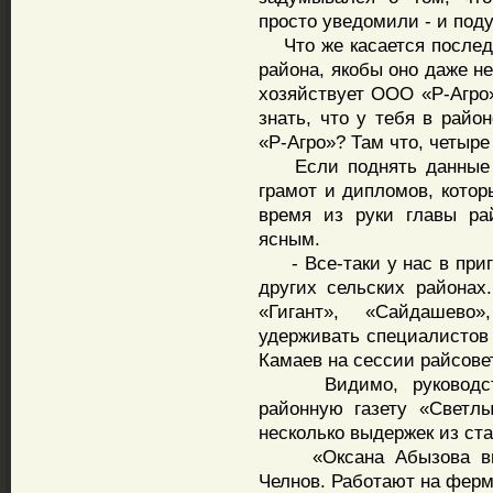
просто уведомили - и под
Что же касается последн
района, якобы оно даже не
хозяйствует ООО «Р-Агро»
знать, что у тебя в райо
«Р-Агро»? Там что, четыр
Если поднять данные со
грамот и дипломов, котор
время из руки главы ра
ясным.
- Все-таки у нас в приг
других сельских районах
«Гигант», «Сайдашево
удерживать специалистов 
Камаев на сессии райсове
Видимо, руководство
районную газету «Светл
несколько выдержек из ста
«Оксана Абызова вмес
Челнов. Работают на ферм