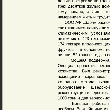
деньги построили не толь
трех десятков жилых дом
кому попало, а лишь те
намерением жить и труди
ООО АФ «Заря» располож
считающимся наилучшим 
климатическим условия
питомник с 423 гектарам
174 гектара плодоносящих
фруктов - в основном, я
вишни, 52 тонны ягод - в
Мощная поддержка по
Овощи» провести реконс
хозяйства. Был реконст
помещение коровника,
холодного метода выращ
оборудование шведск
реконструкция и зернотока
1000 тонн и два зерноочис
Большая работа пров
проблем. Важнейшими из 