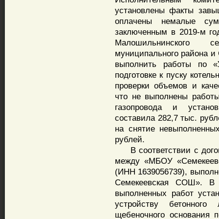
установлены факты завы
оплачены немалые сум
заключенным в 2019-м г
Малошильнинского се
муниципального района и 
выполнить работы по «У
подготовке к пуску котел
проверки объемов и каче
что не выполнены работы
газопровода и устано
составила 282,7 тыс. рубл
на снятие невыполненны
рублей.
В соответствии с догово
между «МБОУ «Семекеев
(ИНН 1639056739), выполн
Семекеевская СОШ». В 
выполненных работ уста
устройству бетонного
щебеночного основания 