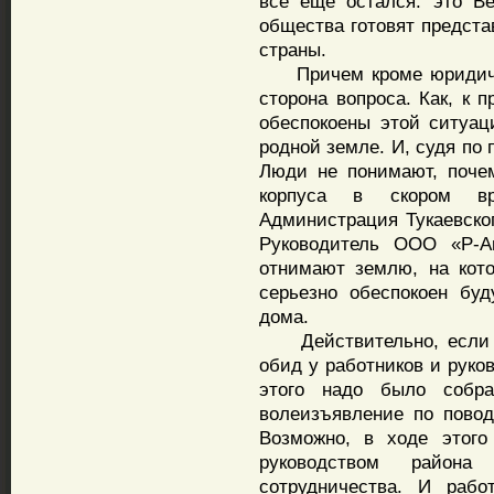
все еще остался: это В
общества готовят предст
страны.
Причем кроме юридическ
сторона вопроса. Как, к 
обеспокоены этой ситуац
родной земле. И, судя по
Люди не понимают, почем
корпуса в скором вр
Администрация Тукаевског
Руководитель ООО «Р-А
отнимают землю, на кото
серьезно обеспокоен бу
дома.
Действительно, если вс
обид у работников и руко
этого надо было собр
волеизъявление по повод
Возможно, в ходе этог
руководством район
сотрудничества. И рабо