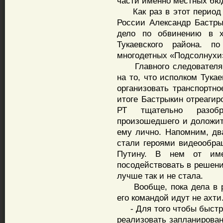
части именно местных бю
Как раз в этот период 
России Александр Бастры
дело по обвинению в х
Тукаевского района. 
многодетных «Подсолнухи
Главного следователя с
на то, что исполком Тука
организовать транспортн
итоге Бастрыкин отреагир
РТ тщательно разобр
произошедшего и доложит
ему лично. Напомним, два
стали героями видеообра
Путину. В нем от име
посодействовать в решени
лучше так и не стала.
Вообще, пока дела в ра
его командой идут не ахти
- Для того чтобы быстр
реализовать запланирова