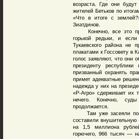
возраста. Где они будут
жителей Бетьков по итога
«Что в итоге с землей?
Зиатдинов.
Конечно, все это про
горькой редьки, и если
Тукаевского района не п
плакатами к Госсовету в 
голос заявляют, что они 
президенту республики 
призванный охранять пра
примет адекватные решени
надежда у них на президе
«Р-Агро» сдерживает их т
нечего. Конечно, суд
продолжается.
Там уже засеяли поля 
составили внушительную 
на 1,5 миллиона рубле
горючего, 966 тысяч — н