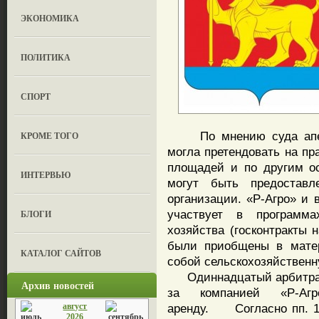
ЭКОНОМИКА
ПОЛИТИКА
СПОРТ
По мнению суда апелл
КРОМЕ ТОГО
могла претендовать на пр
площадей и по другим о
ИНТЕРВЬЮ
могут быть предоставл
организации. «Р-Агро» и 
участвует в программа
БЛОГИ
хозяйства (госконтракты 
были приобщены в матер
КАТАЛОГ САЙТОВ
собой сельскохозяйствен
Одиннадцатый арбитражн
Архив новостей
за компанией «Р-Аг
август
аренду.
Согласно пп. 1 п.
2026