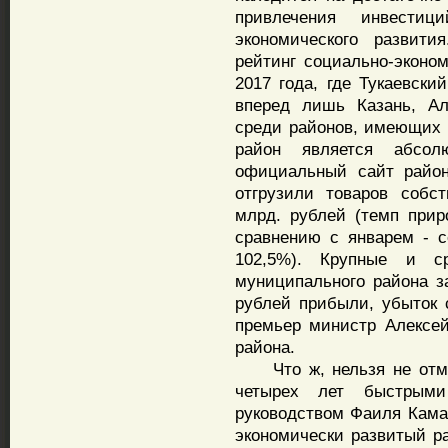
привлечения инвести
экономического развит
рейтинг социально-эконом
2017 года, где Тукаевски
вперед лишь Казань, Ал
среди районов, имеющих т
район является абсол
официальный сайт район
отгрузили товаров собс
млрд. рублей (темп прир
сравнению с январем - с
102,5%). Крупные и с
муниципального района за
рублей прибыли, убыток 
премьер министр Алексе
района.
Что ж, нельзя не отмет
четырех лет быстрыми
руководством Фаиля Кама
экономически развитый ра