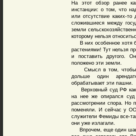
На этот обзор ранее ка
инстанции: о том, что н
или отсутствие каких-то 
сложившиеся между госу
земли сельскохозяйственн
которому нельзя относитьс
В них особенное хотя бы
растениями! Тут нельзя пр
и поставить другого. О
положено эти земли.
Смысл в том, чтобы на
дольше один арендат
обрабатывает эти пашни.
Верховный суд РФ как р
на нее же опирался суд
рассмотрении спора. Но п
поменяли. И сейчас у ОО
служители Фемиды все-так
они уже излагали.
Впрочем, еще один шанс