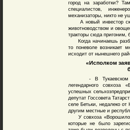
город на заработки? Та
специалистов, инжене
механизаторы, никто не у
А новый инвестор сказ
животноводством и овоще
тракторы сюда пригоним, 
Когда начинаешь разбир
то поневоле возникает м
исходит от нынешнего рай
«Исполком заяви
- В Тукаевском рай
легендарного совхоза 
успешных сельхозпредпри
депутат Госсовета Татарс
селе Бетьки, недалеко от
другим местные и республ
У совхоза «Ворошиловск
которые не было зареги
тоже были возведены с 