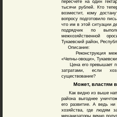
пересчете на один гекта
тысячи рублей. Кто теп
возместит, кому достан
вопросу подготовило пись
что им в этой ситуации д
подрядчик по выпол
межхозяйственной оро
Тукаевский район, Респуб
Описание:
Реконструкция межхоз
«Челны-овощи», Тукаевски
Цена его превышает почт
затратами, если хо
существование?
Может, властям в
Как видно из выше напис
района выгоднее уничто
его развитие. А ведь ни 
хозяйства, где людям з
механизаторы вечно полуп