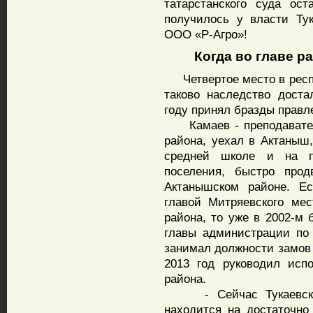
татарстанского суда ос
получилось у власти Ту
ООО «Р-Агро»!
Когда во главе ра
Четвертое место в респ
таково наследство дост
году принял бразды правл
Камаев - преподаватель
района, уехал в Актаныш
средней школе и на по
поселения, быстро прод
Актанышском районе. Ес
главой Митряевского ме
района, то уже в 2002-м
главы администрации по
занимал должности замов
2013 год руководил исп
района.
- Сейчас Тукаевский 
находится на достаточн