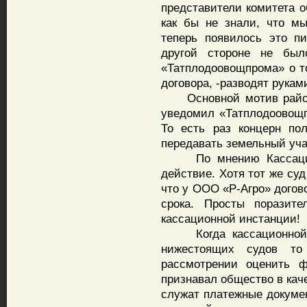
представители комитета о
как бы не знали, что м
теперь появилось это пи
другой стороне не был
«Татплодоовощпрома» о то
договора, -разводят рука
Основной мотив районн
уведомил «Татплодоовощп
То есть раз концерн по
передавать земельный уча
По мнению Кассационн
действие. Хотя тот же су
что у ООО «Р-Агро» догов
срока. Просты поразит
кассационной инстанции!
Когда кассационной с
нижестоящих судов то
рассмотрении оценить ф
признавал общество в кач
служат платежные докуме