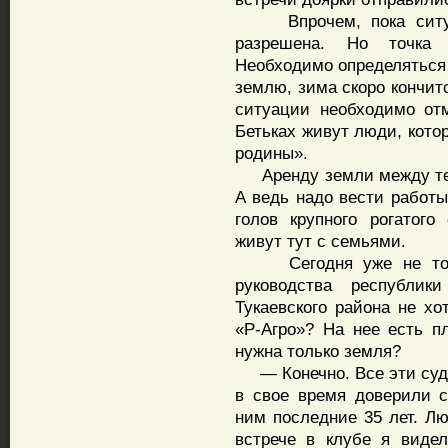
Впрочем, пока ситуаци
разрешена. Но точка 
Необходимо определяться 
землю, зима скоро кончитс
ситуации необходимо от
Бетьках живут люди, кото
родины».
Аренду земли между тем
А ведь надо вести работы
голов крупного рогатого
живут тут с семьями.
Сегодня уже не тольк
руководства республик
Тукаевского района не х
«Р-Агро»? На нее есть пл
нужна только земля?
— Конечно. Все эти суды 
в свое время доверили 
ним последние 35 лет. Л
встрече в клубе я видел