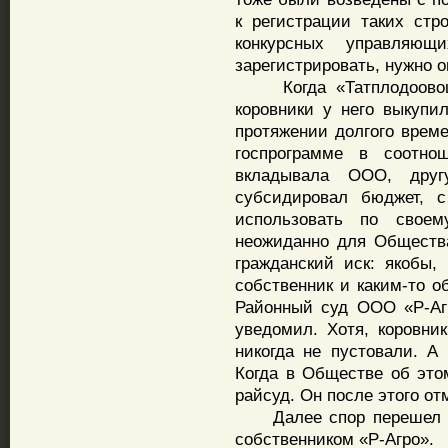
к регистрации таких стр
конкурсных управляю
зарегистрировать, нужно 
Когда «Татплодоовощп
коровники у него выкупи
протяжении долгого време
госпрограмме в соотно
вкладывала ООО, друг
субсидировал бюджет, с
использовать по свое
неожиданно для Общества
гражданский иск: якобы,
собственник и каким-то о
Районный суд ООО «Р-Аг
уведомил. Хотя, коровни
никогда не пустовали. А 
Когда в Обществе об это
райсуд. Он после этого о
Далее спор перешел в 
собственником «Р-Агро».