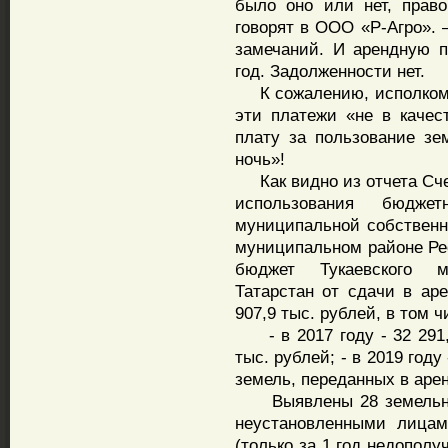
было оно или нет, прав
говорят в ООО «Р-Агро». 
замечаний. И арендную 
год. Задолженности нет.
К сожалению, исполком р
эти платежи «не в качес
плату за пользование зе
ночь»!
Как видно из отчета Счет
использования бюджет
муниципальной собственно
муниципальном районе Рес
бюджет Тукаевского м
Татарстан от сдачи в ар
907,9 тыс. рублей, в том ч
- в 2017 году - 32 291,9
тыс. рублей; - в 2019 год
земель, переданных в арен
Выявлены 28 земельных
неустановленными лицам
(только за 1 год недополу