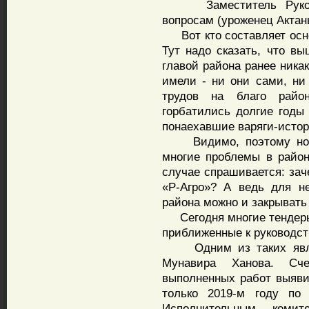
Заместитель Руковод
вопросам (уроженец Актан
Вот кто составляет осно
Тут надо сказать, что в
главой района ранее ника
имели - ни они сами, ни
трудов на благо райо
горбатились долгие годы 
понаехавшие варяги-истор
Видимо, поэтому ново
многие проблемы в район
случае спрашивается: зач
«Р-Агро»? А ведь для н
района можно и закрывать 
Сегодня многие тендеры
приближенные к руководст
Одним из таких являе
Мунавира Ханова. Сч
выполненных работ выявил
только 2019-м году по
Исполнительным коми