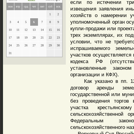
если по истечении тр
пон
втр
срд
чет
пят
суб
вск
извещения заявления ины
хозяйств о намерении у
1
2
уполномоченный орган осу
3
4
5
6
7
8
9
купли-продажи или проект
10
11
12
13
14
15
16
трех экземплярах, их по
17
18
19
20
21
22
23
условии, что не требует
24
25
26
27
28
29
30
испрашиваемого земель
31
участков осуществляется в
кодекса РФ (отсутс
установленные законом
организации и КФХ).
Как указано в пп. 12 п
договор аренды земе
государственной или муни
без проведения торгов 
участка крестьянско
сельскохозяйственной о
Федеральным зак
сельскохозяйственного на
Верховный Суд Российск