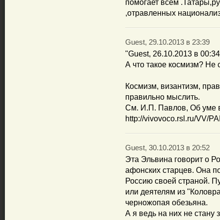
помогает всем .Татары,р
,отравленных национали
Guest, 29.10.2013 в 23:39
"Guest, 26.10.2013 в 00:34
А что такое космизм? Не 
Космизм, византизм, пра
правильно мыслить.
См. И.П. Павлов, Об уме 
http://vivovoco.rsl.ru/
Guest, 30.10.2013 в 20:52
Эта Эльвина говорит о Ро
афонских старцев. Она по
Россию своей страной. Пу
или деятелям из "Коловра
черножопая обезьяна.
А я ведь на них не стану 