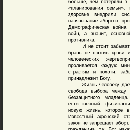
больше, чем потеряли в 
«планирования семьи», 
здоровье внедрили си
навязывание абортов, про
Демографическая война 
войн, а значит, основн
противника.
И не стоит забывать о
брань не против крови 
человеческих жертвоп
проливается каждую мин
страстям и похоти, заб
принадлежит Богу.
Жизнь человеку дается 
свобода выбора между 
беззащитного младенца
естественный физиолог
новую жизнь, которое в
Известный афонский ста
закон не запрещает аборт
гражданина, т.к. Бог нак