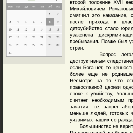
второй половине XVII ве
пон
втр
срд
чет
пят
суб
вск
Михайловичем Романовым
смягчил это наказание, 
1
2
после прихода к влас
3
4
5
6
7
8
9
детоубийство стало юри
10
11
12
13
14
15
16
узаконена дискримина
17
18
19
20
21
22
23
пребывания. Позже был у
24
25
26
27
28
29
30
стран.
31
Вопрос легальност
деструктивным следствием
если Бога нет, то ценност
более еще не родившег
Несмотря на то что ос
православной церкви одн
сроке к убийству, больш
считает необходимым п
зачатия, т.е. запрет аб
меньше людей, готовых ч
уязвимых наших согражда
Большинство не верит в
По вере вашей да будет 