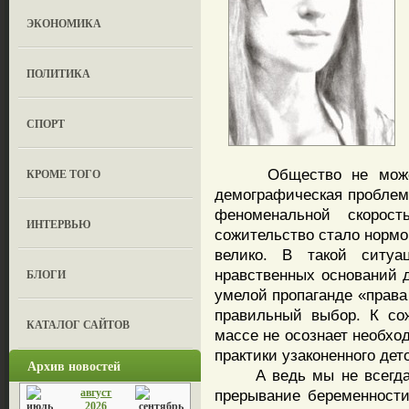
ЭКОНОМИКА
ПОЛИТИКА
СПОРТ
Общество не может б
КРОМЕ ТОГО
демографическая проблема
феноменальной скорос
ИНТЕРВЬЮ
сожительство стало нормо
велико. В такой ситу
нравственных оснований 
БЛОГИ
умелой пропаганде «права
правильный выбор. К со
КАТАЛОГ САЙТОВ
массе не осознает необх
практики узаконенного де
Архив новостей
А ведь мы не всегда та
август
прерывание беременности
2026