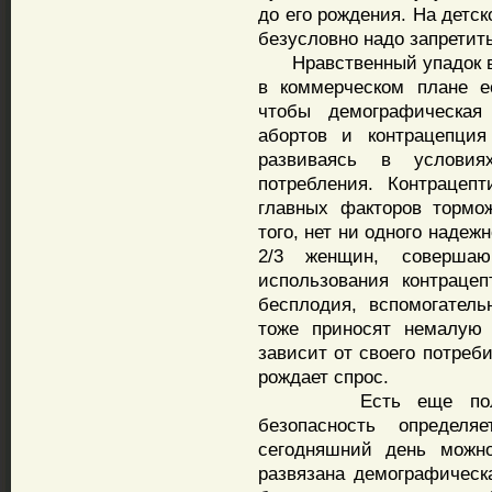
до его рождения. На детс
безусловно надо запретить
Нравственный упадок вы
в коммерческом плане е
чтобы демографическая
абортов и контрацепция
развиваясь в услови
потребления. Контрацеп
главных факторов тормо
того, нет ни одного надеж
2/3 женщин, соверша
использования контрацеп
бесплодия, вспомогатель
тоже приносят немалую 
зависит от своего потреб
рождает спрос.
Есть еще политичес
безопасность определя
сегодняшний день можно
развязана демографическ