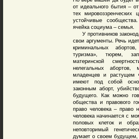
от идеального бытия – о
тех мировоззренческих 
устойчивые сообщества
ячейка социума – семья.
У противников законодат
свои аргументы. Речь иде
криминальных абортов
туризма», тюрем, зап
материнской смертнос
нелегальных абортов, 
младенцев и растущем ч
имеют под собой основ
законным аборт, убийств
будущего. Как можно го
общества и правового го
право человека – право 
человека начинается с мо
половых клеток и обра
неповторимый генетичес
думает о своем будущем,