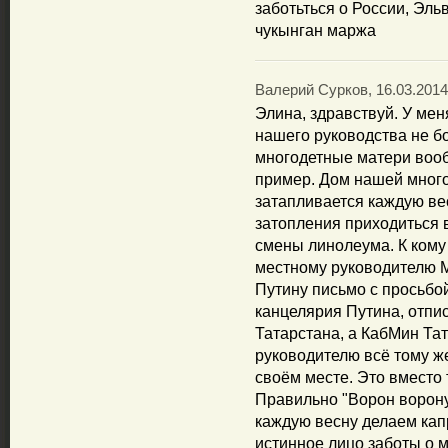
заботьться о России, Эльв
чукынган маржа
Валерий Сурков, 16.03.2014
Элина, здравcтвуй. У мен
нашего руководства не бо
многодетные матери вооб
пример. Дом нашей много
затапливается каждую вес
затопления приходиться 
смены линолеума. К кому
местному руководителю М
Путину письмо с просьбо
канцелярия Путина, отпи
Татарстана, а КабМин Та
руководителю всё тому же
своём месте. Это вместо 
Правильно "Ворон ворону 
каждую весну делаем капр
истинное лицо заботы о 