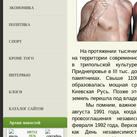
ЭКОНОМИКА
ПОЛИТИКА
СПОРТ
На протяжении тысячеле
на территории современно
КРОМЕ ТОГО
в трипольской культур
Приднепровье в III тыс. д
ИНТЕРВЬЮ
памятниках. Свыше 110
образовалась мощная ср
Киевская Русь. Позже эт
БЛОГИ
земель перешла под влад
Мы помним, важное ис
КАТАЛОГ САЙТОВ
августа 1991 года, ког
провозглашения незави
Архив новостей
февраля 1992 года, Верхо
как День независимос
август
2026