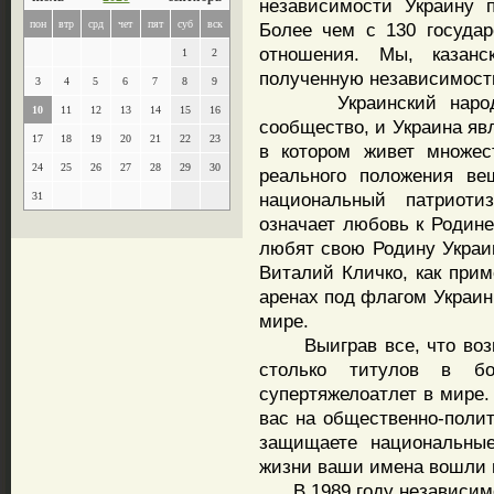
независимости Украину 
пон
втр
срд
чет
пят
суб
вск
Более чем с 130 госуда
отношения. Мы, казан
1
2
полученную независимост
3
4
5
6
7
8
9
Украинский народ жи
10
11
12
13
14
15
16
сообщество, и Украина яв
17
18
19
20
21
22
23
в котором живет множес
24
25
26
27
28
29
30
реального положения ве
национальный патриот
31
означает любовь к Родине
любят свою Родину Украин
Виталий Кличко, как при
аренах под флагом Украин
мире.
Выиграв все, что возмо
столько титулов в б
супертяжелоатлет в мире.
вас на общественно-полит
защищаете национальные
жизни ваши имена вошли 
В 1989 году независимое