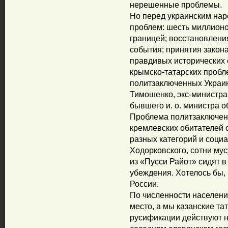
нерешенные проблемы.
Но перед украинским на
проблем: шесть миллионо
границей; восстановления
события; принятия закона
правдивых исторических 
крымско-татарских пробл
политзаключенных Украи
Тимошенко, экс-министра
бывшего и. о. министра 
Проблема политзаключенн
кремлевских обитателей 
разных категорий и соци
Ходорковского, сотни му
из «Пусси Райот» сидят в
убеждения. Хотелось бы,
России.
По численности населени
место, а мы казанские та
русификации действуют н