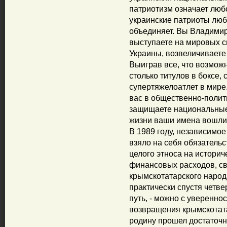
патриотизм означает люб
украинские патриоты любя
объединяет. Вы Владимир
выступаете на мировых 
Украины, возвеличиваете
Выиграв все, что возмож
столько титулов в боксе, 
супертяжелоатлет в мире
вас в общественно-полит
защищаете национальные 
жизни ваши имена вошли 
В 1989 году, независимо
взяло на себя обязатель
целого этноса на историч
финансовых расходов, св
крымскотатарского народа
практически спустя четв
путь, - можно с уверенно
возвращения крымскотата
родину прошел достаточн