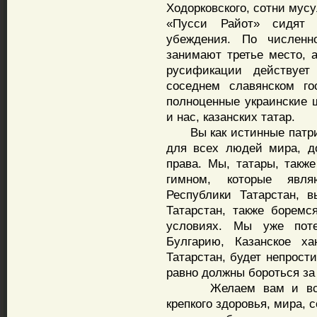
Ходорковского, сотни мус
«Пусси Райот» сидят 
убеждения. По численн
занимают третье место, а
русификации действует
соседнем славянском го
полноценные украинские 
и нас, казанских татар.
Вы как истинные патрио
для всех людей мира, до
права. Мы, татары, такж
гимном, которые явля
Республики Татарстан, 
Татарстан, также боремс
условиях. Мы уже поте
Булгарию, Казанское ха
Татарстан, будет непрост
равно должны бороться за
Желаем вам и всем ук
крепкого здоровья, мира, 