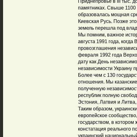
Приднепровье в III тыс. д
памятниках. Свыше 1100 
образовалась мощная ср
Киевская Русь. Позже это
земель перешла под вла
Мы помним, важное исто
августа 1991 года, когд
провозглашения независи
февраля 1992 года Верхо
дату как День независим
независимости Украину п
Более чем с 130 государ
отношения. Мы казанские
полученную независимос
республик полную свобод
Эстония, Латвия и Литва,
Таким образом, украинск
европейское сообщество,
государством, в котором 
констатация реального п
украинский национальный