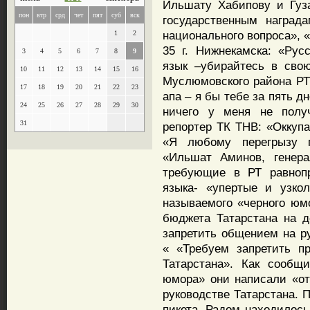
Ильшату Хабипову и Гуз
пон
втр
срд
чет
пят
суб
вск
государственным награ
национального вопроса», 
1
2
35 г. Нижнекамска: «Рус
3
4
5
6
7
8
9
язык –убирайтесь в сво
10
11
12
13
14
15
16
Муслюмовского района РТ
17
18
19
20
21
22
23
апа – я бы тебе за пять д
24
25
26
27
28
29
30
ничего у меня не полу
31
репортер ТК ТНВ: «Оккупа
«Я любому перегрызу г
«Ильшат Аминов, генера
требующие в РТ равнопр
языка- «упертые и узко
называемого «черного юм
бюджета Татарстана на 
запретить общением на р
« «Требуем запретить п
Татарстана». Как сообщ
юмора» они написали «от
руководстве Татарстана. 
пикета. Радом находилось