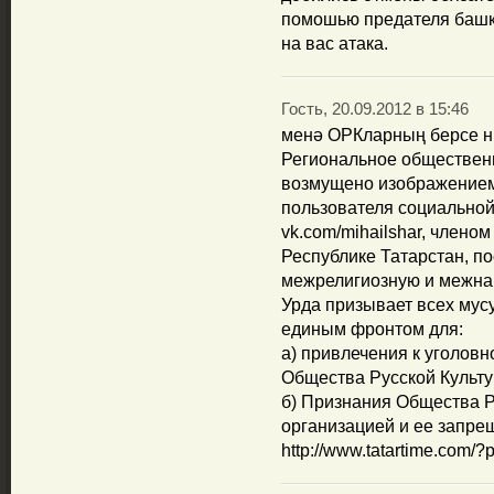
помошью предателя башки
на вас атака.
Гость, 20.09.2012 в 15:46
менә ОРКларның берсе н
Региональное обществен
возмущено изображением
пользователя социально
vk.com/mihailshar, члено
Республике Татарстан, п
межрелигиозную и межна
Урда призывает всех мус
единым фронтом для:
а) привлечения к уголовн
Общества Русской Культ
б) Признания Общества Р
организацией и ее запре
http://www.tatartime.com/