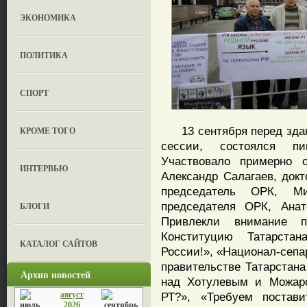
ЭКОНОМИКА
ПОЛИТИКА
СПОРТ
13 сентября перед здани
КРОМЕ ТОГО
сессии, состоялся пи
Участвовало примерно о
ИНТЕРВЬЮ
Александр Салагаев, докт
председатель ОРК, М
председателя ОРК, Анат
БЛОГИ
Привлекли внимание п
Конституцию Татарста
КАТАЛОГ САЙТОВ
России!», «Национал-сепа
правительстве Татарстана
Архив новостей
над Хотулевым и Можаро
август
РТ?», «Требуем постав
2026