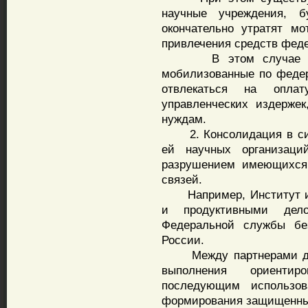
научные учреждения, 
окончательно утратят м
привлечения средств фед
В этом случае резко
мобилизованные по феде
отвлекаться на оплат
управленческих издерже
нуждам.
2. Консолидация в сис
ей научных организаци
разрушением имеющихся 
связей.
Например, Институт ин
и продуктивными дело
Федеральной службы бе
России.
Между партнерами дост
выполнения ориенти
последующим использов
формирования защищенны