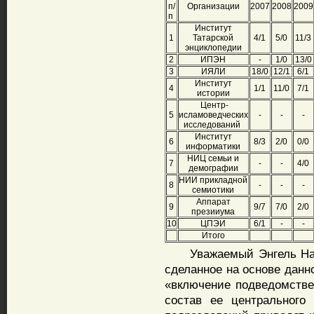
п/
Организации
2007
2008
2009
п
Институт
1
Татарской
4/1
5/0
11/3
энциклопедии
2
ИПЭН
-
1/0
13/0
3
ИЯЛИ
18/0
12/1
6/1
Институт
4
1/1
11/0
7/1
истории
Центр-
5
исламоведческих
-
-
-
исследований
Институт
6
8/3
2/0
0/0
информатики
НИЦ семьи и
7
-
-
4/0
демографии
НИИ прикладной
8
-
-
-
семиотики
Аппарат
9
9/7
7/0
2/0
презииума
10
ЦПЭИ
6/1
-
-
Итого
Уважаемый Энгель Нава
сделанное на основе данн
«включение подведомстве
состав ее центрального 