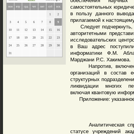
обеспечения научных
самостоятельных юридиче
пон
втр
срд
чет
пят
суб
вск
в пользу данного вывода
1
2
прилагаемой к настоящему
3
4
5
6
7
8
9
Следует подчеркнуть, чт
10
11
12
13
14
15
16
авторитетными представи
17
18
19
20
21
22
23
исследовательских центр
в Ваш адрес поступили
24
25
26
27
28
29
30
информатики Ф.М. Абл
31
Марджани Р.С. Хакимова.
Напротив, включение 
организаций в состав е
структурных подразделен
ликвидации многих пе
включая квантовую инфор
Приложение: указанное на
Аналитическая справк
статусе учреждений ака