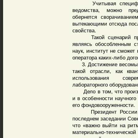
Учитывая специфику о
ведомства, можно пре
обернется сворачивание
вытекающими отсюда пос
свойства.
Такой сценарий предс
являясь обособленным с
наук, институт не сможет
оператора каких-либо дого
3. Достижение весомых 
такой отрасли, как ква
использования совр
лабораторного оборудован
Дело в том, что произв
и в особенности научног
его фондовооруженности.
Президент России В.В
последнем заседании Сове
что «важно выйти на рит
материально-техническ