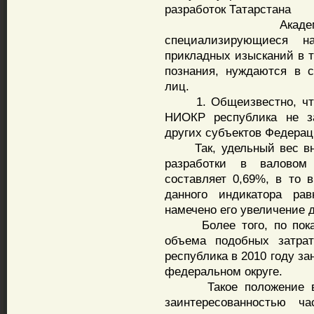
разработок Татарстана
Академические 
специализирующиеся н
прикладных изысканий в т
познания, нуждаются в 
лиц.
1. Общеизвестно, что 
НИОКР республика не з
других субъектов Федерац
Так, удельный вес внут
разработки в валовом 
составляет 0,69%, в то 
данного индикатора ра
намечено его увеличение д
Более того, по показа
объема подобных затрат
республика в 2010 году з
федеральном округе.
Такое положение веще
заинтересованностью ч