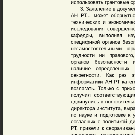
использовать грантовые с
3. Заявление в документ
АН РТ... может обернуть
технических и экономиче
исследования совершенно
кафедры, выполняя на
спецификой органов безоп
несамостоятельными юр
трудности ни правового
органов безопасности 
наличие определенных 
секретности. Как раз э
информатики АН РТ катего
возлагать. Только с прих
получил соответствующи
сдвинулись в положитель
директора института, выр
по науке и подготовке к 
согласных с политикой ди
РТ, привели к сворачиван
заявление руководителя