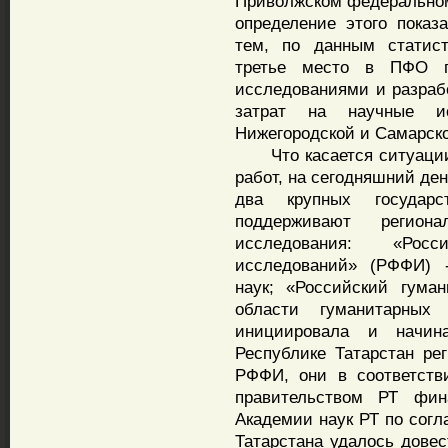
Приволжском федеральном 
определение этого показ
тем, по данным статист
третье место в ПФО по
исследованиями и разрабо
затрат на научные ис
Нижегородской и Самарско
Что касается ситуации 
работ, на сегодняшний де
два крупных государс
поддерживают регион
исследования: «Рос
исследований» (РФФИ) -
наук; «Российский гума
области гуманитарных
инициировала и начин
Республике Татарстан ре
РФФИ, они в соответст
правительством РТ фин
Академии наук РТ по сог
Татарстана удалось довес