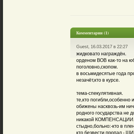
Комментарии (1)
Guest, 16.03.2017 в 22:27
жидковато награждён.
орденом ВОВ как-то на ю
поголовно,скопом.
в восьмидесятые года пр
незачёт,кто в курсе.
тема-спекулятивная.
те,кто погибли,особенно
обижены насквозь-им ниче
родного государства не д
никакой КОМПЕНСАЦИИ
стыдно,больно:-кто в плен
кто безвести пропал - ШИ