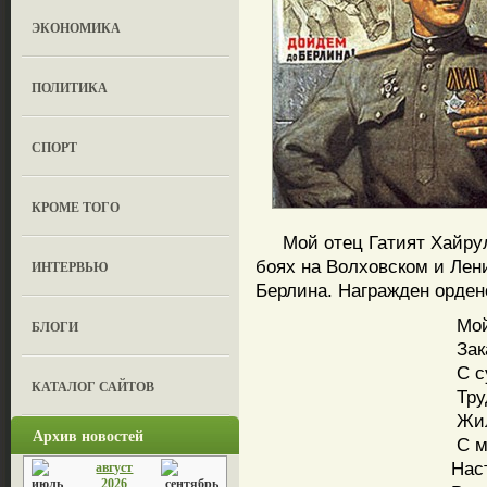
ЭКОНОМИКА
ПОЛИТИКА
СПОРТ
КРОМЕ ТОГО
Мой отец Гатият Хайрулл
боях на Волховском и Лен
ИНТЕРВЬЮ
Берлина. Награжден орде
Мой о
БЛОГИ
Закал
С сур
КАТАЛОГ САЙТОВ
Труди
Жил 
Архив новостей
С мал
Насту
август
2026