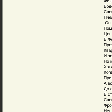
Физку
Водой
Свобо
Пчел
Он бы
Помни
Ценил
В Фон
Прожи
Кварт
И зем
Но к 
Хотя 
Когда
Прише
А вок
До ст
В стр
Свои 
Фронт
Нет, н