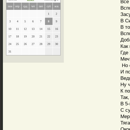
Все б
пон
втр
срд
чет
пят
суб
вск
Вспом
Засух
1
2
В Сиб
3
4
5
6
7
8
9
В тот 
10
11
12
13
14
15
16
Вспом
17
18
19
20
21
22
23
Добыч
24
25
26
27
28
29
30
Как м
Где ж
31
Мечта
Но сч
И пот
Ведь 
Ну что
К поз
Так, о
В 5-й
С сум
Мерил
Тяга 
Оконч