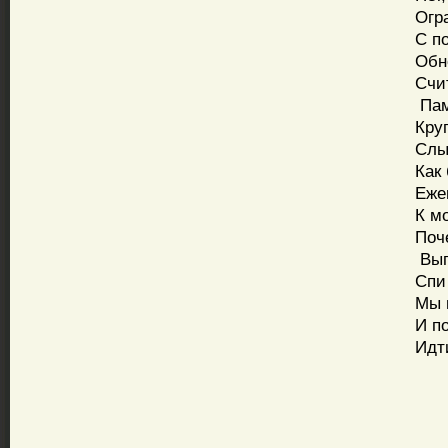
Оград
С поз
Обнов
Счита
Памят
Круго
Слышн
Как бу
Ежего
К мог
Почем
Выпал
Спи с
Мы не
И пом
Идти 