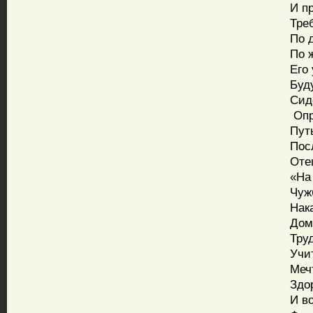
И при
Требо
По ду
По жа
Его у
Будуч
Сидел
Оправ
Путь 
После
Отец 
«На р
Чужби
Наказ
Домой
Труди
Учите
Мечта
Здоро
И водк