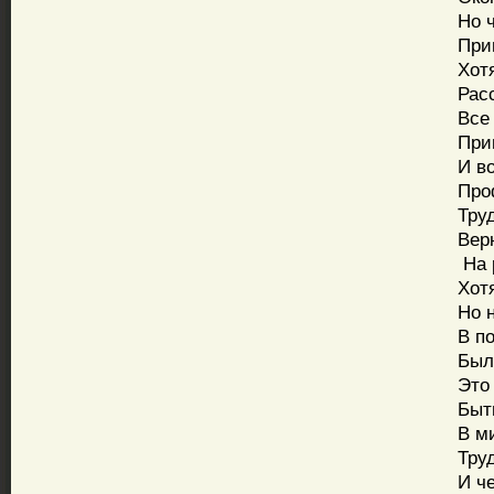
Но че
Пришл
Хотя 
Расст
Все х
Приют
И вот
Профе
Трудн
Верну
На ра
Хотя 
Но на
В пос
Был д
Это о
Быть 
В мир
Труди
И чес