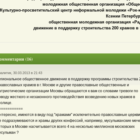
молодежная общественная организация «Общее
Культурно-просветительский центр неформальной молодежи «Рок-к
Ксении Петербу
общественная молодежная организация «Рад
движение в поддержку строительства 200 храмов в
омментарии (16)
алитик, 30.03.2013 в 21:43
егиональное общественное движение в поддержку программы строительства 
равославных храмов в г. Москве и другие православные общественные и
атриотические организации Москвы обращаются к вам со словами тревоги по
оводу жесткого и незаконного противодействия возведению новых храмов в
толице.
===========
нтересно, имеются в виду под "храмами" исключительно православные церкви
е подразумеваются и храмы других конфессий, например, мусульманские меч
оторых в Москве насчитывается всего 4 на несколько миллионов московских
усульман ?