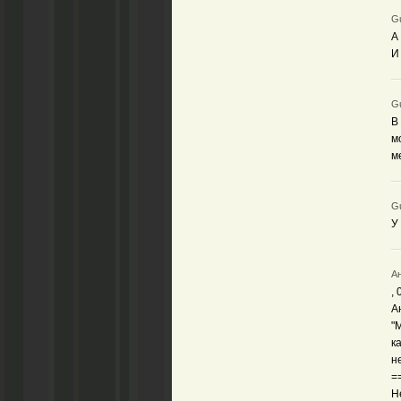
Gu
А
И
Gu
В
м
м
Gu
У
Ан
,
А
"
к
н
=
Н