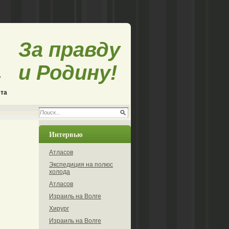
За правду
и Родину!
ета
Интервью
Атласов
Экспедиция на полюс
холода
Атласов
Израиль на Волге
Хирург
Израиль на Волге