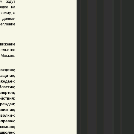
ем ждут
ядке на
рамму, а
 данная
репление
движение
тельства
. Москве:
еакция»;
защита»;
аждан»;
ласти»;
пертов;
йствия;
раждан;
жизни»;
волки»;
права»;
семья»;
школе»;