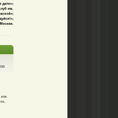
 дело»;
луб им.
ржской»;
уйся!»;
 Москве.
200
 или
ети,