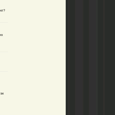
ект?
их
так