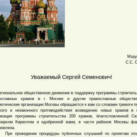
Мэру
С.С. 
Уважаемый Сергей Семенович!
ональное общественное движение в поддержку программы строитель
вославных храмов в г. Москве и другие православные обществ
иотические организации Москвы обращаются к вам со словами тревоги п
кого и незаконного противодействия возведению новых храмов в 
изация программы строительства 200 храмов, благословленной Св
иархом Кириллом и одобренной вами, в части районов Москвы фак
новлена.
 проведении процедуры публичных слушаний по проектам пла