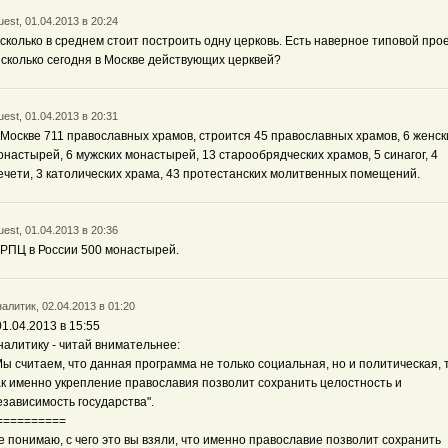
est, 01.04.2013 в 20:24
 сколько в среднем стоит построить одну церковь. Есть наверное типовой про
 сколько сегодня в Москве действующих церквей?
est, 01.04.2013 в 20:31
 Москве 711 православных храмов, строится 45 православных храмов, 6 женск
онастырей, 6 мужских монастырей, 13 старообрядческих храмов, 5 синагог, 4
ечети, 3 католических храма, 43 протестанских молитвенных помещений.
est, 01.04.2013 в 20:36
 РПЦ в России 500 монастырей.
алитик, 02.04.2013 в 01:20
 01.04.2013 в 15:55
налитику - читай внимательнее:
Мы считаем, что данная программа не только социальная, но и политическая, 
ак именно укрепление православия позволит сохранить целостность и
езависимость государства".
==========
е понимаю, с чего это вы взяли, что именно православие позволит сохранить