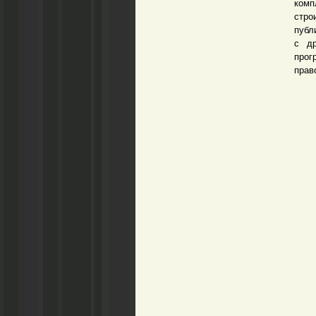
ком
стро
публ
с др
прог
прав