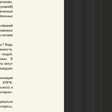
ртаново,
лушаний)
вленные
убличных
браний
рамовых
 считаем
нь? Ведь
нности,
о людей,
она». В
та могут
рошедших
лизации
, КПРФ,
ьного) и
нтернет-
реально
нтересы,