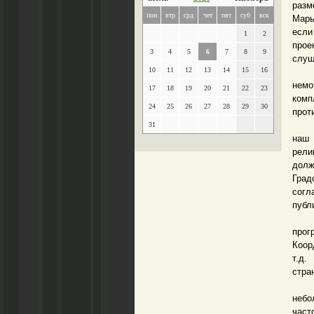
разм
пон
втр
срд
чет
пят
суб
вск
Марь
если
1
2
прое
3
4
5
6
7
8
9
слуш
10
11
12
13
14
15
16
Одн
нем
17
18
19
20
21
22
23
комп
24
25
26
27
28
29
30
прот
Возн
31
наш
рели
долж
Град
согл
публ
Сред
про
Коор
т.д.
стра
Про
небо
част