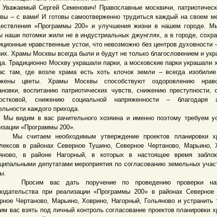
аемый Сергей Семенович! Православные москвичи, патриотическ
вы – с вами! И готовы самоотверженно трудиться каждый на своем м
ествления «Программы 200» и улучшения жизни в нашем городе. М
ы наши потомки жили не в индустриальных джунглях, а в городе, сох
иционные нравственные устои, что невозможно без центров духовности 
их. Храмы Москвы всегда были и будут не только благословением и ук
да. Традиционно Москву украшали парки, а московские парки украшали 
ас там, где возле храма есть хоть клочок земли – всегда изобилие
ажены цветы. Храмы Москвы способствуют оздоровлению нравс
ановки, воспитанию патриотических чувств, снижению преступности, 
ростковой, снижению социальной напряженности – благодаря а
ельности каждого прихода.
идим в вас рачительного хозяина и именно поэтому требуем ус
изации «Программы 200».
считаем необходимым утверждение проектов планировки х
лексов в районах Северное Тушино, Северное Чертаново, Марьино, 
яново, в районе Нагорный, в которых в настоящее время заблок
ципальными депутатами мероприятия по согласованию земельных учас
ы.
сим вас дать поручение по проведению проверки нар
нодательства при реализации «Программы 200» в районах Северное
рное Чертаново, Марьино, Ховрино, Нагорный, Гольяново и устранить 
им вас взять под личный контроль согласование проектов планировки 