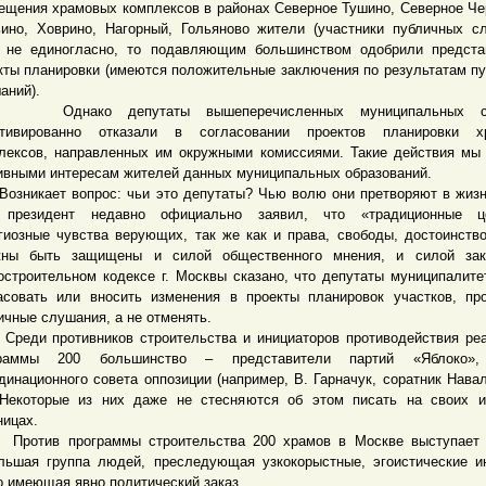
ещения храмовых комплексов в районах Северное Тушино, Северное Че
ино, Ховрино, Нагорный, Гольяново жители (участники публичных с
 не единогласно, то подавляющим большинством одобрили предста
кты планировки (имеются положительные заключения по результатам п
аний).
ако депутаты вышеперечисленных муниципальных со
отивированно отказали в согласовании проектов планировки х
лексов, направленных им окружными комиссиями. Такие действия мы
ивными интересам жителей данных муниципальных образований.
икает вопрос: чьи это депутаты? Чью волю они претворяют в жиз
 президент недавно официально заявил, что «традиционные це
гиозные чувства верующих, так же как и права, свободы, достоинств
ны быть защищены и силой общественного мнения, и силой зак
остроительном кодексе г. Москвы сказано, что депутаты муниципалите
асовать или вносить изменения в проекты планировок участков, п
ичные слушания, а не отменять.
и противников строительства и инициаторов противодействия реа
граммы 200 большинство – представители партий «Яблоко»
динационного совета оппозиции (например, В. Гарначук, соратник Навал
 Некоторые из них даже не стесняются об этом писать на своих и
ницах.
тив программы строительства 200 храмов в Москве выступает 
льшая группа людей, преследующая узкокорыстные, эгоистические и
о имеющая явно политический заказ.