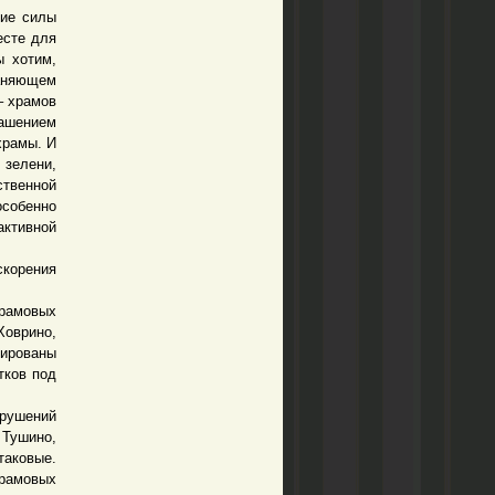
ие силы
есте для
ы хотим,
раняющем
– храмов
рашением
храмы. И
 зелени,
твенной
особенно
ктивной
корения
рамовых
Ховрино,
ированы
тков под
ушений
 Тушино,
таковые.
храмовых