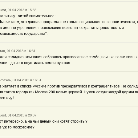
est, 01.04.2013 в 15:55
налитику - читай внимательнее:
Мы считаем, что данная программа не только социальная, но и политическая, 
ак именно укрепление православия позволит сохранить целостность и
езависимость государства".
ган, 01.04.2013 в 16:31
акая солидная компания собралась:православное самбо, ночные волки,воины
изни - до чего опустилась земля русская...
фаэль, 01.04.2013 в 16:51
е хватает в списке Русские против презервативов и контрацептивов .Не соли
ля такого города как Москва 200 новых церквей .Нужен лозунг каждой церкви п
осквичу !
est, 01.04.2013 в 20:07
от интересно, а на чьи деньги они хотят строить ?
е уж то московские?