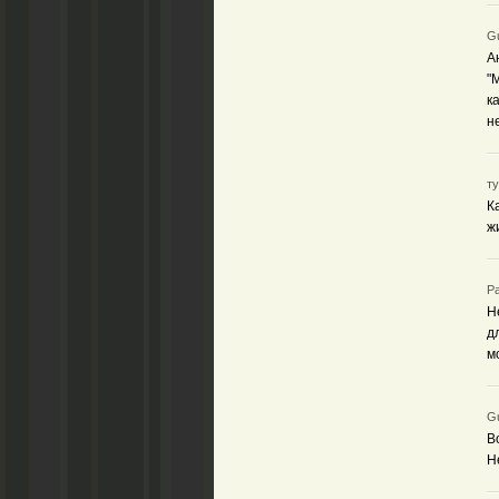
Gu
А
"
к
н
ту
К
ж
Ра
Н
д
м
Gu
В
Н