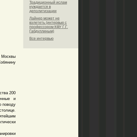
Традиционный ислам
нуждается в
деполитизации
Лайнер может не
взлететь (интервью с
профессором КФУ Г.Г.
Габдуллиным)
Все интервью
 Москвы
Собянину
ства 200
енные и
о поводу
столице.
ятейшим
тически
нировки