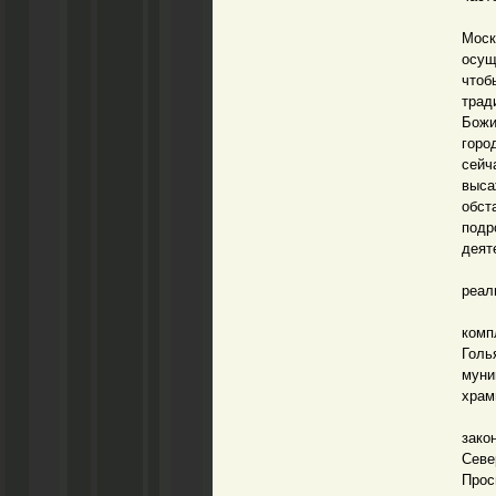
Уваж
Моск
осущ
чтоб
трад
Божи
горо
сейч
выс
обст
под
деят
Мы в
реал
Мы 
комп
Голь
муни
храм
Про
зако
Севе
Прос