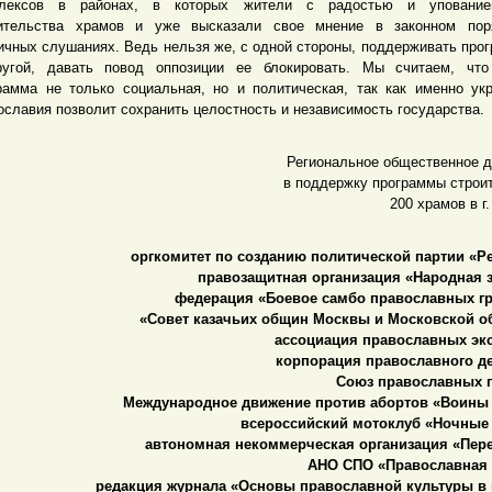
плексов в районах, в которых жители с радостью и уповани
ительства храмов и уже высказали свое мнение в законном пор
ичных слушаниях. Ведь нельзя же, с одной стороны, поддерживать прог
угой, давать повод оппозиции ее блокировать. Мы считаем, что
рамма не только социальная, но и политическая, так как именно ук
ославия позволит сохранить целостность и независимость государства.
Региональное общественное 
в поддержку программы строи
200 храмов в г
оргкомитет по созданию политической партии «Р
правозащитная организация «Народная 
федерация «Боевое самбо православных гр
«Совет казачьих общин Москвы и Московской об
ассоциация православных экс
корпорация православного де
Союз православных г
Международное движение против абортов «Воины 
всероссийский мотоклуб «Ночные 
автономная некоммерческая организация «Пере
АНО СПО «Православная 
редакция журнала «Основы православной культуры в 