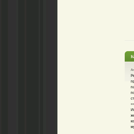
К
Ан
Р
п
п
п
с
=
И
ж
к
м