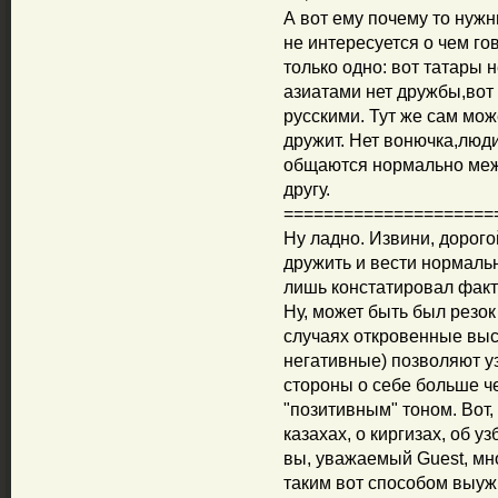
А вот ему почему то нужн
не интересуется о чем гов
только одно: вот татары 
азиатами нет дружбы,вот 
русскими. Тут же сам мож
дружит. Нет вонючка,люди
общаются нормально межд
другу.
=====================
Ну ладно. Извини, дорогой
дружить и вести нормальн
лишь констатировал факты
Ну, может быть был резок
случаях откровенные выс
негативные) позволяют 
стороны о себе больше че
"позитивным" тоном. Вот,
казахах, о киргизах, об у
вы, уважаемый Guest, мно
таким вот способом выу