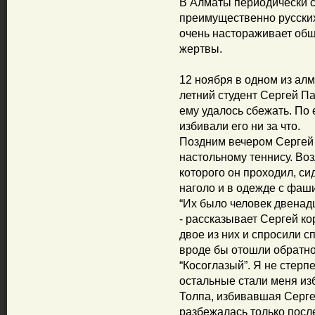
В Алматы периодически с
преимущественно русских
очень настораживает обще
жертвы.
12 ноября в одном из ал
летний студент Сергей Па
ему удалось сбежать. По
избивали его ни за что.
Поздним вечером Сергей
настольному теннису. Во
которого он проходил, с
наголо и в одежде с фаши
“Их было человек двенадц
- рассказывает Сергей к
двое из них и спросили с
вроде бы отошли обратно,
“Косоглазый”. Я не стерпел
остальные стали меня изб
Толпа, избивавшая Сергея
разбежалась только после