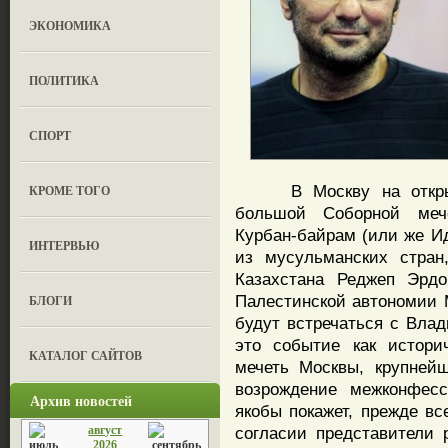
ЭКОНОМИКА
ПОЛИТИКА
СПОРТ
В Москву на открытие
КРОМЕ ТОГО
большой Соборной мече
Курбан-байрам (или же Ид
ИНТЕРВЬЮ
из мусульманских стран
Казахстана Реджеп Эрдо
Палестинской автономии 
БЛОГИ
будут встречаться с Вла
это событие как истори
КАТАЛОГ САЙТОВ
мечеть Москвы, крупней
возрождение межконфесс
Архив новостей
якобы покажет, прежде вс
август
согласии представители 
2026