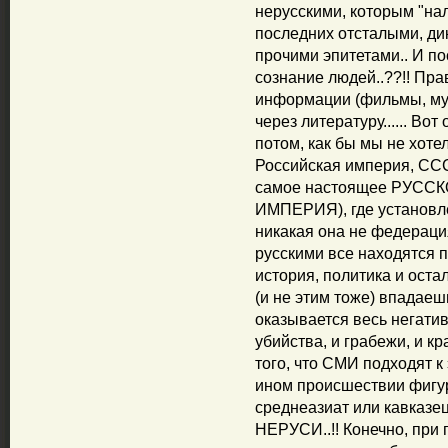
нерусскими, которым "на
последних отсталыми, ди
прочими эпитетами.. И по
сознание людей..??!! Пра
информации (фильмы, му
через литературу...... Вот 
потом, как бы мы не хотел
Российская империя, ССС
самое настоящее РУСС
ИМПЕРИЯ), где установл
никакая она не федерация..
русскими все находятся 
история, политика и оста
(и не этим тоже) впадаешь
оказывается весь негатив
убийства, и грабежи, и кр
того, что СМИ подходят к 
ином происшествии фигур
среднеазиат или кавказец
НЕРУСИ..!! Конечно, при