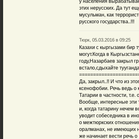
у населения вырабатывае
этих нерусских. Да тут е
мусульман, как террорист
русского государства..!!!
Тюрк, 05.03.2016 в 09:25
Казахи с кыргызами бир т
могут.Когда в Кыргызста
году,Назарбаев закрыл г
встало,сдыхайте тууганда
=====================
Да, закрыл..!! И что из эт
ксенофобии. Речь ведь о 
Татарии в частности, т.е. 
Вообще, интересные эти т
и, когда татарину нечем 
уводит собеседника в ино
о межтюркских отношениях
оралманах, не имеющих н
же начинает вести речь о 