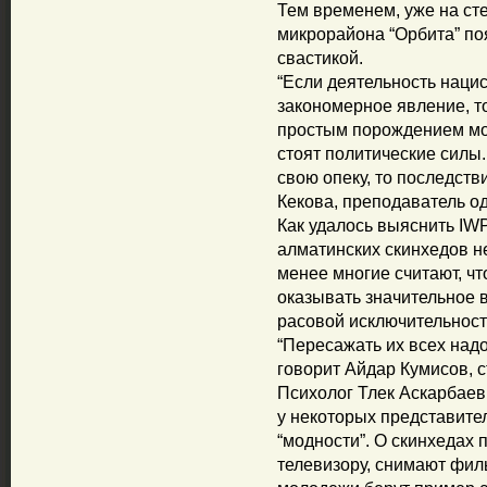
Тем временем, уже на ст
микрорайона “Орбита” по
свастикой.
“Если деятельность нацис
закономерное явление, т
простым порождением моло
стоят политические силы.
свою опеку, то последств
Кекова, преподаватель о
Как удалось выяснить IW
алматинских скинхедов н
менее многие считают, чт
оказывать значительное 
расовой исключительност
“Пересажать их всех надо
говорит Айдар Кумисов, с
Психолог Тлек Аскарбаев 
у некоторых представите
“модности”. О скинхедах 
телевизору, снимают фил