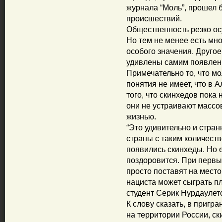
журнала “Моль”, прошел б
происшествий.
Общественность резко ос
Но тем не менее есть мн
особого значения. Другое
удивлены самим появлени
Примечательно то, что м
понятия не имеет, что в 
того, что скинхедов пока 
они не устраивают массо
жизнью.
“Это удивительно и стран
страны с таким количест
появились скинхеды. Но ес
поздоровится. При первы
просто поставят на место
нациста может сыграть пл
студент Серик Нурдаулет
К слову сказать, в пригр
на территории России, ск