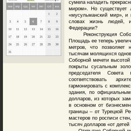
сумела наладить прекрас
пон
втр
срд
чет
пят
суб
вск
миром». Но существует 
«мусульманский мир», и н
1
2
словах жизнь людей, 
3
4
5
6
7
8
9
Федерации?
10
11
12
13
14
15
16
Реконструкция Соборн
17
18
19
20
21
22
23
Площадь ее теперь увелич
24
25
26
27
28
29
30
метров, что позволяет 
31
тысячам молящихся однов
Соборной мечети высотой 
покрыты сусальным золо
председателя Совета
соответствовать арх
гармонировать с комплекс
здания, по официальным
долларов, из которых зам
в основном от бизнесмен
границы – от Турецкой Р
мастеров по росписи стен
тысяч долларов «от детей
Открытие Соборной мече