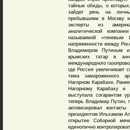
тайные обиды, о которых
зайдет речь на личн
прибывшими в Москву м
эксперты из америка
аналитической компании S
называемой «теневым 
напряженности между Рос
Владимиром Путиным и
крымских татар в анне
международного газопрово
где Россия увеличивает с
тема замороженного ар
Нагорном Карабахе. Ранее
Нагорному Карабаху и 
выступала согарантом ур
теперь Владимир Путин, п
активизировал контакты
президентом Ильхамом Ал
открытие Соборной меч
единолично контролирова