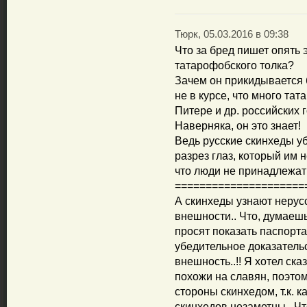
Тюрк, 05.03.2016 в 09:38
Что за бред пишет опять
татарофобского толка?
Зачем он прикидывается 
не в курсе, что много та
Питере и др. российских 
Наверняка, он это знает!
Ведь русские скинхеды уб
разрез глаз, который им н
что люди не принадлежат 
=====================
А скинхеды узнают нерус
внешности.. Что, думаеш
просят показать паспорта 
убедительное доказательст
внешность..!! Я хотел ск
похожи на славян, поэто
стороны скинхедом, т.к. к
скинхедов незаметны.. Что