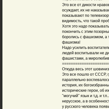
Это все от дикости нравов
осуждает, их не наказываю
показывают по телевизору
видимость, что такой пр
Хотя это надо показывать
покончить с этим позорн
боролись с фашизмом, а 
фашизма!
Надо усилить воспитатель
людей воспитывали не д
фашистами, а миролюбив
=====================
Откуда весь этот шовини
Это все пошло от СССР, 
параллельно воспевалось в
история, их богоизбранн
исторические герои, об и
"могучий" язык и т.д. и т.
нерусское, а в особеннос
у русского человека появ