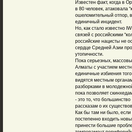
Известен факт, когда в О
в 80 человек, атаковала “
ошеломительный отпор, в
единичный инцидент.
Но, как стало известно I
связей с российскими “ко
российские нацисты не о
сердце Средней Азии прод
утопичности.
Пока серьезных, массов
Алматы с участием местн
единичные избиения того
видятся местным органа
разборками в молодежной
пока позволяет скинхедам
- это то, что большинство
рассказам о их существо
Как бы там ни было, если
постепенно входить новы
принести большие пробл
темперамент периферийн