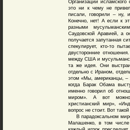
Организации исламского с
это ни к чему не приве
писали, говорили – ну, 
Конечно, нет! А если к э
разными мусульмански
Саудовской Аравией, а он
получается запутанная сит
спекулирует, кто-то пыта
двусторонние отношения
между США и мусульманск
та же идея. Они выстра
отдельно с Ираном, отдел
этом «Мы, американцы, – 
когда Барак Обама выст
именно говорил об отно
миром». А вот можно
христианский мир», «Ин
вопрос не стоит. Вот тако
В парадоксальном мире, 
Малашенко, в том числе
каждый игрок преследует