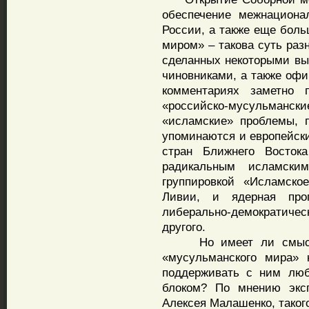
обеспечение межнациона
России, а также еще боль
миром» – такова суть раз
сделанных некоторыми в
чиновниками, а также оф
комментариях заметно 
«российско-мусульман
«исламские» проблемы, 
упоминаются и европейски
стран Ближнего Восто
радикальным исламски
группировкой «Исламско
Ливии, и ядерная про
либерально-демократичес
другого.
Но имеет ли смысл в
«мусульманского мира» 
поддерживать с ним люб
блоком? По мнению эксп
Алексея Малашенко, такого