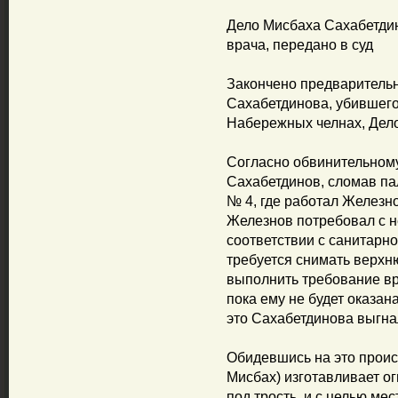
Дело Мисбаха Сахабетди
врача, передано в суд
Закончено предваритель
Сахабетдинова, убившег
Набережных челнах, Дело
Согласно обвинительному
Сахабетдинов, сломав па
№ 4, где работал Железн
Железнов потребовал с не
соответствии с санитарн
требуется снимать верхн
выполнить требование вра
пока ему не будет оказа
это Сахабетдинова выгна
Обидевшись на это проис
Мисбах) изготавливает о
под трость, и с целью мес