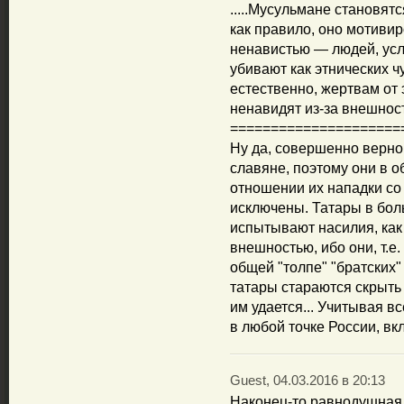
.....Мусульмане становят
как правило, оно мотивир
ненавистью — людей, усл
убивают как этнических ч
естественно, жертвам от 
ненавидят из-за внешности
=====================
Ну да, совершенно верно
славяне, поэтому они в о
отношении их нападки со
исключены. Татары в бол
испытывают насилия, как
внешностью, ибо они, т.е
общей "толпе" "братских"
татары стараются скрыть 
им удается... Учитывая в
в любой точке России, вк
Guest, 04.03.2016 в 20:13
Наконец-то,равнодушная 