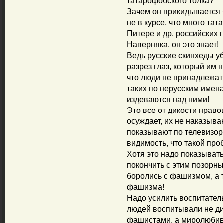
татарофобского толка?
Зачем он прикидывается 
не в курсе, что много та
Питере и др. российских 
Наверняка, он это знает!
Ведь русские скинхеды уб
разрез глаз, который им н
что люди не принадлежат 
таких по нерусским имен
издеваются над ними!
Это все от дикости нравов
осуждает, их не наказываю
показывают по телевизору
видимость, что такой пр
Хотя это надо показывать
покончить с этим позорн
боролись с фашизмом, а 
фашизма!
Надо усилить воспитатель
людей воспитывали не д
фашистами, а миролюбив