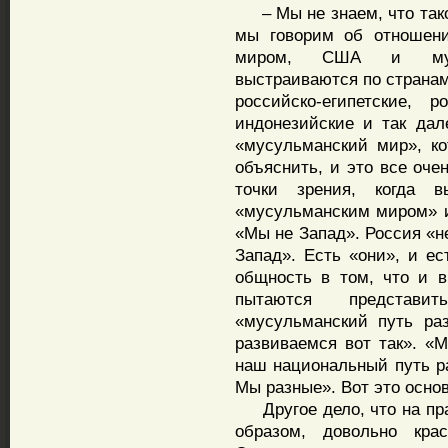
– Мы не знаем, что тако
мы говорим об отношен
миром, США и мусу
выстраиваются по странам
российско-египетские, р
индонезийские и так дал
«мусульманский мир», ко
объяснить, и это все оче
точки зрения, когда 
«мусульманским миром» и
«Мы не Запад». Россия «н
Запад». Есть «они», и ес
общность в том, что и 
пытаются представи
«мусульманский путь ра
развиваемся вот так». «М
наш национальный путь ра
Мы разные». Вот это осно
Другое дело, что на прак
образом, довольно кра