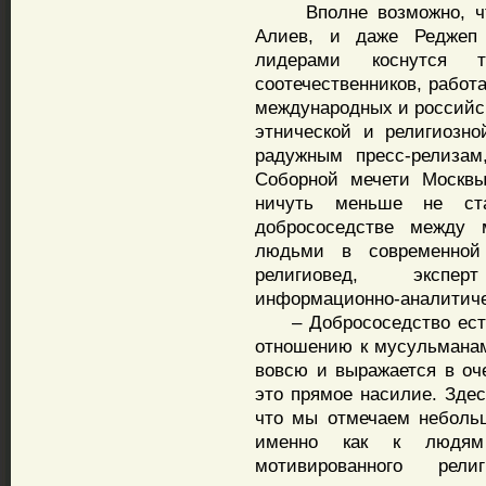
Вполне возможно, что
Алиев, и даже Реджеп
лидерами коснутся 
соотечественников, рабо
международных и российск
этнической и религиозно
радужным пресс-релизам
Соборной мечети Москвы
ничуть меньше не ста
добрососедстве между
людьми в современной
религиовед, экспер
информационно-аналитиче
– Добрососедство есть,
отношению к мусульманам
вовсю и выражается в оч
это прямое насилие. Здес
что мы отмечаем неболь
именно как к людям 
мотивированного рели