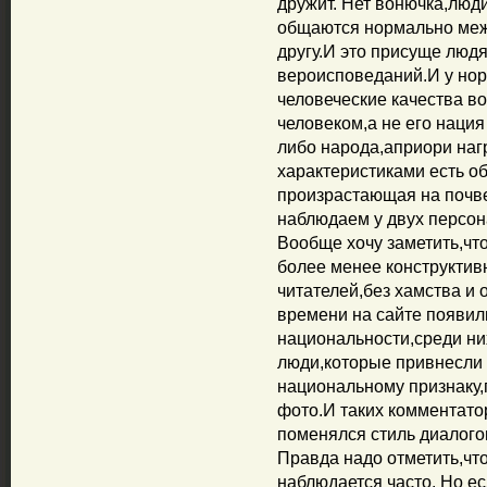
дружит. Нет вонючка,люди
общаются нормально межд
другу.И это присуще люд
вероисповеданий.И у нор
человеческие качества в
человеком,а не его нация
либо народа,априори наг
характеристиками есть о
произрастающая на почве
наблюдаем у двух персона
Вообще хочу заметить,чт
более менее конструктив
читателей,без хамства и 
времени на сайте появили
национальности,среди ни
люди,которые привнесли 
национальному признаку,
фото.И таких комментато
поменялся стиль диалого
Правда надо отметить,чт
наблюдается часто. Но е