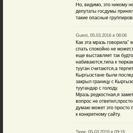
Но, видимо, это никому н
депутаты госдумы приня
такие опасные группиров
Guest, 05.03.2016 в 08:06
Как эта мразь говорила"
спать спокойно не может,
еще выставляет так будто
набиваются,типа к тюрка
тууган считаются,а терпет
Кыргызстане были послед
закрыл границу с Кыргыз
туугандар с голоду.
Мразь редкостная,я замет
вопрос не ответил,просто 
думаю может это просто 
к конкретному сайту.
Тюрк, 05.03.2016 в 09:16