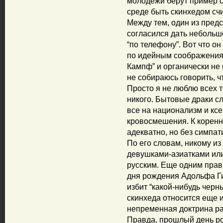
молодежи берут пример с
среде быть скинхедом сч
Между тем, один из пред
согласился дать небольш
“по телефону”. Вот что он
по идейным соображениям
Кампф” и органически не
не собираюсь говорить, чт
Просто я не люблю всех т
никого. Бытовые драки сл
все на национализм и кс
кровосмешения. К корен
адекватно, но без симпати
По его словам, никому из
девушками-азиатками или 
русским. Еще одним прав
дня рождения Адольфа Ги
избит “какой-нибудь черн
скинхеда относится еще 
непременная доктрина ра
Правда, прошлый день р