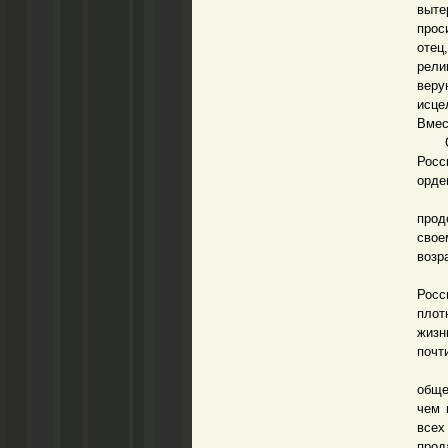
выте
прос
отец
рели
веру
исце
Вмес
Со с
Росс
орде
Име
прод
свое
возр
Попы
Росс
плот
жизн
почт
Сего
обще
чем 
все
прод