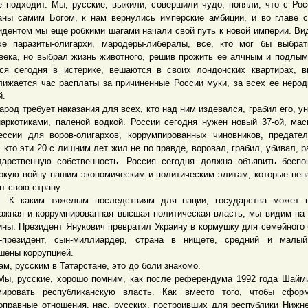
е подходит. Мы, русские, выжили, совершили чудо, поняли, что с Ро
аны самим Богом, к нам вернулись имперские амбиции, и во главе 
идентом мы еще робкими шагами начали свой путь к новой империи. Вид
хе паразиты-олигархи, мародеры-либералы, все, кто мог бы выбра
века, но выбрал жизнь животного, решив прожить ее алчным и подлым
ся сегодня в истерике, вешаются в своих лондонских квартирах, в
лижается час расплаты за причиненные России муки, за всех ее неро
й.
д требует наказания для всех, кто над ним издевался, грабил его, у
наркотиками, паленой водкой. России сегодня нужен новый 37-ой, ма
ессии для воров-олигархов, коррумпированных чиновников, предате
, кто эти 20 с лишним лет жил не по правде, воровал, грабил, убивал, 
дарственную собственность. Россия сегодня должна объявить бесп
окую войну нашим экономическим и политическим элитам, которые нен
ят свою страну.
аким тяжелым последствиям для нации, государства может п
ажная и коррумпированная высшая политическая власть, мы видим на
ины. Президент Янукович превратил Украину в кормушку для семейного 
-президент, сын-миллиардер, страна в нищете, средний и малый
шены коррупцией.
 русским в Татарстане, это до боли знакомо.
русские, хорошо помним, как после референдума 1992 года Шайми
ировать республиканскую власть. Как вместо того, чтобы сформ
оправные отношения, нас, русских, построивших для республики Нижн