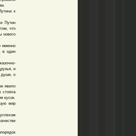
ию.
утина к
и Путин
том, что
ы нового
е именно
, в один
азочно-
рузья, и
 души, о
ое явило
х стояла
я кусок.
вшую мир
успехом
качестве
опорядок