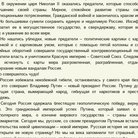
ружении царя Николая II оказались предатели, которые способс
рушению своей страны. Мирное, спокойное развитие страны см
люционными потрясениями, Гражданской войной и закончилось крахом и
ольшевики сумели сохранить единую и неделимую Россию. Иосиф
ратил ее в могущественное государство, в сверхдержаву, которая 
х и уважение во всем мире.
ашлись ублюдки, новые предатели – политические карлики с кар
нкой и с карликовым умом, которые с помощью пятой колонны и с
ийных оборотней совершили государственный контрреволюционный пе
атили власть и уничтожили Красную империю – Советский Союз. Следо
 исчезнуть с карты мира разгромленная, разграбленная, отда
ерзание новым вандалам Россия.
совершилось чудо!
ия избежала неизбежной гибели, остановилась у самого края без
 это совершил Владимир Путин – новый президент России. Путину д
ущая страна, вымирающий народ, гибнущая от наркотиков и прест
дежь.
дня Россия одержала блестящую геополитическую победу, верну
. Это грандиозный имперский успех Путина, который заявил о 
полярного мира, о кончине мирового государства – страны кока
рмаркетов. Сегодня мы, русские, со своим президентом Путиным встали
ительства новой цивилизации – новой империи. Русская история не зако
ткрыли ее новую страницу! Но мы на века запомнили тот страшный,