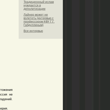
Традиционный ислам
нуждается в
деполитизации
Лайнер может не
взлететь (интервью с
профессором КФУ Г.Г.
Габдуллиным)
Все интервью
тожения
оссия не
падений.
ерия.