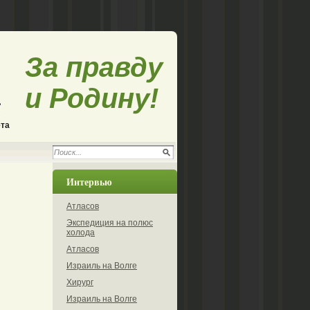
За правду
и Родину!
ета
Интервью
Атласов
Экспедиция на полюс
холода
Атласов
Израиль на Волге
Хирург
Израиль на Волге