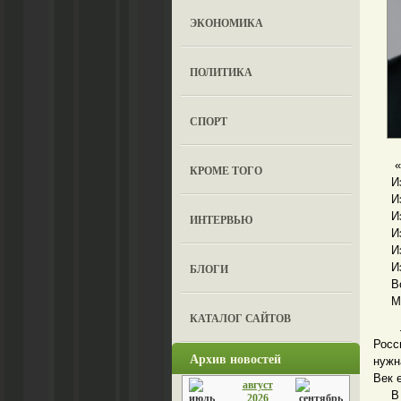
ЭКОНОМИКА
ПОЛИТИКА
СПОРТ
«За
КРОМЕ ТОГО
Из к
Из п
Из м
ИНТЕРВЬЮ
Из д
Из п
Из 
БЛОГИ
Возн
Мак
КАТАЛОГ САЙТОВ
Лучш
Росс
Архив новостей
нужн
Век 
август
В 19
2026