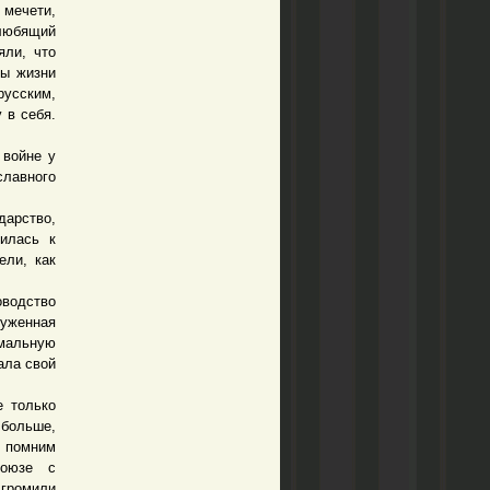
 мечети,
 любящий
яли, что
ты жизни
усским,
 в себя.
 войне у
лавного
арство,
вилась к
ели, как
водство
уженная
рмальную
ала свой
 только
 больше,
и помним
союзе с
громили