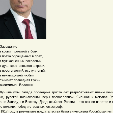
вещание
рови, пролитой в боях,
раха обращенных в прах,
ук казненных поколений,
уш, крестившихся в крови,
реступлений, исступлений,
ненавидящей любви
икнет праведная Русь».
симилиан Волошин.
ие умы Запада последние триста лет разрабатывают планы унич
ии, русской цивилизации, веры православной. Сильная и могучая Р
а ни Западу, ни Востоку. Двадцатый век России – это век ее взлетов и 
ее великих побед и страшных катастроф.
17 году в результате предательства была уничтожена Российская имп