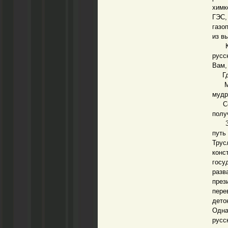
химк
ГЭС,
газо
из в
Как 
русс
Вам,
Где 
Мудр
мудр
Сего
полу
Забы
путь
Трус
кон
госу
разв
през
пере
дето
Одна
русс