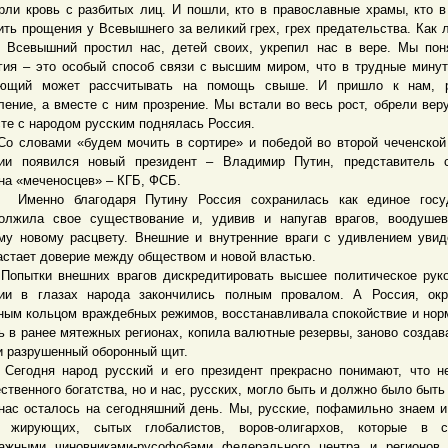
рли кровь с разбитых лиц. И пошли, кто в православные храмы, кто в
ить прощения у Всевышнего за великий грех, грех предательства. Как
, Всевышний простил нас, детей своих, укрепил нас в вере. Мы пон
гия – это особый способ связи с высшим миром, что в трудные мину
ющий может рассчитывать на помощь свыше. И пришло к нам, р
ление, а вместе с ним прозрение. Мы встали во весь рост, обрели веру
те с народом русским поднялась Россия.
ловами «будем мочить в сортире» и победой во второй чеченской
ии появился новый президент – Владимир Путин, представитель с
на «меченосцев» – КГБ, ФСБ.
нно благодаря Путину Россия сохранилась как единое госуд
олжила свое существование и, удивив и напугав врагов, воодуше
му новому расцвету. Внешние и внутренние враги с удивлением увид
астает доверие между обществом и новой властью.
тки внешних врагов дискредитировать высшее политическое руко
ии в глазах народа закончились полным провалом. А Россия, окр
ным кольцом враждебных режимов, восстанавливала спокойствие и но
ь в ранее мятежных регионах, копила валютные резервы, заново создав
и разрушенный оборонный щит.
дня народ русский и его президент прекрасно понимают, что не
ственного богатства, но и нас, русских, могло быть и должно было быть
нас осталось на сегодняшний день. Мы, русские, пофамильно знаем 
х жирующих, сытых глобалистов, воров-олигархов, которые в 
ажными чиновниками-русофобами федерального центра и регионов 