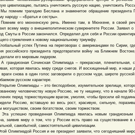
кую цивилизацию, пытаясь уничтожить русскую нацию, уничтожить Росс
омним трагедию Беслана и знаменитое обращение президента П
му народу – «Братья и сестры».
им его мюнхенскую речь. Именно там, в Мюнхене, в своей реч
вил всему миру о внешнеполитическом суверенитете России. Заявил о 
од Смуты в России закончился. Определил для себя и России ориентир
щего стремления к новому национальному триумфу.
альный успех Путина на переговорах с американцами по Сирии, гд
ия российского президента предотвратили войну на Ближнем Востоке
сделали его мировым лидером.
андиозная Сочинская Олимпиада – прекрасная, пленительная, ск
ивая, которая явилась миру среди снегов. И восхищенный мир, и наши д
 враги снова в один голос заговорили о русском чуде, широте русской
ибаемом русском характере.
ытие Олимпиады – это бесподобное, изумительное зрелище, котор
ованному человечеству новую Россию, не ту нищенку, что в начале 90-
оленях перед торжествующим врагом, умоляя, чтобы бросили ей подаяни
идели Россию, вставшую во весь рост, красивую, сильную, порази
м могуществом, своим богатством, своим торжеством.
 успешно проведенная Олимпиада явилась новым грандиозным 
на, заявив миру о том, что у России есть право на существование в 
альной, самобытной, самостоятельной цивилизации.
 Олимпиадой Россия и ее президент заявили, что сегодняшний мир