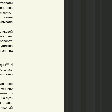
твовали
енилось
мперии.
 Сталин
вызывала
ликовой
оветских
реворот,
м должна
нная на
дны!!! И
осталась
уплений
ла себе
кончине
-колы и
 на путь
нчилась,
 тяжелый