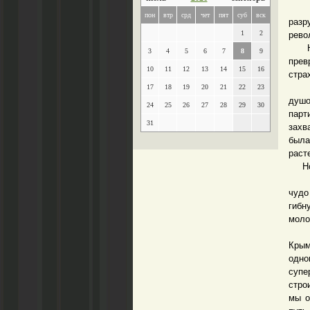
В ок
пон
втр
срд
чет
пят
суб
вск
раз
1
2
рево
Но б
3
4
5
6
7
8
9
прев
10
11
12
13
14
15
16
стра
Но н
17
18
19
20
21
22
23
душо
24
25
26
27
28
29
30
парт
31
захв
была
раст
Но 
Росс
чудо
гибн
моло
Сего
Крым
одно
супе
стро
мы о