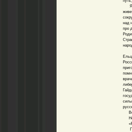
путь
Я ру
живе
сокр
над 
про 
Роди
Стра
наро
Мы с
Ельц
Рос
приг
помн
врач
либе
Гайд
госу
силь
русс
Вот 
Но м
«Рус
Посл