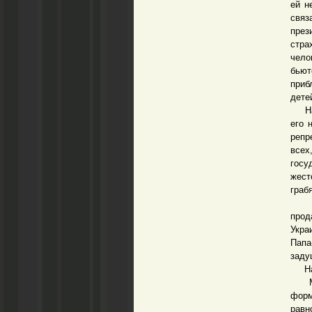
ей н
связ
през
стра
чело
бьют
приб
дете
Наро
его 
репр
всех
госу
жест
граб
К к
прод
Укра
Папа
заду
Нам,
Мы, 
форм
равн