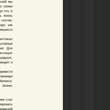
ссией мы
со своим
я это, в
ть жизнь
 скотом,
идя, как
дившихся
ничтожал
сштабные
лей. Для
расхищал
ощадную,
авидят и
ривести
 примере
бизнеса.
 бизнес
ев стал
ировать
екамский