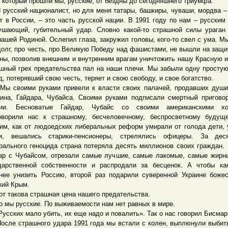
, который прошли мы, русские, от бездны до сегодняшнего триумфа.
сский националист, но для меня татары, башкиры, чуваши, мордва – 
т в России, – это часть русской нации. В 1991 году по нам – русским
ушающий, губительный удар. Словно какой-то страшной силы ураган
нашей Родиной. Ослепил глаза, закружил головы, кого-то свел с ума. М
долг, про честь, про Великую Победу над фашистами, не вышли на защи
ны, позволив внешним и внутренним врагам уничтожить нашу Красную 
шный грех предательства пал на наши плечи. Мы забыли одну простую
д, потерявший свою честь, теряет и свою свободу, и свое богатство.
воими руками привели к власти своих палачей, продавших души 
ина, Гайдара, Чубайса. Своими руками подписали смертный пригово
сии. Бесноватые Гайдар, Чубайс со своими американскими хо
оворили нас к страшному, бесчеловечному, беспросветному будущ
им, как от людоедских либеральных реформ умирали от голода дети, 
и, вешались старики-пенсионеры, стрелялись офицеры. За дес
рального геноцида страна потеряла десять миллионов своих граждан. 
ар с Чубайсом, отрезали самые лучшие, самые лакомые, самые жирн
дарственной собственности и распродали за бесценок. А чтобы к
нее унизить Россию, второй раз подарили суверенной Украине боже
кий Крым.
такова страшная цена нашего предательства.
ы русские. По выживаемости нам нет равных в мире.
ских мало убить, их еще надо и повалить». Так о нас говорил Бисмар
е страшного удара 1991 года мы встали с колен, выплюнули выбит