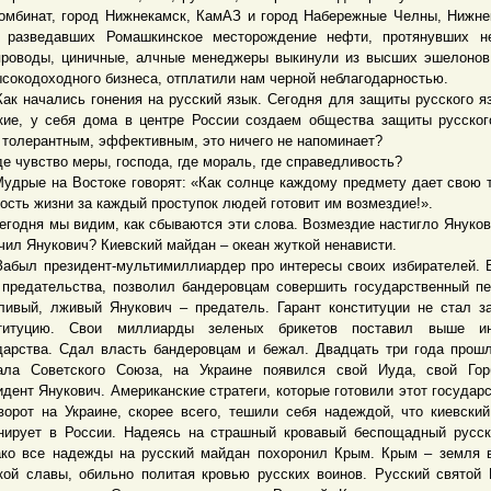
омбинат, город Нижнекамск, КамАЗ и город Набережные Челны, Нижн
 разведавших Ромашкинское месторождение нефти, протянувших н
проводы, циничные, алчные менеджеры выкинули из высших эшелонов
ысокодоходного бизнеса, отплатили нам черной неблагодарностью.
начались гонения на русский язык. Сегодня для защиты русского я
кие, у себя дома в центре России создаем общества защиты русског
 толерантным, эффективным, это ничего не напоминает?
чувство меры, господа, где мораль, где справедливость?
ые на Востоке говорят: «Как солнце каждому предмету дает свою т
ость жизни за каждый проступок людей готовит им возмездие!».
дня мы видим, как сбываются эти слова. Возмездие настигло Януков
чил Янукович? Киевский майдан – океан жуткой ненависти.
л президент-мультимиллиардер про интересы своих избирателей. 
 предательства, позволил бандеровцам совершить государственный пе
ливый, лживый Янукович – предатель. Гарант конституции не стал 
ституцию. Свои миллиарды зеленых брикетов поставил выше ин
дарства. Сдал власть бандеровцам и бежал. Двадцать три года прош
ала Советского Союза, на Украине появился свой Иуда, свой Гор
идент Янукович. Американские стратеги, которые готовили этот государ
ворот на Украине, скорее всего, тешили себя надеждой, что киевски
нирует в России. Надеясь на страшный кровавый беспощадный русск
ко все надежды на русский майдан похоронил Крым. Крым – земля 
кой славы, обильно политая кровью русских воинов. Русский святой