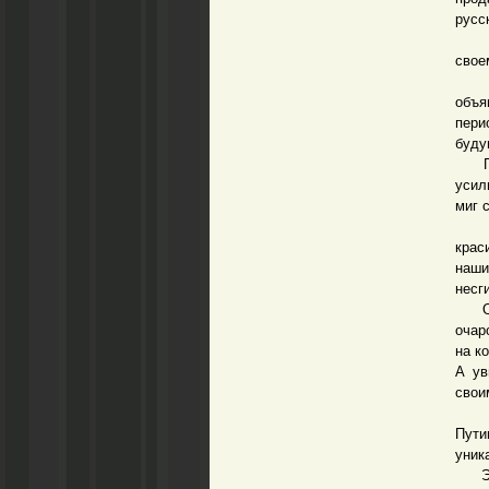
русс
Мы п
свое
Помн
объя
пери
буду
Глоб
усил
миг 
А гр
крас
наши
несг
Откр
очар
на к
А ув
свои
Эта
Пути
уник
Этой