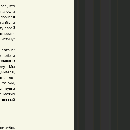
все, кто
 нанесли
 пронеся
ы забыли
ту своей
империю.
 истину:
сатане:
р себе и
зяевами
ему. Мы
учителя,
ять лет
Это они,
ые куски
ак можно
ственный
к.
ые зубы,