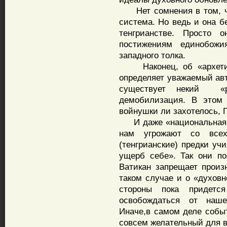
Нет сомнения в том, чт
система. Но ведь и она б
тенгрианстве. Просто
постижениям единобожи
западного толка.
Наконец, об «архетипе 
определяет уважаемый авт
существует некий «р
демобилизация. В этом 
войнушки ли захотелось, Г
И даже «национальная и
нам угрожают со все
(тенгрианские) предки уч
ущерб себе». Так они по
Ватикан запрещает произ
таком случае и о «духов
стороны пока придется
освобождаться от наше
Иначе,в самом деле событ
совсем желательный для в