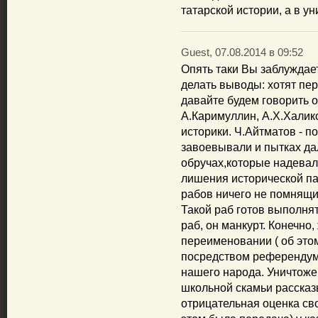
татарской истории, а в у
Guest, 07.08.2014 в 09:52
Опять таки Вы заблуждае
делать выводы: хотят пер
давайте будем говорить о
А.Каримуллин, А.Х.Халико
историки. Ч.Айтматов - п
завоевывали и пытках да
обручах,которые надевал
лишения исторической па
рабов ничего не помнящих:
Такой раб готов выполнят
раб, он манкурт. Конечно,
переименовании ( об этом
посредством референдума
нашего народа. Уничтожен
школьной скамьи рассказ
отрицательная оценка св