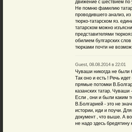
движение с шествием по 
Не помню фамилию татарс
проводившего анализ, из
тюрко-татарском яз. един
татарском можно изъясни
представителями тюркояз
обилием булгарских слов
тюрками почти не возмож
Guest, 08.08.2014 в 22:01
Чуваши никогда не были
Так оно и есть ! Речь иде
прямые потомки В.Болгар.
казанских татар. Чуваши 
Если , они и были каким 
В.Болгарией - это не знач
истории, иди и поучи. Дл
документ , что выше. А в
не надо здесь бредятину