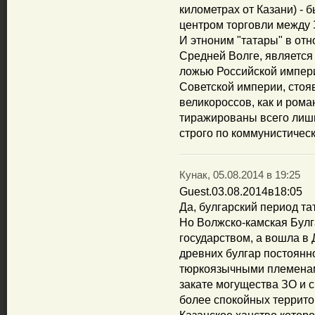
километрах от Казани) - 
центром торговли между 
И этноним "татары" в от
Средней Волге, являетс
ложью Российской импер
Советской империи, стоя
великороссов, как и рома
тиражированы всего лиш
строго по коммунистичес
Кунак, 05.08.2014 в 19:25
Guest.03.08.2014в18:05
Да, булгарский период та
Но Волжско-камская Бул
государством, а вошла в
древних булгар постоян
тюркоязычными племенам
закате могущества ЗО и с
более спокойных террито