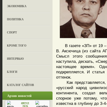
ЭКОНОМИКА
ПОЛИТИКА
СПОРТ
В газете «ЗП» от 19 – 2
КРОМЕ ТОГО
В. Аксючица (из сайта А
Смысл этого сообщения
ИНТЕРВЬЮ
наступила, дескать, «Сме
настоящее время». Одн
подкрепляется. И статья
БЛОГИ
оттенок.
Как представляется, ав
КАТАЛОГ САЙТОВ
«русский народ цивилиз
континента, создал ве
Архив новостей
спорное уже потому, чт
август
известна в глубину до 3-
2026