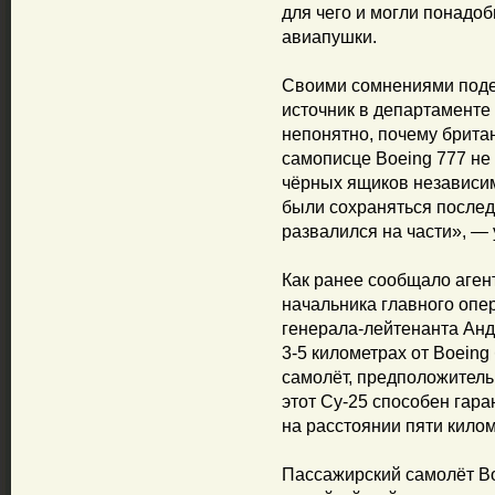
для чего и могли понадо
авиапушки.
Своими сомнениями поде
источник в департаменте
непонятно, почему британ
самописце Boeing 777 не
чёрных ящиков независим
были сохраняться последн
развалился на части», — 
Как ранее сообщало аген
начальника главного опе
генерала-лейтенанта Анд
3-5 километрах от Boein
самолёт, предположительн
этот Су-25 способен гар
на расстоянии пяти килом
Пассажирский самолёт B