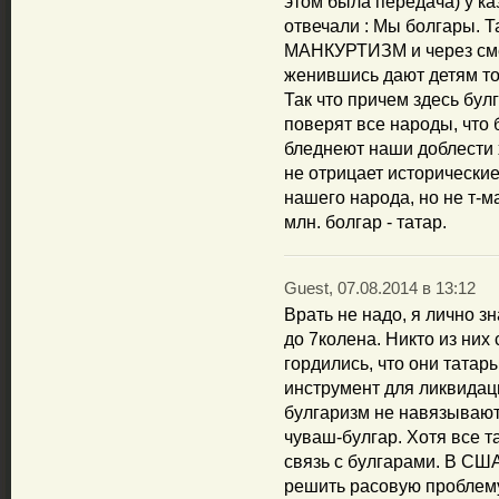
этом была передача) у ка
отвечали : Мы болгары. Т
МАНКУРТИЗМ и через сме
женившись дают детям тол
Так что причем здесь бул
поверят все народы, что 
бледнеют наши доблести 
не отрицает исторически
нашего народа, но не т-м
млн. болгар - татар.
Guest, 07.08.2014 в 13:12
Врать не надо, я лично з
до 7колена. Никто из них
гордились, что они татар
инструмент для ликвидац
булгаризм не навязывают
чуваш-булгар. Хотя все 
связь с булгарами. В США
решить расовую проблему