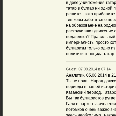
в деле уничтожения тата
татар в булгар ни одной 
решится, зато прибавится
тишковы заботятся о пере
на образование на родно
раскручивают движение си
подавляют? Правильный о
империалисты просто хотя
булгаризм только одно и
политики геноцида татар.
Guest, 07.08.2014 в 07:14
Аналитик, 05.08.2014 в 
Ты не прав ! Народ долже
периоды в нашей истории
Казанский период, Татарс
Вы так булгаристов ругае
Гали в парке тысячелетия
потомков очень важно зн
здесь необходимо , наконе