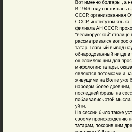
Вот именно болгары , а н
В 1946 году состоялась 
СССР, организованная О
СССР, институтом языка,
филиала АН СССР, прохо
"великорусской" столице 
рассматривался вопрос о
татар. Главный вывод нау
обнародованный нигде в 
ошеломляющим для прост
мифологии: татары, оказа
являются потомками и на
живущими на Волге уже бо
народом более древним, 
последней фразы на сесс
побаивались этой мысли. 
уйти.
На сессии было также уста
своему происхождению не
татарам, покорившим дре
жестоком XIII веке.