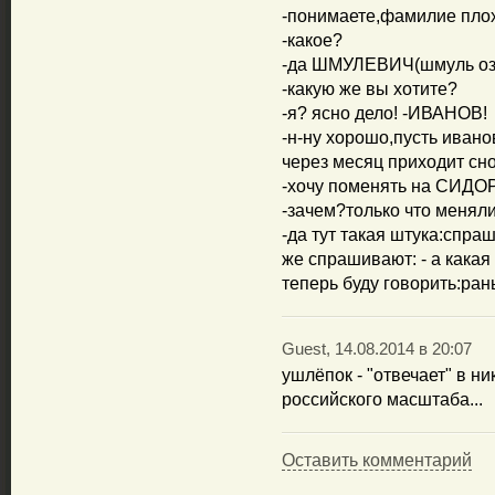
-понимаете,фамилие плох
-какое?
-да ШМУЛЕВИЧ(шмуль озн
-какую же вы хотите?
-я? ясно дело! -ИВАНОВ!
-н-ну хорошо,пусть иванов
через месяц приходит сно
-хочу поменять на СИДО
-зачем?только что меняли
-да тут такая штука:спр
же спрашивают: - а как
теперь буду говорить:р
Guest, 14.08.2014 в 20:07
ушлёпок - "отвечает" в ни
российского масштаба...
Оставить комментарий