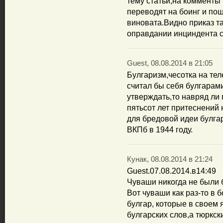
тему статьи,на комменты 
переводят на боинг и по
виновата.Видно приказ та
оправдании инциндента с
Guest, 08.08.2014 в 21:05
Булгаризм,чесотка на тел
считал бы себя булгарам
утверждать,то навряд ли
пятьсот лет притеснений 
для бредовой идеи булга
ВКПб в 1944 году.
Кунак, 08.08.2014 в 21:24
Guest.07.08.2014.в14:49
Чуваши никогда не были
Вот чуваши как раз-то в 
булгар, которые в своем
булгарских слов,а тюркс