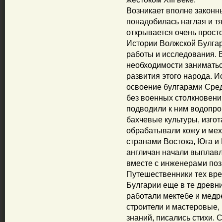
Возникает вполне законн
понадобилась наглая и тя
открывается очень просто
Истории Волжской Булга
работы и исследования. 
необходимости занимать
развития этого народа. И
освоение булгарами Сре
без военных столкновени
подводили к ним водопр
бахчевые культуры, изго
обрабатывали кожу и мех
странами Востока, Юга и
англичан начали выплавля
вместе с инженерами по
Путешественники тех вре
Булгарии еще в те древн
работали мектебе и медре
строители и мастеровые,
знаний, писались стихи. 