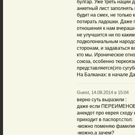
булгар. Уже треть нации д
анкетный лист заполнять 
будит на смех, не только
потирать ладошки. Даже 
отношения к нам вчераш
не улучшится ни по каким
подколониальным народом
сторонам, и задаваться 
кто мы. Ироническое отн
союза, особенно тюркояз
представляется(это сугуб
На Балканах: в начале Д
Guest, 14.08.2014 в 15:04
верно суть выразили :
даже если ПЕРЕИМЕНО
анекдот про еврея сходу 
приходит в паспорт.стол:
-можно поменяю фамили
-можно.а зачем?