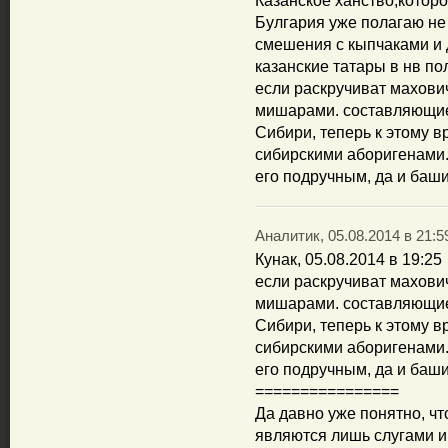
Казанское ханство,котор
Булгария уже полагаю не 
смешения с кыпчаками и 
казанские татары в нв по
если раскручиват махови
мишарами. составляющие 
Сибири, теперь к этому 
сибирскими аборигенами.
его подручным, да и баш
Аналитик, 05.08.2014 в 21:5
Кунак, 05.08.2014 в 19:25
если раскручиват махови
мишарами. составляющие 
Сибири, теперь к этому 
сибирскими аборигенами.
его подручным, да и баш
================
Да давно уже понятно, ч
являются лишь слугами 