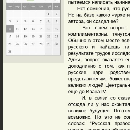
пытаемся написать начина
пон
втр
срд
чет
пят
суб
вск
Нет сомнения, что русск
Но на базе какого «архет
1
2
автора, он создал её?
3
4
5
6
7
8
9
Вот в чём вопрос. По
10
11
12
13
14
15
16
комплиментарны, тянутс
17
18
19
20
21
22
23
Обычно в этом месте вс
24
25
26
27
28
29
30
русского и найдешь та
31
результате трудов исслед
Аджи, вопрос оказался е
доподлинно о том, как п
русские цари родст
представителям божеств
великих людей Центральн
ещё до Ивана IV.
И, в связи со сказанн
отсюда ли у нас скрытая
великое будущее. Поэтом
возможно. Но это не со
словах: ”Русская право
идеалы духовного обновле