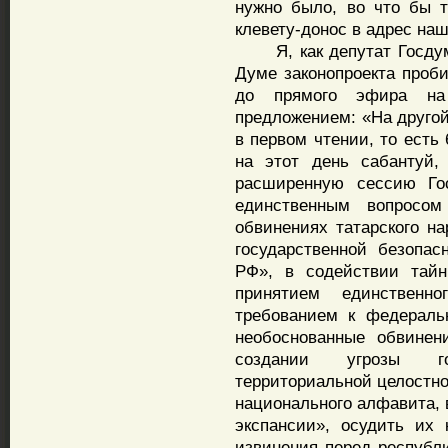
нужно было, во что бы т
клевету-донос в адрес наш
Я, как депутат Госдумы
Думе законопроекта проби
до прямого эфира на
предложением: «На другой
в первом чтении, то есть
на этот день сабантуй,
расширенную сессию Гос
единственным вопросом
обвинениях татарского на
государственной безопас
РФ», в содействии тайн
принятием единственн
требованием к федераль
необоснованные обвинен
создании угрозы го
территориальной целостно
национального алфавита, 
экспансии», осудить их
извинения перед республи