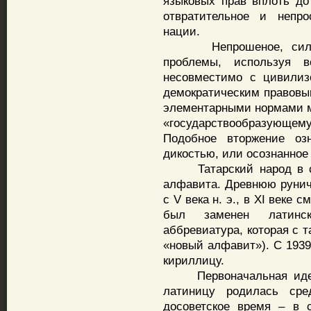
языковых прав вплоть до
отвратительное и непро
нации.
Непрошеное, силовое
проблемы, используя в
несовместимо с цивили
демократическим правовы
элементарными нормами мо
«государствообразующем
Подобное вторжение оз
дикостью, или осознанное
Татарский народ в св
алфавита. Древнюю руни
с V века н. э., в XI веке 
был заменен латинс
аббревиатура, которая с 
«новый алфавит»). С 1939
кириллицу.
Первоначальная идея п
латиницу родилась сре
досоветское время – в 