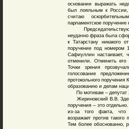
основании выражать нед
был лояльным к России,
считаю оскорбительн
парламентское поручение 
Председательствующий
неудачно фраза была сфор
к Татарстану никакого о
поручение под номером 1
Сафиуллин настаивает, 
отменили. Отменить его
Точки зрения прозвуча
голосование предложен
протокольного поручения 
образованию и делам нац
По мотивам – депутат Ж
Жириновский В.В. Здесь
поручения – это отдельно.
из-за того факта, что
возражает против такого 
Тем более обоснованно, р