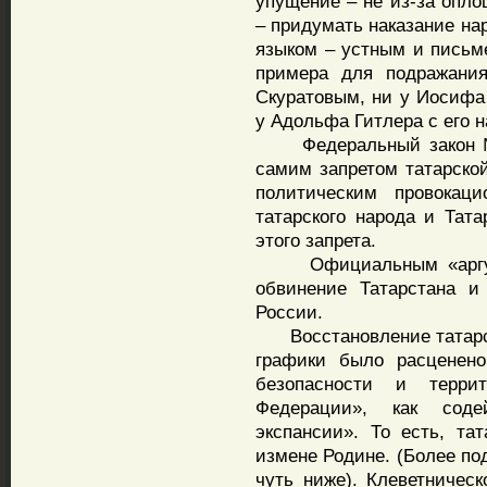
упущение – не из-за оплош
– придумать наказание на
языком – устным и письм
примера для подражани
Скуратовым, ни у Иосифа
у Адольфа Гитлера с его 
Федеральный закон № 
самим запретом татарско
политическим провокац
татарского народа и Та
этого запрета.
Официальным «аргумен
обвинение Татарстана и
России.
Восстановление татарск
графики было расценено
безопасности и террит
Федерации», как соде
экспансии». То есть, та
измене Родине. (Более по
чуть ниже). Клеветническ