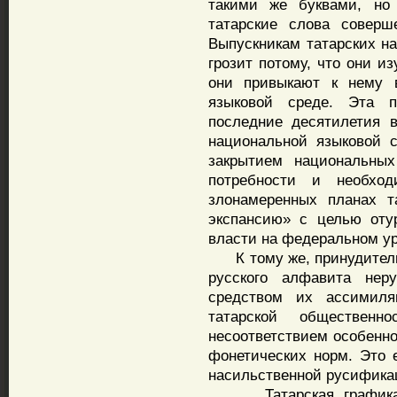
такими же буквами, но
татарские слова соверш
Выпускникам татарских н
грозит потому, что они и
они привыкают к нему 
языковой среде. Эта 
последние десятилетия 
национальной языковой 
закрытием национальны
потребности и необхо
злонамеренных планах т
экспансию» с целью оту
власти на федеральном ур
К тому же, принудитель
русского алфавита не
средством их ассимиля
татарской обществен
несоответствием особенно
фонетических норм. Это 
насильственной русифика
Татарская графика на