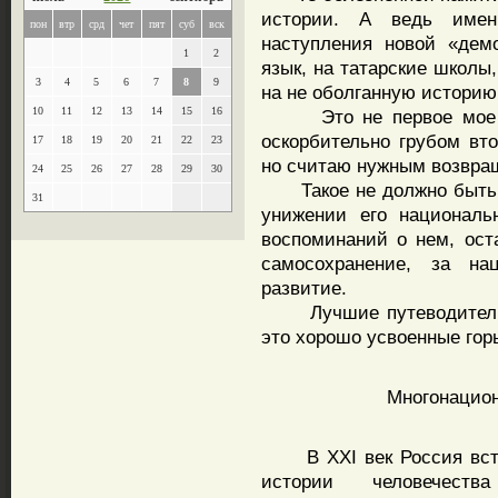
истории. А ведь имен
пон
втр
срд
чет
пят
суб
вск
наступления новой «дем
1
2
язык, на татарские школы
3
4
5
6
7
8
9
на не оболганную историю
10
11
12
13
14
15
16
Это не первое мое вы
оскорбительно грубом вт
17
18
19
20
21
22
23
но считаю нужным возвращ
24
25
26
27
28
29
30
Такое не должно быть з
31
унижении его националь
воспоминаний о нем, ост
самосохранение, за нац
развитие.
Лучшие путеводители в
это хорошо усвоенные гор
Многонацион
В XXI век Россия всту
истории человечест