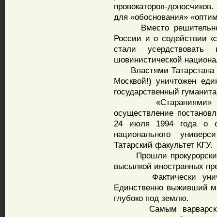
провокаторов-доносчиков.
для «обоснования» «опти
Вместо решительного 
России и о содействии «
стали усердствовать 
шовинистической национа
Властями Татарстана (п
Москвой!) уничтожен еди
государственный гуманита
«Стараниями» тольк
осуществление постановл
24 июля 1994 года о со
национального универ
Татарский факультет КГУ.
Прошли прокурорские п
высылкой иностранных пр
Фактически уничтоже
Единственно выживший маг
глубоко под землю.
Самым варварским, б