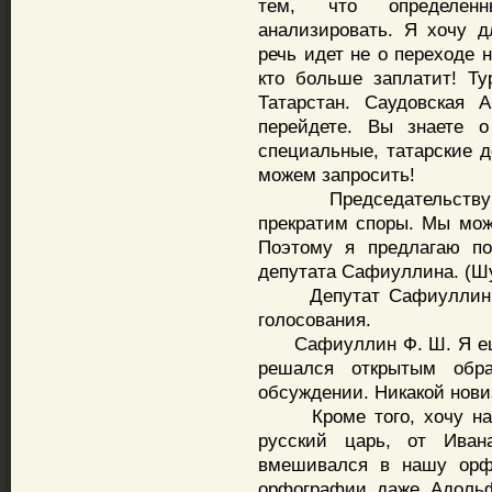
тем, что определенн
анализировать. Я хочу д
речь идет не о переходе 
кто больше заплатит! Ту
Татарстан. Саудовская 
перейдете. Вы знаете о
специальные, татарские д
можем запросить!
Председательствующи
прекратим споры. Мы мож
Поэтому я предлагаю по
депутата Сафиуллина. (Шу
Депутат Сафиуллин ещ
голосования.
Сафиуллин Ф. Ш. Я ещё 
решался открытым обр
обсуждении. Никакой нови
Кроме того, хочу напо
русский царь, от Иван
вмешивался в нашу орф
орфографии даже Адольф