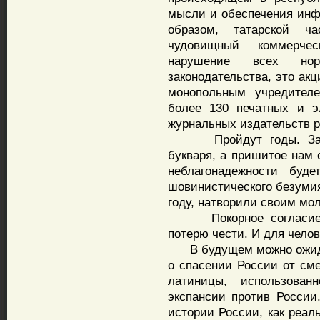
мысли и обеспечения инф
образом, татарской ча
чудовищный коммерче
нарушение всех норм
законодательства, это ак
монопольным учредител
более 130 печатных и э
журнальных издательств р
Пройдут годы. Забуде
букваря, а пришитое нам 
неблагонадежности буде
шовинистического безумия.
году, натворили своим м
Покорное согласие с 
потерю чести. И для челов
В будущем можно ожидат
о спасении России от сме
латиницы, использован
экспансии против России
истории России, как реал