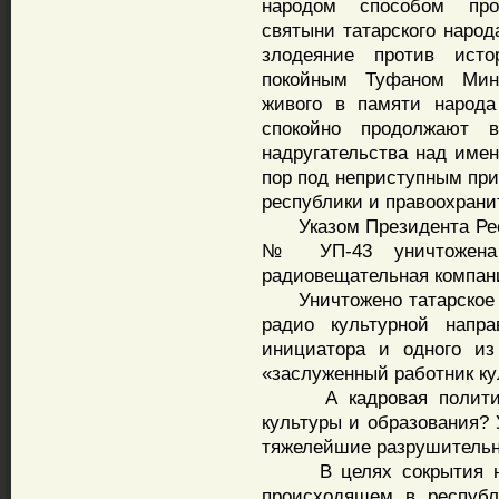
народом способом про
святыни татарского народ
злодеяние против исто
покойным Туфаном Мин
живого в памяти народа
спокойно продолжают 
надругательства над имен
пор под неприступным при
республики и правоохрани
Указом Президента Респ
№ УП-43 уничтожена Г
радиовещательная компани
Уничтожено татарское р
радио культурной напра
инициатора и одного из
«заслуженный работник ку
А кадровая политика 
культуры и образования? 
тяжелейшие разрушительн
В целях сокрытия неп
происходящем в республ