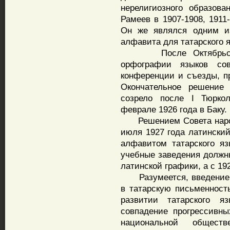
нерелигиозного образова
Рамеев в 1907-1908, 1911
Он же являлся одним из
алфавита для татарского я
После Октябрьской 
орфографии языков со
конференции и съезды, пр
Окончательное решение 
созрело после I Тюркол
феврале 1926 года в Баку.
Решением Совета народн
июля 1927 года латинск
алфавитом татарского я
учебные заведения должн
латинской графики, а с 19
Разумеется, введение С
в татарскую письменност
развитии татарского 
совпадение прогрессивн
национальной общест