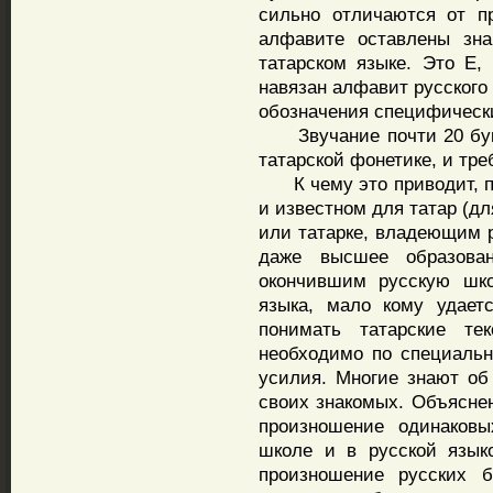
сильно отличаются от п
алфавите оставлены зна
татарском языке. Это Е,
навязан алфавит русского
обозначения специфически
Звучание почти 20 букв
татарской фонетике, и тре
К чему это приводит, по
и известном для татар (дл
или татарке, владеющим
даже высшее образова
окончившим русскую шко
языка, мало кому удает
понимать татарские те
необходимо по специальн
усилия. Многие знают об
своих знакомых. Объяснен
произношение одинаковы
школе и в русской язык
произношение русских б