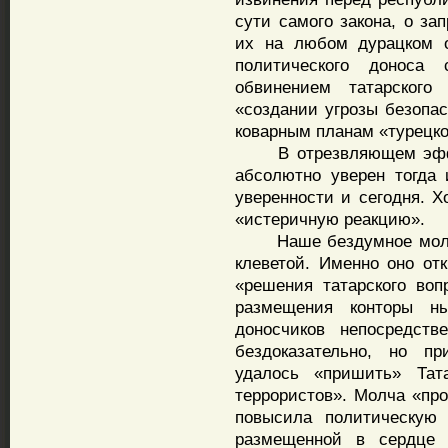
сути самого закона, о за
их на любом дурацком о
политического доноса 
обвинением татарского
«создании угрозы безопа
коварным планам «турецко
В отрезвляющем эффект
абсолютно уверен тогда
уверенности и сегодня. Х
«истеричную реакцию».
Наше бездумное молчан
клеветой. Именно оно о
«решения татарского воп
размещения конторы ны
доносчиков непосредств
бездоказательно, но п
удалось «пришить» Тата
террористов». Молча «про
повысила политическую 
размещенной в сердце р