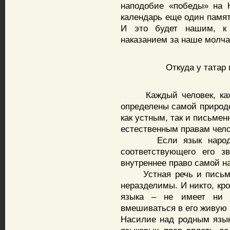
наподобие «победы» на 
календарь еще один памят
И это будет нашим, к
наказанием за наше молча
Откуда у татар
Каждый человек, кажды
определены самой природо
как устным, так и письме
естественным правам чело
Если язык народу д
соответствующего его з
внутреннее право самой на
Устная речь и письменн
неразделимы. И никто, кр
языка – не имеет ни ю
вмешиваться в его живую 
Насилие над родным язык