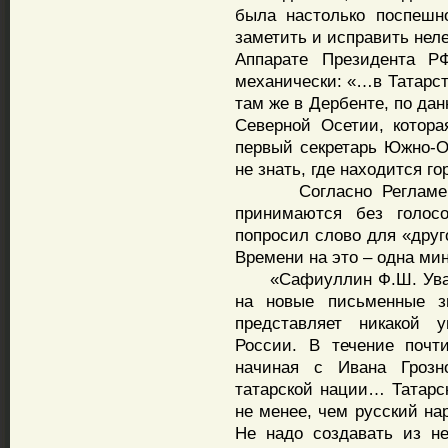
была настолько поспешно
заметить и исправить нел
Аппарате Президента Р
механически: «…в Татарст
там же в Дербенте, по да
Северной Осетии, котор
первый секретарь Южно-О
не знать, где находится го
Согласно Регламенту 
принимаются без голосо
попросил слово для «друг
Времени на это – одна мин
«Сафиуллин Ф.Ш. Уважа
на новые письменные з
представляет никакой у
России. В течение почт
начиная с Ивана Грозн
татарской нации… Татарс
не менее, чем русский на
Не надо создавать из не