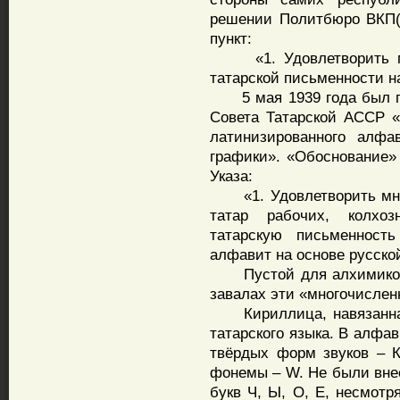
решении Политбюро ВКП(б
пункт:
«1. Удовлетворить про
татарской письменности н
5 мая 1939 года был по
Совета Татарской АССР «
латинизированного алфа
графики». «Обоснование» 
Указа:
«1. Удовлетворить мног
татар рабочих, колхоз
татарскую письменност
алфавит на основе русско
Пустой для алхимиков о
завалах эти «многочислен
Кириллица, навязанная 
татарского языка. В алфа
твёрдых форм звуков – К
фонемы – W. Не были внес
букв Ч, Ы, О, Е, несмотр