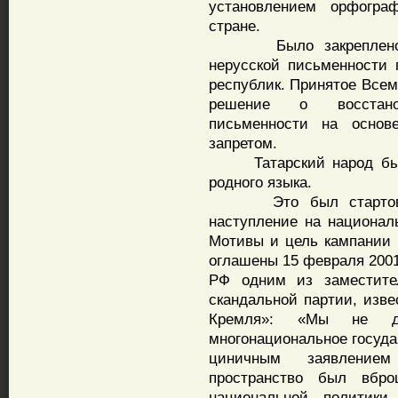
установлением орфогра
стране.
Было закреплено гос
нерусской письменности 
республик. Принятое Всем
решение о восстано
письменности на основ
запретом.
Татарский народ был 
родного языка.
Это был стартовый з
наступление на национал
Мотивы и цель кампании 
оглашены 15 февраля 2001
РФ одним из заместите
скандальной партии, изве
Кремля»: «Мы не д
многонациональное госуда
циничным заявление
пространство был вбро
национальной политики 