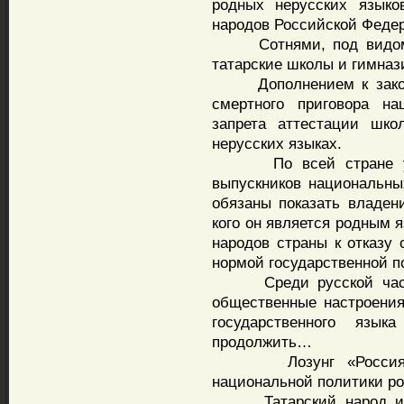
родных нерусских языко
народов Российской Феде
Сотнями, под видом «
татарские школы и гимнази
Дополнением к закону
смертного приговора н
запрета аттестации шко
нерусских языках.
По всей стране уста
выпускников национальн
обязаны показать владен
кого он является родным 
народов страны к отказу 
нормой государственной п
Среди русской части 
общественные настроения 
государственного язык
продолжить…
Лозунг «Россия – д
национальной политики ро
Татарский народ и Ре