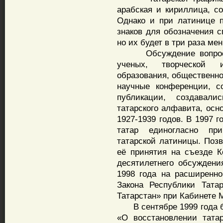
арабская и кириллица, со
Однако и при латинице п
знаков для обозначения с
но их будет в три раза ме
Обсуждение вопроса о
ученых, творческой и
образования, общественно
научные конференции, с
публикации, создавал
татарского алфавита, осн
1927-1939 годов. В 1997 
татар единогласно пр
татарской латиницы. Поз
её принятия на съезде К
десятилетнего обсужден
1998 года на расширенн
Закона Республики Тата
Татарстан» при Кабинете 
В сентябре 1999 года бы
«О восстановлении тата