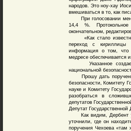
народов. Это ноу-хау Иос
вмешиваться в то, как пис
При голосовании меня п
14,4 %. Протокольно
окончательном, редактиров
«Как стало известно, 
переход с кириллицы 
информация о том, что 
медресе обеспечивается и
Указанное создает с
национальной безопаснос
Прошу дать поручение 
безопасности, Комитету Г
науке и Комитету Госуда
разобраться в сложивш
депутатов Государственно
Депутат Государственной 
Как видим, Дербент уже
уточнили, где он находит
поручения Чехоева «там 