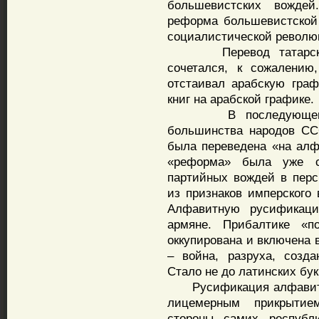
большевистских вождей
реформа большевистской
социалистической револю
Перевод татарской 
сочетался, к сожалению
отстаивал арабскую граф
книг на арабской графике.
В последующем, в 1
большинства народов ССС
была переведена «на алф
«реформа» была уже с
партийных вождей в пер
из признаков имперского
Алфавитную русификац
армяне. Прибалтике «п
оккупирована и включена 
– война, разруха, созд
Стало не до латинских бу
Русификация алфавитов
лицемерным прикрытие
стороны самих республ