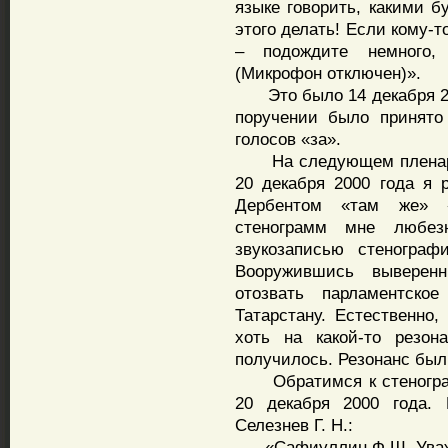
языке говорить, какими б
этого делать! Если кому-
– подождите немного,
(Микрофон отключен)».
Это было 14 декабря 20
поручении было принято
голосов «за».
На следующем пленарно
20 декабря 2000 года я 
Дербентом «там же» «
стенограмм мне любез
звукозаписью стенограф
Вооружившись выверен
отозвать парламентско
Татарстану. Естественно,
хоть на какой-то резо
получилось. Резонанс был
Обратимся к стенограмм
20 декабря 2000 года. 
Селезнев Г. Н.:
«Сафиуллин Ф.Ш. Уважае