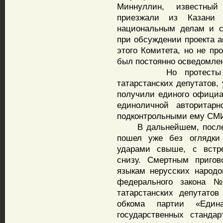
Миннуллин, известный
приезжали из Казани
национальным делам и с
при обсуждении проекта а
этого Комитета, но не пр
был постоянно осведомлен
Но протесты парла
татарстанских депутатов,
получили единого официа
единоличной авторитарн
подконтрольными ему СМ
В дальнейшем, после за
пошел уже без оглядк
ударами свыше, с встр
снизу. Смертным приго
языкам нерусских народо
федерального закона 
татарстанских депутатов
обкома партии «Един
государственных станда