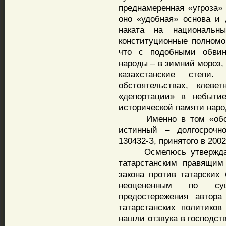
преднамеренная «угроза»
оно «удобная» основа и
наката на национальн
конституционные полномо
что с подобными обвин
народы – в зимний мороз, 
казахстанские степи
обстоятельствах, клеве
«депортации» в небытие
исторической памяти наро
Именно в том «обосно
истинный – долгосроч
130432-З, принятого в 2002
Осмелюсь утверждать,
татарстанским правящим
закона против татарских
неоцененным по сущ
предостережения автора
татарстанских политиков
нашли отзвука в господст