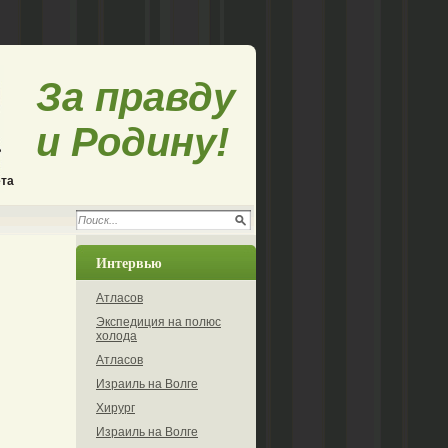
За правду
и Родину!
ета
Интервью
Атласов
Экспедиция на полюс
холода
Атласов
Израиль на Волге
Хирург
Израиль на Волге