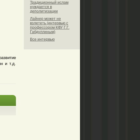
Традиционный ислам
нуждается в
деполитизации
Лайнер может не
взлететь (интервью с
профессором КФУ Г.Г.
Габдуллиным)
Все интервью
развитие
н и т.д.