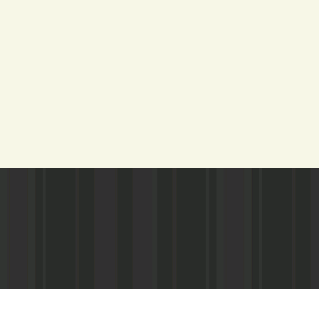
Адрес редакции:
Газета зарегистариорвана Министе