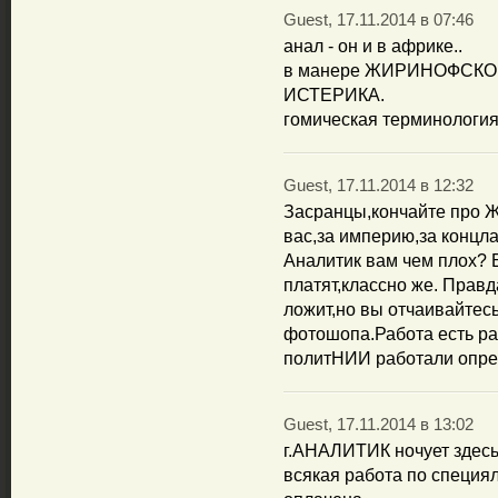
Guest, 17.11.2014 в 07:46
анал - он и в африке..
в манере ЖИРИНОФСКО
ИСТЕРИКА.
гомическая терминология
Guest, 17.11.2014 в 12:32
Засранцы,кончайте про Ж
вас,за империю,за концл
Аналитик вам чем плох? Б
платят,классно же. Правд
ложит,но вы отчаивайтес
фотошопа.Работа есть р
политНИИ работали опре
Guest, 17.11.2014 в 13:02
г.АНАЛИТИК ночует здесь 
всякая работа по специя