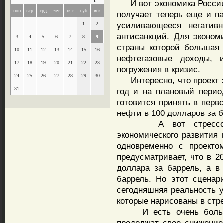
И вот экономика России
пон
втр
срд
чет
пят
суб
вск
получает теперь еще и п
усиливающееся негатив
1
2
антисанкций. Для эконом
3
4
5
6
7
8
9
страны которой большая 
10
11
12
13
14
15
16
нефтегазовые доходы, 
17
18
19
20
21
22
23
погружения в кризис.
24
25
26
27
28
29
30
Интересно, что проект з
31
год и на плановый перио
готовится принять в перв
нефти в 100 долларов за 
А вот стрессовый с
экономического развития 
одновременно с проекто
предусматривает, что в 2
доллара за баррель, а в
баррель. Но этот сценари
сегодняшняя реальность у
которые нарисованы в стр
И есть очень большая
продолжат свое снижение