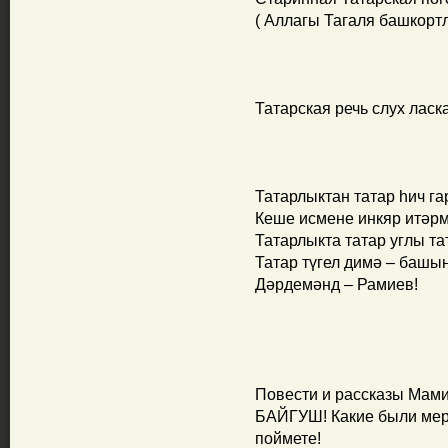
( Аллагы Тагаля башкорт
Татарская речь слух ласка
Татарлыктан татар һич га
Кеше исмене инкяр итәрм
Татарлыкта татар углы т
Татар түгел димә – башы
Дәрдемәнд – Рамиев!
Повести и рассказы Мами
БАЙГУШ! Какие были мер
поймете!