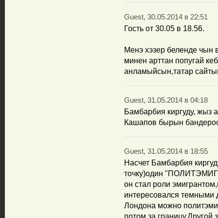
Guest, 30.05.2014 в 22:51
Гость от 30.05 в 18.56.
Менэ хэзер беленде чын 
минен арттан попугай кеб
анламыйсын,татар сайтын
Guest, 31.05.2014 в 04:18
Бамбарбия киргуду, жыз 
Кашапов бырын бандерос
Guest, 31.05.2014 в 18:55
Насчет Бамбарбия киргуд
точку)один "ПОЛИТЭМИГР
он стал роли эмигрантом,
интересовался темными д
Лондона можно политэми
потом за границу.Другой