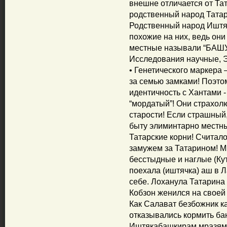
внешне отличается от Тат
родственный народ Татар
Родственный народ Иштя
похожие на них, ведь они
местные называли “БАШУГ
Исследования научные, 
• Генетического маркера – кода, Иштякабашкир! Спрятаны в Уфе за семью замками! Поэтому тщательно скрывают свою идентичность с Хантами - Остяками! Посмотрите на М. Рахимова, “мордатый”! Они страхолюды, становится ясно, особенно в старости! Если страшный, значит Иштякабашкир, определяется в быту элиминтарно местными! Если симпатичная, ищите Татарские корни! Считалось престижным у Иштячек быть замужем за Татарином! Многие Иштячки слабоватые на п.. ок, бесстыдные и наглые (Кутлякляр)! Пример. К А. Галимому поехала (иштячка) аш в Латвию, где служил, и женила - таки на себе. Лоханула Татарина глупого, чтобы жить безбедно! А вот Кобзон женился на своей еврейке! Если бы Айдар знал историю. Как Салават безбожник казнил Татар с семьями, за то, что отказывались кормить бандитов, отдавать лошадей Иштякабашкирам мразям! Всех тех, которые не хотели принять участие в бунте, Салават убивал самым бесчеловечным образом: вешал, сжигал, загоняя в избы, не щадя ни пола, ни возраста! Тех, которые выскакивали из пламени, Салаватовы башкиры прикалывали пиками! Принуждал Татар выступать с оружием против Русских служилых! Уфа город, как Севастополь - Русской славы, основанный Татарами по приказу Грозного! Для защиты Русских, Татар и другие народы от бандитов Иштякабашкир! Салават – Бандэровец напал на Уфимскую крепость! Очень хотел изувер бандит Салават с башкирами вырезать всех жителей, ограбить и сжечь! Банда башкир с Салаватом была разбита Русскими и Татарским ополчением у стен Уфы! Салават трусливо бежал, бросив свою банду! Салавата бандита с награбленным золотом поймали Татары. Он даже с испугу «обмочился»! И сдали Русским солдатам! Хотел сдриснуть к киргизам! Так же, как башкир, сын Муртазы, скрылся за бугром с награбленными миллионами! Надо чтобы депортировали его в Уфу для суда! Так певец Шарль Азнаур, Армянин по происхождению житель Франции. Болеет за футбольный клуб Арарат, славный сын Армянского народа! А ты предатель Татарин, Айдар Галимов, болеешь за ХК. Салават, который был злодеем, палачом, Русского, Татарского и Финоугорских народов! Хотя там нет даже хоккеистов башкир! Депутатом стал благодаря Татарам! И не догадался, потребовать в республике, восстановить татарский канал до сих пор! Теперь “президенту” не обязательно знать (башкирский) искусственный язык! «Кутне кашый башладылар!» Теперь они снова стали заигрывать с Татарами, чтобы удержаться у власти! Хотя башкиры выступили против третьего государственного Татарского языка. Возьмите Швейцарию, Крым, там три языка государственных! М.Рахимов (сказал, бук чайнамагыз Татар теле белян)! Этот наглец издеваясь, асфальт прокладывал только к (ишбашкирским) деревням! Благоустраивал, строил садики, клубы, школы – демонстративно, башкирам! Выискивал, привозил со всего бывшего СССР башкир и давал всем квартиры и коттеджи! Бесплатно за счет Русских Татар и других народов! Поселял их вокруг Уфы! И сделал башкирский пояс вокруг Русско - Татарского города! Препятствовал для поселения отставных Русских офицеров с семьями в республике! Хотя древний след славян имеется на Урале! Надо помнить, при царе Русские, Татары служили по 25 лет! Татары «легирующий» элемент в России! Наполеон не зря сказал, поскреби Русского, выскрибиш Татарина! Русские Татары и другие народы до сих пор в деревнях в дождь грязь, ходят в резиновых сапогах! Финансировались не башкирские районы демонстративно, нагло по «остаточному» принципу! Татары по численности после Русских на втором месте. Башкир же четыреста с небольшим тыс. Пройдитесь по Уфе не увидите мордатых «Иштякабашкир»! Поэт, Тукай, приехав, в Уфу в прошлом веке не встретил ни одного башкира оставил бессмертные письменные воспоминания! Или посмотрите, даже сейчас на хоккее редко увидишь Иштякабашкир с лисьими хвостами! На трибунах сидят Русскоязычные Уфимцы! В под танцовках поддержки выступают Русские и Татарские красавицы! Башкуртоведы занимались наглой фальсификацией истории с подачи бюджетных денег Муртазой! Так “п