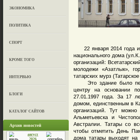
ЭКОНОМИКА
ПОЛИТИКА
СПОРТ
22 января 2014 года ис
национального дома (ул.К
КРОМЕ ТОГО
организаций: Всетатарски
молодежи «Азатлык», го
татарских мурз (Татарское
ИНТЕРВЬЮ
Это здание было пере
центру на основании по
БЛОГИ
27.01.1997 года. За 17 
домом, единственным в К
организаций. Тут можно
КАТАЛОГ САЙТОВ
Альметьевска и Чистопо
Австралии. Татары со вс
Архив новостей
чтобы отметить День Па
август
дома татары выходят на 
2026