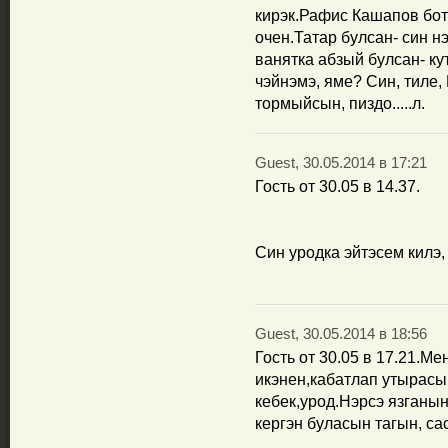
кирэк.Рафис Кашапов бот
очен.Татар булсан- син н
ванятка абзый булсан- к
чэйнэмэ, яме? Син, тиле
тормыйсын, пиздо.....л.
Guest, 30.05.2014 в 17:21
Гость от 30.05 в 14.37.
Син уродка эйтэсем килэ, 
Guest, 30.05.2014 в 18:56
Гость от 30.05 в 17.21.М
икэнен,кабатлап утырасы
кебек,урод.Нэрсэ язганы
кергэн буласын тагын, са