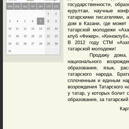
государственности, обра
пон
втр
срд
чет
пят
суб
вск
курултаи, научные конф
1
2
татарскими писателями, 
3
4
5
6
7
8
9
дом в Казани, где может
татарской молодежи «Аз
10
11
12
13
14
15
16
клуб «Фикер», «Киноклуб»
17
18
19
20
21
22
23
В 2012 году СТМ «Азат
24
25
26
27
28
29
30
татарской молодежи!
31
Продажу дома, кото
национального возрожде
образование, язык, ра
татарского народа. Бра
сплоченным и единым на
возрождения Татарского 
у татар, у которых болит 
образование, за татарский
Карта 