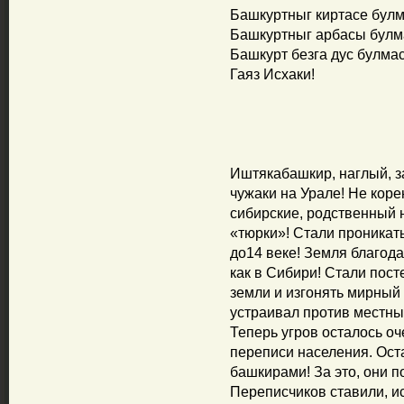
Башкуртныг киртасе бул
Башкуртныг арбасы булм
Башкурт безга дус булмас
Гаяз Исхаки!
Иштякабашкир, наглый, 
чужаки на Урале! Не коре
сибирские, родственный 
«тюрки»! Стали проникать
до14 веке! Земля благода
как в Сибири! Стали пос
земли и изгонять мирный
устраивал против местны
Теперь угров осталось о
переписи населения. Ост
башкирами! За это, они 
Переписчиков ставили, и