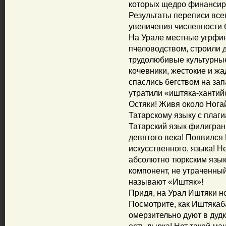
которых щедро финансиро
Результаты переписи все
увеличения численности 
На Урале местные угрфи
пчеловодством, строили 
трудолюбивые культурны
кочевники, жестокие и ж
спаслись бегством на запа
утратили «иштяка-хантий
Остяки! Живя около Ногай
Татарскому языку с плаги
Татарский язык филигранн
девятого века! Появился
искусственного, языка! 
абсолютно тюркским язы
компонент, не утраченный
называют «Иштяк»!
Придя, на Урал Иштяки но
Посмотрите, как Иштякаб
омерзительно дуют в дудк