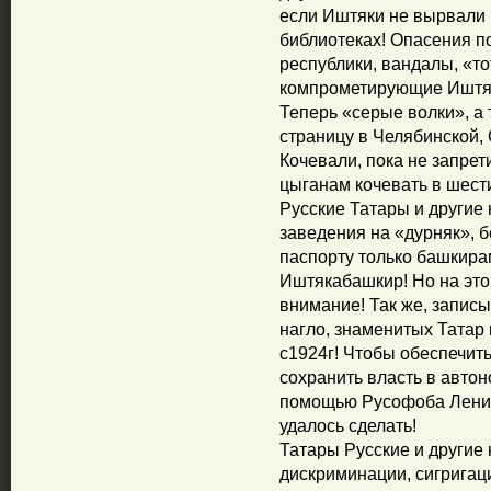
если Иштяки не вырвали к
библиотеках! Опасения п
республики, вандалы, «т
компрометирующие Иштяк
Теперь «серые волки», а
страницу в Челябинской,
Кочевали, пока не запре
цыганам кочевать в шест
Русские Татары и другие
заведения на «дурняк», 
паспорту только башкира
Иштякабашкир! Но на это
внимание! Так же, записы
нагло, знаменитых Татар
с1924г! Чтобы обеспечит
сохранить власть в автон
помощью Русофоба Ленина
удалось сделать!
Татары Русские и другие
дискриминации, сигригац