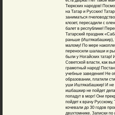
есть дырка! Нет такой ма
Тюркских народов! Посмо
на Татар и Русских! Татар
заниматься пчеловодством
клозет, пересадили с ол
балет в республике! Пере
Татарский праздник «Саба
раньше (Иштякабашкир), 
малому! По мере накопле
переносили шалаши и ры
были у Ногайских татар! 
Советской власти, как в
грамотный народ! Постан
учебные заведения! Не о
образовании, платили сти
уши Иштякабашкир! И не 
ишбашкир не пойдет делат
попадут в морг! Они прек
пойдет к врачу Русскому
кочевали до 30 годов про
двухтомнике. Записки по