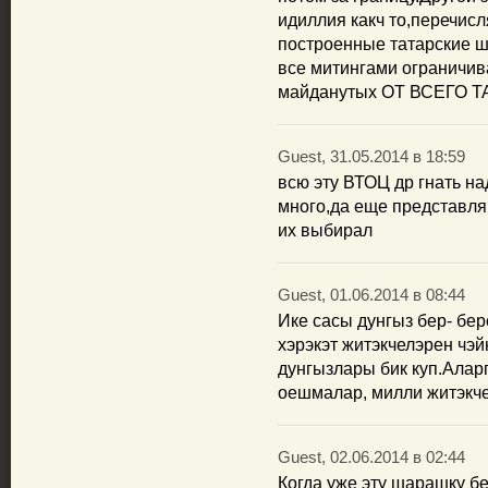
идиллия какч то,перечисл
построенные татарские 
все митингами ограничив
майданутых ОТ ВСЕГО 
Guest, 31.05.2014 в 18:59
всю эту ВТОЦ др гнать на
много,да еще представляю
их выбирал
Guest, 01.06.2014 в 08:44
Ике сасы дунгыз бер- бер
хэрэкэт житэкчелэрен чэй
дунгызлары бик куп.Аларг
оешмалар, милли житэкче
Guest, 02.06.2014 в 02:44
Когда уже эту шарашку б