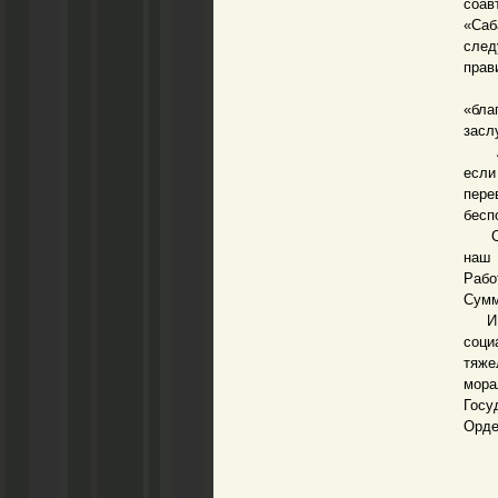
соав
«Саб
след
прав
Да,
«бла
засл
А юб
если
пере
бесп
Сейч
наш 
Рабо
Сумм
И на
соци
тяже
мора
Госу
Орде