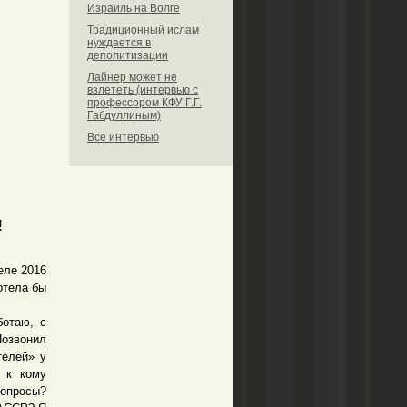
Израиль на Волге
Традиционный ислам
нуждается в
деполитизации
Лайнер может не
взлететь (интервью с
профессором КФУ Г.Г.
Габдуллиным)
Все интервью
!
еле 2016
отела бы
отаю, с
Позвонил
телей» у
, к кому
вопросы?