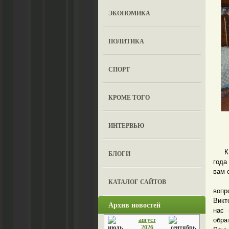
ЭКОНОМИКА
ПОЛИТИКА
СПОРТ
КРОМЕ ТОГО
ИНТЕРВЬЮ
К ва
БЛОГИ
года
вам 
КАТАЛОГ САЙТОВ
На д
вопр
Викт
Архив новостей
нас 
август
обра
2026