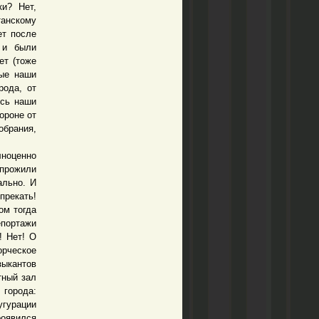
ки? Нет,
анскому
ет после
к и были
ет (тоже
ные наши
рода, от
ись наши
ороне от
обрания,
лноценно
 прожили
ально. И
прекать!
ом тогда
епортажи
! Нет! О
орческое
зыкантов
тный зал
 города:
угурации
роявился