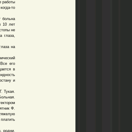
е работы
когда-то
 больна
я 10 лет
стопы не
а глаза,
лаза на
нический
 Все его
дается в
лидность
рстану и
. Тукая.
ольная.
тектором
ятник Ф.
тяжелую
 платить
, родни.