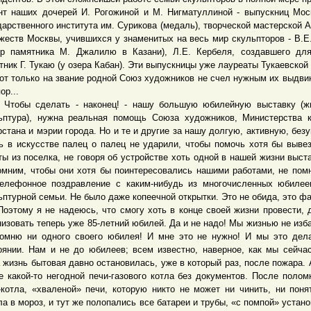
нт наших дочерей И. Рогожиной и М. Нигматуллиной - выпускниц Мос
дарственного института им. Сурикова (медаль), творческой мастерской 
жеств Москвы, учившихся у знаменитых на весь мир скульпторов - В.Е
ор памятника М. Джалилю в Казани), Л.Е. Кербеля, создавшего дл
тник Г. Тукаю (у озера Кабан). Эти выпускницы уже лауреаты Тукаевской
только на звание родной Союз художников не счел нужным их выдвин
пор...
ы сделать - наконец! - нашу большую юбилейную выставку (жи
ьптура), нужна реальная помощь Союза художников, Министерства 
рстана и мэрии города. Но и те и другие за нашу долгую, активную, без
ь в искусстве палец о палец не ударили, чтобы помочь хотя бы выве
ты из поселка, не говоря об устройстве хоть одной в нашей жизни выст
омним, чтобы они хотя бы поинтересовались нашими работами, не пом
елефонное поздравление с каким-нибудь из многочисленных юбиле
ьптурной семьи. Не было даже копеечной открытки. Это не обида, это фа
ому я не надеюсь, что смогу хоть в конце своей жизни провести, 
низовать теперь уже 85-летний юбилей. Да и не надо! Мы жизнью не изб
омню ни одного своего юбилея! И мне это не нужно! И мы это дел
оянии. Нам и не до юбилеев; всем известно, наверное, как мы сейча
 жизнь бытовая давно остановилась, уже в который раз, после пожара. 
е какой-то негодной печи-газового котла без документов. После полом
-котла, «хваленой» печи, которую никто не может ни чинить, ни поня
ла в мороз, и тут же полопались все батареи и трубы, «с помпой» устан