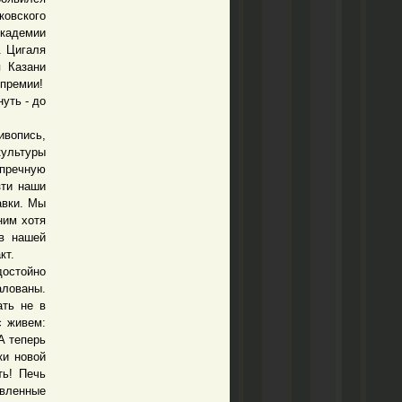
ковского
Академии
. Цигаля
я Казани
 премии!
уть - до
вопись,
культуры
упречную
зти наши
авки. Мы
ним хотя
ев нашей
кт.
достойно
алованы.
ать не в
с живем:
А теперь
ки новой
ть! Печь
овленные