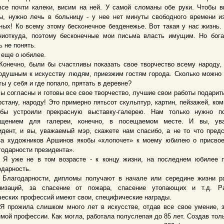
се почти калеки, висим на ней. У самой сломаны обе руки. Чтобы 
ы, нужно лечь в больницу - у нее нет минуты свободного времени из
ных! Ко всему этому бесконечное безденежье. Вот такая у нас жизнь
ниоткуда, поэтому бесконечные мои письма власть имущим. Но бог
ь не понять.
ще о юбилее.
чно, были бы счастливы показать свое творчество всему народу,
одушным к искусству людям, приезжим гостям города. Сколько можно
ты у себя и где попало, прятать в деревне?
огласны и готовы все свое творчество, лучшие свои работы подарить
рстану, народу! Это примерно пятьсот скульптур, картин, пейзажей, ком
ы устроили прекрасную выставку-галерею. Нам только нужно п
ещением для галереи, конечно, в посещаемом месте. И вы, ув
идент, и вы, уважаемый мэр, скажете нам спасибо, а не то что пред
а художников Аршинов якобы «хлопочет» к моему юбилею о присво
годарности президента».
е не в том возрасте - к концу жизни, на последнем юбилее п
одарность.
одарности, дипломы получают в начале или середине жизни ра
низаций, за спасение от пожара, спасение утопающих и т.д. Ра
ческих профессий имеют свои, специфические награды.
ожила слишком много лет в искусстве, отдав все свое умение, з
мой профессии. Как могла, работала полуслепая до 85 лет. Создав толь