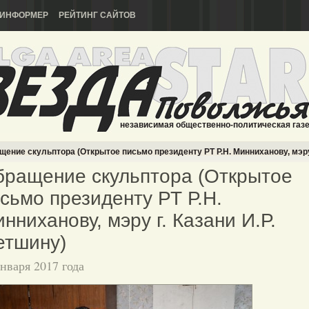
ИНФОРМЕР
РЕЙТИНГ САЙТОВ
независимая общественно-политическая газ
ение скульптора (Открытое письмо президенту РТ Р.Н. Минниханову, мэру 
ращение скульптора (Открытое
сьмо президенту РТ Р.Н.
нниханову, мэру г. Казани И.Р.
етшину)
января 2017 года