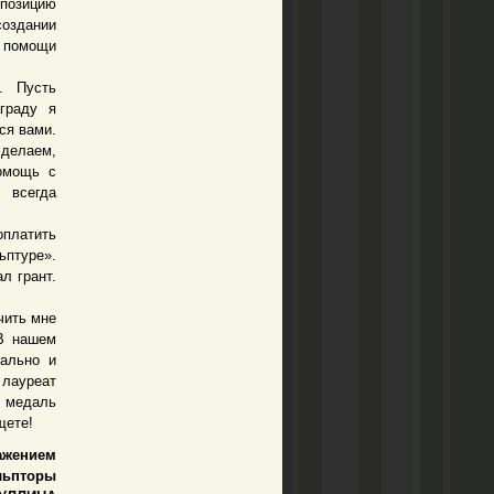
позицию
создании
о помощи
 Пусть
граду я
ся вами.
делаем,
омощь с
 всегда
оплатить
ьптуре».
л грант.
чить мне
 В нашем
иально и
 лауреат
и медаль
щете!
ажением
льпторы