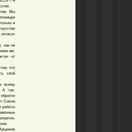
ТАССР? Я
этом.
гим. Мы
мпозиции
только и
скусстве
пятисот
, как ни
емии им.
гли - от
том, что
сь свой
.
о всему
 А так:
 обратно
от Союза
и работы
тавочных
атратно,
озок.
 Аршинов