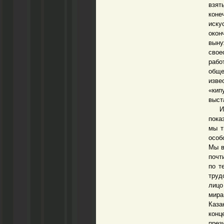
взят
коне
иску
окон
выну
свое
рабо
обще
изве
«кип
выст
И мы
пока
мы т
особ
Мы в
почт
по т
труд
лицо
мира
Каза
конц
през