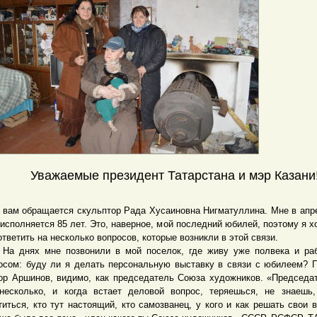
Уважаемые президент Татарстана и мэр Казани
м обращается скульптор Рада Хусаиновна Нигматуллина. Мне в апр
 исполняется 85 лет. Это, наверное, мой последний юбилей, поэтому я х
ответить на несколько вопросов, которые возникли в этой связи.
нях мне позвонили в мой поселок, где живу уже полвека и раб
осом: буду ли я делать персональную выставку в связи с юбилеем? 
ор Аршинов, видимо, как председатель Союза художников. «Председа
несколько, и когда встает деловой вопрос, теряешься, не знаешь
титься, кто тут настоящий, кто самозванец, у кого и как решать свои 