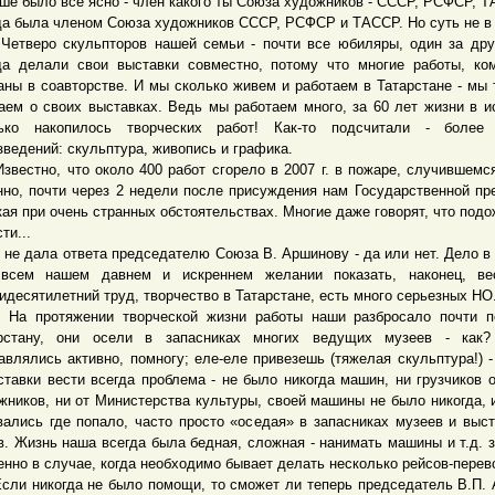
ше было все ясно - член какого ты Союза художников - СССР, РСФСР, 
да была членом Союза художников СССР, РСФСР и ТАССР. Но суть не в 
еро скульпторов нашей семьи - почти все юбиляры, один за дру
да делали свои выставки совместно, потому что многие работы, ко
аны в соавторстве. И мы сколько живем и работаем в Татарстане - мы 
аем о своих выставках. Ведь мы работаем много, за 60 лет жизни в и
ько накопилось творческих работ! Как-то подсчитали - более 
зведений: скульптура, живопись и графика.
стно, что около 400 работ сгорело в 2007 г. в пожаре, случившемся
нно, почти через 2 недели после присуждения нам Государственной пр
укая при очень странных обстоятельствах. Многие даже говорят, что подож
ти...
 дала ответа председателю Союза В. Аршинову - да или нет. Дело в 
всем нашем давнем и искреннем желании показать, наконец, ве
идесятилетний труд, творчество в Татарстане, есть много серьезных НО
протяжении творческой жизни работы наши разбросало почти п
рстану, они осели в запасниках многих ведущих музеев - как?
авлялись активно, помногу; еле-еле привезешь (тяжелая скульптура!) -
ставки вести всегда проблема - не было никогда машин, ни грузчиков 
жников, ни от Министерства культуры, своей машины не было никогда, 
вались где попало, часто просто «оседая» в запасниках музеев и выс
в. Жизнь наша всегда была бедная, сложная - нанимать машины и т.д. з
енно в случае, когда необходимо бывает делать несколько рейсов-перев
 никогда не было помощи, то сможет ли теперь председатель В.П.