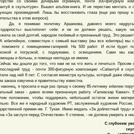
торстве со своими дочерьми огромную, почти 300-фигурную ком
антуй в скульптуре». Вышел альбом-книга. И не перестаю мечтать о 
ующих произведений. Лишь бы восстановить глаза (еще раз прошу 
ительства в этом вопросе).
 я понимаю политику Аршинова, давнего моего недруга.
годарность» выхлопочет себе: и не он должен решать, какую на
ужила за свой долгий, народом любимый и признанный труд. Это решает
илейную, совместную с семьей выставку (мы все юбиляры) мы с
 поможете с помещением-галереей. На 500 работ. И если будет п
возкой и погрузкой, с подиумами, с освещением. Сами мы как
омощны и больны, и помощи ниоткуда не имеем.
ас мы дошли до того, что нам не на что жить и лечиться. Просим 
последний труд - почти 300-фигурную композицию «Сабантуй в скул
тали над ней 8 лет. С согласия министра культуры, который даже обеща
а заказа озвучена и правительству известна.
конец, я просила и еще раз прошу к своему 85-летнему юбилею пору
альный заказ - давно всеми признанную работу «Галиаскар Камал».
лом положении, чтобы поддержать небольшой остаток жизни матер
льно. Все же я народный художник РТ, заслуженный художник России,
дарственной премии им. Г. Тукая. Имею медаль «За доблестный труд» 
на «За заслуги перед Отечеством» II степени, - не должна умереть в ни
С глубоким ув
ску