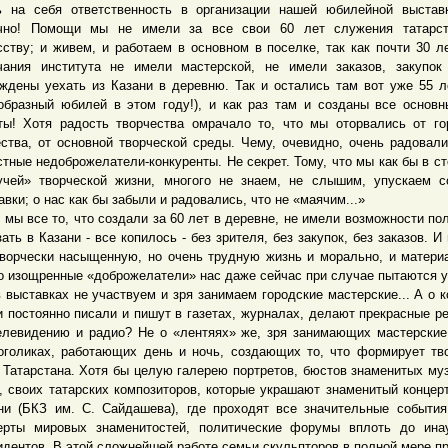
ь на себя ответственность в организации нашей юбилейной выстав
чно! Помощи мы не имели за все свои 60 лет служения татарст
сству; и живем, и работаем в основном в поселке, так как почти 30 л
чания института не имели мастерской, не имели заказов, закупо
ждены уехать из Казани в деревню. Так и остались там вот уже 55 л
образный юбилей в этом году!), и как раз там и созданы все основ
ты! Хотя радость творчества омрачало то, что мы оторвались от го
ства, от основной творческой среды. Чему, очевидно, очень радовал
стные недоброжелатели-конкуренты. Не секрет. Тому, что мы как бы в ст
учей» творческой жизни, многого не знаем, не слышим, упускаем с
авки; о нас как бы забыли и радовались, что не «маячим...»
 все то, что создали за 60 лет в деревне, не имели возможности по
зать в Казани - все копилось - без зрителя, без закупок, без заказов. И
ворчески насыщенную, но очень трудную жизнь и морально, и матери
о изощренные «доброжелатели» нас даже сейчас при случае пытаются у
 выставках не участвуем и зря занимаем городские мастерские... А о к
и постоянно писали и пишут в газетах, журналах, делают прекрасные р
елевидению и радио? Не о «лентяях» же, зря занимающих мастерские
оголиках, работающих день и ночь, создающих то, что формирует тв
 Татарстана. Хотя бы целую галерею портретов, бюстов знаменитых му
, своих татарских композиторов, которые украшают знаменитый концер
ни (БКЗ им. С. Сайдашева), где проходят все значительные события
ерты мировых знаменитостей, политические форумы вплоть до ина
идентов. В этой сложнейшей работе семьи скульпторов в полной мере п