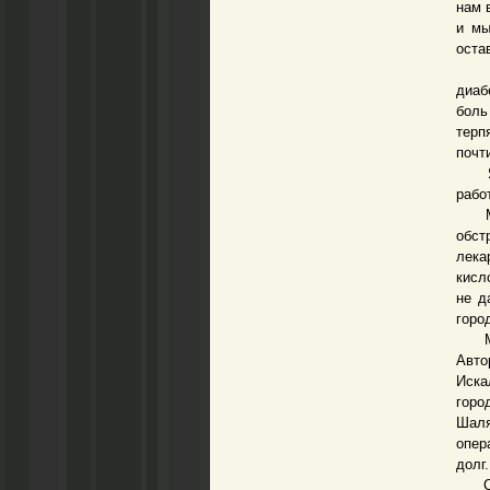
нам 
и мы
оста
Мы в
диаб
боль
терп
почт
Я пр
рабо
Муж 
обст
лека
кисл
не д
горо
Млад
Авто
Иска
горо
Шаля
опер
долг.
Стар