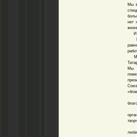
Мы в
спиц
боль
нет 
жизн
И е
Коне
равн
рабо
Мы с
Тата
Мы б
пом
през
Союз
«бла
Я уж
благ
Благ
орга
твор
Я пр
люби