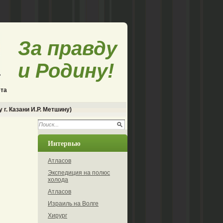
За правду
и Родину!
ета
г. Казани И.Р. Метшину)
Интервью
Атласов
Экспедиция на полюс
холода
Атласов
Израиль на Волге
Хирург