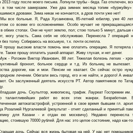
в 2013 году после моего письма. Лопнули трубы - беда. Газ отключен, вс
 в том числе замерзаем. Уже два зимних месяца топим «буржуйку» 
вшимися дровами. Зима никак не кончается, а дров почти уже нет!
се больные. Я, Рада Хусаиновна, 85-летний юбиляр, уже 40 лет
етом со всеми его осложнениями. Особо мучает не прекращающаяс
 в обеих стопах. Они не чуют землю, пол; стою только 5 минут, дальше 
ят, могу упасть. Сама себя не обслуживаю. Перенесла 7 операций н
и без толку. Собираюсь на восьмую, т.к. почти ослепла.
ошу высокие власти помочь мне оплатить операцию. Я потеряла г
те. Также прошу оплатить ушной аппарат. Живу глухая, и нет денег.
- Рогожин Виктор Иванович, 88 лет. Тяжелая болезнь легких - хро
руктивный бронхит, больное сердце и т.д. Из больниц не вылезает.
рства дорогие, как и мои. Пенсии не хватает. Он сейчас остро нуж
ородном лечении. Обегали весь город, его и не найти, и дорого! А инва
ают. Он заслуженный деятель искусств РТ. Автор памятников по Тата
ду.
шая дочь. Скульптор, живописец, график. Лауреат Госпремии им. Г
р талантливейших работ во всех этих жанрах. Безработная. Б
леченная автокатастрофой, устроенной в свое время бывшим гл. архи
да Розалией Нургалеевой (результат - отнят сделанный и принятый пам
пину для Казани - и отдан ею москвичу). Недавно перенесла 
ацию, стоившую 70000 рублей. Для нас это целое состояние, надо как-то
шая дочь. Сейчас вся жизнь бытовая на ней. У нас нет помощников