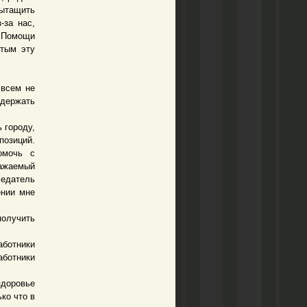
вытащить
-за нас,
. Помощи
атым эту
 всем не
 держать
 городу,
позиций.
омочь с
ажаемый
седатель
ении мне
олучить
ботники
ботники
доровье
ко что в