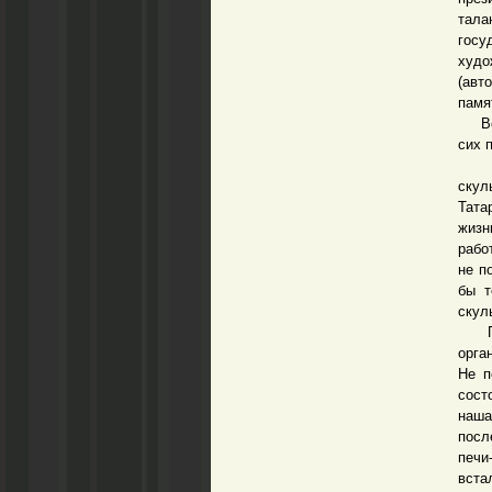
тала
госу
худо
(авт
памя
Вот 
сих 
Чтоб
скул
Тата
жизн
рабо
не п
бы т
скул
Поэт
орга
Не п
сост
наша
посл
печи
вста