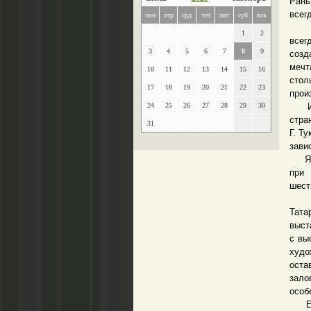
Рань
всег
пон
втр
срд
чет
пят
суб
вск
Четв
1
2
всег
3
4
5
6
7
8
9
созд
мечт
10
11
12
13
14
15
16
стол
17
18
19
20
21
22
23
прои
24
25
26
27
28
29
30
Изве
стра
31
Г. Т
завис
Я не
при 
шест
На 
Тата
выст
с вы
худо
оста
зало
особ
Если