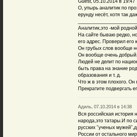
Guest, 05.10.2014 в 19:47
О, упырь аналитик по про
ерунду несёт, хотя так д
_____________________
Аналитик,это -мой родной 
На сайте бываю редко, но
его адрес. Проверил его 
Он грубых слов вообще не
Он вообще очень добрый,
Людей не делит по национ
быть права на знание род
образования и т. д.
Что ж в этом плохого. Он
Прекратите подвергать ег
Адиль, 07.10.2014 в 14:38
Вся российская история 
народа,это татары.И по 
русских "ученых мужей",
России от остального ми