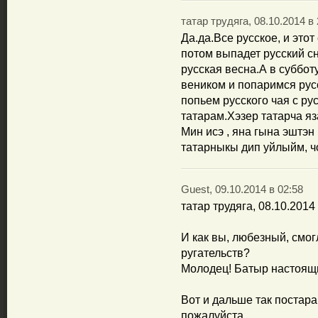
татар трудяга, 08.10.2014 в 
Да.да.Все русское, и этот
потом выпадет русский сн
русская весна.А в суббот
веником и попаримся рус
попьем русского чая с ру
татарам.Хэзер татарча яз
Мин исэ , яна гына эштэн
татарныкы дип уйлыйм, ч
Guest, 09.10.2014 в 02:58
татар трудяга, 08.10.2014
И как вы, любезный, смог
ругательств?
Молодец! Батыр настоящ
Вот и дальше так постарай
пожалуйста.