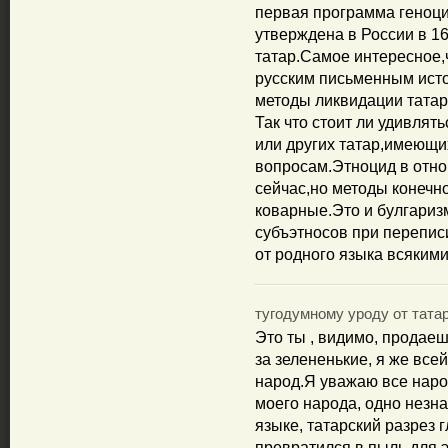
первая программа геноци
утверждена в России в 1
татар.Самое интересное,
русским письменным исто
методы ликвидации татар
Так что стоит ли удивлят
или других татар,имеющ
вопросам.Этноцид в отно
сейчас,но методы конечн
коварные.Это и булгаризм
субъэтносов при перепис
от родного языка всяким
тугодумному уроду от татара
Это ты , видимо, продае
за зелененькие, я же все
народ.Я уважаю все народ
моего народа, одно незн
языке, татарский разрез г
превратился в пыль для э