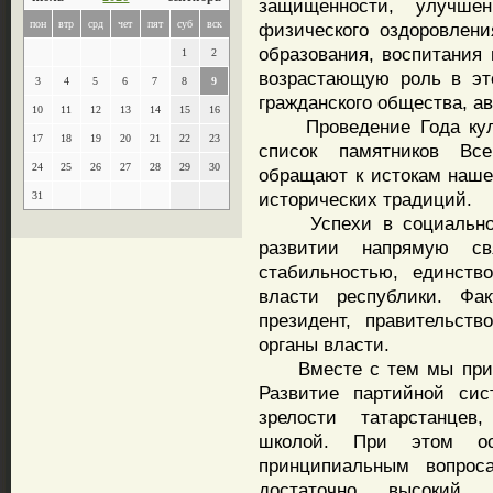
защищенности, улучше
пон
втр
срд
чет
пят
суб
вск
физического оздоровлени
образования, воспитания 
1
2
возрастающую роль в эт
3
4
5
6
7
8
9
гражданского общества, а
10
11
12
13
14
15
16
Проведение Года культ
17
18
19
20
21
22
23
список памятников Вс
24
25
26
27
28
29
30
обращают к истокам наше
исторических традиций.
31
Успехи в социально-эк
развитии напрямую св
стабильностью, единств
власти республики. Фа
президент, правительст
органы власти.
Вместе с тем мы привет
Развитие партийной сис
зрелости татарстанцев
школой. При этом ос
принципиальным вопрос
достаточно высокий 