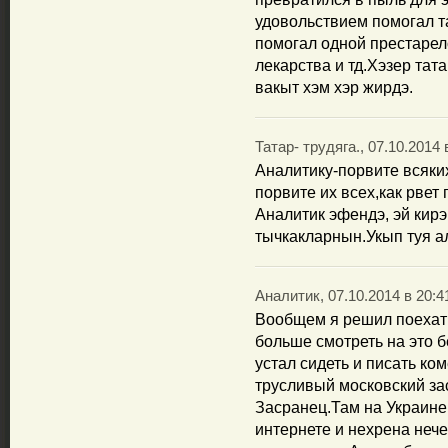
удовольствием помогал т
помогал одной престарел
лекарства и тд.Хэзер тат
вакыт хэм хэр жирдэ.
Татар- трудяга., 07.10.2014 
Аналитику-порвите всяких
порвите их всех,как рвет 
Аналитик эфендэ, эй кирэ
тычкакларнын.Укып туя а
Аналитик, 07.10.2014 в 20:4
Вообщем я решил поехать
больше смотреть на это б
устал сидеть и писать ко
трусливый московский за
Засранец.Там на Украине
интернете и нехрена неч