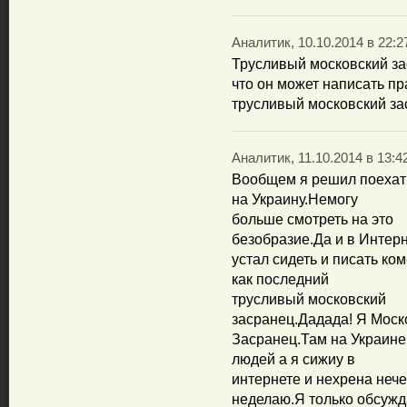
Аналитик, 10.10.2014 в 22:2
Трусливый московский за
что он может написать пр
трусливый московский за
Аналитик, 11.10.2014 в 13:4
Вообщем я решил поехат
на Украину.Немогу
больше смотреть на это
безобразие.Да и в Интер
устал сидеть и писать ко
как последний
трусливый московский
засранец.Дадада! Я Моск
Засранец.Там на Украине
людей а я сижиу в
интернете и нехрена нече
неделаю.Я только обсужд