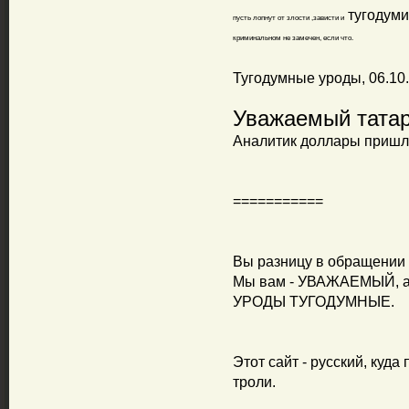
тугодум
пусть лопнут от злости ,зависти и
криминальном не замечен, если что.
Тугодумные уроды, 06.10.
Уважаемый татар
Аналитик доллары пришл
===========
Вы разницу в обращении 
Мы вам - УВАЖАЕМЫЙ, а 
УРОДЫ ТУГОДУМНЫЕ.
Этот сайт - русский, куда
троли.