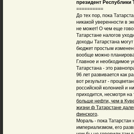
президент Республики 
==========
До тех пор, пока Татарст
никакой уверенности в э
не может! О чем еще гов
Татарстане налогов уход
доходы Татарстана могут
бюджет простым изменен
вообще можно планироват
Главное и необходимое у
Татарстана - это равнопр
96 лет развивается как р
вот результат - процветан
российской колонией и ни
приходится, несмотря на 
больше нефти, чем в Куве
жизни ф Татарстане далек 
финского
.
Мораль - пока Татарстан 
империализмом, его разв
чем бы не говорили там в