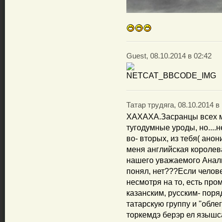
Guest, 08.10.2014 в 02:42
Татар трудяга, 08.10.2014 в 
ХАХАХА.Засранцы всех ма
тугодумные уроды, но....н
во- вторых, из тебя( анон
меня английская королев
нашего уважаемого Аналит
понял, нет???Если челов
несмотря на то, есть про
казанским, русским- поря
татарскую группу и "облег
торкемдэ берэр ел язышса