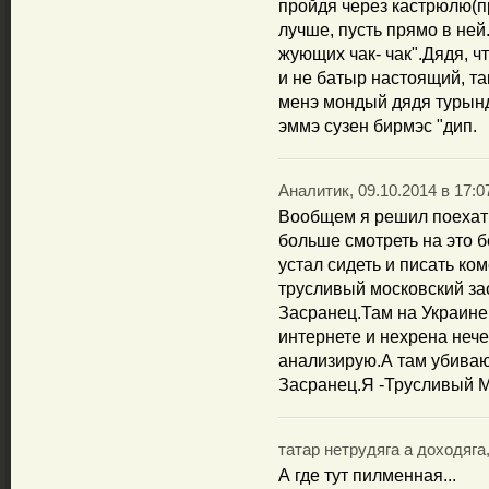
пройдя через кастрюлю(п
лучше, пусть прямо в ней
жующих чак- чак".Дядя, ч
и не батыр настоящий, так
менэ мондый дядя турынд
эммэ сузен бирмэс "дип.
Аналитик, 09.10.2014 в 17:0
Вообщем я решил поехать
больше смотреть на это б
устал сидеть и писать ко
трусливый московский за
Засранец.Там на Украине
интернете и нехрена неч
анализирую.А там убива
Засранец.Я -Трусливый М
татар нетрудяга а доходяга,
А где тут пилменная...