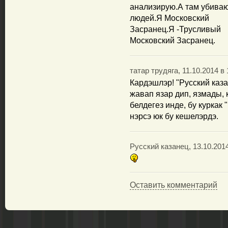
анализирую.А там убива
людей.Я Московский
Засранец.Я -Трусливый
Московский Засранец.
татар трудяга, 11.10.2014 в 
Кардэшлэр! "Русский каз
жавап язар дип, язмады,
белдегез инде, бу куркак
нэрсэ юк бу кешелэрдэ.
Русский казанец, 13.10.2014
Оставить комментарий