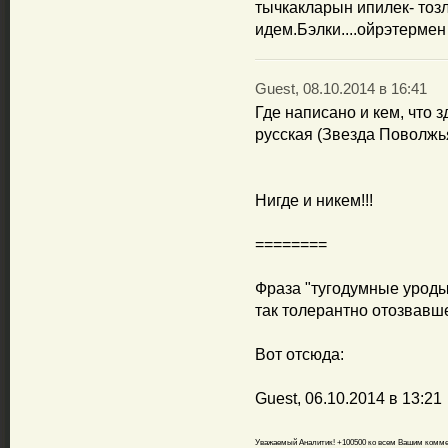
тычкакларын ипилек- тозл
идем.Бэлки....ойрэтермен д
Guest, 08.10.2014 в 16:41
Где написано и кем, что з
русская (Звезда Поволжья)
Нигде и никем!!!
========
Фраза "тугодумные уроды"
так толерантно отозвавше
Вот отсюда:
Guest, 06.10.2014 в 13:21
Уважаемый Аналитик! +100500 ко всем Вашим коммен