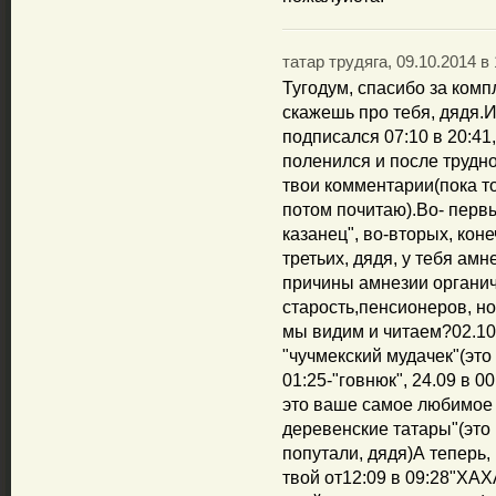
татар трудяга, 09.10.2014 в 
Тугодум, спасибо за комп
скажешь про тебя, дядя.И
подписался 07:10 в 20:41,
поленился и после трудно
твои комментарии(пока т
потом почитаю).Во- перв
казанец", во-вторых, коне
третьих, дядя, у тебя ам
причины амнезии органи
старость,пенсионеров, но
мы видим и читаем?02.10 в
"чучмекский мудачек"(это 
01:25-"говнюк", 24.09 в 0
это ваше самое любимое с
деревенские татары"(это
попутали, дядя)А теперь
твой от12:09 в 09:28"ХАХ