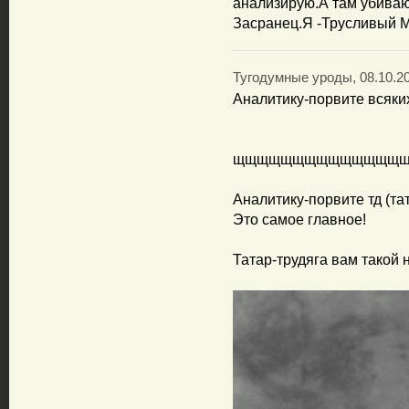
анализирую.А там убива
Засранец.Я -Трусливый М
Тугодумные уроды, 08.10.20
Аналитику-порвите всяких
щщщщщщщщщщщщщщ
Аналитику-порвите тд (та
Это самое главное!
Татар-трудяга вам такой н