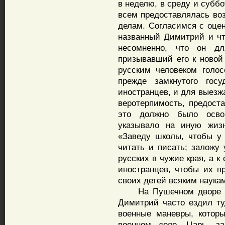
в неделю, в среду и субб
всем предоставлялась во
делам. Согласимся с оцен
названный Димитрий и чт
несомненно, что он дл
призывавший его к новой 
русским человеком голо
прежде замкнутого гос
иностранцев, и для выезж
веротерпимость, предоста
это должно было осво
указывало на иную жиз
«Заведу школы, чтобы у
читать и писать; заложу 
русских в чужие края, а 
иностранцев, чтобы их п
своих детей всяким наука
На Пушечном дворе дел
Димитрий часто ездил ту
военные маневры, котор
военном деле. Царь, з