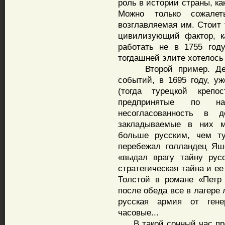
роль в истории страны, к
Можно только сожалет
возглавляемая им. Стоит 
цивилизующий фактор, к
работать не в 1755 год
тогдашней элите хотелось
Второй пример. Девян
событий, в 1695 году, у
(тогда турецкой креп
предпринятые по на
несогласованность в 
закладываемые в них 
больше русским, чем ту
перебежал голландец Яше
«выдал врагу тайну рус
стратегическая тайна и е
Толстой в романе «Петр
после обеда все в лагере
русская армия от ген
часовые...
В такой сонный час про