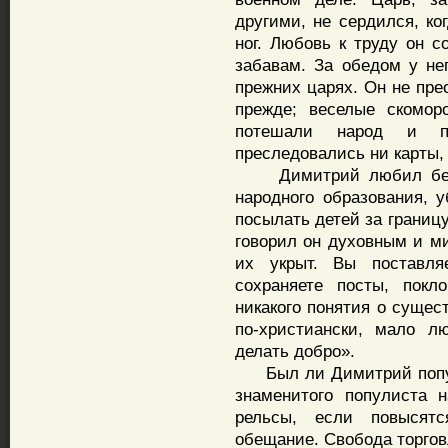
другими, не сердился, ко
ног. Любовь к труду он 
забавам. За обедом у не
прежних царях. Он не пре
прежде; веселые скомор
потешали народ и пр
преследовались ни карты, 
Димитрий любил бесед
народного образования, 
посылать детей за границу
говорил он духовным и ми
их укрыт. Вы поставля
сохраняете посты, покл
никакого понятия о сущес
по-христиански, мало л
делать добро».
Был ли Димитрий попули
знаменитого популиста 
рельсы, если повысят
обещание. Свобода торгов