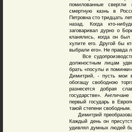
помилованные свергли
смертную казнь в Росс
Петровна сто тридцать ле
назад. Когда кто-нибу
заговаривал дурно о Бор
кланялись, когда он был
хулите его. Другой бы кт
выбрали его». Не правда 
Все судопроизводство
должностным лицам удво
брать «посулы и поминки».
Димитрий, - пусть мои 
обогащу свободною торг
разнесется добрая сл
государстве». Англичане
первый государь в Европ
такой степени свободным.
Димитрий преобразовал 
Каждый день он присутст
удивлял думных людей бы