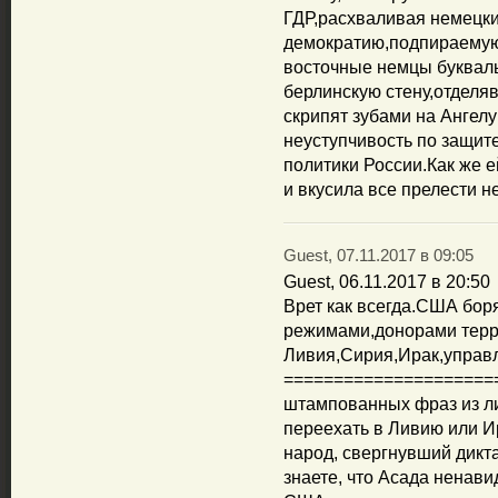
ГДР,расхваливая немецки
демократию,подпираемую
восточные немцы буквал
берлинскую стену,отделя
скрипят зубами на Ангелу
неуступчивость по защит
политики России.Как же е
и вкусила все прелести н
Guest, 07.11.2017 в 09:05
Guest, 06.11.2017 в 20:50
Врет как всегда.США бор
режимами,донорами терр
Ливия,Сирия,Ирак,управл
=====================
штампованных фраз из 
переехать в Ливию или Ир
народ, свергнувший дикта
знаете, что Асада ненав