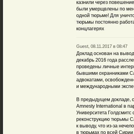
казнили через повешение.
были умерщвлены по мень
одной тюрьме! Для уничт
тюрьмы постоянно работа
концлагерях
Guest, 08.11.2017 в 08:47
Доклад основан на вывод
декабрь 2016 года рассле
проведены личные интерв
бывшими охранниками Са
адвокатами, освобожден
и международными экспе
В предыдущем докладе, о
Amnesty International в п
Университета Голдсмитс 
реконструкцию тюрьмы С
к выводу, что из-за нече
в тюрьмах по всей Сирии 