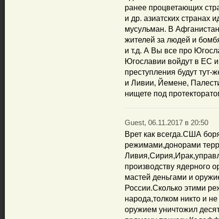
ранее процветающих стр
и др. азиатских странах 
мусульман. В Афганиста
жителей за людей и бомб
и т.д. А Вы все про Юго
Югославии войдут в ЕС и
преступления будут тут-
и Ливии, Йемене, Палестин
нищете под протекторат
Guest, 06.11.2017 в 20:50
Врет как всегда.США бор
режимами,донорами терр
Ливия,Сирия,Ирак,управ
производству ядерного 
мастей деньгами и оруж
России.Сколько этими р
народа,толком никто и н
оружием уничтожил десят