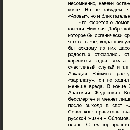
несомненно, навеки остан
мире. Но не забудем, ч
«Азовы», но и блистатель
Что касается обломовых
юноши Николая Добролюбо
которое бы органически с
что-то такое, когда прин
бы каждому из них даро
радостью отказались о
коренится одна мечта
счастливый случай и т.п
Аркадия Райкина расс
«зарплату», он не ходи
меньше вреда. В конце 
Анатолий Федорович К
бессмертен и меняет лишь
после выхода в свет «
Советского правительств
русской жизни - Обломов.
планы. С тех пор прошло