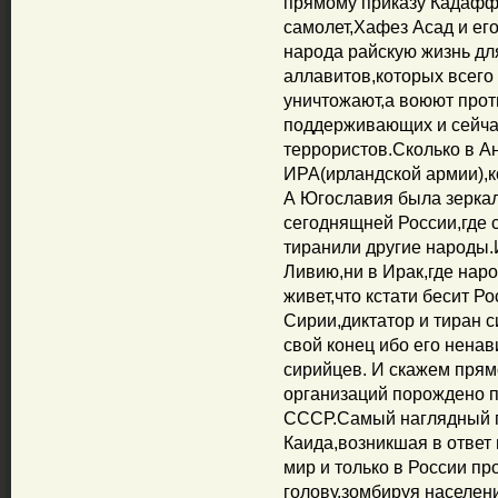
прямому приказу Кадафф
самолет,Хафез Асад и его
народа райскую жизнь дл
аллавитов,которых всег
уничтожают,а воюют прот
поддерживающих и сейча
террористов.Сколько в Ан
ИРА(ирландской армии),
А Югославия была зерк
сегоднящней России,где 
тиранили другие народы
Ливию,ни в Ирак,где наро
живет,что кстати бесит Ро
Сирии,диктатор и тиран с
свой конец ибо его нен
сирийцев. И скажем прям
организаций порождено 
СССР.Самый наглядный п
Каида,возникшая в ответ 
мир и только в России про
голову,зомбируя населени