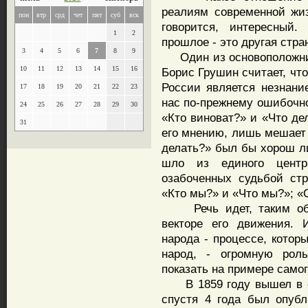
реалиям современной жизн
пон
втр
срд
чет
пят
суб
вск
говорится, интересный.
1
2
прошлое - это другая стра
3
4
5
6
7
8
9
Один из основоположник
10
11
12
13
14
15
16
Борис Грушин считает, чт
России является незнани
17
18
19
20
21
22
23
нас по-прежнему ошибочн
24
25
26
27
28
29
30
«Кто виноват?» и «Что де
31
его мнению, лишь мешает 
делать?» был бы хорош л
шло из единого цент
озабоченных судьбой ст
«Кто мы?» и «Что мы?»; «
Речь идет, таким обра
векторе его движения. 
народа - процессе, котор
народ, - огромную роль
показать на примере самог
В 1859 году вышел в св
спустя 4 года был опуб