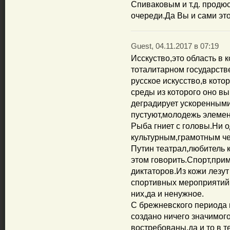
Спиваковым и т.д. продю
очереди.Да Вы и сами это
Guest, 04.11.2017 в 07:19
Исскуство,это область в 
тоталитарном государстве
русское искусство,в кото
среды из которого оно в
деградирует ускоренными
пустуют,молодежь элемен
Рыба гниет с головы.Ни о
культурным,грамотным че
Путин театрал,любитель 
этом говорить.Спорт,при
диктаторов.Из кожи лезу
спортивных мероприятий,
них,да и ненужное.
С брежневского периода в
создано ничего значимог
востребованы,да и то в т