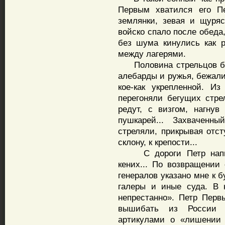
Первым хватился его Пе
землянки, зевая и щурясь
войско спало после обеда
без шума кинулись как 
между лагерями.
Половина стрельцов был
алебарды и ружья, бежали
кое-как укрепленной. И
перегоняли бегущих стре
редут, с визгом, нагну
пушкарей... Захваченн
стреляли, прикрывая отст
склону, к крепости...
С дороги Петр написа
кених... По возвращении 
генералов указано мне к 
галеры и иные суда. В 
непрестанно». Петр Первы
вышибать из России 
артикулами о «лишении 