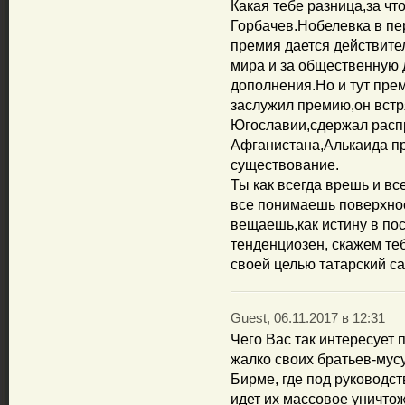
Какая тебе разница,за ч
Горбачев.Нобелевка в пе
премия дается действите
мира и за общественную 
дополнения.Но и тут пре
заслужил премию,он встр
Югославии,сдержал расп
Афганистана,Алькаида пр
существование.
Ты как всегда врешь и в
все понимаешь поверхно
вещаешь,как истину в по
тенденциозен, скажем те
своей целью татарский са
Guest, 06.11.2017 в 12:31
Чего Вас так интересует
жалко своих братьев-мус
Бирме, где под руководс
идет их массовое уничто