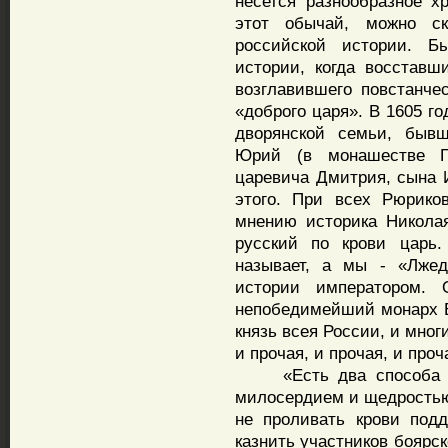
несется разнообразное х
этот обычай, можно ск
российской истории. Б
истории, когда восставш
возглавившего повстанче
«доброго царя». В 1605 г
дворянской семьи, бывш
Юрий (в монашестве Г
царевича Дмитрия, сына И
этого. При всех Рюрико
мнению историка Никола
русский по крови царь.
называет, а мы - «Лжед
истории императором. 
непобедимейший монарх 
князь всея России, и мног
и прочая, и прочая, и проч
«Есть два способа цар
милосердием и щедростью 
не проливать крови под
казнить участников боярск