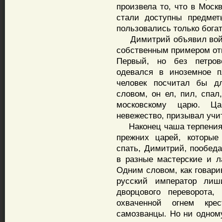
произвела то, что в Мос
стали доступны предмет
пользовались только бога
Димитрий объявил войну
собственным примером отк
Первый, но без петров
одевался в иноземное п
человек посчитал бы д
словом, он ел, пил, спал
московскому царю. Ца
невежество, призывал учи
Наконец чаша терпения 
прежних царей, которые
спать, Димитрий, пообеда
в разные мастерские и л
Одним словом, как говари
русский император лиш
дворцового переворота,
охваченной огнем кре
самозванцы. Но ни одному