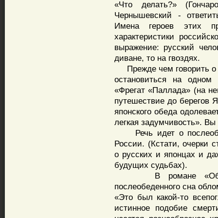
«Что делать?» (Гонча
Чернышевский - ответит
Имена героев этих пр
характеристики российск
выражение: русский чело
диване, то на гвоздях.
Прежде чем говорить о 
остановиться на одном 
«Фрегат «Паллада» (на не
путешествие до берегов Я
японского обеда одолевает
легкая задумчивость». Вы 
Речь идет о послеобед
России. (Кстати, очерки с
о русских и японцах и да
будущих судьбах).
В романе «Обломов
послеобеденного сна обло
«Это был какой-то всеп
истинное подобие смерт