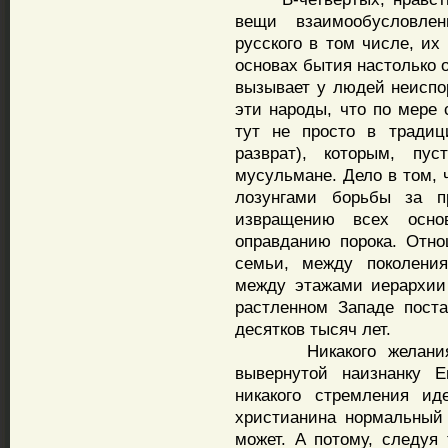
вещи взаимообусловлен
русского в том числе, их
основах бытия настолько 
вызывает у людей неиспо
эти народы, что по мере
тут не просто в традици
разврат), которым, п
мусульмане. Дело в том,
лозунгами борьбы за п
извращению всех осно
оправданию порока. Отн
семьи, между поколени
между этажами иерархии
растленном Западе поста
десятков тысяч лет.
Никакого желания ас
вывернутой наизнанку Е
никакого стремления ид
христианина нормальный 
может. А потому, следуя