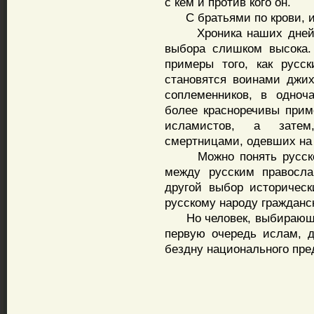
с кем и против кого он.
С братьями по крови, ил
Хроника наших дней сви
выбора слишком высока.
примеры того, как русск
становятся воинами джи
соплеменников, в одноч
более красноречивы при
исламистов, а затем
смертницами, одевших на
Можно понять русского
между русским правосла
другой выбор историческ
русскому народу гражданс
Но человек, выбирающий
первую очередь ислам, д
бездну национального пре