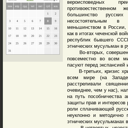
вероисповедных п
пон
втр
срд
чет
пят
суб
вск
противоестественном 
большинство русски
1
2
несостоятельным в 
3
4
5
6
7
8
9
меньшинством в России, 
10
11
12
13
14
15
16
как в итогах чеченской во
17
18
19
20
21
22
23
республик бывшего СССР
24
25
26
27
28
29
30
этнических мусульман в ру
31
Во-вторых, совершенно
повсеместно во всем ми
пасуют перед экспансией 
В-третьих, кризис хрис
всем мире (на Запад
расстреливали священн
очевиднее, чем у нас), н
на путь пособничества а
защиты прав и интересов 
роли сплачивающей русск
неуклонно и методично 
этнических мусульманах в
В-четвертых, нравстве