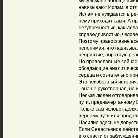
мусульмане вообще никог
навязывают Ислам, в отли
Ислам не нуждается в рек
нему приходят сами. А п
безупречностью, как Исл
справедливостью, челове
Поэтому православие вс
непонимая, что навязыва
неприятие, обратную реа
Но православные сейчас
обладающие аналитически
сердца и сознательно пр
Это неизбежный историчес
- она не рукотворная, не 
Нельзя людей отговарива
пути, предначертанному 
Только сам человек долже
верному пути или продол
Насилие здесь не допуст
Если Севастьянов действ
его спасти от заблуждени