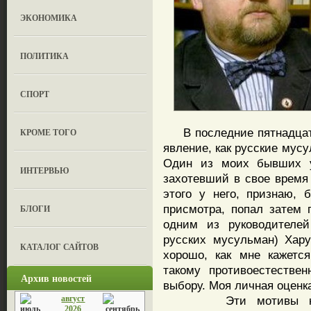
ЭКОНОМИКА
ПОЛИТИКА
СПОРТ
В последние пятнадцать 
КРОМЕ ТОГО
явление, как русские мус
Один из моих бывших уч
ИНТЕРВЬЮ
захотевший в свое время
этого у него, признаю, 
присмотра, попал затем
БЛОГИ
одним из руководителе
русских мусульман) Хар
КАТАЛОГ САЙТОВ
хорошо, как мне кажетс
такому противоестестве
Архив новостей
выбору. Моя личная оценк
август
Эти мотивы кроютс
2026