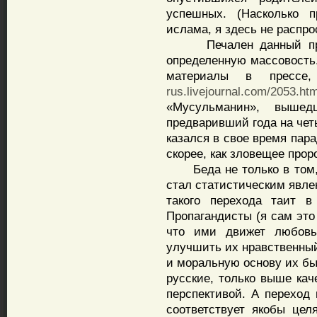
успешных. (Насколько 
ислама, я здесь не распро
Печален данный приме
определенную массовость.
материалы в прессе
rus.livejournal.com/2053.htm
«Мусульманин», выш
предваривший года на чет
казался в свое время пара
скорее, как зловещее прор
Беда не только в том, 
стал статистическим явле
такого перехода таит в
Пропагандисты (я сам это
что ими движет любовь
улучшить их нравственный
и моральную основу их бы
русские, только выше ка
перспективой. А переход
соответствует якобы цел