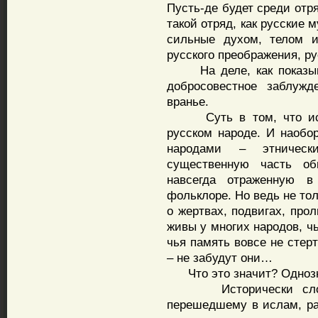
Пусть-де будет среди отр
такой отряд, как русские 
сильные духом, телом и
русского преображения, р
На деле, как показывае
добросовестное заблужд
вранье.
Суть в том, что исла
русском народе. И наобо
народами – этническ
существенную часть об
навсегда отраженную в
фольклоре. Но ведь не то
о жертвах, подвигах, про
живы у многих народов, ч
чья память вовсе не стер
– не забудут они…
Что это значит? Однозн
Исторически сложило
перешедшему в ислам, ра