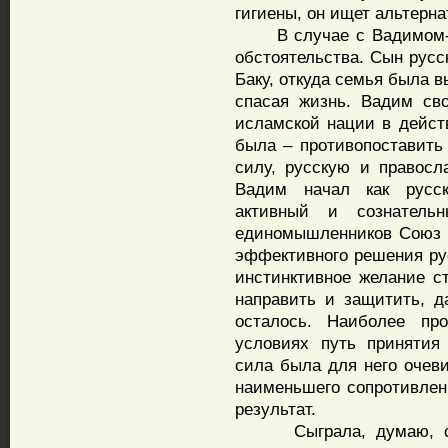
гигиены, он ищет альтерна
В случае с Вадимом-Ха
обстоятельства. Сын русс
Баку, откуда семья была в
спасая жизнь. Вадим св
исламской нации в действ
была – противопоставить
силу, русскую и правосл
Вадим начал как русск
активный и сознатель
единомышленников Союз 
эффективного решения рус
инстинктивное желание с
направить и защитить, д
осталось. Наиболее пр
условиях путь принятия
сила была для него очеви
наименьшего сопротивлен
результат.
Сыграла, думаю, свою