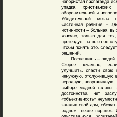
напористая пропаганда и
упадка христианских
оборонительной и непосле
Убедительной могла п
«истинная религия – зд
истинности – больная, вы
конечно, только для тех
претендует на всю полноту
чтобы понять это, следуе
решений.
Поспешишь – людей на
Скорее печально, есл
улучшить, спасти свою 
ненужную, отслужившую ве
неродную, неорганичную, 
выборе модной шляпы в 
достоинства, нет засл
«объективность» неуместна
загадив свой дом, сбежать
родном гнезде порядок.
опустившихся родител