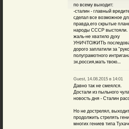
по всему выходит:
-сталин - главный вредит
сделал все возможное дл
правда,его скрытые план
народы СССР выстояли.
жаль-не хватило духу
УНИЧТОЖИТЬ последова
дорого заплатили за "рук
полуграмотного интриган
эх,россия,мать твою...
Guest, 14.08.2015 в 14:01
Давно так не смеялся.
Достали из пыльного чула
новость дня - Сталин рас
Но не дострелял, выходит
продолжить стрелять ген
многих гениев типа Тухач