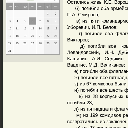
Остались живы К.Е. Ворош
пон
втр
срд
чет
пят
суб
вск
б) погибли оба армейских
П.А. Смирнов;
1
2
в) из пяти командармов I
3
4
5
6
7
8
9
Уборевич, И.П. Белов;
10
11
12
13
14
15
16
г) погибли оба флагман
17
18
19
20
21
22
23
Викторов;
24
25
26
27
28
29
30
д) погибли все команд
31
Левандовский, И.Н. Дуб
Каширин, А.И. Седякин,
Вацетис, М.Д. Великанов;
е) погибли оба флагмана
ж) погибли все пятнадца
з) из 67 комкоров были р
и) погибли все шесть фл
к) из 28 корпусных ком
погибли 23;
л) из пятнадцати флагма
м) из 199 комдивов репр
возвратились из заключени
н) из 97 дивизионных к