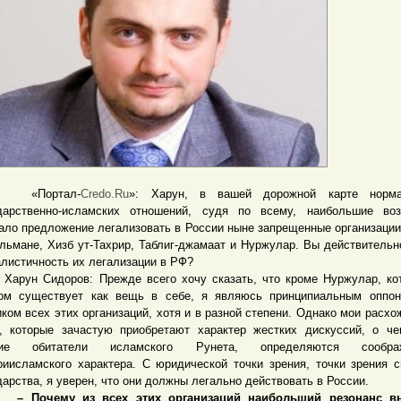
ортал-
Credo.Ru
»: Харун, в вашей дорожной карте норма
дарственно-исламских отношений, судя по всему, наибольшие воз
ало предложение легализовать в России ныне запрещенные организации
льмане, Хизб ут-Тахрир, Таблиг-джамаат и Нуржулар. Вы действительн
алистичность их легализации в РФ?
н Сидоров: Прежде всего хочу сказать, что кроме Нуржулар, кот
ом существует как вещь в себе, я являюсь принципиальным оппон
иком всех этих организаций, хотя и в разной степени. Однако мои расхо
, которые зачастую приобретают характер жестких дискуссий, о ч
гие обитатели исламского Рунета, определяются соображ
риисламского характера. С юридической точки зрения, точки зрения с
дарства, я уверен, что они должны легально действовать в России.
очему из всех этих организаций наибольший резонанс вы