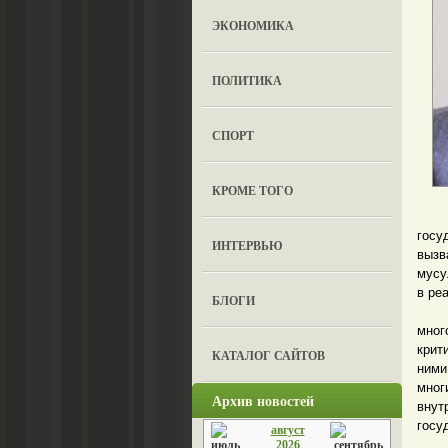
ЭКОНОМИКА
ПОЛИТИКА
СПОРТ
КРОМЕ ТОГО
«П
госу
ИНТЕРВЬЮ
вызв
мусу
в ре
БЛОГИ
Хару
мног
крит
КАТАЛОГ САЙТОВ
ними
мно
Архив новостей
внут
госу
август
– П
2026