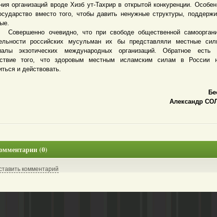
ния организаций вроде Хизб ут-Тахрир в открытой конкуренции. Особен
осударство вместо того, чтобы давить ненужные структуры, поддерж
ые.
ершенно очевидно, что при свободе общественной самооргани
ельности российских мусульман их бы представляли местные сил
алы экзотических международных организаций. Обратное есть 
ствие того, что здоровым местным исламским силам в России 
иться и действовать.
Бе
Александр СО
омментарии (0)
ставить комментарий