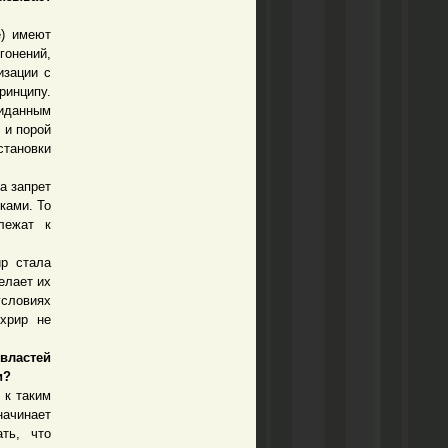
) имеют
гонений,
изации с
ринципу.
иданным
 и порой
становки
а запрет
ками. То
лежат к
р стала
елает их
условиях
хрир не
властей
и?
 к таким
ачинает
ть, что