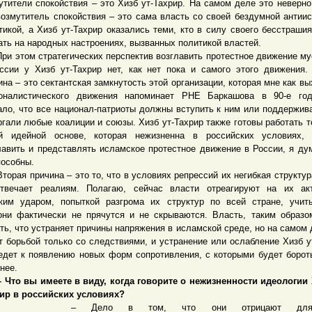
утители спокойствия – это Хизб ут-Тахрир. На самом деле это неверно
возмутитель спокойствия – это сама власть со своей бездумной антии
тикой, а Хизб ут-Тахрир оказались теми, кто в силу своего бесстраши
ать на народных настроениях, вызванных политикой властей.
этом стратегических перспектив возглавить протестное движение м
ссии у Хизб ут-Тахрир нет, как нет пока и самого этого движения.
ина – это сектантская замкнутость этой организации, которая мне как вы
оналистического движения напоминает РНЕ Баркашова в 90-е го
ало, что все национал-патриоты должны вступить к ним или поддержива
ргали любые коалиции и союзы. Хизб ут-Тахрир также готовы работать т
й идейной основе, которая нежизненна в российских условиях, 
лавить и представлять исламское протестное движение в России, я ду
пособны.
ая причина – это то, что в условиях репрессий их негибкая структур
твечает реалиям. Полагаю, сейчас власти отреагируют на их акт
ким ударом, попыткой разгрома их структур по всей стране, учит
они фактически не прячутся и не скрываются. Власть, таким образо
ть, что устраняет причины напряжения в исламской среде, но на самом 
т борьбой только со следствиями, и устранение или ослабление Хизб у
едет к появлению новых форм сопротивления, с которыми будет борот
нее.
о вы имеете в виду, когда говорите о нежизненности идеологии 
ир в российских условиях?
Дело в том, что они отрицают для 