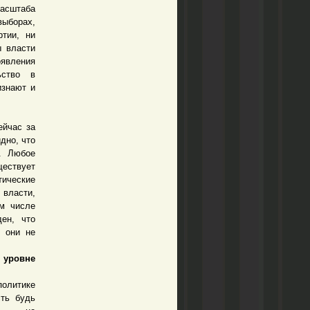
асштаба
выборах,
ртии, ни
ы власти
оявления
ьство в
изнают и
ейчас за
дно, что
. Любое
ществует
тические
власти,
ом числе
ден, что
е они не
уровне
олитике
сть будь