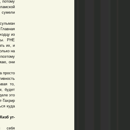
, потому
сламской
я сумели
усульман
 Главная
ходцу из
ды. РНЕ
ть их, и
олько на
поэтому
маю, они
а просто
ивность
ывая то,
м, будет
деле это
т-Тахрир
ься куда
Хизб ут-
себя