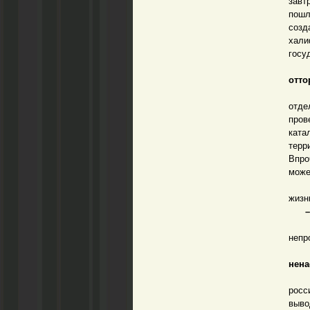
за
пошл
созд
хали
госу
– Од
отто
– А 
отде
пров
ката
терр
Впро
може
Так 
жизн
– По
– За
непр
– К
нена
– Он
росс
выво