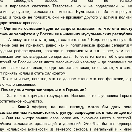
втра свободные выборы, они бы не толь
и в парламент светского Татарстана, но и не поддержали бы бо
ание, допустим, исламского эмирата Булгаристан. Их интересует
фат, и пока он не появится, они не признают другого участия в полити
дарственных процессах.
ним из оснований для их запрета называют то, что они высту
ржение халифатом у России ее нынешних мусульманских республи
кому отторгать-то, когда халифата нет? Ведь вооруженную бо
ление они не признают, равно как и политические формы сепаратиз
едения референдумов, прохода в парламенты и т.п. – все, чем за
лонские или шотландские сепаратисты. То есть их мечты об отделен
иторий от России носят чисто мессианский характер – до появления х
чем, насколько я знаю, среди них есть и такие, кто считает, что сам
т принять ислам и стать халифатом.
или иначе, понятно, что на данном этапе это все фантазии, с р
ью мало связанные.
чему они тогда запрещены и в Германии?
 то, что отрицают государство Израиль, что в условиях Герман
остительное кощунство.
акой эффект, на ваш взгляд, могла бы дать легал
сильственных исламистских структур, запрещенных в настоящее в
и бы быстро заняли свое более чем скромное место в пестрой 
ийских исламских организаций и движений. Это был бы шаг одновр
ду исламской активности из теневого сектора в легальный и к мин