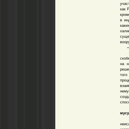
учас
как 
кром
в ин
каки
хали
суще
воор
– А 
– В 
скоб
на н
реше
того
проц
взаи
нему
созд
спос
– Н
мусу
– Н
неис