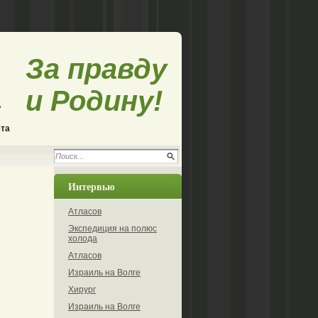
За правду
и Родину!
ета
Интервью
Атласов
Экспедиция на полюс
холода
Атласов
Израиль на Волге
Хирург
Израиль на Волге