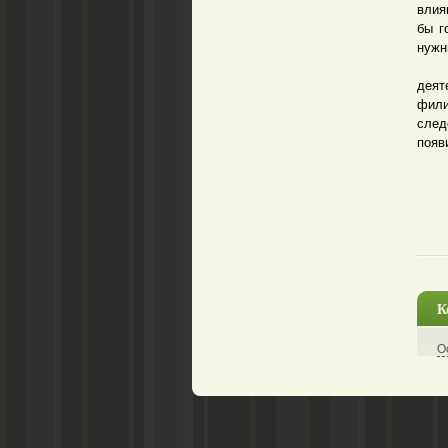
влия
бы г
нужн
Сов
деят
фили
след
появ
К
О