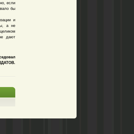
но, если
ивало бы
зации и
ы, а не
целиком
не дают
седовал
ЛДАТОВ.