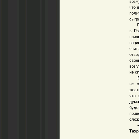
возм
что 
поли
сыгр
При 
в Ро
прич
наци
счит
отве
свое
возг
не с
Втор
не о
жест
что 
дума
буде
прив
слож
– Чт
Тахр
– 