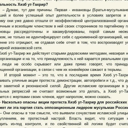
ельность Хизб ут-Тахрир?
маю, тут две причины. Первая - ихвановцы (Братья-мусульмане
ший и более успешный опыт деятельности в условиях запретов и 
ому они уже давно отошли от неэффективной централизованной орган
ичным и всеобщим членством в ней своих сторонников по партийному п
ановцы рассредоточены и закамуфлированы, порой самым неож
зом, не только не идентифицируют себя с одноименной организацией, но
енне это отрицают, не отдавая себе отчет в том, что воспроизводят у
ирной ихвановской сети.
 ут-Тахрир же действует старыми дедовскими методами, невзирая н
 организации и на то, что принадлежность к ней карается реальными сро
 люди не особо скрывают или даже прямо говорят, что принад
ещенной организации, в связи с чем их конвейером сажают в тюрьмы.
торой момент – это то, что в последнее время Хизб ут-Тахри
аивать уличные акции протеста: демонстрации, автопробеги и т.д., что д
е заметной и резонансной силой. Другие исламские организации в 
льных репрессий не считают возможным это делать, а Хизб ут-Та
ается с жертвами своих членов, идет напролом, можно сказать.
сколько опасны акции протеста Хизб ут-Тахрир для российских 
жет ли эта партия стать оппозиционным лидером мусульман Росси
и опасны в том смысле, что выявили сочувствие исламской улицы
уплениям, ее протестный настрой. Власть видит, что ситуация н
дить из-под контроля, и по свойственной ей логике будет счита