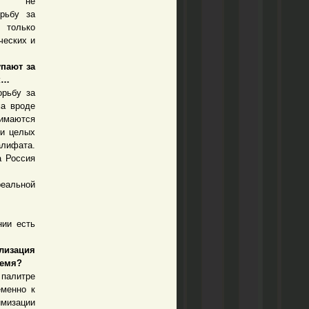
ко не
рьбу за
 только
ческих и
пают за
к…
рьбу за
ма вроде
нимаются
ии целых
алифата.
а Россия
еальной
ии есть
изация
ремя?
палитре
еменно к
имизации