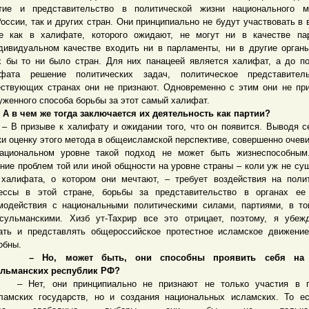
тие и представительство в политической жизни национального м
России, так и других стран. Они принципиально не будут участвовать в 
е как в халифате, которого ожидают, не могут ни в качестве па
дивидуальном качестве входить ни в парламенты, ни в другие орган
х бы то ни было стран. Для них панацеей является халифат, а до п
фата решение политических задач, политическое представител
ствующих странах они не признают. Одновременно с этим они не пр
уженного способа борьбы за этот самый халифат.
в чем же тогда заключается их деятельность как партии?
призыве к халифату и ожидании того, что он появится. Выводя с
ки оценку этого метода в общеисламской перспективе, совершенно очеви
ациональном уровне такой подход не может быть жизнеспособным
ние проблем той или иной общности на уровне страны – коли уж не су
 халифата, о котором они мечтают, – требует воздействия на поли
ессы в этой стране, борьбы за представительство в органах ее 
модействия с национальными политическими силами, партиями, в т
сульманскими. Хизб ут-Тахрир все это отрицает, поэтому, я убеж
ать и представлять общероссийское протестное исламское движени
обны.
о, может быть, они способны проявить себя на 
льманских республик РФ?
ет, они принципиально не признают не только участия в п
ламских государств, но и создания национальных исламских. То е