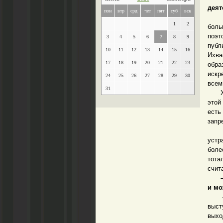
деят
пон
втр
срд
чет
пят
суб
вск
– Ду
1
2
боль
поэт
3
4
5
6
7
8
9
публ
10
11
12
13
14
15
16
Ихв
17
18
19
20
21
22
23
обра
искр
24
25
26
27
28
29
30
всем
31
Хизб
этой
есть
запр
И в
устр
боле
тота
счит
– На
и мо
– Он
выст
выхо