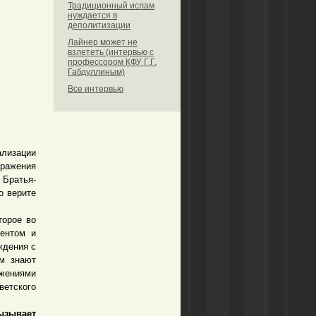
Традиционный ислам
нуждается в
деполитизации
Лайнер может не
взлететь (интервью с
профессором КФУ Г.Г.
Габдуллиным)
Все интервью
лизации
ражения
 Братья-
о верите
орое во
ентом и
ждения с
ем знают
ениями
ветского
зывает