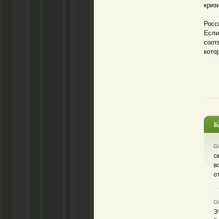
криз
Кром
Росс
Если
соот
кото
К
Gu
с
в
о
Gu
Э