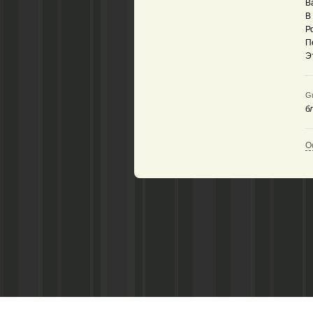
В
В
Р
П
Э
Gu
б
О