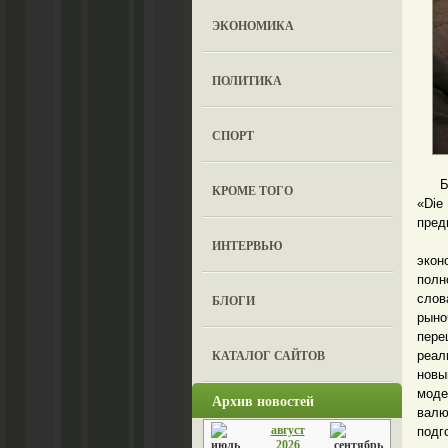
ЭКОНОМИКА
ПОЛИТИКА
СПОРТ
Бывш
КРОМЕ ТОГО
«Die
пред
«Хот
ИНТЕРВЬЮ
экон
полн
слов
БЛОГИ
рыно
пере
КАТАЛОГ САЙТОВ
реал
нов
моде
Архив новостей
валю
август
подг
2026