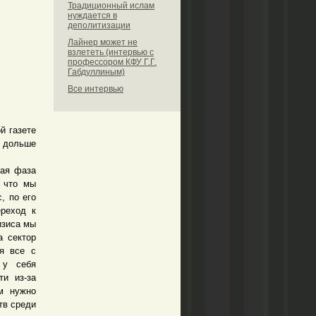
Традиционный ислам
нуждается в
деполитизации
Лайнер может не
взлететь (интервью с
профессором КФУ Г.Г.
Габдуллиным)
Все интервью
й газете
я дольше
ая фаза
, что мы
, по его
ереход к
изиса мы
а сектор
ся все с
 у себя
ти из-за
м нужно
тв среди