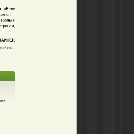
я. «Если
ил он. –
Европы и
странам,
АЙНЕР.
ений Ясин.
ния