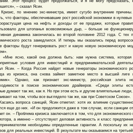
аний. Этот процесс будет продолжаться, и я не могу предсказать, 
ршится», – сказал Ясин.
ис, по мнению экс-министра, имеет сугубо внутренние причины.
ть, что факторы, обеспечивавшие рост российской экономики в нулевых 
рорастущая цена на нефть и доходы от ее продажи, которые прави
льзовало для штопанья всевозможных дыр, – больше не функционир
тивная динамика закончилась во второй половине 2012 года. С тех 
омического роста замедлился. И теперь мы оказались перед вопросо
е факторы будут генерировать рост и какую новую экономическую м
ем».
е ясно, какой она должна быть: нам нужна система, которая 
оприятные условия для инвестиций и предпринимательской деятель
ал Ясин. – Когда Россия найдет новые генераторы экономического р
да из кризиса, она снова займет заметное место в высшей лиге 
омик». Однако, как признает экс-министр, российская элита н
ходимости в поиске экономических драйверов. «Среди элиты ест
рые думают так же, как я. Но при этом есть и другие влиятельные люди,
аивают на том, чтобы все выглядело так же, как при Советском Союзе».
ясь вопроса санкций, Ясин отметил: хотя их влияние существенно
лся еще до них. «И он продолжится даже в том случае, если санкции от
ает он. – Проблема кризиса заключается в том, что для экономического
мотора, а именно – отсутствуют деловая активность и класс предприни
принимателям необходимы определенные гарантии. А поскольку их не
вов для реальных инвестиций. В результате мы оказываемся на третьей