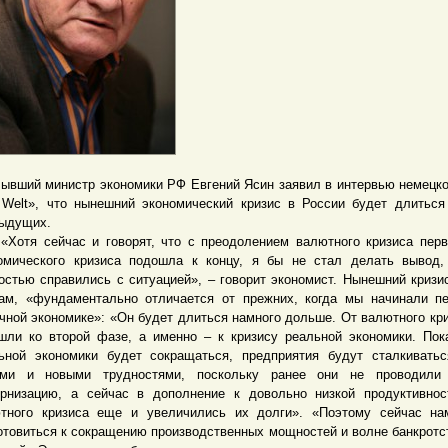
ий министр экономики РФ Евгений Ясин заявил в интервью немецко
 Welt», что нынешний экономический кризис в России будет длитьс
ыдущих.
я сейчас и говорят, что с преодолением валютного кризиса перв
омического кризиса подошла к концу, я бы не стал делать вывод
остью справились с ситуацией», – говорит экономист. Нынешний кризис
ам, «фундаментально отличается от прежних, когда мы начинали п
чной экономике»: «Он будет длиться намного дольше. От валютного кр
шли ко второй фазе, а именно – к кризису реальной экономики. Пок
ьной экономики будет сокращаться, предприятия будут сталкивать
ыми и новыми трудностями, поскольку ранее они не проводили
рнизацию, а сейчас в дополнение к довольно низкой продуктивнос
тного кризиса еще и увеличились их долги». «Поэтому сейчас на
отовиться к сокращению производственных мощностей и волне банкротс