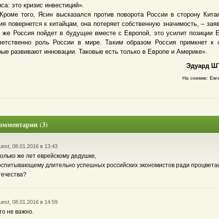
иса: это кризис инвестиций».
е того, Ясин высказался против поворота России в сторону Кита
ия повернется к китайцам, она потеряет собственную значимость, – заяв
 же Россия пойдет в будущее вместе с Европой, это усилит позиции 
ветственно роль России в мире. Таким образом Россия примкнет к 
рые развивают инновации. Таковые есть только в Европе и Америке».
Эдуард ШТ
На снимке: Евг
омментарии (3)
est, 08.01.2016 в 13:43
колько же лет еврейскому дедушке,
оспитывающему длительно успешных российских экономистов ради процвета
течества?
est, 08.01.2016 в 14:59
то не важно.