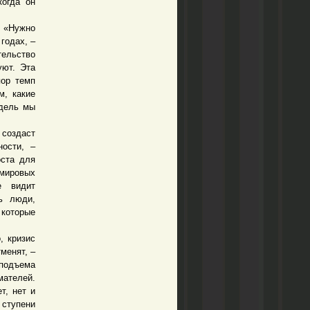
когда он
 «Нужно
годах, –
тельство
уют. Эта
пор темп
м, какие
одель мы
создаст
ности, –
оста для
мировых
е видит
ь люди,
 которые
, кризис
менят, –
 подъема
мателей.
т, нет и
 ступени