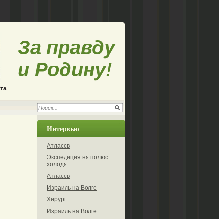
За правду
и Родину!
ета
Интервью
Атласов
Экспедиция на полюс
холода
Атласов
Израиль на Волге
Хирург
Израиль на Волге