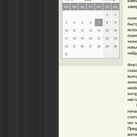
комп
заве
пон
втр
срд
чет
пят
суб
вск
Криз
1
2
поня
3
4
5
6
7
8
9
быст
испо
10
11
12
13
14
15
16
пози
17
18
19
20
21
22
23
экон
24
25
26
27
28
29
30
новы
найд
31
«Мн
благ
сказ
выхо
экон
необ
кото
наст
Каса
нача
счит
нет 
Пред
моти