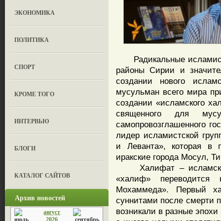
ЭКОНОМИКА
ПОЛИТИКА
Радикальные исламисты
СПОРТ
районы Сирии и значите
создании нового исламс
мусульман всего мира при
КРОМЕ ТОГО
создании «исламского ха
священного для мус
ИНТЕРВЬЮ
самопровозглашенного гос
лидер исламистской груп
и Леванта», которая в 
БЛОГИ
иракские города Мосул, Т
Халифат – исламское т
КАТАЛОГ САЙТОВ
«халиф» переводится к
Мохаммеда». Первый х
Архив новостей
суннитами после смерти п
возникали в разные эпохи
август
2026