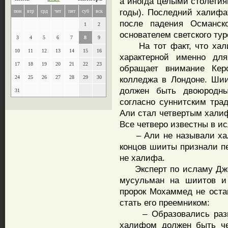
а иногда целыми столетия
годы). Последний халифа
пон
втр
срд
чет
пят
суб
вск
после падения Османск
1
2
основателем светского тур
3
4
5
6
7
8
9
На тот факт, что халиф
10
11
12
13
14
15
16
характерной именно для
17
18
19
20
21
22
23
обращает внимание Керо
24
25
26
27
28
29
30
колледжа в Лондоне. Шии
должен быть двоюродн
31
согласно суннитским тра
Али стал четвертым хали
Все четверо известны в ис
– Али не называли хали
концов шииты признали пе
не халифа.
Эксперт по исламу Джов
мусульман на шиитов и 
пророк Мохаммед не остав
стать его преемником:
– Образовались разные
халифом должен быть че