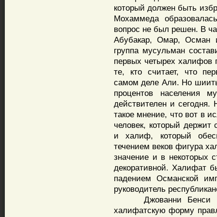
который должен быть избр
Мохаммеда образовалась
вопрос не был решен. В ч
Абубакар, Омар, Осман 
группа мусульман состави
первых четырех халифов 
те, кто считает, что п
самом деле Али. Но шииты
процентов населения му
действителен и сегодня. 
такое мнение, что вот в 
человек, который держит 
и халиф, который обесп
течением веков фигура ха
значение и в некоторых с
декоративной. Халифат бы
падением Османской имп
руководитель республикан
Джованни Бенси подче
халифатскую форму правл