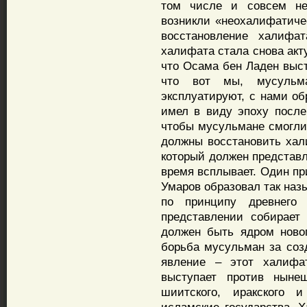
том числе и совсем не
возникли «неохалифатиче
восстановление халиф
халифата стала снова акт
что Осама бен Ладен выст
что вот мы, мусульм
эксплуатируют, с нами об
имел в виду эпоху после
чтобы мусульмане смогли 
должны восстановить хали
который должен представл
время всплывает. Один пр
Умаров образовал так наз
по принципу древнего
представлении собирает
должен быть ядром ново
борьба мусульман за соз
явление – этот халифа
выступает против ныне
шиитского, иракского 