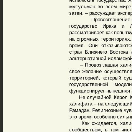
исламские государства. 
мусульман во всем мире.
затеи, – рассуждает эксп
Провозглашение хал
государство Ирака и 
рассматривает как попытк
на огромных территориях,
время. Они отказываютс
стран Ближнего Востока 
альтернативной исламско
– Провозглашая халифат
свое желание осуществля
территорией, который су
государственной моде
функционирует нынешняя 
Не случайной Керол Кер
халифата – на следующий
Рамадан. Религиозные чув
это время особенно сильн
Как ожидается, халифа
сообществом, в том числ