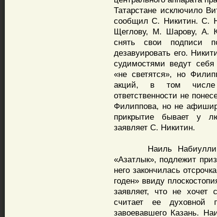
Татарстане исключило Ви
сообщил С. Никитин. С. Н
Щеглову, М. Шарову, А. 
снять свои подписи 
дезавуировать его. Никит
судимостями ведут себя 
«не светятся», но Филип
акций, в том числе
ответственности не понес
Филиппова, но не афиши
прикрытие бывает у лю
заявляет С. Никитин.
Наиль Набиуллин, л
«Азатлык», подлежит при
него закончилась отсрочк
годен» ввиду плоскостопи
заявляет, что не хочет 
считает ее духовной п
завоевавшего Казань. На