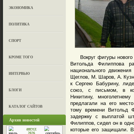
ЭКОНОМИКА
ПОЛИТИКА
СПОРТ
Вокруг фигуры нового л
КРОМЕ ТОГО
Витольда Филиппова ра
национального движения 
ИНТЕРВЬЮ
Щеглов, М. Шаров, А. Куз
к Сергею Бабурину, лид
союз, с письмом, в к
БЛОГИ
Никитину, многолетнему
предлагали на его мест
КАТАЛОГ САЙТОВ
тому времени Витольд Ф
задержку с выплатой шт
Архив новостей
Филиппов, сидел он в одн
август
которые его защищали. 
2026