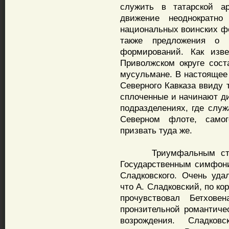
служить в татарской ар
движение неоднократн
национальных воинских ф
также предложения о 
формирований. Как изв
Приволжском округе сост
мусульмане. В настоящее
Северного Кавказа ввиду 
сплоченные и начинают ди
подразделениях, где слу
Северном флоте, само
призвать туда же.
Триумфальным стало 
Государственным симфони
Сладковского. Очень уда
что А. Сладковский, по к
прочувствовал Бетхове
пронзительной романтичес
возрождения. Сладков