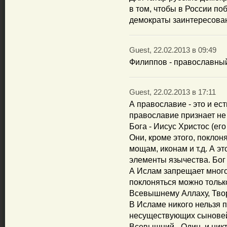
в том, чтобы в России по
демократы заинтересован
Guest, 22.02.2013 в 09:49
Филиппов - православны
Guest, 22.02.2013 в 17:11
А православие - это и ест
православие признает не 
Бога - Иисус Христос (его
Они, кроме этого, покло
мощам, иконам и т.д. А эт
элементы язычества. Бог
А Ислам запрещает многоб
поклоняться можно тольк
Всевышнему Аллаху, Твор
В Исламе никого нельзя 
несуществующих сыновей,
Всевышний - Один, и никт