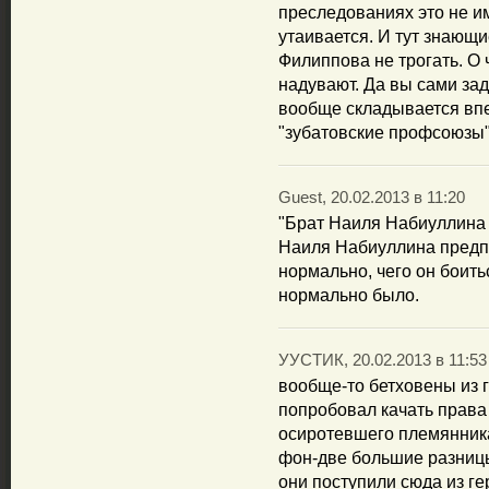
преследованиях это не и
утаивается. И тут знающи
Филиппова не трогать. О 
надувают. Да вы сами зад
вообще складывается впе
"зубатовские профсоюзы"
Guest, 20.02.2013 в 11:20
"Брат Наиля Набиуллина
Наиля Набиуллина предпо
нормально, чего он боить
нормально было.
УУСТИК, 20.02.2013 в 11:53
вообще-то бетховены из 
попробовал качать права 
осиротевшего племянника)
фон-две большие разницы
они поступили сюда из ге