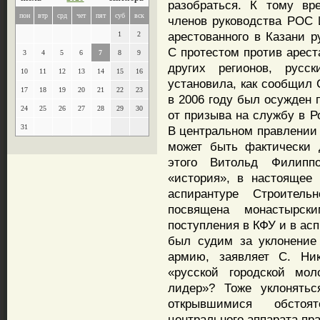
разобраться. К тому вр
пон
втр
срд
чет
пят
суб
вск
членов руководства РОС 
арестованного в Казани р
1
2
С протестом против арес
3
4
5
6
7
8
9
других регионов, русск
10
11
12
13
14
15
16
установила, как сообщил 
17
18
19
20
21
22
23
в 2006 году был осужден 
24
25
26
27
28
29
30
от призыва на службу в Р
31
В центральном правлении 
может быть фактически 
этого Витольд Филипп
«история», в настоящее
аспирантуре Строитель
посвящена монастырск
поступления в КФУ и в ас
был судим за уклонение
армию, заявляет С. Ник
«русской городской мол
лидер»? Тоже уклонять
открывшимися обсто
центрального аппарата пр