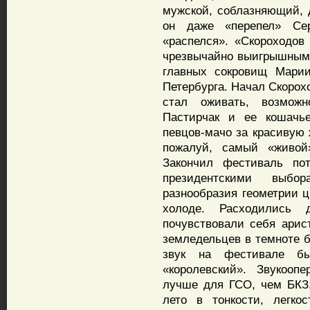
мужской, соблазняющий, 
он даже «перепел» Се
«распелся». «Скороходов
чрезвычайно выигрышным 
главных сокровищ Мари
Петербурга. Начал Скорох
стал оживать, возмож
Пастирчак и ее кошачье
певцов-мачо за красивую 
пожалуй, самый «живой
Закончил фестиваль по
президентскими выбо
разнообразия геометрии ц
холоде. Расходились 
почувствовали себя арис
земледельцев в темноте б
звук на фестивале бы
«королевский». Звукооп
лучше для ГСО, чем БКЗ.
лето в тонкости, легко