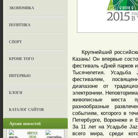
ЭКОНОМИКА
ПОЛИТИКА
СПОРТ
Крупнейший российский 
Казань! Он впервые состо
КРОМЕ ТОГО
фестиваль «Дней парков и 
Тысячелетия. Усадьба 
ИНТЕРВЬЮ
фестивалем, посвяще
диапазоне от традицио
электроники. Неповторима
БЛОГИ
живописные места п
разнообразные развле
КАТАЛОГ САЙТОВ
событием, которого в теч
Петербурге, Воронеже и Е
Архив новостей
За 11 лет на Усадьбе Ja
август
всего мира, среди кот
2026