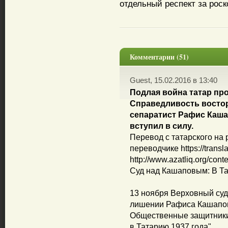
отдельный респект за рос
Комментарии (51)
Guest, 15.02.2016 в 13:40
Подлая война татар пр
Справедливость востор
сепаратист Рафис Каша
вступил в силу.
Перевод с татарского на 
переводчике https://transl
http://www.azatliq.org/cont
Суд над Кашаповым: В Та
13 ноября Верховный суд
лишении Рафиса Кашапова
Общественные защитники
в Татарию 1937 года".