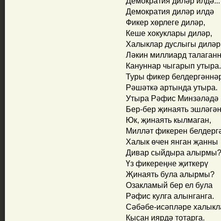
Демократия диләр илдә...
Демократия диләр илдә
Фикер хөрлеге диләр,
Кеше хокуклары диләр,
Халыклар дуслыгы диләр
Ләкин миллиард талаган
Кануннар чыгарып утыра.
Туры фикер белдергәннә
Рәшәткә артында утыра.
Утыра Рәфис Минзәләдә
Бер-бер җинаять эшләгә
Юк, җинаять кылмаган,
Милләт фикерен белдерг
Халык өчен янган җанны
Дивар сыйдыра алырмы
Үз фикереңне җиткерү
Җинаять була алырмы?
Озакламый бер ел була
Рәфис кулга алынганга.
Сәбәбе-исәпләре халык
Кысан иярдә тотарга.