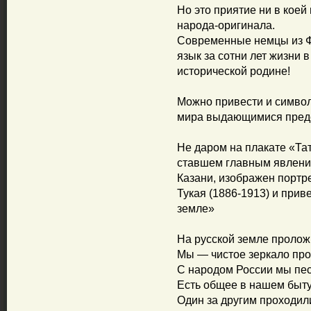
Но это приятие ни в кое
народа-оригинала.
Современные немцы из ФР
язык за сотни лет жизни 
исторической родине!
Можно привести и символ
мира выдающимися предс
Не даром на плакате «Тат
ставшем главным явлени
Казани, изображен портре
Тукая (1886-1913) и прив
земле»
На русской земле пролож
Мы — чистое зеркало про
С народом России мы пес
Есть общее в нашем быту
Один за другим проходил