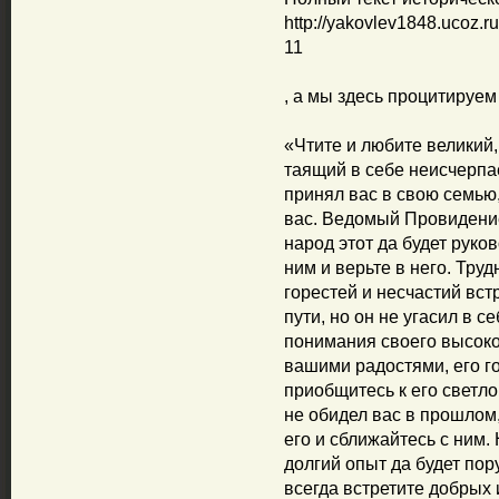
http://yakovlev1848.ucoz.
11
, а мы здесь процитируем
«Чтите и любите великий,
таящий в себе неисчерпа
принял вас в свою семью,
вас. Ведомый Провидение
народ этот да будет руко
ним и верьте в него. Тру
горестей и несчастий вст
пути, но он не угасил в с
понимания своего высоког
вашими радостями, его г
приобщитесь к его светл
не обидел вас в прошлом,
его и сближайтесь с ним.
долгий опыт да будет пор
всегда встретите добрых