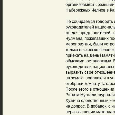
организовывать разными п
Набережных Челнов в Ка
Не собираемся говорить 
руководителей националь
же для представителей н
Чулмана, пожелавщих пое
мероприятия, были устро
только несколько человек
приехать на День Памяти
обысками, остановками. 
руководители национальн
выразить своё отношение
на землю, поволокли в у
отобрали комнату Татарс
После этого в отношении
Рината Нургали, журнали
Хужина следственный ком
на допрос. В добавок, с 
неразглашении материал