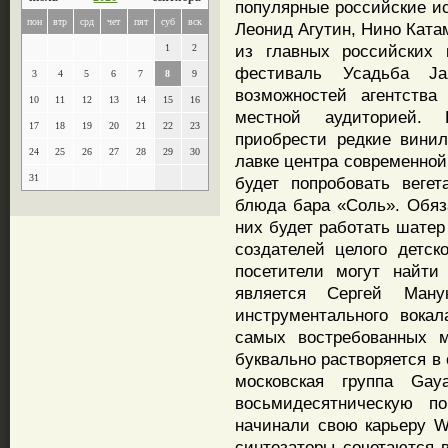
популярные российские ис
пон
втр
срд
чет
пят
суб
вск
Леонид Агутин, Нино Ката
из главных российских 
1
2
фестиваль Усадьба Ja
3
4
5
6
7
8
9
возможностей агентства
10
11
12
13
14
15
16
местной аудиторией.
17
18
19
20
21
22
23
приобрести редкие вини
24
25
26
27
28
29
30
лавке центра современной
31
будет попробовать веге
блюда бара «Соль». Обяз
них будет работать шатер
создателей целого детск
посетители могут найт
является Сергей Ман
инструментального вока
самых востребованных м
буквально растворяется в
московская группа Gay
восьмидесятническую по
начинали свою карьеру W
синтезаторы сочетаются