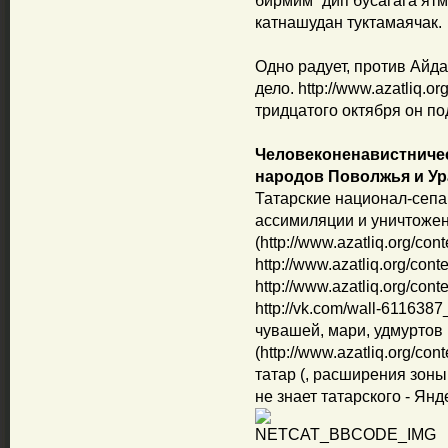
бирмим” дип бусагага ятм
катнашудан туктамаячак.
Одно радует, против Айд
дело. http://www.azatliq.or
тридцатого октября он по
Человеконенавистниче
народов Поволжья и Ур
Татарские национал-сепа
ассимиляции и уничтоже
(http://www.azatliq.org/con
http://www.azatliq.org/cont
http://www.azatliq.org/cont
http://vk.com/wall-611638
чувашей, мари, удмуртов
(http://www.azatliq.org/con
татар (, расширения зоны
не знает татарского - Янде