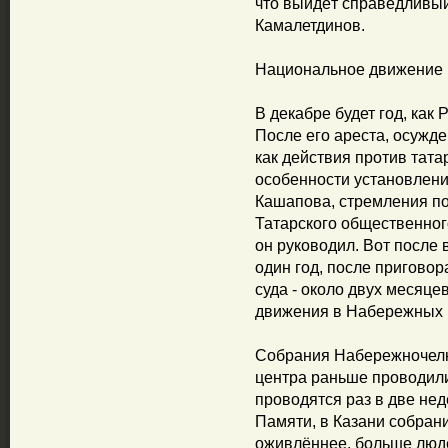
что выйдёт справедливый 
Камалетдинов.
Национальное движение 
В декабре будет год, как
После его ареста, осужд
как действия против тата
особенности установлени
Кашапова, стремления по
Татарского общественно
он руководил. Вот после
один год, после пригово
суда - около двух месяц
движения в Набережных 
Собрания Набережночелн
центра раньше проводил
проводятся раз в две нед
Памяти, в Казани собран
оживлённее, больше люд