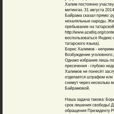
Халим постоянно участву
митингах. 31 августа 201
Байрама сказал прямо: ру
нехаляльные народы. Жит
пребывание на татарской
http://www.azatliq.org/con
воспользоваться Яндекс-
татарского языка).
Борис Халимов - неприми
Возбуждение уголовного 
Однако избрание лишь по
пресечения - глубоко нед
Халимов не понесёт засл
отделается штрафом или 
снимут через несколько м
Байрамовой.
Наша задача такова: Бор
срок лишения свободы! Дл
обращения Президенту Р