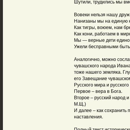
Шутили, трудились мы вме
Вовеки нельзя нашу друж
Нанизаны мы на единую н
Как тигры, воюем, нам бр
Как кони, работаем в мир
Мы — верные дети едино
Ужели бесправными быт
Аналогично, можно сосла
чувашского народа Ивана
тоже нашего земляка. Гл
его Завещание чувашском
Русского мира и русского
Первое – вера в Бога.
Второе – русский народ и
М.Щ.)
И далее – как сохранить
наставления.
Полный текст историческ