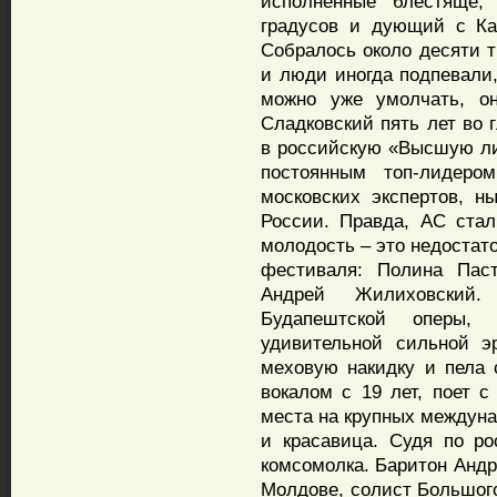
исполненные блестяще,
градусов и дующий с Ка
Собралось около десяти т
и люди иногда подпевали,
можно уже умолчать, о
Сладковский пять лет во г
в российскую «Высшую ли
постоянным топ-лидером
московских экспертов, н
России. Правда, АС стал
молодость – это недостат
фестиваля: Полина Паст
Андрей Жилиховский
Будапештской оперы,
удивительной сильной э
меховую накидку и пела 
вокалом с 19 лет, поет с
места на крупных междуна
и красавица. Судя по ро
комсомолка. Баритон Андр
Молдове, солист Большого