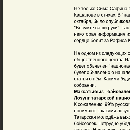
Не только Сима Сафина 
Кашапове в стихах. В "на
октября, было опубликов
"Возмите ваши руки". Та
некоторая информация и
сердце болит за Рафиса 
На одном из следующих с
общественного центра Н
будет объявлен "национа
будет объявлено о начале
статьи о нём. Какими буду
собрании.
Максатыбыз - бәйсезлек
Лозунг татарской наци
К сожалению, 99% русских
понимают, с какими лозу
Татарская молодёжь выхо
бәйсезлек. Нетрудно убед
лозунга; Наша цель - нез