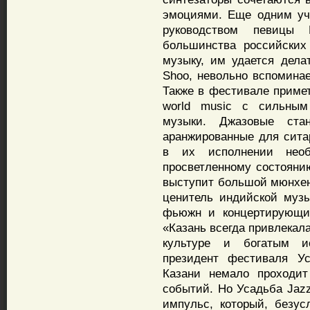
эмоциями. Еще одним уча
руководством певицы
большинства российских
музыку, им удается дела
Shoo, невольно вспоминае
Также в фестивале приме
world music с сильным
музыки. Джазовые ста
аранжированные для ситар
в их исполнении необ
просветленному состоянию
выступит большой мюнхенс
ценитель индийской муз
фьюжн и концертирующий
«Казань всегда привлекал
культуре и богатым и
президент фестиваля У
Казани немало проходит
событий. Но Усадьба Jaz
импульс, который, безус