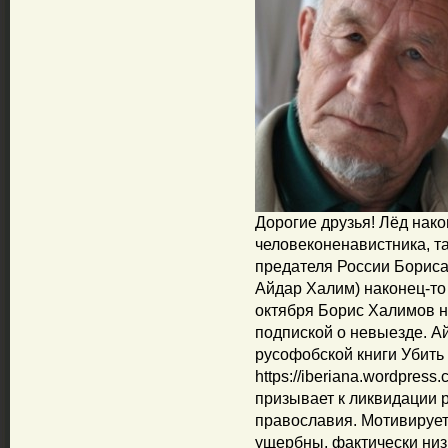
Дорогие друзья! Лёд нако
человеконенавистника, т
предателя России Бориса
Айдар Халим) наконец-то
октября Борис Халимов 
подпиской о невыезде. А
русофобской книги Убить 
https://iberiana.wordpres
призывает к ликвидации р
православия. Мотивирует 
ущербны, фактически низ