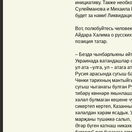
инициативу. Также необх
Сулейманова и Михаила 
будет за нами! Ликвидация
Вот, полюбуйтесь челов
Айдара Халима о русских,
позиция татар.
– Бездә чынбарлыкны әйтү
Украинада ватандашлар
ул ата –улга, ул – атага 
Русия арасында сугыш ба
Чөнки тарихның мантыйгы
сугыш чыганагы булган Р
тибәрү көннәре якынлаша
хәләл булмаган кешене ч
сикертеп кертеп, Казанны
хәләлдән хәрәм ясадык. 
марҗаны түшәккә салып, 
Әгәр бүген катнаш никах