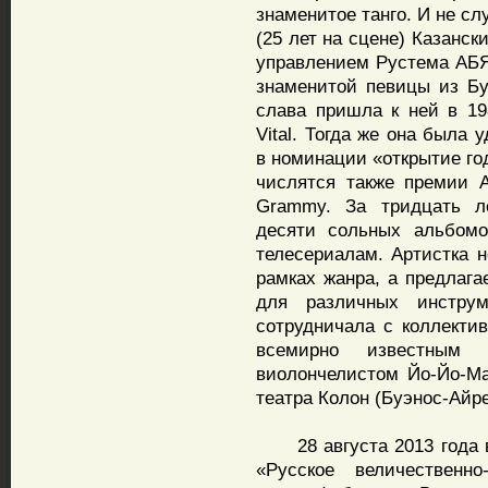
знаменитое танго. И не сл
(25 лет на сцене) Казанск
управлением Рустема АБЯ
знаменитой певицы из Б
слава пришла к ней в 19
Vital. Тогда же она была 
в номинации «открытие го
числятся также премии A
Grammy. За тридцать л
десяти сольных альбомо
телесериалам. Артистка н
рамках жанра, а предлаг
для различных инструм
сотрудничала с коллектив
всемирно известным
виолончелистом Йо-Йо-Ма
театра Колон (Буэнос-Айре
28 августа 2013 года в 
«Русское величественно