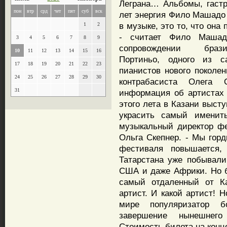
Леграна… Альбомы, гастр
пон
втр
срд
чет
пят
суб
вск
лет энергия Фило Машадо 
в музыке, это то, что она
1
2
- считает Фило Машад
3
4
5
6
7
8
9
сопровождении бразил
10
11
12
13
14
15
16
Портиньо, oдного из 
17
18
19
20
21
22
23
пианистов нового поколе
24
25
26
27
28
29
30
контрабасиста Олега 
31
информация об артистах н
этого лета в Казани выст
украсить самый именит
музыкальный директор фе
Ольга Скепнер. - Мы горд
фестиваля повышается,
Татарстана уже побывали
США и даже Африки. Но б
самый отдаленный от Ка
артист. И какой артист! 
мире популяризатор б
завершение нынешнего
Стоимость билета на конце