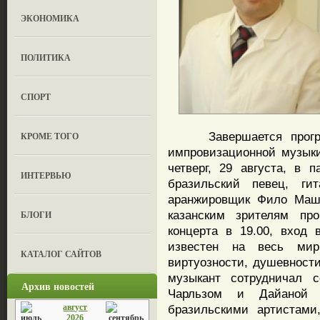
ЭКОНОМИКА
ПОЛИТИКА
СПОРТ
Завершается программ
КРОМЕ ТОГО
импровизационной музыки
четверг, 29 августа, в
ИНТЕРВЬЮ
бразильский певец, гит
аранжировщик Фило Маша
казанским зрителям пр
БЛОГИ
концерта в 19.00, вход
известен на весь мир
КАТАЛОГ САЙТОВ
виртуозности, душевности
музыкант сотрудничал 
Архив новостей
Чарльзом и Дайаной
август
бразильскими артистам
2026