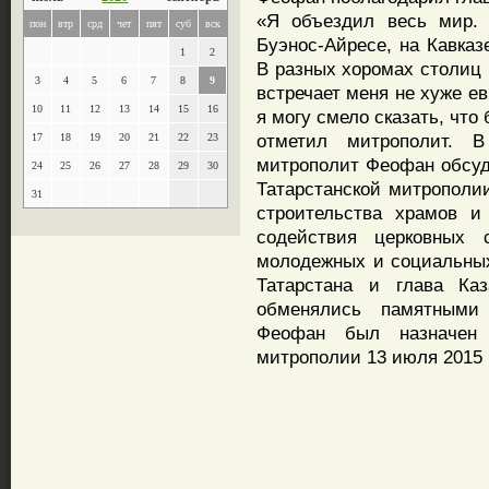
«Я объездил весь мир. 
пон
втр
срд
чет
пят
суб
вск
Буэнос-Айресе, на Кавказ
1
2
В разных хоромах столиц 
3
4
5
6
7
8
9
встречает меня не хуже ев
10
11
12
13
14
15
16
я могу смело сказать, что
отметил митрополит. 
17
18
19
20
21
22
23
митрополит Феофан обсуд
24
25
26
27
28
29
30
Татарстанской митрополии
31
строительства храмов и
содействия церковных 
молодежных и социальных
Татарстана и глава Каз
обменялись памятными
Феофан был назначен 
митрополии 13 июля 2015 