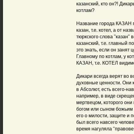
казанский, кто он?! Дика
котлам?
Название города КАЗАН п
казан, т.е. котел, а от на
тюркского слова "казан" в
казанский, т.е. главный по
это знать, если он занят
Главному по котлам, у кот
КАЗАН, т.е. КОТЕЛ видимо
Дикари всегда верят во в
духовные ценности. Они ка
в Абсолют, есть всего-на
например, в виде скреще
мертвецом, которого они
богом или сыном божьим 
его о милости, защите и 
был всего навсего челове
время нагуляла "правове