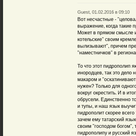
Guest, 01.02.2016 в 09:10
Вот несчастные - "целова
выражение, когда такие 
Может в прямом смысле и
котельские" своим кремл
вылизывают", причем пре
"наместничков" в региона
То что этот пидрополип я
инородцев, так это дело
макаром и "оскатинивают
нужен? Только для одного,
вокруг окрестить. И в ит
обрусели. Единственно то
и тупы, и наш язык выучи
пидрополит скорее всего т
зачем ему татарский язы
своим "господом богом", 
пидрополипу и русский яз