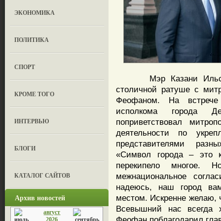
ЭКОНОМИКА
ПОЛИТИКА
СПОРТ
Мэр Казани Ильсур М
столичной ратуше с мит
КРОМЕ ТОГО
Феофаном. На встрече 
исполкома города Д
ИНТЕРВЬЮ
поприветствовал митроп
деятельности по укре
представителями разн
БЛОГИ
«Символ города – это к
перекипело многое. 
КАТАЛОГ САЙТОВ
межнациональное согла
надеюсь, наш город ва
Архив новостей
местом. Искренне желаю, 
Всевышний нас всегда х
август
Феофан поблагодарил глав
2026