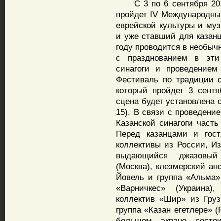
С 3 по 6 сентября 2015
пройдет IV Международны
еврейской культуры и муз
и уже ставший для каза
году проводится в необычн
с празднованием в эти
синагоги и проведением
Фестиваль по традиции о
который пройдет 3 сент
сцена будет установлена 
15). В связи с проведени
Казанской синагоги част
Перед казанцами и гост
коллективы из России, Из
выдающийся джазовый 
(Москва), клезмерский анс
Йовель и группа «Альма»
«Варничкес» (Украина)
коллектив «Шир» из Гру
группа «Казан егетлере» (
большом экране состо