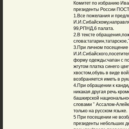
Комитет по избранию Ива
президенты России ПО
1.Все пожелания и пред
И.И.Сибайскому,направля
99,РПНД,6 палата.
2.В тексте обращения,по
слова:татарин,татарское
3.При личном посещение 
И.И.Сибайского,посетит
форму одежды:чапан с п
жгутом платка синего цве
хвостом,обувь в виде во
возбраняется иметь в рук
4.При обращении к канди
никакая другая речь кром
башкирской национальнос
словами " Ассалом-Алейк
только на русском языке.
5 При посещении не возб
президенты небольших д