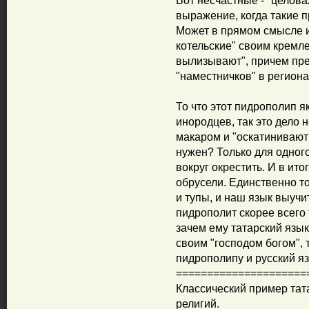
Вот несчастные - "целова
выражение, когда такие 
Может в прямом смысле и
котельские" своим кремл
вылизывают", причем пре
"наместничков" в региона
То что этот пидрополип я
инородцев, так это дело
макаром и "оскатинивают
нужен? Только для одного,
вокруг окрестить. И в ит
обрусели. Единственно то
и тупы, и наш язык выучи
пидрополит скорее всего т
зачем ему татарский язы
своим "господом богом", 
пидрополипу и русский яз
=====================
Классический пример тат
религий.