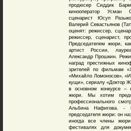
продюсер Сиддик Барма
кинооператор Усман С
сценарист Юсуп Разыков
Валерий Севастьянов (Та
оценят: режиссер, сцена
режиссер, сценарист, пр
Председателем жюри, ка
артист России, лауре
Александр Прошкин. Режи
наград престижных кино
зрителей по фильмам «Х
«Михайло Ломоносов», «И
кущи», сериалу «Доктор Ж
в основном конкурсе – 
жюри. Мы хотим предо
профессионального смот
Альбина Нафигова. - 
председателя жюри: он на
иногда все члены жюр
фестивалях для докумен