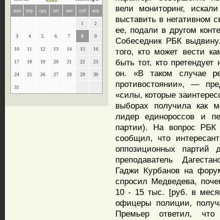
вели мониторинг, искал
пон
втр
срд
чет
пят
суб
вск
выставить в негативном с
1
2
ее, подали в другом конте
3
4
5
6
7
8
9
Собеседник РБК выдвину
10
11
12
13
14
15
16
того, кто может вести к
быть тот, кто претендует
17
18
19
20
21
22
23
он. «В таком случае р
24
25
26
27
28
29
30
противостоянии», — пр
31
«силы, которые заинтерес
выборах получила как 
лидер единороссов и п
партии). На вопрос РБК
сообщил, что интересан
оппозиционных партий д
преподаватель Дагестан
Гаджи Курбанов на фору
спросил Медведева, поч
10 - 15 тыс. [руб. в мес
офицеры полиции, получ
Премьер ответил, что