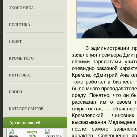
ЭКОНОМИКА
ПОЛИТИКА
СПОРТ
В администрации прези
заявления премьера Дмит
КРОМЕ ТОГО
своими зарплатами учит
очевидно заказной характ
Кремле. «Дмитрий Анато
ИНТЕРВЬЮ
тоже работал в бизнесе.
было много преподавателе
БЛОГИ
среду. Понятно, что он б
рассказал им о своем п
открытость», — объясняе
КАТАЛОГ САЙТОВ
Кремлевский чиновни
высказывания Медведева 
Архив новостей
после самого заявлени
август
характер. Совершенно я
2026