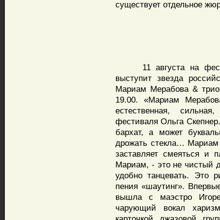
существует отдельное жюр
11 августа на фестив
выступит звезда россий
Мариам Мерабова & трио
19.00. «Мариам Мерабов
естественная, сильная
фестиваля Ольга Скепнер.
бархат, а может буквал
дрожать стекла… Мариам 
заставляет смеяться и п
Мариам, - это не чистый 
удобно танцевать. Это р
пения «шаутинг». Вперв
вышла с маэстро Игор
чарующий вокал харизм
карточкой джазовой гру