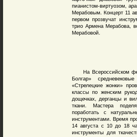
пианистом-виртуозом, ар
Мерабовым. Концерт 11 ав
первом прозвучат инстр
трио Армена Мерабова, в
Мерабовой.
На Всероссийском фест
Болгар» средневековы
«Стрелецкие жонки» про
классы по женским рукод
дощечках, дерганцы и вил
ткани. Мастера подел
поработать с натураль
инструментами. Время про
14 августа с 10 до 18 ч
инструменты для ткачест