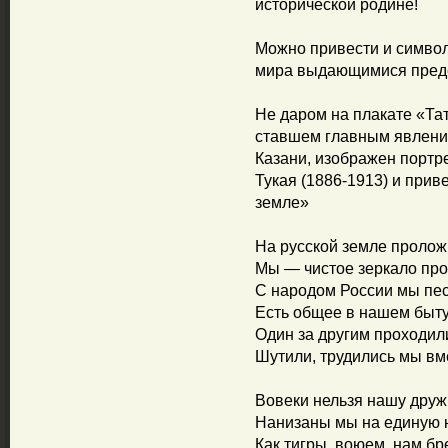
исторической родине!
Можно привести и символ
мира выдающимися предс
Не даром на плакате «Тат
ставшем главным явлени
Казани, изображен портре
Тукая (1886-1913) и прив
земле»
На русской земле пролож
Мы — чистое зеркало про
С народом России мы пес
Есть общее в нашем быту
Один за другим проходил
Шутили, трудились мы вме
Вовеки нельзя нашу друж
Нанизаны мы на единую н
Как тигры, воюем, нам бр