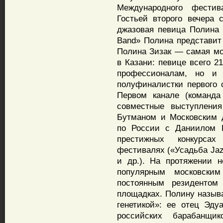
Международного фестив
Гостьей второго вечера 
джазовая певица Полина 
Band» Полина представит
Полина Зизак — самая мо
в Казани: певице всего 2
профессионалам, но и
полуфиналистки первого 
Первом канале (команда
совместные выступлени
Бутманом и Московским 
по России с Даниилом К
престижных конкурсах 
фестивалях («Усадьба Jaz
и др.). На протяжении н
популярным московским
постоянным резидентом
площадках. Полину назыв
генетикой»: ее отец Эд
российских барабанщи