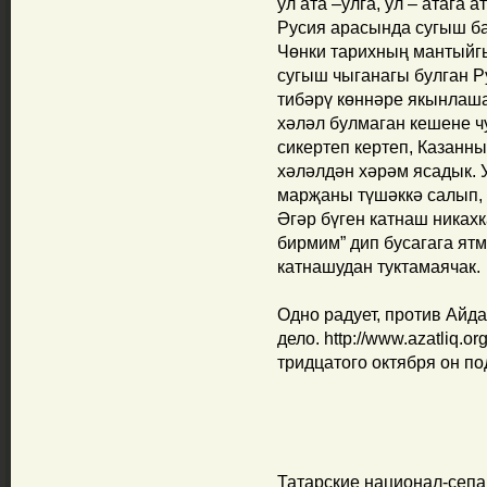
ул ата –улга, ул – атага 
Русия арасында сугыш ба
Чөнки тарихның мантыйгы
сугыш чыганагы булган Р
тибәрү көннәре якынлаша
хәләл булмаган кешене ч
сикертеп кертеп, Казанны
хәләлдән хәрәм ясадык. 
марҗаны түшәккә салып, 
Әгәр бүген катнаш никах
бирмим” дип бусагага ятм
катнашудан туктамаячак.
Одно радует, против Айд
дело. http://www.azatliq.or
тридцатого октября он по
Татарские национал-сепа