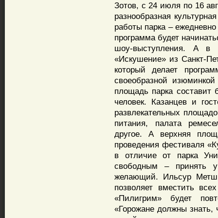
Зотов, с 24 июля по 16 а
разнообразная культурная
работы парка – ежедневно 
программа будет начинатьс
шоу-выступления. А в 
«Искушение» из Санкт-Пет
который делает програм
своеобразной изюминкой
площадь парка составит б
человек. Казанцев и гос
развлекательных площадо
питания, палата ремесе
другое. А верхняя площ
проведения фестиваля «Ку
в отличие от парка Ун
свободным – принять у
желающий. Ильсур Метши
позволяет вместить все
«Пилигрим» будет пов
«Горожане должны знать, 