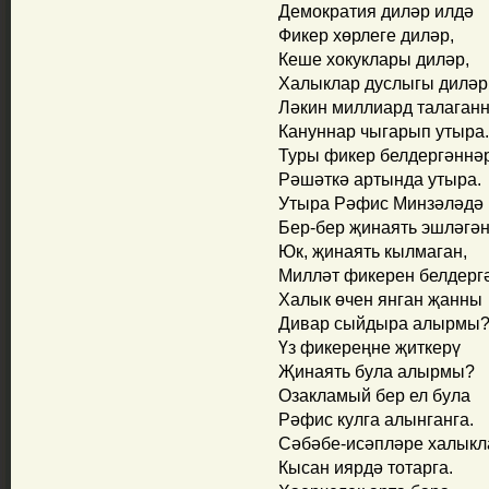
Демократия диләр илдә
Фикер хөрлеге диләр,
Кеше хокуклары диләр,
Халыклар дуслыгы диләр
Ләкин миллиард талаган
Кануннар чыгарып утыра.
Туры фикер белдергәннә
Рәшәткә артында утыра.
Утыра Рәфис Минзәләдә
Бер-бер җинаять эшләгә
Юк, җинаять кылмаган,
Милләт фикерен белдерг
Халык өчен янган җанны
Дивар сыйдыра алырмы
Үз фикереңне җиткерү
Җинаять була алырмы?
Озакламый бер ел була
Рәфис кулга алынганга.
Сәбәбе-исәпләре халык
Кысан иярдә тотарга.