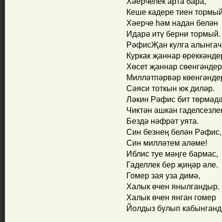
Хәерчелек арта бара,
Кеше кадере тиен тормый
Хәерче һәм надан белән
Идарә итү берни тормый.
РәфисҖан кулга алынгач
Куркак җаннар өреккәнде
Хөсет җаннар сөенгәндер
Милләтпәрвәр көенгәнде
Сәяси тоткын юк диләр.
Ләкин Рәфис бит төрмәдә
Чиктән ашкан гаделсезле
Бездә нәфрәт уята.
Син безнең белән Рәфис,
Син милләтем аләме!
Иблис туе мәңге бармас,
Гаделлек бер җиңәр әле.
Гомер зая уза димә,
Халык өчен янылгандыр.
Халык өчен янган гомер
Йолдыз булып кабынганд