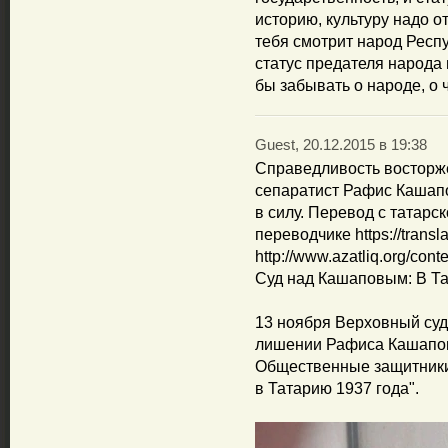
историю, культуру надо о
тебя смотрит народ Респ
статус предателя народа
бы забывать о народе, о 
Guest, 20.12.2015 в 19:38
Справедливость восторже
сепаратист Рафис Кашапо
в силу. Перевод с татарс
переводчике https://transl
http://www.azatliq.org/cont
Суд над Кашаповым: В Та
13 ноября Верховный суд
лишении Рафиса Кашапова
Общественные защитники
в Татарию 1937 года".