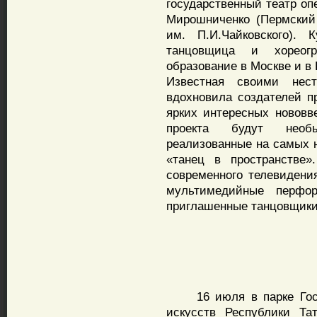
государственный театр оп
Мирошниченко (Пермский
им. П.И.Чайковского). 
танцовщица и хореогр
образование в Москве и в
Известная своими нес
вдохновила создателей п
ярких интересных нововв
проекта будут необы
реализованные на самых 
«танец в пространстве»
современного телевидени
мультимедийные перфо
приглашенные танцовщики
16 июля в парке Госуд
искусств Республики Та