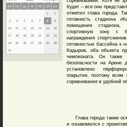
соревнований. Хотя не з
будет – все они представ
пон
втр
срд
чет
пят
суб
вск
отметил глава города. Т
1
2
готовность стадиона «К
3
4
5
6
7
8
9
помещения стадиона, 
10
11
12
13
14
15
16
спортивную зону с б
17
18
19
20
21
22
23
награждения спортсменов
готовностью бассейна к н
24
25
26
27
28
29
30
Кадыров, оба объекта пр
31
чемпионата. Он также 
безопасности на Арене 
установлено перфорир
покрытие, поэтому всем 
соревнования в удобной о
Глава города также осм
и ознакомился с проекто