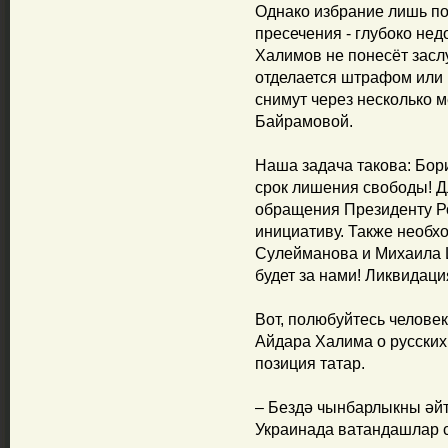
Однако избрание лишь по
пресечения - глубоко нед
Халимов не понесёт засл
отделается штрафом или 
снимут через несколько м
Байрамовой.
Наша задача такова: Бор
срок лишения свободы! Дл
обращения Президенту Р
инициативу. Также необх
Сулейманова и Михаила 
будет за нами! Ликвидация
Вот, полюбуйтесь челов
Айдара Халима о русских,
позиция татар.
– Бездә чынбарлыкны әйтү
Украинада ватандашлар