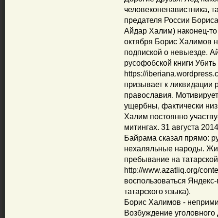
человеконенавистника, т
предателя России Бориса
Айдар Халим) наконец-то
октября Борис Халимов 
подпиской о невыезде. А
русофобской книги Убить 
https://iberiana.wordpres
призывает к ликвидации р
православия. Мотивирует 
ущербны, фактически низ
Халим постоянно участву
митингах. 31 августа 201
Байрама сказал прямо: ру
нехаляльные народы. Жит
пребывание на татарской
http://www.azatliq.org/con
воспользоваться Яндекс-
татарского языка).
Борис Халимов - неприми
Возбуждение уголовного 