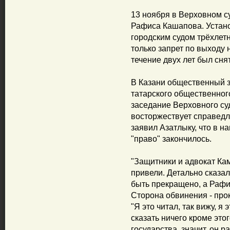
13 ноября в Верховном с
Рафиса Кашапова. Уста
городским судом трёхлет
только запрет по выходу 
течение двух лет был снят
В Казани общественный 
татарского общественног
заседание Верховного суд
восторжествует справедл
заявил Азатлыку, что в н
"право" закончилось.
"Защитники и адвокат Ка
привели. Детально сказа
быть прекращено, а Рафи
Сторона обвинения - прок
"Я это читал, так вижу, я
сказать ничего кроме это
государства, значит, он р