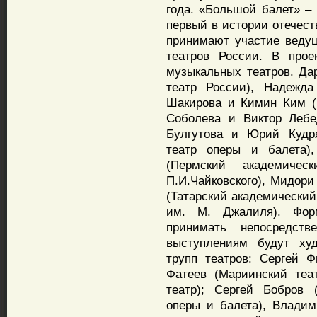
года. «Большой балет» – 
первый в истории отечест
принимают участие веду
театров России. В прое
музыкальных театров. Да
театр России), Надежда
Шакирова и Кимин Ким (К
Соболева и Виктор Лебе
Булгутова и Юрий Кудря
театр оперы и балета)
(Пермский академиче
П.И.Чайковского), Мидори
(Татарский академический
им. М. Джалиля). Форм
принимать непосредст
выступлениям будут худ
трупп театров: Сергей 
Фатеев (Мариинский теа
театр); Сергей Бобров 
оперы и балета), Владим