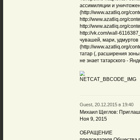
ассимиляции и уничтоже
(http://www.azatliq.org/con
http://www.azatliq.org/cont
http://www.azatliq.org/cont
http://vk.com/wall-611638
чувашей, мари, удмуртов
(http://www.azatliq.org/con
татар (, расширения зоны
не знает татарского - Янде
Guest, 20.12.2015 в 19:40
Михаил Щеглов: Приглаш
Ноя 9, 2015
ОБРАЩЕНИЕ
председателя Общества р