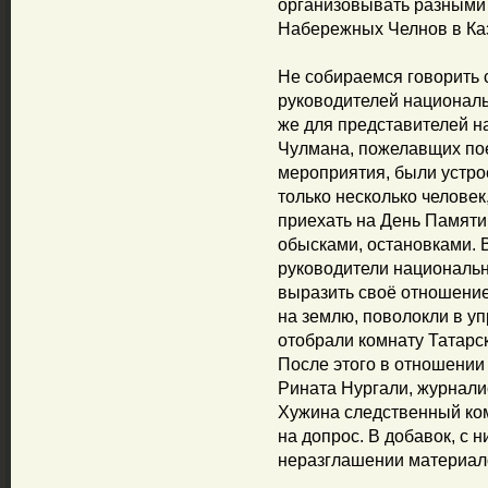
организовывать разными п
Набережных Челнов в Ка
Не собираемся говорить 
руководителей националь
же для представителей н
Чулмана, пожелавщих пое
мероприятия, были устро
только несколько человек
приехать на День Памяти
обысками, остановками. 
руководители национальн
выразить своё отношение
на землю, поволокли в у
отобрали комнату Татарс
После этого в отношении
Рината Нургали, журнали
Хужина следственный ком
на допрос. В добавок, с 
неразглашении материал