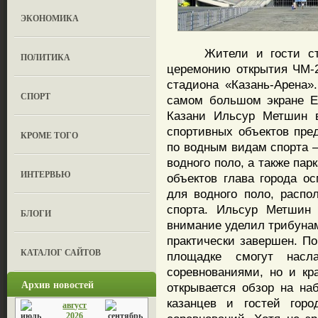
ЭКОНОМИКА
Жители и гости столи
ПОЛИТИКА
церемонию открытия ЧМ-
стадиона «Казань-Арена
СПОРТ
самом большом экране Е
Казани Ильсур Метшин в
спортивных объектов пр
КРОМЕ ТОГО
по водным видам спорта –
водного поло, а также па
ИНТЕРВЬЮ
объектов глава города о
для водного поло, расп
спорта. Ильсур Метшин 
БЛОГИ
внимание уделил трибунам
практически завершен. По
КАТАЛОГ САЙТОВ
площадке смогут насл
соревнованиями, но и кр
Архив новостей
открывается обзор на на
казанцев и гостей гор
август
2026