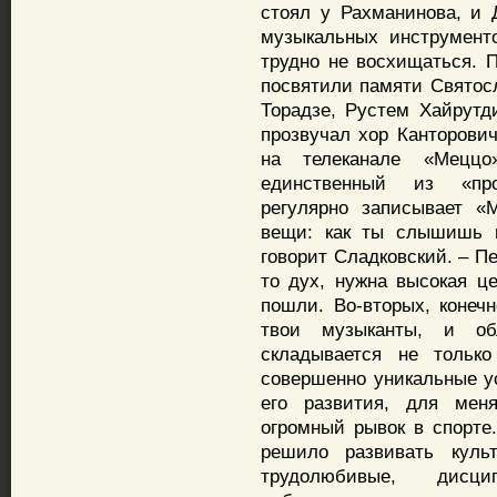
стоял у Рахманинова, и 
музыкальных инструмент
трудно не восхищаться. 
посвятили памяти Святос
Торадзе, Рустем Хайрутд
прозвучал хор Канторови
на телеканале «Меццо
единственный из «про
регулярно записывает «
вещи: как ты слышишь в
говорит Сладковский. – Пе
то дух, нужна высокая ц
пошли. Во-вторых, конеч
твои музыканты, и об
складывается не тольк
совершенно уникальные ус
его развития, для меня
огромный рывок в спорте
решило развивать куль
трудолюбивые, дисци