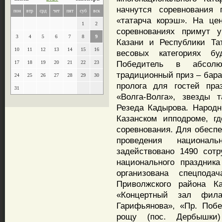
начнутся соревнования 
пон
втр
срд
чет
пят
суб
вск
«татарча корэш». На це
1
2
соревнованиях примут 
3
4
5
6
7
8
9
Казани и Республики Та
10
11
12
13
14
15
16
весовых категориях б
Победитель в абсолю
17
18
19
20
21
22
23
традиционный приз – бара
24
25
26
27
28
29
30
пролога для гостей пра
31
«Волга-Волга», звезды 
Резеда Кадырова. Народн
Казанском ипподроме, гд
соревнования. Для обеспе
проведения национал
задействовано 1490 сот
национального праздник
организована спецпод
Приволжского района К
«Концертный зал фила
Гарифьянова», «Пр. Побе
рощу (пос. Дербышки