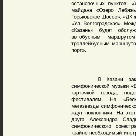
остановочных пунктов: «
майдана «Озеро Лебяжь
Горьковское Шоссе», «ДК 
«Ул. Волгоградская». Меж
«Казань» будет обслу
автобусным маршрут
троллейбусным маршруто
порт».
В Казани закончил
симфонической музыки «Б
карточкой города, по
фестивалям. На «Бел
мегазвезды симфоническо
ждут поклонники. На это
друга Александра Сладк
симфонического оркестр
крайне необходимый инстр