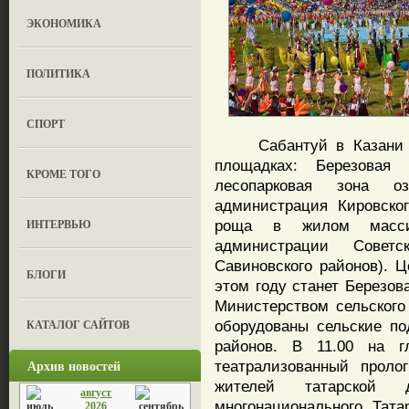
ЭКОНОМИКА
ПОЛИТИКА
СПОРТ
Сабантуй в Казани про
площадках: Березова
КРОМЕ ТОГО
лесопарковая зона о
администрация Кировског
ИНТЕРВЬЮ
роща в жилом масси
администрации Советс
Савиновского районов). 
БЛОГИ
этом году станет Березов
Министерством сельского
КАТАЛОГ САЙТОВ
оборудованы сельские п
районов. В 11.00 на г
Архив новостей
театрализованный проло
жителей татарской 
август
многонационального Тата
2026