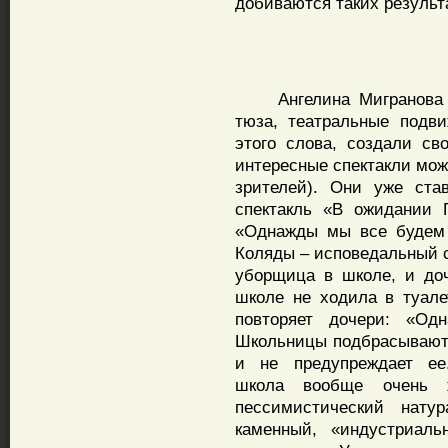
добиваются таких резуль
Ангелина Мигранова и 
тюза, театральные подв
этого слова, создали св
интересные спектакли мож
зрителей). Они уже ста
спектакль «В ожидании 
«Однажды мы все будем 
Коляды – исповедальный с
уборщица в школе, и доч
школе не ходила в туале
повторяет дочери: «О
Школьницы подбрасывают я
и не предупреждает ее.
школа вообще очень ж
пессимистический натур
каменный, «индустриаль