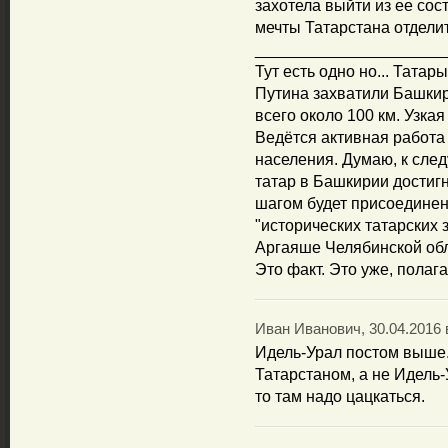
захотела выйти из ее сос
мечты Татарстана отделит
_____________________
Тут есть одно но... Тата
Путина захватили Башкир
всего около 100 км. Узка
Ведётся активная работа
населения. Думаю, к сле
татар в Башкирии достиг
шагом будет присоединен
"исторических татарских 
Аргаяше Челябинской обл
Это факт. Это уже, полаг
Иван Иванович, 30.04.2016 
Идель-Урал постом выше.
Татарстаном, а не Идель-
то там надо цацкаться.