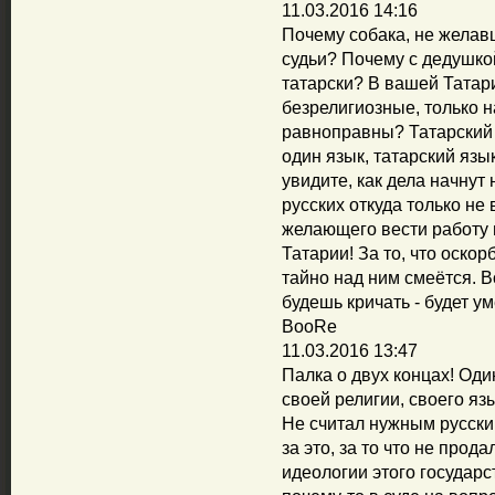
11.03.2016 14:16
Почему собака, не желавш
судьи? Почему с дедушко
татарски? В вашей Татар
безрелигиозные, только н
равноправны? Татарский 
один язык, татарский язы
увидите, как дела начнут 
русских откуда только не 
желающего вести работу н
Татарии! За то, что оскор
тайно над ним смеётся. В
будешь кричать - будет у
BooRe
11.03.2016 13:47
Палка о двух концах! Од
своей религии, своего яз
Не считал нужным русский
за это, за то что не про
идеологии этого государст