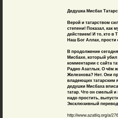
Дедушка Мисбах Татарст
Верой и татарством си
степени! Показал, как 
действием! И то, кто в
Наш Бог Аллах, прости 
В продолжение сегодня
Мисбахе, который убил
комментарии с сайта т
Радио Азатлык. О чём ж
Железнова? Нет. Они п
владеющих татарским я
дедушки Мисбаха впис
татар. Что он смелый и
надо простить, выпусти
Эксклюзивный перевод 
http://www.azatliq.org/a/2