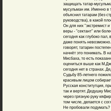
защищать татар-мусульман
мусульман им. Именно в т
объяснил татарам (без ст
руководства), в какой пл
Он для них "экстремист и 
веры - "сектант" или боле
сегодня как глубоко пал,
даже понять невозможно. 
говорят, татарин постепе
начнёт это понимать. В н
Мисбаха, то есть показа
оцениться выше как М.Дж
сегодня нет в странах. 
Судьбу 85-летнего пожило
красивым лицом собирает
Русская конститутция, пр
так и вертят. Дедушку Ми
через грязную руку кяфир
том числе, делается с со
Не пробовали подумать? 