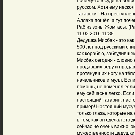
почему-то в суде на вопр
русском. Хотя ему нескол
татарски." На преступлен
Аллаха пошёл, а тут поче
Раб из зоны Җомгасы. (Р
11.03.2016 11:38
Дедушка Мисбах - это как
500 лет под русскими сп
как кораблю, заблудившем
Мисбах сегодня - словно 
продавших веру и продав
протянувших ногу на тёпл
начальников и мулл. Если
помощь, не поменял если 
ему сейчасне легко. Если
настоящий татарин, наст
пример! Настоящий мусул
только глаза, которые на 
в том, как он сделал это 
сейчас не очень важно. э
мужественности дедушки 