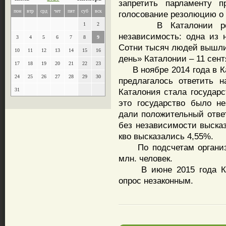
запретить парламенту 
пон
втр
срд
чет
пят
суб
вск
голосование резолюцию о
В Каталонии регуля
1
2
независимость: одна из н
3
4
5
6
7
8
9
Сотни тысяч людей вышли
10
11
12
13
14
15
16
день» Каталонии – 11 сент
17
18
19
20
21
22
23
В ноябре 2014 года в Ка
24
25
26
27
28
29
30
предлагалось ответить 
31
Каталония стала государс
это государство было н
дали положительный ответ
без независимости высказ
кво высказались 4,55%.
По подсчетам организат
млн. человек.
В июне 2015 года Кон
опрос незаконным.