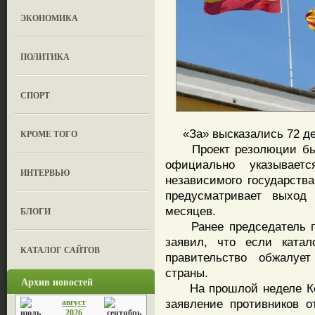
ЭКОНОМИКА
ПОЛИТИКА
СПОРТ
«За» высказались 72 деп
КРОМЕ ТОГО
Проект резолюции был с
официально указывает
ИНТЕРВЬЮ
независимого государств
предусматривает выход
месяцев.
БЛОГИ
Ранее председатель пр
заявил, что если катал
КАТАЛОГ САЙТОВ
правительство обжалуе
страны.
Архив новостей
На прошлой неделе Кон
заявление противников о
август
2026