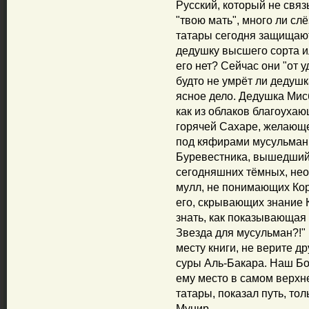
Русский, который не связ
"твою мать", много ли сл
татары сегодня защищают
дедушку высшего сорта ил
его нет? Сейчас они "от у
будто не умрёт ли дедушка
ясное дело. Дедушка Мисб
как из облаков благоуха
горячей Сахаре, желающе
под кяфирами мусульман о
Буревестника, вышедший
сегодняшних тёмных, нео
мулл, не понимающих Кор
его, скрывающих знание 
знать, как показывающая
Звезда для мусульман?!" 
месту книги, не верите др
суры Аль-Бакара. Наш Бо
ему место в самом верхне
татары, показал путь, тол
Мунир