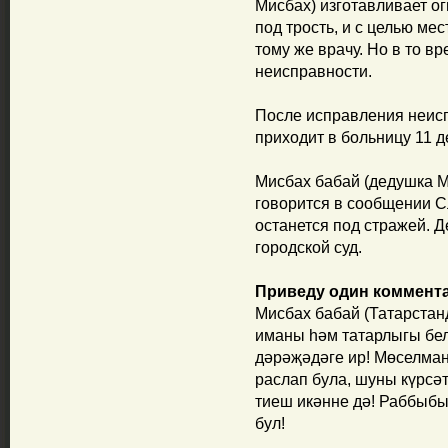
Мисбах) изготавливает о
под трость, и с целью мес
тому же врачу. Но в то вр
неисправности.
После исправления неис
приходит в больницу 11 д
Мисбах бабай (дедушка М
говорится в сообщении С
останется под стражей. 
городской суд.
Приведу один коммент
Мисбах бабай (Татарстанд
иманы һәм татарлыгы бел
дәрәҗәдәге ир! Мөселман
раслап була, шуны күрсәт
тиеш икәнне дә! Раббыбы
бул!