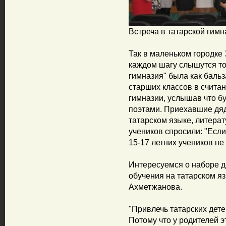
Встреча в татарской гимн
Так в маленьком городке 
каждом шагу слышутся то
гимназия" была как бальз
старших классов в счита
гимназии, услышав что бу
поэтами. Приехавшие дяд
татарском языке, литерату
учеников спросили: "Если
15-17 летних учеников не
Интересуемся о наборе д
обучения на татарском я
Ахметжанова.
"Привлечь татарских дете
Потому что у родителей э