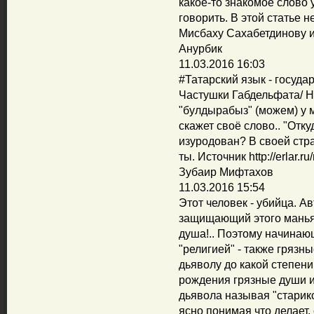
какое-то знакомое слово
говорить. В этой статье 
Мисбаху Сахабетдинову ис
Анурбик
11.03.2016 16:03
‪#‎Татарский‬ язык - госуд
Частушки Габдельфата/ На
"булдырабыз" (можем) у 
скажет своё слово.. "Отк
изуродован? В своей стр
ты. Источник http://erlar.r
Зубаир Мифтахов
11.03.2016 15:54
Этот человек - убийца. А
защищающий этого маньяк
душа!.. Поэтому начинаю
"религией" - также грязн
дьяволу до какой степени 
рождения грязные души или 
дьявола называя "старико
ясно понимая что делает,