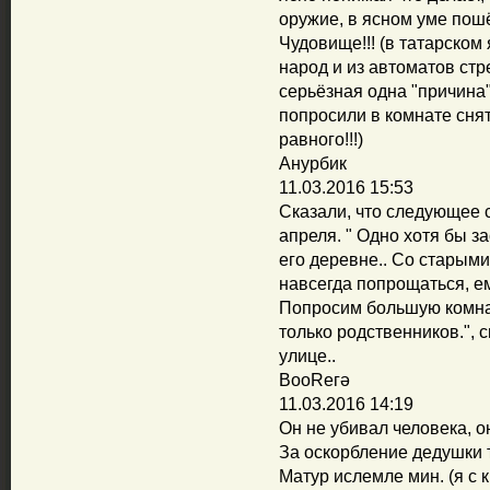
оружие, в ясном уме пошё
Чудовище!!! (в татарском 
народ и из автоматов стр
серьёзная одна "причина" 
попросили в комнате снят
равного!!!)
Анурбик
11.03.2016 15:53
Сказали, что следующее 
апреля. " Одно хотя бы з
его деревне.. Со старыми
навсегда попрощаться, е
Попросим большую комнат
только родственников.", 
улице..
ВооReгә
11.03.2016 14:19
Он не убивал человека, о
За оскорбление дедушки 
Матур ислемле мин. (я с