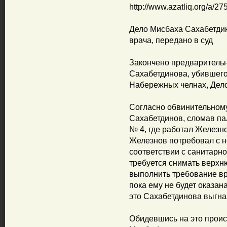
http://www.azatliq.org/a/2
Дело Мисбаха Сахабетди
врача, передано в суд
Закончено предваритель
Сахабетдинова, убившег
Набережных челнах, Дело
Согласно обвинительному
Сахабетдинов, сломав па
№ 4, где работал Железн
Железнов потребовал с не
соответствии с санитарн
требуется снимать верхн
выполнить требование вра
пока ему не будет оказа
это Сахабетдинова выгна
Обидевшись на это проис