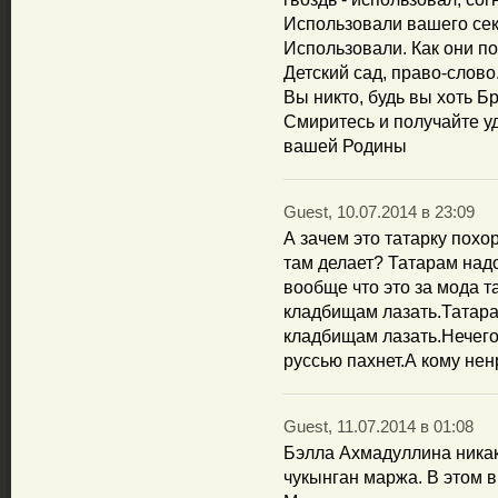
Использовали вашего се
Использовали. Как они по
Детский сад, право-слов
Вы никто, будь вы хоть Б
Смиритесь и получайте у
вашей Родины
Guest, 10.07.2014 в 23:09
А зачем это татарку пох
там делает? Татарам надо
вообще что это за мода т
кладбищам лазать.Татара
кладбищам лазать.Нечего
руссью пахнет.А кому нен
Guest, 11.07.2014 в 01:08
Бэлла Ахмадуллина никак
чукынган маржа. В этом в