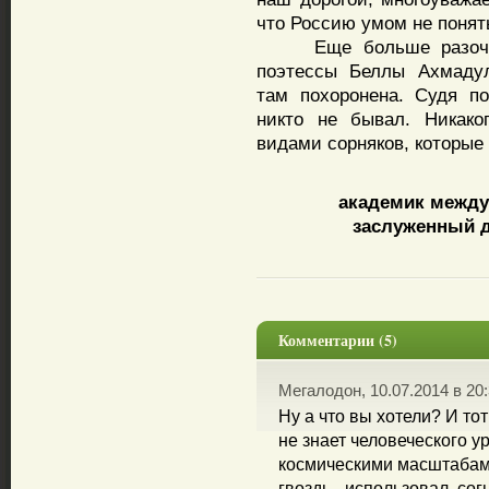
что Россию умом не понят
Еще больше разочаров
поэтессы Беллы Ахмадул
там похоронена. Судя п
никто не бывал. Никако
видами сорняков, которые 
академик между
заслуженный д
Комментарии (5)
Мегалодон, 10.07.2014 в 20
Ну а что вы хотели? И то
не знает человеческого 
космическими масштабами
гвоздь - использовал, сог