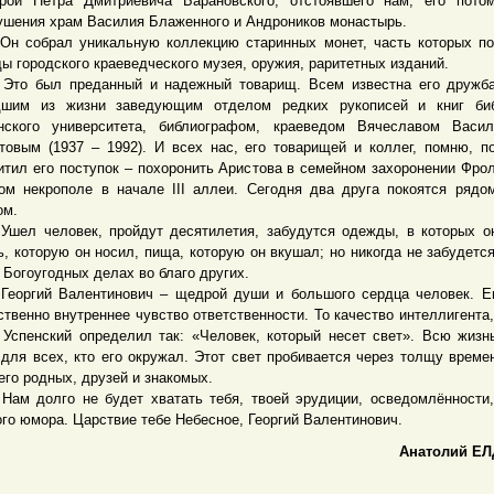
рой Петра Дмитриевича Барановского, отстоявшего нам, его пото
ушения храм Василия Блаженного и Андроников монастырь.
обрал уникальную коллекцию старинных монет, часть которых по
ы городского краеведческого музея, оружия, раритетных изданий.
был преданный и надежный товарищ. Всем известна его дружба
шим из жизни заведующим отделом редких рукописей и книг биб
нского университета, библиографом, краеведом Вячеславом Васил
товым (1937 – 1992). И всех нас, его товарищей и коллег, помню, п
итил его поступок – похоронить Аристова в семейном захоронении Фро
ом некрополе в начале III аллеи. Сегодня два друга покоятся рядо
ом.
 человек, пройдут десятилетия, забудутся одежды, в которых он
ь, которую он носил, пища, которую он вкушал; но никогда не забудетс
о Богоугодных делах во благо других.
гий Валентинович – щедрой души и большого сердца человек. Е
ственно внутреннее чувство ответственности. То качество интеллигента,
 Успенский определил так: «Человек, который несет свет». Всю жизн
 для всех, кто его окружал. Этот свет пробивается через толщу време
 его родных, друзей и знакомых.
долго не будет хватать тебя, твоей эрудиции, осведомлённости,
ого юмора. Царствие тебе Небесное, Георгий Валентинович.
Анатолий ЕЛ