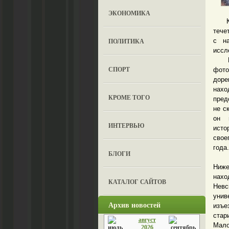
ЭКОНОМИКА
Как 
тече
ПОЛИТИКА
с на
иссл
Наш 
СПОРТ
фот
доре
нахо
КРОМЕ ТОГО
пред
не с
он 
ИНТЕРВЬЮ
исто
свое
года.
БЛОГИ
Гео
Ниже
нахо
КАТАЛОГ САЙТОВ
Невс
унив
Архив новостей
изъе
стар
август
Мало
2026