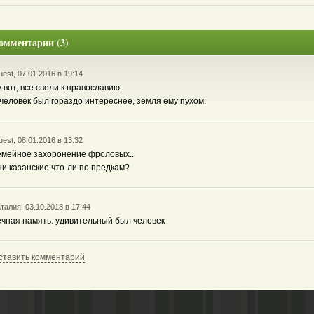
омментарии (3)
est, 07.01.2016 в 19:14
у вот, все свели к православию.
 человек был гораздо интереснее, земля ему пухом.
est, 08.01.2016 в 13:32
емейное захоронение фроловых..
ни казанские что-ли по предкам?
талия, 03.10.2018 в 17:44
ечная память. удивительный был человек
ставить комментарий