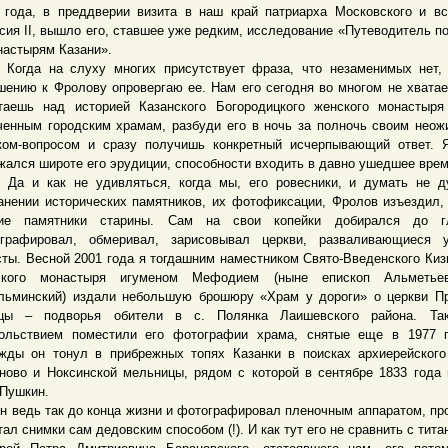
 года, в преддверии визита в наш край патриарха Московского и в
сия II, вышло его, ставшее уже редким, исследование «Путеводитель п
настырям Казани».
а на слуху многих присутствует фраза, что незаменимых нет, 
шению к Фролову опровергаю ее. Нам его сегодня во многом не хватае
таешь над историей Казанского Богородицкого женского монастыр
ченным городским храмам, разбуди его в ночь за полночь своим нео
ком-вопросом и сразу получишь конкретный исчерпывающий ответ. 
жался широте его эрудиции, способности входить в давно ушедшее врем
 как не удивляться, когда мы, его ровесники, и думать не д
анении исторических памятников, их фотофиксации, Фролов изъездил,
гие памятники старины. Сам на свои копейки добирался до гл
графировал, обмеривал, зарисовывал церкви, разваливающиеся у
сты. Весной 2001 года я тогдашним наместником Свято-Введенского Киз
ского монастыря игуменом Мефодием (ныне епископ Альметье
льминский) издали небольшую брошюру «Храм у дороги» о церкви П
ицы – подворья обители в с. Полянка Лаишевского района. Т
ольствием поместили его фотографии храма, снятые еще в 1977 г
жды он тонул в прибрежных топях Казанки в поисках архиерейског
ново и Ноксинской мельницы, рядом с которой в сентябре 1833 года
 Пушкин.
едь так до конца жизни и фотографировал пленочным аппаратом, пр
тал снимки сам дедовским способом (!). И как тут его не сравнить с тита