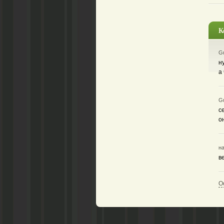
К
Gu
н
а
Gu
с
о
на
в
О