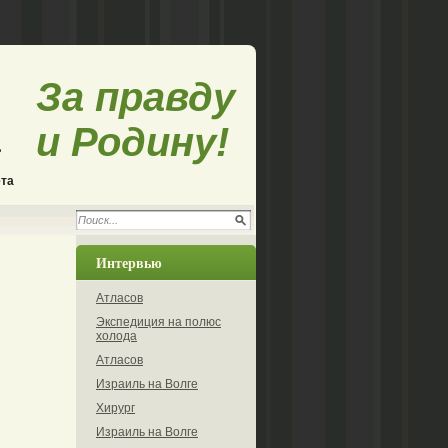
За правду
и Родину!
ета
Интервью
Атласов
Экспедиция на полюс
холода
Атласов
Израиль на Волге
Хирург
Израиль на Волге