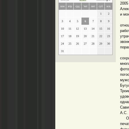
2005
пон
втр
срд
чет
пят
суб
вск
Алек
1
2
и мо
Когд
3
4
5
6
7
8
9
отно
10
11
12
13
14
15
16
рабо
утра
17
18
19
20
21
22
23
звон
24
25
26
27
28
29
30
пора
31
Да и
сохр
мно
фото
пого
муж
Бугу
Тро
удов
одна
Сави
А.С.
Он в
печа