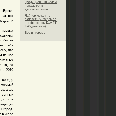
Традиционный ислам
нуждается в
деполитизации
 «Время
, как нет
Лайнер может не
взлететь (интервью с
еведа и
профессором КФУ Г.Г.
Габдуллиным)
 первых
Все интервью
сценных
и бы не
из себя
ажу, что
м из нас
южетных
стью, от
ета 2010
Городце
 который
ександр
ственный
дости он
уходящей
й город.
о в июле