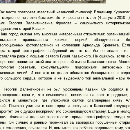
часто повторяет известный казанский философ Владимир Курашов:
т медленно, но летит быстро». Вот и прошло пять лет (4 августа 2010 г.)
ми Георгия Валентиновича Фролова – самобытного историка-кра
едователя старой Казани.
город обязан ему многими интересными открытиями: организацией
овыставок православных храмов, серией обнаруженных бе
волюционных фотопластинок из коллекции Арнольда Бренинга. Есл
дка старой фотографии, найденной им, то мы бы не знали, что 
ставляла рака с мощами святого Гурия Казанского. Не ошибусь, если ск
коро еще появится такой знаток прошлой жизни Казанского края. Многи
помогал советами, консультациями, подсказками интересных с
рических линий. И все это он делал абсолютно бескорыстно, с радо
го большого сердца, которое и не выдержало той аномальной жары л
ргий Валентинович не был уроженцем Казани. Он родился в 
городского края и, что символично, появился на свет в роддоме,
дился в монастыре, где упокоился святой благоверный князь Ал
кий. Приехав учиться в наш город и поступив в Казанский государ
ерситет, он с душой воспринял его сохранившуюся старину. Еще в моло
здил близкие и дальние окрестности города, фотографируя следы 
ины. Он сильно и ранимо переживал за варварски порушенный стары
, к сожалению, печатался. И, помнится, как ребенок радовался тому, чт