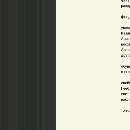
фигу
разр
Он с
фонд
Это 
ушед
Каза
Арис
восх
Арск
друг
Ушел
обув
о ег
Геор
свой
Глеб
свет
нас,
Нам 
тонк