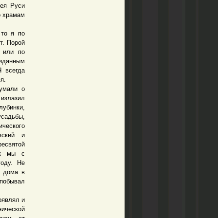
сея Руси
о храмам
то я по
т. Порой
я или по
жиданным
Я всегда
я.
умали о
 излазил
убинки,
садьбы,
ического
вский и
ресвятой
ак мы с
оду. Не
о дома в
 побывал
оявлял и
нической