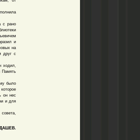
мкам, от
полнила
 с рано
лиотеки
ьевичем
оразил и
ловых на
м друг с
 ходил,
я Память
му было
 которое
ь он нес
ни и для
 совета,
ДАШЕВ.