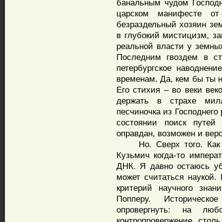
банальным чудом Господн
царском манифесте от
безраздельный хозяин зем
в глубокий мистицизм, з
реальной власти у земных
Последним гвоздем в ст
петербургское наводнени
временам. Да, кем бы ты 
Его стихия – во веки век
держать в страхе мил
песчиночка из Господнего
состоянии поиск путей
оправдан, возможен и веро
Но. Сверх того. Как п
Кузьмич когда-то импера
ДНК. Я давно остаюсь убе
может считаться наукой.
критерий научного знан
Попперу. Историческо
опровергнуть: на люб
контропровержение, столь