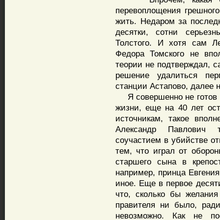
перевоплощения грешного
жить. Недаром за послед
десятки, сотни серьез
Толстого. И хотя сам Л
Федора Томского не впол
теории не подтверждал, с
решение удалиться пер
станции Астапово, далее н
Я совершенно не готов п
жизни, еще на 40 лет ос
источникам, такое впол
Александр Павлович т
соучастием в убийстве от
тем, что играл от оборо
старшего сына в крепос
например, принца Евгения
иное. Еще в первое десят
что, сколько бы желани
правителя ни было, рад
невозможно. Как не по