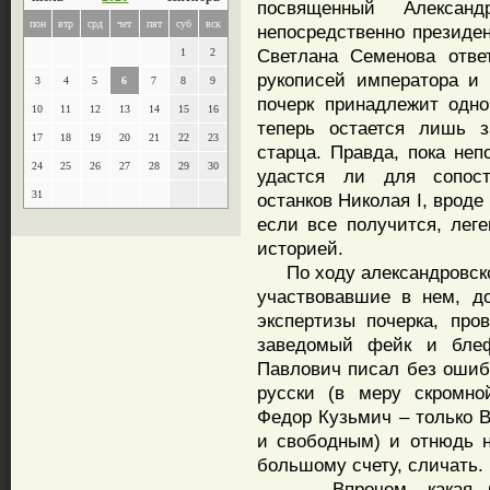
посвященный Александ
пон
втр
срд
чет
пят
суб
вск
непосредственно президен
Светлана Семенова отве
1
2
рукописей императора и 
3
4
5
6
7
8
9
почерк принадлежит одно
10
11
12
13
14
15
16
теперь остается лишь з
17
18
19
20
21
22
23
старца. Правда, пока неп
24
25
26
27
28
29
30
удастся ли для сопос
31
останков Николая I, вроде
если все получится, лег
историей.
По ходу александровског
участвовавшие в нем, д
экспертизы почерка, про
заведомый фейк и блеф
Павлович писал без ошибо
русски (в меру скромно
Федор Кузьмич – только 
и свободным) и отнюдь не
большому счету, сличать.
Впрочем, какая бы 