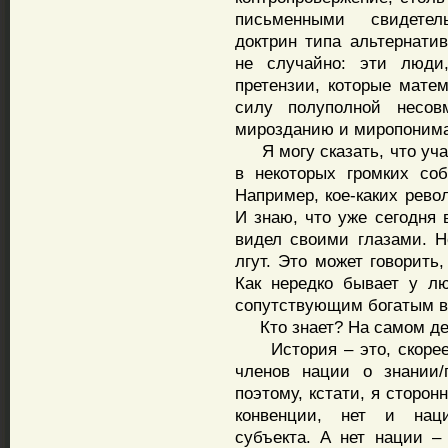
письменными свидетел
доктрин типа альтернати
не случайно: эти люди
претензии, которые мате
силу полуполной несов
мирозданию и миропоним
Я могу сказать, что учас
в некоторых громких со
Например, кое-каких рево
И знаю, что уже сегодня 
видел своими глазами. Но
лгут. Это может говорить
Как нередко бывает у л
сопутствующим богатым в
Кто знает? На самом де
История – это, скорее,
членов нации о знании/
поэтому, кстати, я сторон
конвенции, нет и нации
субъекта. А нет нации – 