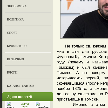
ЭКОНОМИКА
ПОЛИТИКА
СПОРТ
Не только св. князем 
КРОМЕ ТОГО
жив в эти дни русский
Федором Кузьмичом. Котор
ИНТЕРВЬЮ
году (почему и называе
Томским) и был канониз
Пимене. А на поверку 
БЛОГИ
исторических версий, л
скончавшимся (после непр
КАТАЛОГ САЙТОВ
ноябре 1825-го, а смен
долгое путешествие по 
Архив новостей
пристанище в Томске.
август
Именно в этом город
2026