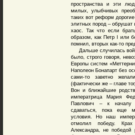
пространства и эти люд
милых, улыбчивых преоб
таких вот реформ дорогие
элитных пород – обрушат 
хаос. Так что если брат
образом, как Петр I или 
помнил, вторых как-то пре
Дальше случилась война
было, строго говоря, нев
Европы систем «Меттерних
Наполеон Бонапарт без осо
сами-то заветно желал
(фактически же – главе то
Вон и ближайшие родств
императрица Мария Фед
Павлович – к началу 
сдаваться, пока еще м
условия. Но наш импер
отмолил победу. Крах
Александра, не победой 